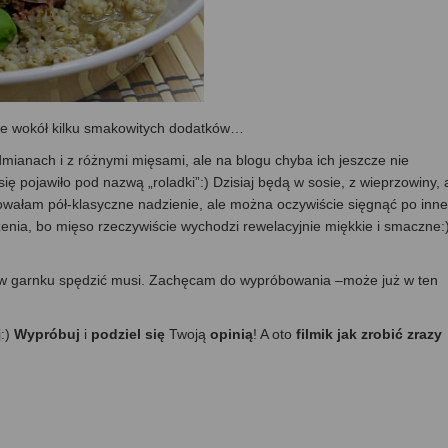
ęte wokół kilku smakowitych dodatków…
dmianach i z różnymi mięsami, ale na blogu chyba ich jeszcze nie
ę pojawiło pod nazwą „roladki”:) Dzisiaj będą w sosie, z wieprzowiny, 
wałam pół-klasyczne nadzienie, ale można oczywiście sięgnąć po inne
enia, bo mięso rzeczywiście wychodzi rewelacyjnie miękkie i smaczne:
u w garnku spędzić musi. Zachęcam do wypróbowania –może już w ten
j:)
Wypróbuj
i
podziel się
Twoją
opinią
! A oto
filmik jak zrobić zrazy