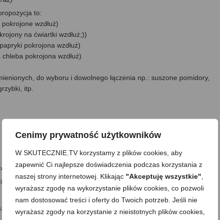
ropozycja to:
i pokrojone wzdłuż)
rojony na ćwiartki wzdłuż;))
 papryki pokrojona wzdłuż)
 chleba pokrojona wzdłuż)
ienionych, do wyboru i dowolnego łączenia np.: suszone pomidory,
zybki, itp.
Cenimy prywatność użytkowników
W SKUTECZNIE.TV korzystamy z plików cookies, aby
zapewnić Ci najlepsze doświadczenia podczas korzystania z
co do środka zrazów)
naszej strony internetowej. Klikając
"Akceptuję wszystkie"
,
i;))
wyrażasz zgodę na wykorzystanie plików cookies, co pozwoli
nam dostosować treści i oferty do Twoich potrzeb. Jeśli nie
razy do połowy
wyrażasz zgody na korzystanie z nieistotnych plików cookies,