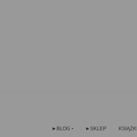
►BLOG
►SKLEP
KSIĄŻK