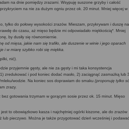
ładam na dnie pomiędzy zrazami. Wsypuję suszone grzyby i całość
rzykryciem na nie za dużym ogniu przez ok. 20 minut. Mniej więcej w
.
o, tylko do połowy wysokości zrazów. Mieszam, przykrywam i duszę na
prawdę do czasu, aż mięso będzie mi odpowiadało miękkością*. Mniej
nę, by dusiły się równomiernie.
 od mięsa, jakie nam się trafiło, ale duszenie w winie i jego oparach
 i w miarę szybko robi się miękka.
lki, nić).
dzie przyjemnie gęsty, ale nie za gęsty i mi taka konsystencja
 1) zredukować i pod koniec dodać masło, 2) zaciągnąć zasmażką lub 
ie/mleku/wodzie. Na koniec sos doprawiam do smaku
(proponuję tylko só
dam zrazy.
ż bez gotowania trzymam w gorącym sosie przez ok. 15 minut. Mięso
jest to obowiązkowo kasza i najchętniej ogórki kiszone, ale do zrazów
yż lub pieczywo. Można je także przygotować dzień wcześniej i podawa