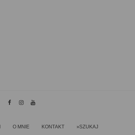
I
O MNIE
KONTAKT
»SZUKAJ