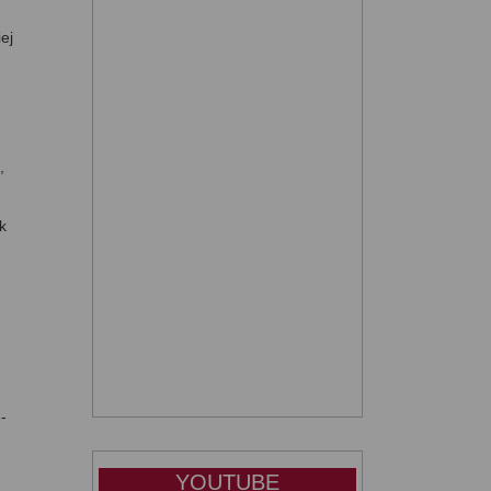
ej
.
,
k
,
-
YOUTUBE