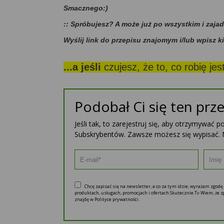
Smacznego:)
:: Spróbujesz? A może już po wszystkim i zaja
Wyślij link do przepisu znajomym i/lub wpisz k
...a jeśli
czujesz, że to, co robię je
Podobał Ci się ten prze
Jeśli tak, to zarejestruj się, aby otrzymywać 
Subskrybentów. Zawsze możesz się wypisać. 
Chcę zapisać się na newsletter, a co za tym idzie, wyrażam zgod
produktach, usługach, promocjach i ofertach Skutecznie.Tv Wiem, że
znajdę w Polityce prywatności.