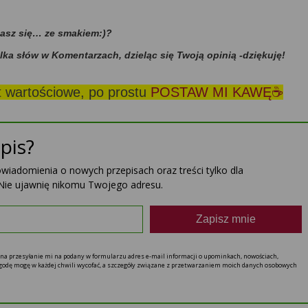
dasz się… ze smakiem:)?
ilka słów w Komentarzach, dzieląc się Twoją opinią -dziękuję!
st wartościowe, po prostu
POSTAW MI KAWĘ☕
pis?
powiadomienia o nowych przepisach oraz treści tylko dla
Nie ujawnię nikomu Twojego adresu.
Zapisz mnie
ę na przesyłanie mi na podany w formularzu adres e-mail informacji o upominkach, nowościach,
 zgodę mogę w każdej chwili wycofać, a szczegóły związane z przetwarzaniem moich danych osobowych