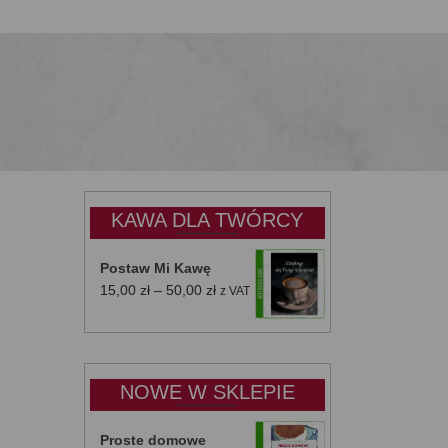
KAWA DLA TWÓRCY
Postaw Mi Kawę
Zakres
15,00
zł
–
50,00
zł
z VAT
cen:
od
15,00 zł
do
NOWE W SKLEPIE
50,00 zł
Proste domowe