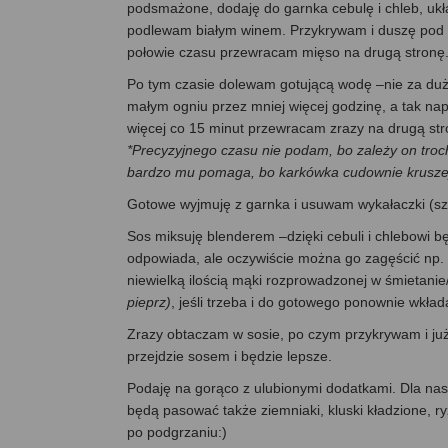
podsmażone, dodaję do garnka cebulę i chleb, uk
podlewam białym winem. Przykrywam i duszę pod p
połowie czasu przewracam mięso na drugą stronę
Po tym czasie dolewam gotującą wodę –nie za duż
małym ogniu przez mniej więcej godzinę, a tak na
więcej co 15 minut przewracam zrazy na drugą stro
*Precyzyjnego czasu nie podam, bo zależy on trochę
bardzo mu pomaga, bo karkówka cudownie kruszeje
Gotowe wyjmuję z garnka i usuwam wykałaczki (szpi
Sos miksuję blenderem –dzięki cebuli i chlebowi bę
odpowiada, ale oczywiście można go zagęścić np.
niewielką ilością mąki rozprowadzonej w śmietan
pieprz)
, jeśli trzeba i do gotowego ponownie wkła
Zrazy obtaczam w sosie, po czym przykrywam i ju
przejdzie sosem i będzie lepsze.
Podaję na gorąco z ulubionymi dodatkami. Dla nas 
będą pasować także ziemniaki, kluski kładzione, r
po podgrzaniu:)