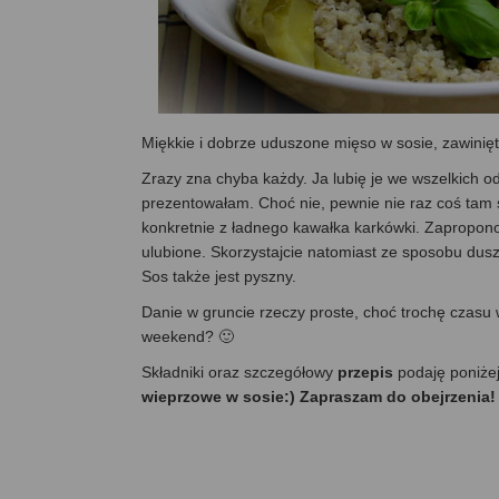
Miękkie i dobrze uduszone mięso w sosie, zawini
Zrazy zna chyba każdy. Ja lubię je we wszelkich o
prezentowałam. Choć nie, pewnie nie raz coś tam si
konkretnie z ładnego kawałka karkówki. Zapropono
ulubione. Skorzystajcie natomiast ze sposobu dusz
Sos także jest pyszny.
Danie w gruncie rzeczy proste, choć trochę czas
weekend? 🙂
Składniki oraz szczegółowy
przepis
podaję poniże
wieprzowe w sosie:) Zapraszam do obejrzenia!