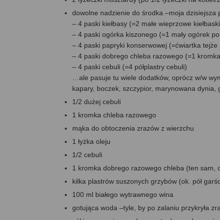
dowolne nadzienie do środka –moja dzisiejsza p
– 4 paski kiełbasy (=2 małe wieprzowe kiełbask
– 4 paski ogórka kiszonego (=1 mały ogórek pok
– 4 paski papryki konserwowej (=ćwiartka tejże
– 4 paski dobrego chleba razowego (=1 kromka
– 4 paski cebuli (=4 półplastry cebuli)
…ale pasuje tu wiele dodatków, oprócz w/w wym
kapary, boczek, szczypior, marynowana dynia, gr
1/2 dużej cebuli
1 kromka chleba razowego
mąka do obtoczenia zrazów z wierzchu
1 łyżka oleju
1/2 cebuli
1 kromka dobrego razowego chleba (ten sam, 
kilka plastrów suszonych grzybów (ok. pół garśc
100 ml białego wytrawnego wina
gotująca woda –tyle, by po zalaniu przykryła z