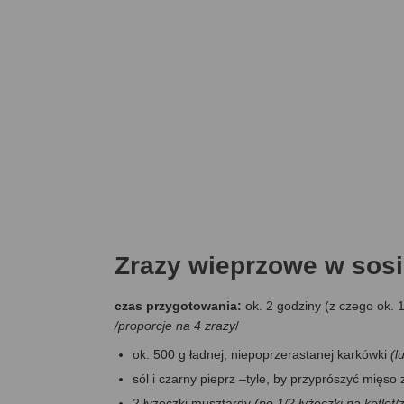
Zrazy wieprzowe w sos
czas przygotowania:
ok. 2 godziny (z czego ok. 
/
proporcje na 4 zrazy
/
ok. 500 g ładnej, niepoprzerastanej karkówki
(l
sól i czarny pieprz –tyle, by przyprószyć mięso 
2 łyżeczki musztardy
(po 1/2 łyżeczki na kotlet/