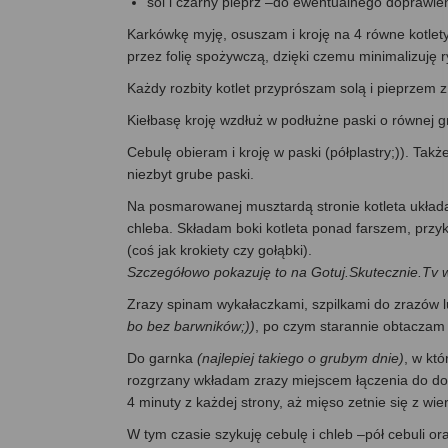
sól i czarny pieprz –do ewentualnego doprawie
Karkówkę myję, osuszam i kroję na 4 równe kotlety
przez folię spożywczą, dzięki czemu minimalizuję 
Każdy rozbity kotlet przyprószam solą i pieprzem z
Kiełbasę kroję wzdłuż w podłużne paski o równej gru
Cebulę obieram i kroję w paski (półplastry;)). Takż
niezbyt grube paski.
Na posmarowanej musztardą stronie kotleta układa
chleba. Składam boki kotleta ponad farszem, przy
(coś jak krokiety czy gołąbki).
Szczegółowo pokazuję to na Gotuj.Skutecznie.Tv w
Zrazy spinam wykałaczkami, szpilkami do zrazów l
bo bez barwników;))
, po czym starannie obtaczam
Do garnka
(najlepiej takiego o grubym dnie)
, w kt
rozgrzany wkładam zrazy miejscem łączenia do dołu
4 minuty z każdej strony, aż mięso zetnie się z wie
W tym czasie szykuję cebulę i chleb –pół cebuli or