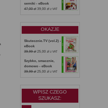
serniki - eBook
Pierwotna
Aktualna
47,00
zł
39,00
zł
z VAT
cena
cena
wynosiła:
wynosi:
47,00 zł.
39,00 zł.
OKAZJE
Skutecznie.TV (vol.2) -
a
eBook
Pierwotna
Aktualna
39,99
zł
25,00
zł
z VAT
)
cena
cena
Szybko, smacznie,
wynosiła:
wynosi:
domowo - eBook
39,99 zł.
25,00 zł.
Pierwotna
Aktualna
39,99
zł
25,00
zł
z VAT
cena
cena
wynosiła:
wynosi:
39,99 zł.
25,00 zł.
WPISZ CZEGO
SZUKASZ: