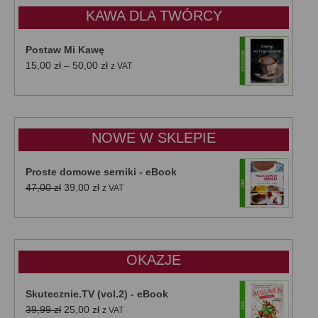
KAWA DLA TWÓRCY
Postaw Mi Kawę
Zakres
15,00
zł
–
50,00
zł
z VAT
cen:
od
15,00 zł
do
NOWE W SKLEPIE
50,00 zł
Proste domowe serniki - eBook
Pierwotna
Aktualna
47,00
zł
39,00
zł
z VAT
cena
cena
wynosiła:
wynosi:
47,00 zł.
39,00 zł.
OKAZJE
Skutecznie.TV (vol.2) - eBook
Pierwotna
Aktualna
39,99
zł
25,00
zł
z VAT