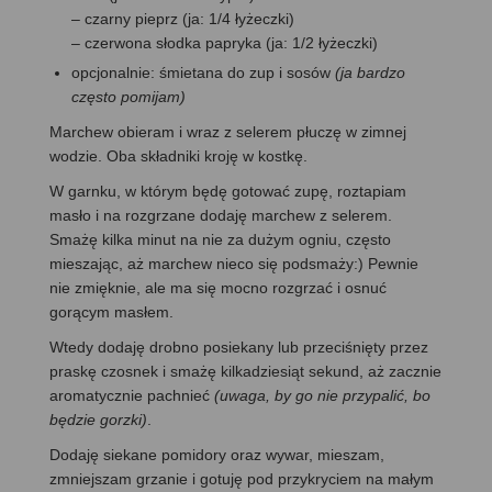
– czarny pieprz (ja: 1/4 łyżeczki)
– czerwona słodka papryka (ja: 1/2 łyżeczki)
opcjonalnie: śmietana do zup i sosów
(ja bardzo
często pomijam)
Marchew obieram i wraz z selerem płuczę w zimnej
wodzie. Oba składniki kroję w kostkę.
W garnku, w którym będę gotować zupę, roztapiam
masło i na rozgrzane dodaję marchew z selerem.
Smażę kilka minut na nie za dużym ogniu, często
mieszając, aż marchew nieco się podsmaży:) Pewnie
nie zmięknie, ale ma się mocno rozgrzać i osnuć
gorącym masłem.
Wtedy dodaję drobno posiekany lub przeciśnięty przez
praskę czosnek i smażę kilkadziesiąt sekund, aż zacznie
aromatycznie pachnieć
(uwaga, by go nie przypalić, bo
będzie gorzki)
.
Dodaję siekane pomidory oraz wywar, mieszam,
zmniejszam grzanie i gotuję pod przykryciem na małym