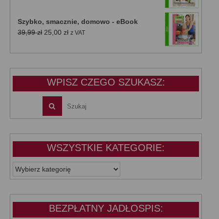
cena
cena
wynosiła:
wynosi:
Szybko, smacznie, domowo - eBook
39,99 zł.
25,00 zł.
Pierwotna
Aktualna
39,99
zł
25,00
zł
z VAT
cena
cena
wynosiła:
wynosi:
39,99 zł.
25,00 zł.
WPISZ CZEGO SZUKASZ:
WSZYSTKIE KATEGORIE:
WSZYSTKIE
KATEGORIE:
BEZPŁATNY JADŁOSPIS: