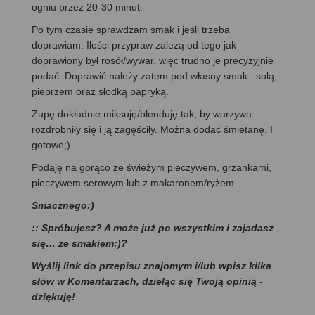
ogniu przez 20-30 minut.
Po tym czasie sprawdzam smak i jeśli trzeba
doprawiam. Ilości przypraw zależą od tego jak
doprawiony był rosół/wywar, więc trudno je precyzyjnie
podać. Doprawić należy zatem pod własny smak –solą,
pieprzem oraz słodką papryką.
Zupę dokładnie miksuję/blenduję tak, by warzywa
rozdrobniły się i ją zagęściły. Można dodać śmietanę. I
gotowe;)
Podaję na gorąco ze świeżym pieczywem, grzankami,
pieczywem serowym lub z makaronem/ryżem.
Smacznego:)
:: Spróbujesz? A może już po wszystkim i zajadasz
się… ze smakiem:)?
Wyślij link do przepisu znajomym i/lub wpisz kilka
słów w Komentarzach, dzieląc się Twoją opinią -
dziękuję!