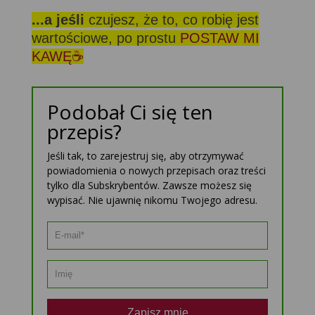
...a jeśli
czujesz, że to, co robię jest
wartościowe, po prostu
POSTAW MI
KAWĘ☕
Podobał Ci się ten
przepis?
Jeśli tak, to zarejestruj się, aby otrzymywać
powiadomienia o nowych przepisach oraz treści
tylko dla Subskrybentów. Zawsze możesz się
wypisać. Nie ujawnię nikomu Twojego adresu.
Zapisz mnie