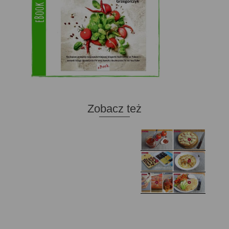
Zobacz też
Domowy ketchup (bez
Tarta francuska z
cukru)
cebulą i pomidorem
Zupa kurkowa z
Domowe żelki
selerem i pietruszką
Zapiekany naleśnik z
mięsem i pieczarkami. I
Gołąbki z cukinii
prosta sałatka
Najprostszy klasyczny
chlebek bananowy
Kotlety ruskie
(zawsze się uda!)