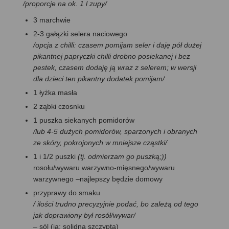
/
proporcje na ok. 1 l zupy
/
3 marchwie
2-3 gałązki selera naciowego
/opcja z chilli: czasem pomijam seler i daję pół dużej
pikantnej papryczki chilli drobno posiekanej i bez
pestek, czasem dodaję ją wraz z selerem; w wersji
dla dzieci ten pikantny dodatek pomijam/
1 łyżka masła
2 ząbki czosnku
1 puszka siekanych pomidorów
/lub 4-5 dużych pomidorów, sparzonych i obranych
ze skóry, pokrojonych w mniejsze cząstki/
1 i 1/2 puszki
(tj. odmierzam go puszką;))
rosołu/wywaru warzywno-mięsnego/wywaru
warzywnego –najlepszy będzie domowy
przyprawy do smaku
/ ilości trudno precyzyjnie podać, bo zależą od tego
jak doprawiony był rosół/wywar/
– sól (ja: solidna szczypta)