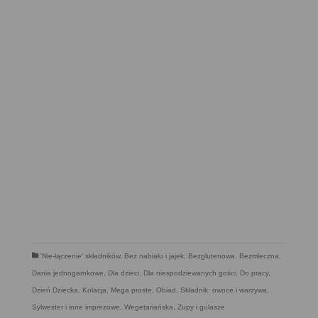
'Nie-łączenie' składników
,
Bez nabiału i jajek
,
Bezglutenowa
,
Bezmleczna
,
Dania jednogarnkowe
,
Dla dzieci
,
Dla niespodziewanych gości
,
Do pracy
,
Dzień Dziecka
,
Kolacja
,
Mega proste
,
Obiad
,
Składnik: owoce i warzywa
,
Sylwester i inne imprezowe
,
Wegetariańska
,
Zupy i gulasze