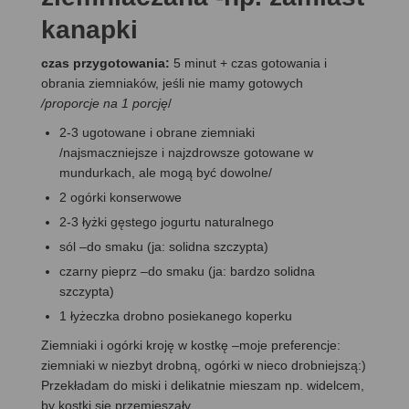
kanapki
czas przygotowania:
5 minut + czas gotowania i
obrania ziemniaków, jeśli nie mamy gotowych
/
proporcje na 1 porcję
/
2-3 ugotowane i obrane ziemniaki
/najsmaczniejsze i najzdrowsze gotowane w
mundurkach, ale mogą być dowolne/
2 ogórki konserwowe
2-3 łyżki gęstego jogurtu naturalnego
sól –do smaku (ja: solidna szczypta)
czarny pieprz –do smaku (ja: bardzo solidna
szczypta)
1 łyżeczka drobno posiekanego koperku
Ziemniaki i ogórki kroję w kostkę –moje preferencje:
ziemniaki w niezbyt drobną, ogórki w nieco drobniejszą:)
Przekładam do miski i delikatnie mieszam np. widelcem,
by kostki się przemieszały.