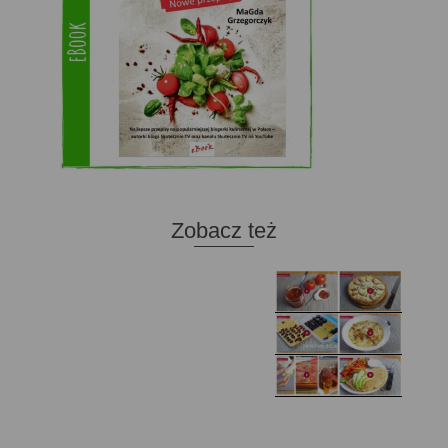
Zobacz też
Domowy ketchup (bez
Tarta francuska z
cukru)
cebulą i pomidorem
Zupa kurkowa z
Domowe żelki
selerem i pietruszką
Zapiekany naleśnik z
mięsem i pieczarkami. I
Gołąbki z cukinii
prosta sałatka
Najprostszy klasyczny