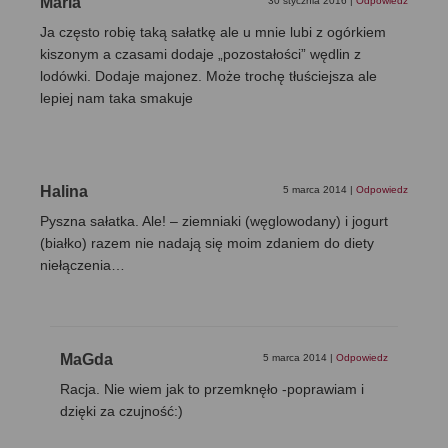
Maria
30 stycznia 2016
|
Odpowiedz
Ja często robię taką sałatkę ale u mnie lubi z ogórkiem
kiszonym a czasami dodaje „pozostałości” wędlin z
lodówki. Dodaje majonez. Może trochę tłuściejsza ale
lepiej nam taka smakuje
Halina
5 marca 2014
|
Odpowiedz
Pyszna sałatka. Ale! – ziemniaki (węglowodany) i jogurt
(białko) razem nie nadają się moim zdaniem do diety
niełączenia…
MaGda
5 marca 2014
|
Odpowiedz
Racja. Nie wiem jak to przemknęło -poprawiam i
dzięki za czujność:)