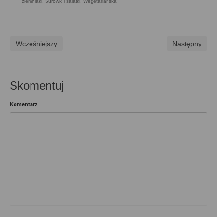
ziemniaki
,
Surówki i sałatki
,
Wegetariańska
Wcześniejszy
Następny
Skomentuj
Komentarz