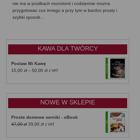
nie ma w posilkach monotonii i codziennie mozna
przygotowac cos innego a przy tym w bardzo prosty i
szybki sposob…
KAWA DLA TWÓRCY
Postaw Mi Kawę
Zakres
15,00
zł
–
50,00
zł
z VAT
cen:
od
15,00 zł
do
NOWE W SKLEPIE
50,00 zł
Proste domowe serniki - eBook
Pierwotna
Aktualna
47,00
zł
39,00
zł
z VAT
cena
cena
wynosiła:
wynosi: