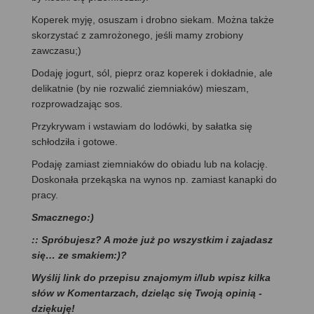
Koperek myję, osuszam i drobno siekam. Można także
skorzystać z zamrożonego, jeśli mamy zrobiony
zawczasu;)
Dodaję jogurt, sól, pieprz oraz koperek i dokładnie, ale
delikatnie (by nie rozwalić ziemniaków) mieszam,
rozprowadzając sos.
Przykrywam i wstawiam do lodówki, by sałatka się
schłodziła i gotowe.
Podaję zamiast ziemniaków do obiadu lub na kolację.
Doskonała przekąska na wynos np. zamiast kanapki do
pracy.
Smacznego:)
:: Spróbujesz? A może już po wszystkim i zajadasz
się… ze smakiem:)?
Wyślij link do przepisu znajomym i/lub wpisz kilka
słów w Komentarzach, dzieląc się Twoją opinią -
dziękuję!