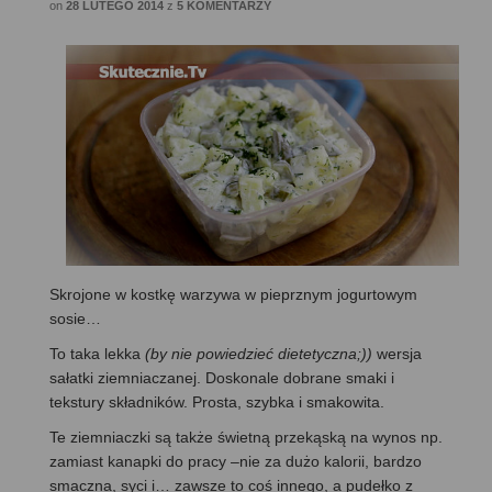
on
28 LUTEGO 2014
z
5 KOMENTARZY
Skrojone w kostkę warzywa w pieprznym jogurtowym
sosie…
To taka lekka
(by nie powiedzieć dietetyczna;))
wersja
sałatki ziemniaczanej. Doskonale dobrane smaki i
tekstury składników. Prosta, szybka i smakowita.
Te ziemniaczki są także świetną przekąską na wynos np.
zamiast kanapki do pracy –nie za dużo kalorii, bardzo
smaczna, syci i… zawsze to coś innego, a pudełko z