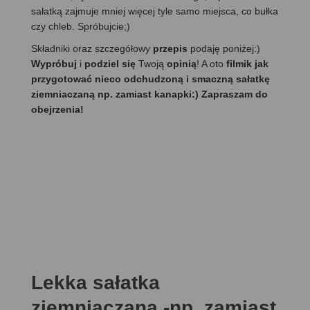
sałatką zajmuje mniej więcej tyle samo miejsca, co bułka
czy chleb. Spróbujcie;)
Składniki oraz szczegółowy
przepis
podaję poniżej:)
Wypróbuj
i
podziel się
Twoją
opinią
! A oto
filmik jak
przygotować nieco odchudzoną i smaczną sałatkę
ziemniaczaną np. zamiast kanapki:) Zapraszam do
obejrzenia!
Lekka sałatka
ziemniaczana -np. zamiast