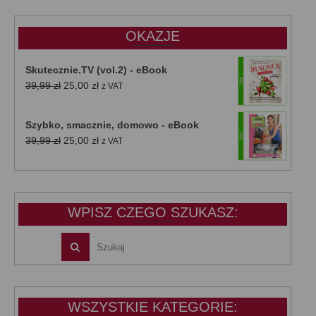
47,00 zł.
39,00 zł.
OKAZJE
Skutecznie.TV (vol.2) - eBook
Pierwotna
Aktualna
39,99
zł
25,00
zł
z VAT
cena
cena
wynosiła:
wynosi:
Szybko, smacznie, domowo - eBook
39,99 zł.
25,00 zł.
Pierwotna
Aktualna
39,99
zł
25,00
zł
z VAT
cena
cena
wynosiła:
wynosi:
39,99 zł.
25,00 zł.
WPISZ CZEGO SZUKASZ:
WSZYSTKIE KATEGORIE: