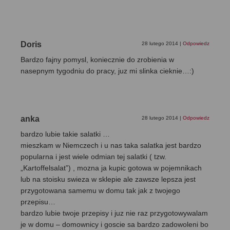
Doris
28 lutego 2014
|
Odpowiedz
Bardzo fajny pomysl, koniecznie do zrobienia w
nasepnym tygodniu do pracy, juz mi slinka cieknie…:)
anka
28 lutego 2014
|
Odpowiedz
bardzo lubie takie salatki …
mieszkam w Niemczech i u nas taka salatka jest bardzo
popularna i jest wiele odmian tej salatki ( tzw.
„Kartoffelsalat”) , mozna ja kupic gotowa w pojemnikach
lub na stoisku swieza w sklepie ale zawsze lepsza jest
przygotowana samemu w domu tak jak z twojego
przepisu…
bardzo lubie twoje przepisy i juz nie raz przygotowywalam
je w domu – domownicy i goscie sa bardzo zadowoleni bo