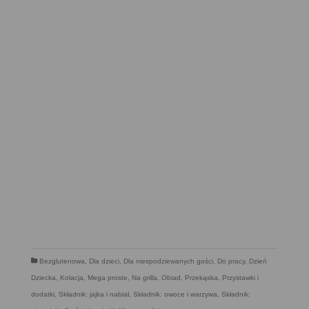
Bezglutenowa
,
Dla dzieci
,
Dla niespodziewanych gości
,
Do pracy
,
Dzień
Dziecka
,
Kolacja
,
Mega proste
,
Na grilla
,
Obiad
,
Przekąska
,
Przystawki i
dodatki
,
Składnik: jajka i nabiał
,
Składnik: owoce i warzywa
,
Składnik: