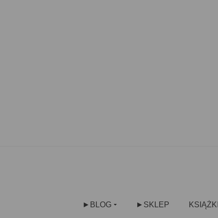
►BLOG
►SKLEP
KSIĄŻK