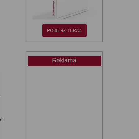
POBIERZ TERAZ
Reklama
o
em