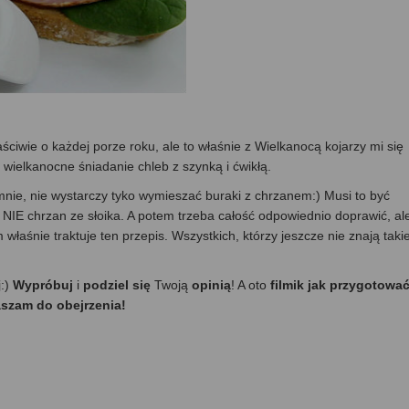
aściwie o każdej porze roku, ale to właśnie z Wielkanocą kojarzy mi się
 wielkanocne śniadanie chleb z szynką i ćwikłą.
 mnie, nie wystarczy tyko wymieszać buraki z chrzanem:) Musi to być
j NIE chrzan ze słoika. A potem trzeba całość odpowiednio doprawić, al
 właśnie traktuje ten przepis. Wszystkich, którzy jeszcze nie znają takie
j:)
Wypróbuj
i
podziel się
Twoją
opinią
! A oto
filmik jak przygotowa
aszam do obejrzenia!