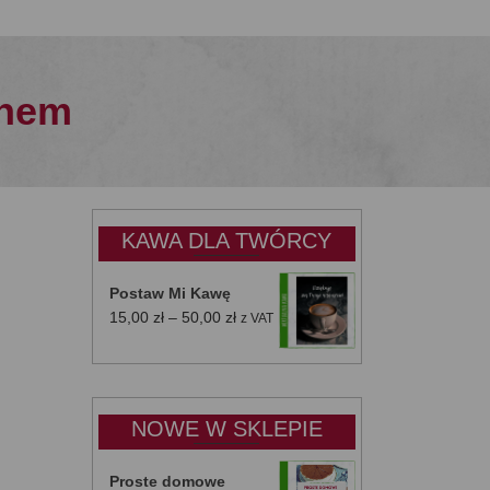
anem
KAWA DLA TWÓRCY
Postaw Mi Kawę
Zakres
15,00
zł
–
50,00
zł
z VAT
cen:
od
15,00 zł
do
NOWE W SKLEPIE
50,00 zł
Proste domowe