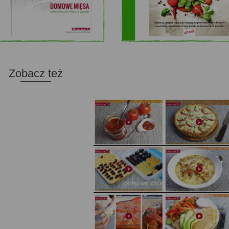
Zobacz też
Domowy ketchup (bez cukru)
Tarta francuska z cebulą i pomidorem
Domowe żelki
Zupa kurkowa z selerem i pietruszką