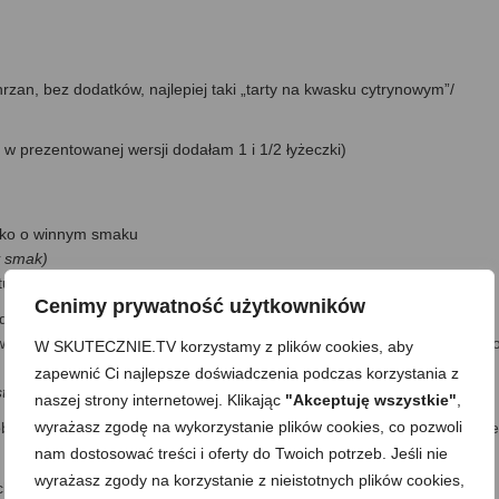
rzan, bez dodatków, najlepiej taki „tarty na kwasku cytrynowym”/
 w prezentowanej wersji dodałam 1 i 1/2 łyżeczki)
abłko o winnym smaku
y smak)
ctu winnego
Cenimy prywatność użytkowników
 dodatkiem obu octów –na małym ogniu przez ok. 40 minut, aż będą
 w nie czubek ostrego noża;) Ugotowane wyjmuję z wody i zostawiam d
W SKUTECZNIE.TV korzystamy z plików cookies, aby
zapewnić Ci najlepsze doświadczenia podczas korzystania z
tygnięcia przez noc.
naszej strony internetowej. Klikając
"Akceptuję wszystkie"
,
wyrażasz zgodę na wykorzystanie plików cookies, co pozwoli
bnych (lub grubych, jeśli tak lubimy;)) oczkach lub siekam np. blender
nam dostosować treści i oferty do Twoich potrzeb. Jeśli nie
wyrażasz zgody na korzystanie z nieistotnych plików cookies,
ch oczkach, można posiekać np. blenderem, choć ja wolę na bardzo