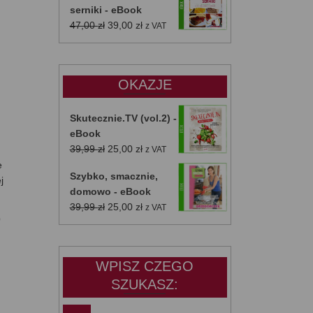
serniki - eBook
Pierwotna
Aktualna
47,00
zł
39,00
zł
z VAT
cena
cena
wynosiła:
wynosi:
47,00 zł.
39,00 zł.
OKAZJE
Skutecznie.TV (vol.2) -
eBook
Pierwotna
Aktualna
39,99
zł
25,00
zł
z VAT
cena
cena
e
Szybko, smacznie,
wynosiła:
wynosi:
j
domowo - eBook
39,99 zł.
25,00 zł.
Pierwotna
Aktualna
39,99
zł
25,00
zł
z VAT
ć
cena
cena
wynosiła:
wynosi:
39,99 zł.
25,00 zł.
WPISZ CZEGO
SZUKASZ: