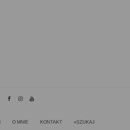
I
O MNIE
KONTAKT
»SZUKAJ