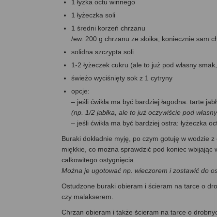
1 łyżka octu winnego
1 łyżeczka soli
1 średni korzeń chrzanu
/ew. 200 g chrzanu ze słoika, koniecznie sam ch
solidna szczypta soli
1-2 łyżeczek cukru (ale to już pod własny smak,
świeżo wyciśnięty sok z 1 cytryny
opcje:
– jeśli ćwikła ma być bardziej łagodna: tarte j
(np. 1/2 jabłka, ale to już oczywiście pod własn
– jeśli ćwikła ma być bardziej ostra: łyżeczka o
Buraki dokładnie myję, po czym gotuję w wodzie z
miękkie, co można sprawdzić pod koniec wbijając
całkowitego ostygnięcia.
Można je ugotować np. wieczorem i zostawić do os
Ostudzone buraki obieram i ścieram na tarce o dro
czy malakserem.
Chrzan obieram i także ścieram na tarce o drobny