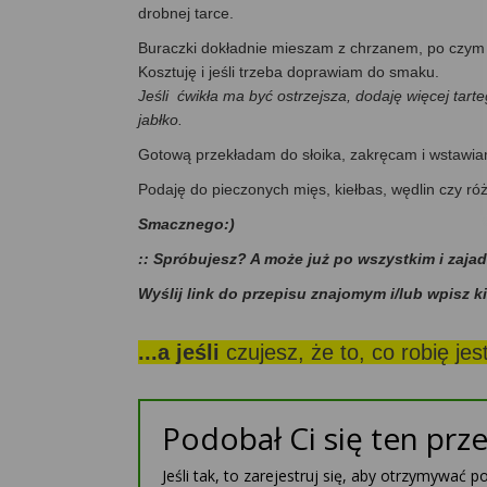
drobnej tarce.
Buraczki dokładnie mieszam z chrzanem, po czym 
Kosztuję i jeśli trzeba doprawiam do smaku.
Jeśli ćwikła ma być ostrzejsza, dodaję więcej tarte
jabłko.
Gotową przekładam do słoika, zakręcam i wstawiam 
Podaję do pieczonych mięs, kiełbas, wędlin czy r
Smacznego:)
:: Spróbujesz? A może już po wszystkim i zaja
Wyślij link do przepisu znajomym i/lub wpisz k
...a jeśli
czujesz, że to, co robię je
Podobał Ci się ten prze
Jeśli tak, to zarejestruj się, aby otrzymywać 