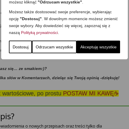
możesz kliknąć
"Odrzucam wszystkie"
.
Możesz także dostosować swoje preferencje, wybierając
doprawiam solą, cukrem oraz świeżo wyciśniętym sokiem z cytryny.
opcję
"Dostosuj"
. W dowolnym momencie możesz zmienić
go chrzanu lub odrobinę octu winnego, jeśli bardziej łagodna: starte
swoje wybory. Aby dowiedzieć się więcej, zapoznaj się z
naszą
Polityką prywatności
.
do lodówki na kilka dni, by smaki się przegryzły.
Dostosuj
Odrzucam wszystkie
Akceptuję wszystkie
óżnego rodzaju pasztetów. Wspaniały dodatek!
dasz się… ze smakiem:)?
ilka słów w Komentarzach, dzieląc się Twoją opinią -dziękuję!
st wartościowe, po prostu
POSTAW MI KAWĘ☕
pis?
powiadomienia o nowych przepisach oraz treści tylko dla