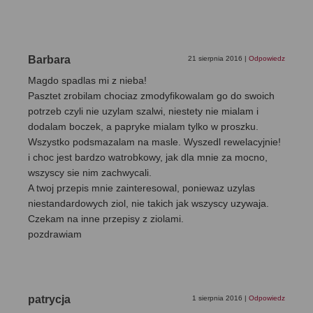
Barbara
21 sierpnia 2016
|
Odpowiedz
Magdo spadlas mi z nieba!
Pasztet zrobilam chociaz zmodyfikowalam go do swoich
potrzeb czyli nie uzylam szalwi, niestety nie mialam i
dodalam boczek, a papryke mialam tylko w proszku.
Wszystko podsmazalam na masle. Wyszedl rewelacyjnie!
i choc jest bardzo watrobkowy, jak dla mnie za mocno,
wszyscy sie nim zachwycali.
A twoj przepis mnie zainteresowal, poniewaz uzylas
niestandardowych ziol, nie takich jak wszyscy uzywaja.
Czekam na inne przepisy z ziolami.
pozdrawiam
patrycja
1 sierpnia 2016
|
Odpowiedz