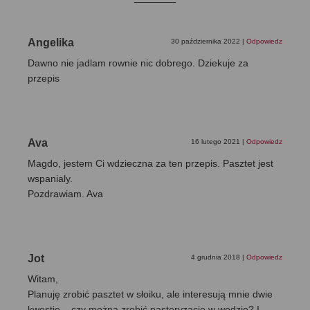
Angelika
30 października 2022
|
Odpowiedz
Dawno nie jadlam rownie nic dobrego. Dziekuje za
przepis
Ava
16 lutego 2021
|
Odpowiedz
Magdo, jestem Ci wdzieczna za ten przepis. Pasztet jest
wspanialy.
Pozdrawiam. Ava
Jot
4 grudnia 2018
|
Odpowiedz
Witam,
Planuję zrobić pasztet w słoiku, ale interesują mnie dwie
kwestie – czy można zrobić pasteryzację w wodzie? I