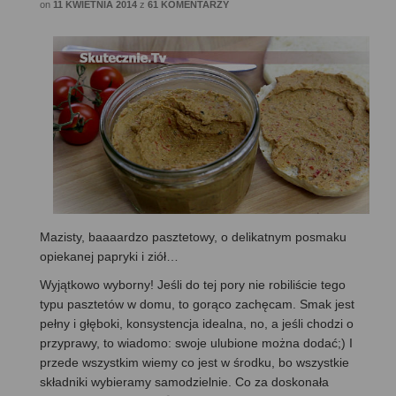
on
11 KWIETNIA 2014
z
61 KOMENTARZY
Mazisty, baaaardzo pasztetowy, o delikatnym posmaku
opiekanej papryki i ziół…
Wyjątkowo wyborny! Jeśli do tej pory nie robiliście tego
typu pasztetów w domu, to gorąco zachęcam. Smak jest
pełny i głęboki, konsystencja idealna, no, a jeśli chodzi o
przyprawy, to wiadomo: swoje ulubione można dodać;) I
przede wszystkim wiemy co jest w środku, bo wszystkie
składniki wybieramy samodzielnie. Co za doskonała