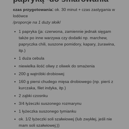
czas przygotowania:
ok. 30 minut + czas zastygania w
lodówce
/proporcje na 1 duży słoik
/
1 papryka (ja: czerwona, zamiennie jednak sięgam
także po inne warzywa czy dodatki np. marchew,
papryczka chili, suszone pomidory, kapary, żurawina,
itp.)
1 duża cebula
niewielka ilość oliwy z oliwek do smażenia
200 g wątróbki drobiowej
160 g piersi chudego mięsa drobiowego (np. pierś z
kurczaka, filet indyka, itp.)
2 ząbki czosnku
3/4 łyżeczki suszonego rozmarynu
1 łyżeczka suszonego tymianku
ok. 1/2 łyżeczki soli szałwiowej (lub zwykłej, jeśli nie
mam soli szałwiowej;))