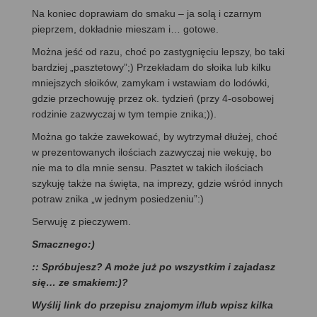
Na koniec doprawiam do smaku – ja solą i czarnym
pieprzem, dokładnie mieszam i… gotowe.
Można jeść od razu, choć po zastygnięciu lepszy, bo taki
bardziej „pasztetowy”;) Przekładam do słoika lub kilku
mniejszych słoików, zamykam i wstawiam do lodówki,
gdzie przechowuję przez ok. tydzień (przy 4-osobowej
rodzinie zazwyczaj w tym tempie znika;)).
Można go także zawekować, by wytrzymał dłużej, choć
w prezentowanych ilościach zazwyczaj nie wekuję, bo
nie ma to dla mnie sensu. Pasztet w takich ilościach
szykuję także na święta, na imprezy, gdzie wśród innych
potraw znika „w jednym posiedzeniu”:)
Serwuję z pieczywem.
Smacznego:)
:: Spróbujesz? A może już po wszystkim i zajadasz
się… ze smakiem:)?
Wyślij link do przepisu znajomym i/lub wpisz kilka