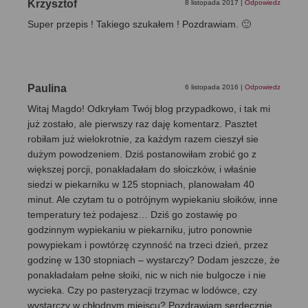
Krzysztof
8 listopada 2017
|
Odpowiedz
Super przepis ! Takiego szukałem ! Pozdrawiam. 🙂
Paulina
6 listopada 2016
|
Odpowiedz
Witaj Magdo! Odkryłam Twój blog przypadkowo, i tak mi
już zostało, ale pierwszy raz daję komentarz. Pasztet
robiłam już wielokrotnie, za każdym razem cieszył sie
dużym powodzeniem. Dziś postanowiłam zrobić go z
większej porcji, ponakładałam do słoiczków, i właśnie
siedzi w piekarniku w 125 stopniach, planowałam 40
minut. Ale czytam tu o potrójnym wypiekaniu słoików, inne
temperatury też podajesz… Dziś go zostawię po
godzinnym wypiekaniu w piekarniku, jutro ponownie
powypiekam i powtórzę czynność na trzeci dzień, przez
godzinę w 130 stopniach – wystarczy? Dodam jeszcze, że
ponakładałam pełne słoiki, nic w nich nie bulgocze i nie
wycieka. Czy po pasteryzacji trzymac w lodówce, czy
wystarczy w chłodnym miejscu? Pozdrawiam serdecznie,