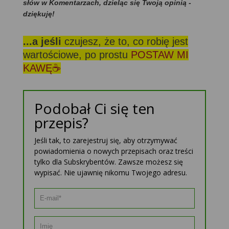
słów w Komentarzach, dzieląc się Twoją opinią -
dziękuję!
...a jeśli
czujesz, że to, co robię jest
wartościowe, po prostu
POSTAW MI
KAWĘ☕
Podobał Ci się ten
przepis?
Jeśli tak, to zarejestruj się, aby otrzymywać
powiadomienia o nowych przepisach oraz treści
tylko dla Subskrybentów. Zawsze możesz się
wypisać. Nie ujawnię nikomu Twojego adresu.