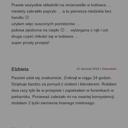
Prawie wszystkie składniki na smarowidło w lodówce …
niestety zabrakło papryki … a tu pierwsza niedziela bez
handlu 🙁
użyłam więc suszonych pomidorów …
połowa zjedzona na ciepło 🙂 … wytargana z rąk i ust
druga część chłodzi się w lodówce …
super prosty przepis!
Elzbieta
12 stycznia 2018
|
Odpowiedz
Pasztet udał się znakomicie. Zniknął w ciągu 24 godzin.
Dziękuje bardzo za pomysł z ziołami i blenderem. Robiłam
dwa razy tyle ile w przepisie i zapiekałam w foremkach w
piekarniku. Ponieważ zależało mi na zwartej konsystencji
dodałam 2 łyżki siemienia lnianego mielonego.