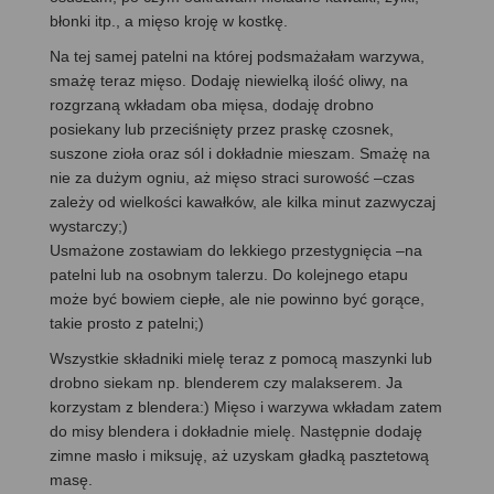
błonki itp., a mięso kroję w kostkę.
Na tej samej patelni na której podsmażałam warzywa,
smażę teraz mięso. Dodaję niewielką ilość oliwy, na
rozgrzaną wkładam oba mięsa, dodaję drobno
posiekany lub przeciśnięty przez praskę czosnek,
suszone zioła oraz sól i dokładnie mieszam. Smażę na
nie za dużym ogniu, aż mięso straci surowość –czas
zależy od wielkości kawałków, ale kilka minut zazwyczaj
wystarczy;)
Usmażone zostawiam do lekkiego przestygnięcia –na
patelni lub na osobnym talerzu. Do kolejnego etapu
może być bowiem ciepłe, ale nie powinno być gorące,
takie prosto z patelni;)
Wszystkie składniki mielę teraz z pomocą maszynki lub
drobno siekam np. blenderem czy malakserem. Ja
korzystam z blendera:) Mięso i warzywa wkładam zatem
do misy blendera i dokładnie mielę. Następnie dodaję
zimne masło i miksuję, aż uzyskam gładką pasztetową
masę.