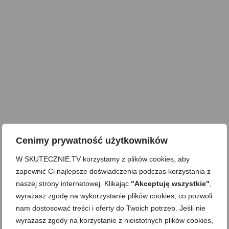
Cenimy prywatność użytkowników
W SKUTECZNIE.TV korzystamy z plików cookies, aby
zapewnić Ci najlepsze doświadczenia podczas korzystania z
naszej strony internetowej. Klikając
"Akceptuję wszystkie"
,
wyrażasz zgodę na wykorzystanie plików cookies, co pozwoli
nam dostosować treści i oferty do Twoich potrzeb. Jeśli nie
'Nie-łączenie' składników
,
Bezglutenowa
,
Dla dzieci
,
Dla matek karmiących
,
wyrażasz zgody na korzystanie z nieistotnych plików cookies,
Do pracy
,
Domowe wędliny
,
Dzień Dziecka
,
Kolacja
,
Mega proste
,
Pasty i