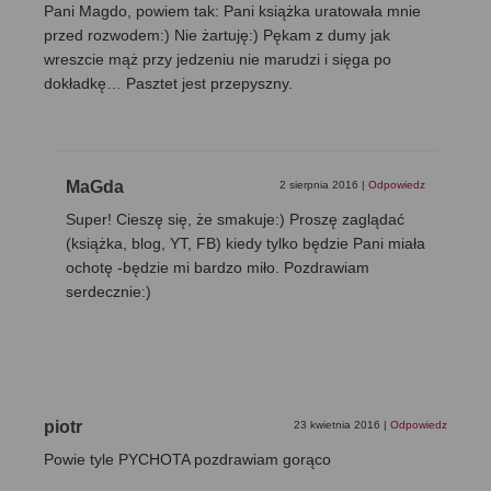
Pani Magdo, powiem tak: Pani książka uratowała mnie
przed rozwodem:) Nie żartuję:) Pękam z dumy jak
wreszcie mąż przy jedzeniu nie marudzi i sięga po
dokładkę… Pasztet jest przepyszny.
MaGda
2 sierpnia 2016
|
Odpowiedz
Super! Cieszę się, że smakuje:) Proszę zaglądać
(książka, blog, YT, FB) kiedy tylko będzie Pani miała
ochotę -będzie mi bardzo miło. Pozdrawiam
serdecznie:)
piotr
23 kwietnia 2016
|
Odpowiedz
Powie tyle PYCHOTA pozdrawiam gorąco