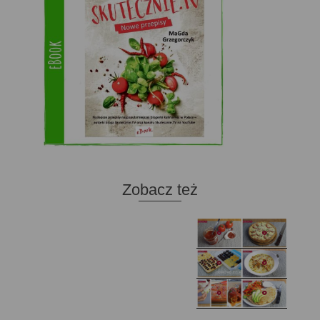
Zobacz też
Domowy ketchup (bez
Tarta francuska z
cukru)
cebulą i pomidorem
Zupa kurkowa z
Domowe żelki
selerem i pietruszką
Zapiekany naleśnik z
mięsem i pieczarkami. I
Gołąbki z cukinii
prosta sałatka