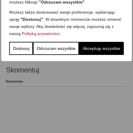
możesz kliknąć
"Odrzucam wszystkie"
.
smarowidła
,
Przekąska
,
Przetwory i zaprawy
,
Składnik: drób
,
Składnik: jajka i
nabiał
,
Składnik: owoce i warzywa
,
Śniadanie
,
Sylwester i inne imprezowe
,
Możesz także dostosować swoje preferencje, wybierając
Wielkanoc
,
Wigilia i Boże Narodzenie
opcję
"Dostosuj"
. W dowolnym momencie możesz zmienić
swoje wybory. Aby dowiedzieć się więcej, zapoznaj się z
naszą
Polityką prywatności
.
Wcześniejszy
Następny
Dostosuj
Odrzucam wszystkie
Akceptuję wszystkie
Skomentuj
Komentarz