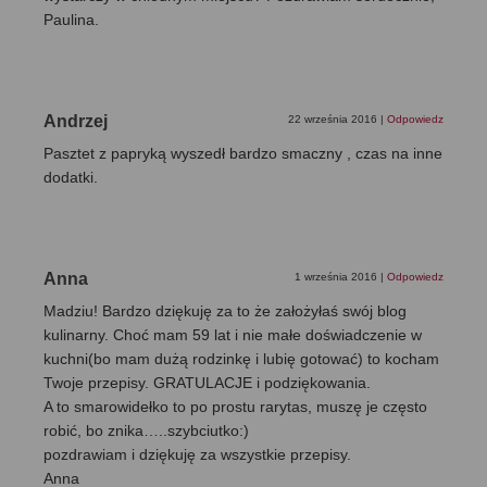
Paulina.
Andrzej
22 września 2016
|
Odpowiedz
Pasztet z papryką wyszedł bardzo smaczny , czas na inne
dodatki.
Anna
1 września 2016
|
Odpowiedz
Madziu! Bardzo dziękuję za to że założyłaś swój blog
kulinarny. Choć mam 59 lat i nie małe doświadczenie w
kuchni(bo mam dużą rodzinkę i lubię gotować) to kocham
Twoje przepisy. GRATULACJE i podziękowania.
A to smarowidełko to po prostu rarytas, muszę je często
robić, bo znika…..szybciutko:)
pozdrawiam i dziękuję za wszystkie przepisy.
Anna