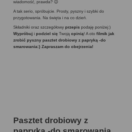
wiadomość, prawda? 😉
A tak serio, spróbujcie. Prosty, pyszny i szybki do
przygotowania. Na święta i na co dzień.
Składniki oraz szczegółowy
przepis
podaję poniżej:)
Wypróbuj
i
podziel się
Twoją
opinią
! A oto
filmik jak
zrobić pyszny pasztet drobiowy z papryką -do
smarowania:) Zapraszam do obejrzenia!
Pasztet drobiowy z
papryką -do smarowania