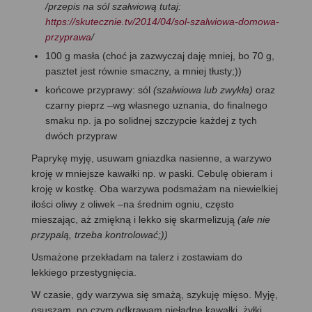
/przepis na sól szałwiową tutaj:
https://skutecznie.tv/2014/04/sol-szalwiowa-domowa-
przyprawa
/
100 g masła (choć ja zazwyczaj daję mniej, bo 70 g,
pasztet jest równie smaczny, a mniej tłusty;))
końcowe przyprawy: sól
(szałwiowa lub zwykła)
oraz
czarny pieprz –wg własnego uznania, do finalnego
smaku np. ja po solidnej szczypcie każdej z tych
dwóch przypraw
Paprykę myję, usuwam gniazdka nasienne, a warzywo
kroję w mniejsze kawałki np. w paski. Cebulę obieram i
kroję w kostkę. Oba warzywa podsmażam na niewielkiej
ilości oliwy z oliwek –na średnim ogniu, często
mieszając, aż zmiękną i lekko się skarmelizują
(ale nie
przypalą, trzeba kontrolować;))
Usmażone przekładam na talerz i zostawiam do
lekkiego przestygnięcia.
W czasie, gdy warzywa się smażą, szykuję mięso. Myję,
osuszam, po czym odkrawam nieładne kawałki, żyłki,