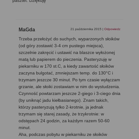
pasztet. Dziękuję
MaGda
21 października 2015
|
Odpowiedz
Trzeba przełożyć do suchych, wyparzonych słoików
(od góry zostawić 3-4 cm pustego miejsca),
szczelnie zakręcić i ustawić na blaszce wyłożonej
matą lub papierem do pieczenia. Pasteryzuję w
piekarniku w 170 st.C, a kiedy zawartość słoików
zaczyna bulgotać, zmniejszam temp. do 130°C i
trzymam jeszcze 30 minut. Po tym czasie wyłączam
grzanie, ale słoiki zostawiam w nim do wystudzenia.
Czynność powtarzam jeszcze 2-giego i 3-ciego dnia
(by uniknąć jadu kiełbasianego). Znam takich,
którzy pasteryzują tylko 2-krotnie, ja jednak
trzymam się starej zasady, że trzykrotnie: w
odstępach 24 godzin, za każdym razem 50-60
minut.
Aha, podczas pobytu w piekarniku ze słoików