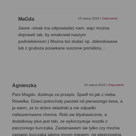
MaGda
15 marca 2016
|
Odpowiedz
Jasne -smak ma odpowiadać nam, więc można
doprawić tak, by smakował naszym
podniebieniom:) Można też dodać np. zblendowane
lub z grubsza posiekane suszone pomidory…
Agnieszka
10 marca 2016
|
Odpowiedz
Pani Magdo, dziekuje za przepis. Spadl mi jak z nieba.
Rewelka. Dzieci pokochaly pasztet od pierwszego kesa, a
ja wiem, ze to dobre skladniki a nie odpadki
nafaszerowane chemia. Robi sie blyskawicznie, a
dodatkowy plus jest taki, ze wykorzystuje resztki z
pieczonego kurczaka. Zastanawiam sie tylko czy mozna
zastapic kurczaka jakims innym miesem, np wieprzowina