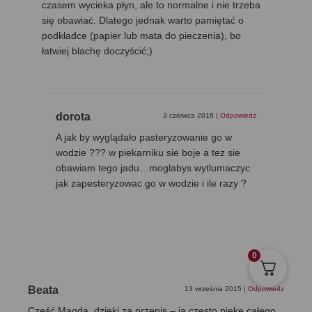
czasem wycieka płyn, ale to normalne i nie trzeba
się obawiać. Dlatego jednak warto pamiętać o
podkładce (papier lub mata do pieczenia), bo
łatwiej blachę doczyścić;)
dorota
3 czerwca 2016
|
Odpowiedz
A jak by wyglądało pasteryzowanie go w
wodzie ??? w piekarniku sie boje a tez sie
obawiam tego jadu…moglabys wytlumaczyc
jak zapesteryzowac go w wodzie i ile razy ?
0
Beata
13 września 2015
|
Odpowiedz
Cześć Magda, dzięki za przepis – ja często piekę całego