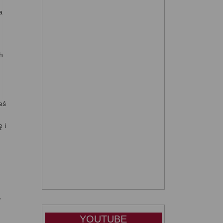
a
h
eś
 i
,
YOUTUBE