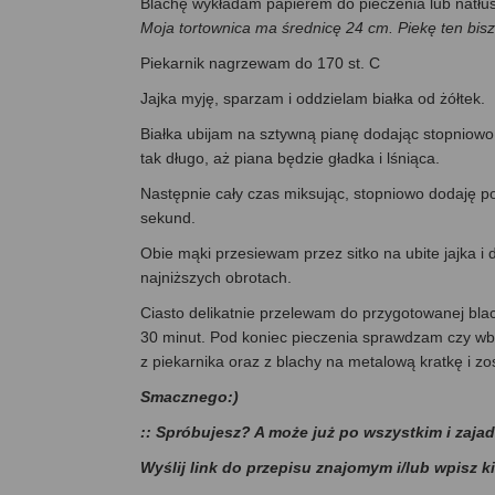
Blachę wykładam papierem do pieczenia lub natł
Moja tortownica ma średnicę 24 cm. Piekę ten bis
Piekarnik nagrzewam do 170 st. C
Jajka myję, sparzam i oddzielam białka od żółtek.
Białka ubijam na sztywną pianę dodając stopniowo c
tak długo, aż piana będzie gładka i lśniąca.
Następnie cały czas miksując, stopniowo dodaję po
sekund.
Obie mąki przesiewam przez sitko na ubite jajka i
najniższych obrotach.
Ciasto delikatnie przelewam do przygotowanej blac
30 minut. Pod koniec pieczenia sprawdzam czy wbity 
z piekarnika oraz z blachy na metalową kratkę i z
Smacznego:)
:: Spróbujesz? A może już po wszystkim i zaja
Wyślij link do przepisu znajomym i/lub wpisz k