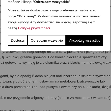
możesz kliknąć
"Odrzucam wszystkie"
.
śli decyduję się na wersję z aromatem, to dodaję go teraz) i miksuję n
Możesz także dostosować swoje preferencje, wybierając
nieją i wyraźnie zwiększą swoja objętość.
opcję
"Dostosuj"
. W dowolnym momencie możesz zmienić
–najlepiej łyżką lub szpatułką, mieszając od dna ku górze.
swoje wybory. Aby dowiedzieć się więcej, zapoznaj się z
katnie mieszam –szpatułką lub łyżką, a od biedy mikserem na najniższyc
naszą
Polityką prywatności
.
aki z pianą, by nie pozbawić masy powietrza, które zostało wtłoczone
Dostosuj
Odrzucam wszystkie
Akceptuję wszystkie
enia, to dodaję go do mąki i przesiewam wraz z mąką.
hy, wstawiam do nagrzanego do 170 st. C piekarnika i piekę przez jaki
 tj. w funkcji grzanie góra-dół. Pod koniec pieczenia sprawdzam czy
st już gotowe, to wyjmuję je z piekarnika oraz z blachy na metalową kratkę
gami, by nie opadł;) Blacha nie jest natłuszczona, biszkopt przywarł do
tortownicę do góry dnem, ustawiam na metalowej kratce-ruszcie lub
ała dużo przestrzeni (np. nad pustym zlewem czy na 4 kubkach), dzięki
dzie też przyjemnie wilgotny od pary (ale nie za mocno, tak w sam raz)