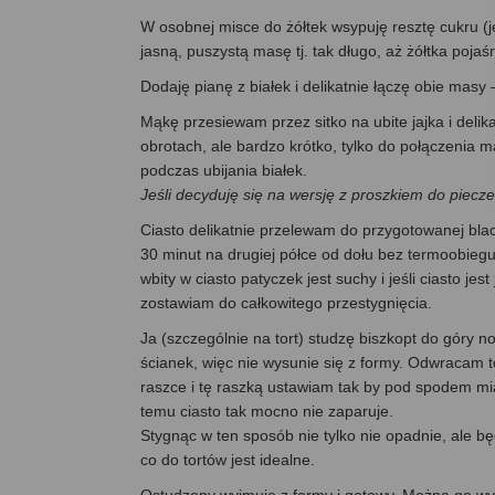
W osobnej misce do żółtek wsypuję resztę cukru (je
jasną, puszystą masę tj. tak długo, aż żółtka pojaś
Dodaję pianę z białek i delikatnie łączę obie masy 
Mąkę przesiewam przez sitko na ubite jajka i deli
obrotach, ale bardzo krótko, tylko do połączenia m
podczas ubijania białek.
Jeśli decyduję się na wersję z proszkiem do piecz
Ciasto delikatnie przelewam do przygotowanej blac
30 minut na drugiej półce od dołu bez termoobiegu,
wbity w ciasto patyczek jest suchy i jeśli ciasto je
zostawiam do całkowitego przestygnięcia.
Ja (szczególnie na tort) studzę biszkopt do góry no
ścianek, więc nie wysunie się z formy. Odwracam 
raszce i tę raszką ustawiam tak by pod spodem mi
temu ciasto tak mocno nie zaparuje.
Stygnąc w ten sposób nie tylko nie opadnie, ale bę
co do tortów jest idealne.