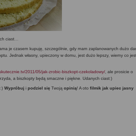
ich ciast…
Sama je czasem kupuję, szczególnie, gdy mam zaplanowanych dużo dań
optu. Jednak własny, upieczony w domu, jest dużo lepszy, wiemy co jes
/skutecznie.tv/2011/05/jak-zrobic-biszkopt-czekoladowy/
, ale prosicie o
przyda, a biszkopty będą smaczne i piękne. Udanych ciast:)
j:)
Wypróbuj
i
podziel się
Twoją
opinią
! A oto
filmik jak upiec jasny