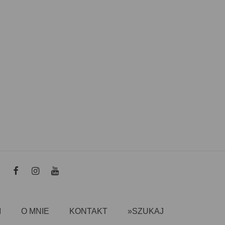
I
O MNIE
KONTAKT
»SZUKAJ