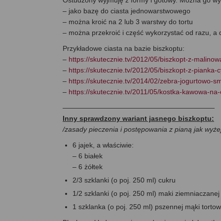
Ostudzony wyjmuję z formy i gotowy. Można go wyk
– jako bazę do ciasta jednowarstwowego
– można kroić na 2 lub 3 warstwy do tortu
– można przekroić i część wykorzystać od razu, a 
Przykładowe ciasta na bazie biszkoptu:
–
https://skutecznie.tv/2012/05/biszkopt-z-malino
–
https://skutecznie.tv/2012/05/biszkopt-z-pianka
–
https://skutecznie.tv/2014/02/zebra-jogurtowo-s
–
https://skutecznie.tv/2011/05/kostka-kawowa-na
——————————————————————
Inny sprawdzony wariant jasnego biszkoptu:
/zasady pieczenia i postępowania z pianą jak wyżej
6 jajek, a właściwie:
– 6 białek
– 6 żółtek
2/3 szklanki (o poj. 250 ml) cukru
1/2 szklanki (o poj. 250 ml) maki ziemniaczanej
1 szklanka (o poj. 250 ml) pszennej mąki tortow