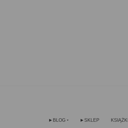
►BLOG
►SKLEP
KSIĄŻK