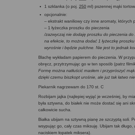
1 szklanka (o poj.
250
ml) pszennej mąki tortowe
opcjonalnie:
– ekstrakt waniliowy czy inne aromaty, których 
– 1 łyżeczka proszku do pieczenia
/zazwyczaj nie dodaję proszku do pieczenia do 
na efekcie, to można dodać 1 łyżeczkę proszku 
wyrośnie i będzie pulchne. Nie jest to jednak ko
Blachę wykładam papierem do pieczenia. W przypa
obręcz, przytrzymując go w ten sposób (patrz film
Formę można natłuścić masłem i przyprószyć mąką, 
dzięki czemu biszkopt urośnie, ale już tak łatwo ni
Piekarnik nagrzewam do 170 st. C
Rozbijam jajka (najlepiej wyjąć je wcześniej, by mia
była sztywna, do białek nie może dostać się ani sk
całkowicie sucha.
Białka ubijam na sztywną pianę ze szczyptą soli. 
wsypując go, cały czas miksuję. Ubijam tak długo, 
naciskiem łopatek miksera).