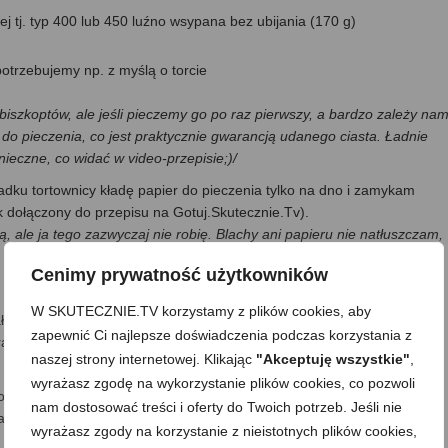
j tj. typ 400 lub 450 luźno wsypana bez ubijania (170 g)
potrzebujemy np. z myślą o torcie
biszkoptów, ale jeśli pieczemy go po raz pierwszy, a bardzo zależy na
do pieczenia, co jest praktycznie gwarancją udanego ciasta. Ładnie
nieczne, co widać w video-przepisie;)/
dku tortownicy kładę papier do pieczenia tylko na dno i zamykam
ik dołączony do przepisu na Gotuj.Skutecznie.Tv).
ale ja tego zazwyczaj nie robię. Blachy ani papieru nie natłuszczam,
e opadnie.
Cenimy prywatność użytkowników
W SKUTECZNIE.TV korzystamy z plików cookies, aby
ły temp. pokojową), dzieląc je na białka i żółtka. Aby piana się udała i
zapewnić Ci najlepsze doświadczenia podczas korzystania z
raweczek żółtka, a miska w której ubijam białka musi być czysta i
naszej strony internetowej. Klikając
"Akceptuję wszystkie"
,
wyrażasz zgodę na wykorzystanie plików cookies, co pozwoli
Pod koniec ubijania dodaję stopniowo połowę z odmierzonego cukru –
nam dostosować treści i oferty do Twoich potrzeb. Jeśli nie
aż piana będzie gładka, lśniąca i bardzo sztywna (czuć lekki opór pod
wyrażasz zgody na korzystanie z nieistotnych plików cookies,