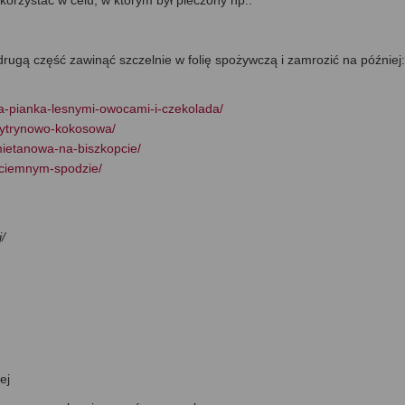
orzystać w celu, w którym był pieczony np.:
drugą część zawinąć szczelnie w folię spożywczą i zamrozić na później:
wa-pianka-lesnymi-owocami-i-czekolada/
-cytrynowo-kokosowa/
mietanowa-na-biszkopcie/
-ciemnym-spodzie/
/
ej