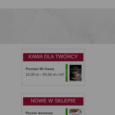
KAWA DLA TWÓRCY
Postaw Mi Kawę
Zakres
15,00
zł
–
50,00
zł
z VAT
cen:
od
15,00 zł
do
NOWE W SKLEPIE
50,00 zł
Proste domowe