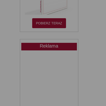
POBIERZ TERAZ
m
Reklama