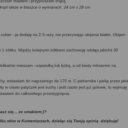
uszczam masłem i przyprószam mąką.
zkopt także w blaszce o wymiarach: 24 cm x 28 cm
ukier –ja dodaję na 2-3 razy, nie przerywając ubijania białek. Ubijam
 1 żółtku. Między kolejnymi żółtkami zachowuję odstęp jakichś 30
 delikatnie mieszam –szpatułką lub łyżką, a od biedy mikserem na
hy, wstawiam do nagrzanego do 170 st. C piekarnika i piekę przez jaki
w ciasto patyczek jest suchy i jeśli ciasto jest już gotowe, to wyjmuję 
ostawiam do całkowitego przestygnięcia.
dasz się… ze smakiem:)?
ilka słów w Komentarzach, dzieląc się Twoją opinią -dziękuję!