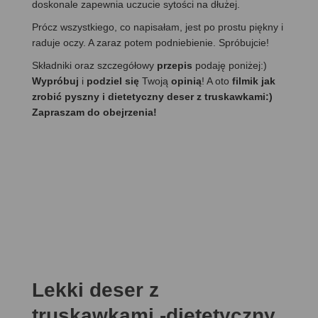
doskonale zapewnia uczucie sytości na dłużej.
Prócz wszystkiego, co napisałam, jest po prostu piękny i
raduje oczy. A zaraz potem podniebienie. Spróbujcie!
Składniki oraz szczegółowy
przepis
podaję poniżej:)
Wypróbuj
i
podziel się
Twoją
opinią
! A oto
filmik jak
zrobić pyszny i dietetyczny deser z truskawkami:)
Zapraszam do obejrzenia!
Lekki deser z
truskawkami -dietetyczny