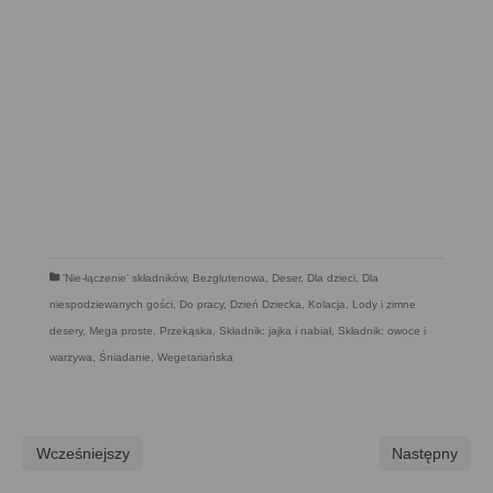
'Nie-łączenie' składników
,
Bezglutenowa
,
Deser
,
Dla dzieci
,
Dla
niespodziewanych gości
,
Do pracy
,
Dzień Dziecka
,
Kolacja
,
Lody i zimne
desery
,
Mega proste
,
Przekąska
,
Składnik: jajka i nabiał
,
Składnik: owoce i
warzywa
,
Śniadanie
,
Wegetariańska
Wcześniejszy
Następny