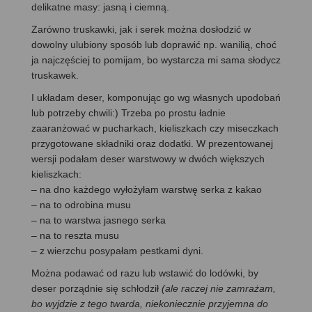
delikatne masy: jasną i ciemną.
Zarówno truskawki, jak i serek można dosłodzić w
dowolny ulubiony sposób lub doprawić np. wanilią, choć
ja najczęściej to pomijam, bo wystarcza mi sama słodycz
truskawek.
I układam deser, komponując go wg własnych upodobań
lub potrzeby chwili:) Trzeba po prostu ładnie
zaaranżować w pucharkach, kieliszkach czy miseczkach
przygotowane składniki oraz dodatki. W prezentowanej
wersji podałam deser warstwowy w dwóch większych
kieliszkach:
– na dno każdego wyłożyłam warstwę serka z kakao
– na to odrobina musu
– na to warstwa jasnego serka
– na to reszta musu
– z wierzchu posypałam pestkami dyni.
Można podawać od razu lub wstawić do lodówki, by
deser porządnie się schłodził
(ale raczej nie zamrażam,
bo wyjdzie z tego twarda, niekoniecznie przyjemna do