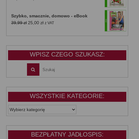
cena
cena
wynosiła:
wynosi:
Szybko, smacznie, domowo - eBook
39,99 zł.
25,00 zł.
Pierwotna
Aktualna
39,99
zł
25,00
zł
z VAT
cena
cena
wynosiła:
wynosi:
39,99 zł.
25,00 zł.
WPISZ CZEGO SZUKASZ:
WSZYSTKIE KATEGORIE:
WSZYSTKIE
KATEGORIE:
BEZPŁATNY JADŁOSPIS: