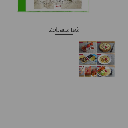
Zobacz też
Domowy ketchup (bez
Tarta francuska z
cukru)
cebulą i pomidorem
Zupa kurkowa z
Domowe żelki
selerem i pietruszką
Zapiekany naleśnik z
mięsem i pieczarkami. I
Gołąbki z cukinii
prosta sałatka
Najprostszy klasyczny
chlebek bananowy
Kotlety ruskie
(zawsze się uda!)