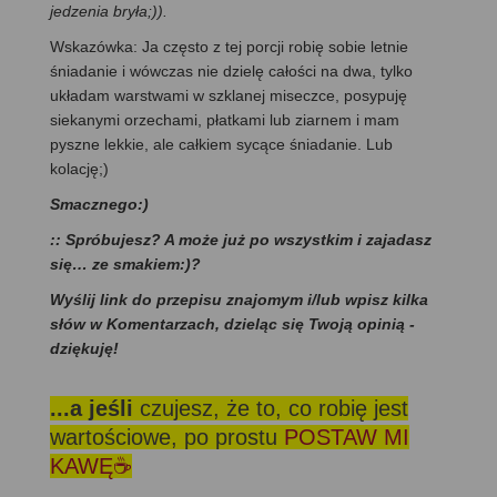
jedzenia bryła;)).
Wskazówka: Ja często z tej porcji robię sobie letnie
śniadanie i wówczas nie dzielę całości na dwa, tylko
układam warstwami w szklanej miseczce, posypuję
siekanymi orzechami, płatkami lub ziarnem i mam
pyszne lekkie, ale całkiem sycące śniadanie. Lub
kolację;)
Smacznego:)
:: Spróbujesz? A może już po wszystkim i zajadasz
się… ze smakiem:)?
Wyślij link do przepisu znajomym i/lub wpisz kilka
słów w Komentarzach, dzieląc się Twoją opinią -
dziękuję!
...a jeśli
czujesz, że to, co robię jest
wartościowe, po prostu
POSTAW MI
KAWĘ☕