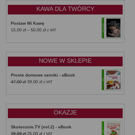
KAWA DLA TWÓRCY
Postaw Mi Kawę
Zakres
15,00
zł
–
50,00
zł
z VAT
cen:
od
15,00 zł
do
NOWE W SKLEPIE
50,00 zł
Proste domowe serniki - eBook
Pierwotna
Aktualna
47,00
zł
39,00
zł
z VAT
cena
cena
wynosiła:
wynosi:
47,00 zł.
39,00 zł.
OKAZJE
Skutecznie.TV (vol.2) - eBook
Pierwotna
Aktualna
39,99
zł
25,00
zł
z VAT