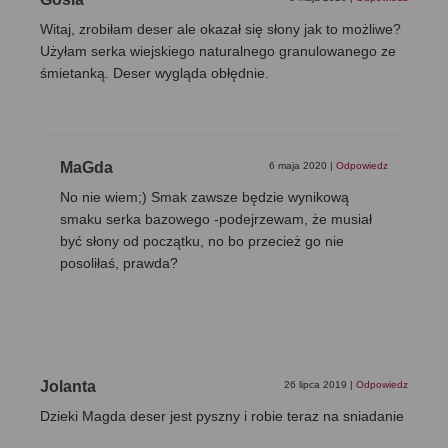
Witaj, zrobiłam deser ale okazał się słony jak to możliwe?
Użyłam serka wiejskiego naturalnego granulowanego ze
śmietanką. Deser wygląda obłędnie.
MaGda
6 maja 2020
|
Odpowiedz
No nie wiem;) Smak zawsze będzie wynikową
smaku serka bazowego -podejrzewam, że musiał
być słony od początku, no bo przecież go nie
posoliłaś, prawda?
Jolanta
26 lipca 2019
|
Odpowiedz
Dzieki Magda deser jest pyszny i robie teraz na sniadanie