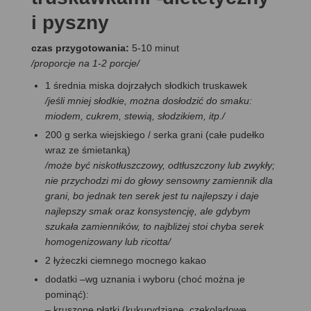
i pyszny
czas przygotowania:
5-10 minut
/
proporcje na 1-2 porcje
/
1 średnia miska dojrzałych słodkich truskawek
/jeśli mniej słodkie, można dosłodzić do smaku:
miodem, cukrem, stewią, słodzikiem, itp./
200 g serka wiejskiego / serka grani (całe pudełko
wraz ze śmietanką)
/może być niskotłuszczowy, odtłuszczony lub zwykły;
nie przychodzi mi do głowy sensowny zamiennik dla
grani, bo jednak ten serek jest tu najlepszy i daje
najlepszy smak oraz konsystencję, ale gdybym
szukała zamienników, to najbliżej stoi chyba serek
homogenizowany lub ricotta/
2 łyżeczki ciemnego mocnego kakao
dodatki –wg uznania i wyboru (choć można je
pominąć):
– kruszone płatki (kukurydziane, czekoladowe,