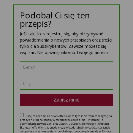
Podobał Ci się ten
przepis?
Jeśli tak, to zarejestruj się, aby otrzymywać
powiadomienia o nowych przepisach oraz treści
tylko dla Subskrybentów. Zawsze możesz się
wypisać. Nie ujawnię nikomu Twojego adresu.
Zapisz mnie
Chcę zapisać się na newsletter, a co za tym idzie, wyrażam zgodę na
przesyłanie mi na podany w formularzu adres e-mail informacji o
upominkach, nowościach, produktach, usługach, promocjach i ofertach
Skutecznie.Tv Wiem, że zgodę mogę w każdej chwili wycofać, a szczegóły
związane z przetwarzaniem moich danych osobowych znajdę w Polityce