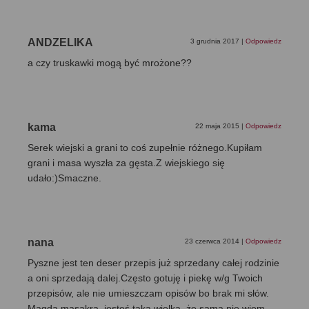
ANDZELIKA
3 grudnia 2017
|
Odpowiedz
a czy truskawki mogą być mrożone??
kama
22 maja 2015
|
Odpowiedz
Serek wiejski a grani to coś zupełnie różnego.Kupiłam
grani i masa wyszła za gęsta.Z wiejskiego się
udało:)Smaczne.
nana
23 czerwca 2014
|
Odpowiedz
Pyszne jest ten deser przepis już sprzedany całej rodzinie
a oni sprzedają dalej.Często gotuję i piekę w/g Twoich
przepisów, ale nie umieszczam opisów bo brak mi słów.
Magda masakra, jesteś taka wielka, że sama nie wiem