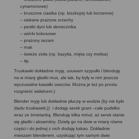
cynamonowe)
– kruszone ciastka (np. biszkopty lub korzenne)
– siekane prażone orzechy
– pestki dyni lub słonecznika
– wiórki kokosowe
– prażony sezam
– mak
– świeże zioła (np. bazylia, mięta czy melisa)
– itp.
Truskawki dokładnie myję, usuwam szypułki i blenduję
na w miarę gładki mus, ale tak, by były w nim jeszcze
wyczuwalne kawałki owoców. Można je też po prostu
rozgnieść widelcem;)
Blender myję lub dokładnie płuczę w wodzie
(by nie było
śladu truskawek;))
i dodaję serek grani –całe pudełko
wraz ze śmietanką. Blenduję kilka minut, aż serek stanie
się gładki i aksamitny. Dzielę go na dwie w miarę równe
części i do jednej z nich dodaję kakao. Dokładnie
mieszam blenderem, uzyskując tym samym dwie