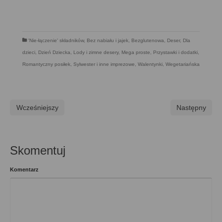
'Nie-łączenie' składników
,
Bez nabiału i jajek
,
Bezglutenowa
,
Deser
,
Dla
dzieci
,
Dzień Dziecka
,
Lody i zimne desery
,
Mega proste
,
Przystawki i dodatki
,
Romantyczny posiłek
,
Sylwester i inne imprezowe
,
Walentynki
,
Wegetariańska
Wcześniejszy
Następny
Skomentuj
Komentarz