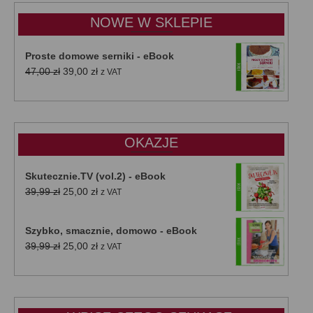
do
NOWE W SKLEPIE
50,00 zł
Proste domowe serniki - eBook
Pierwotna
Aktualna
47,00
zł
39,00
zł
z VAT
cena
cena
wynosiła:
wynosi:
47,00 zł.
39,00 zł.
OKAZJE
Skutecznie.TV (vol.2) - eBook
Pierwotna
Aktualna
39,99
zł
25,00
zł
z VAT
cena
cena
wynosiła:
wynosi:
Szybko, smacznie, domowo - eBook
39,99 zł.
25,00 zł.
Pierwotna
Aktualna
39,99
zł
25,00
zł
z VAT
cena
cena
wynosiła:
wynosi:
39,99 zł.
25,00 zł.