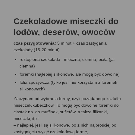
Czekoladowe miseczki do
lodów, deserów, owoców
czas przygotowania:
5 minut + czas zastygania
czekolady (15-20 minut)
roztopiona czekolada –mleczna, ciemna, biała (ja:
ciemna)
foremki (najlepiej silikonowe, ale mogą być dowolne)
folia spożywcza (tylko jeśli nie korzystam z foremek
silikonowych)
Zaczynam od wybrania formy, czyli pożądanego kształtu
miseczek/kubeczków. To mogą być dowolne foremki do
ciastek np. do muffinek, sufletów, a także filiżanki,
miseczki, itp.:
– najlepiej, jeśli są
silikonowe
, bo z nich najprościej po
zastygnięciu wyjąć czekoladową formę,