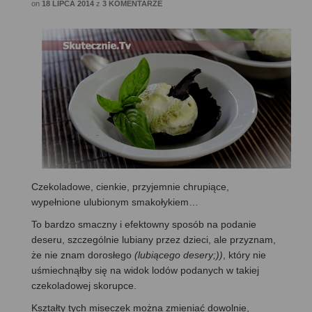
on
18 LIPCA 2014
z
3 KOMENTARZE
Czekoladowe, cienkie, przyjemnie chrupiące,
wypełnione ulubionym smakołykiem…
To bardzo smaczny i efektowny sposób na podanie
deseru, szczególnie lubiany przez dzieci, ale przyznam,
że nie znam dorosłego
(lubiącego desery;))
, który nie
uśmiechnąłby się na widok lodów podanych w takiej
czekoladowej skorupce.
Kształty
tych miseczek można zmieniać dowolnie,