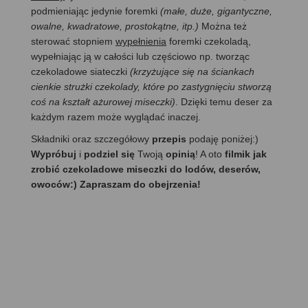
podmieniając jedynie foremki
(małe, duże, gigantyczne,
owalne, kwadratowe, prostokątne, itp.)
Można też
sterować stopniem
wypełnienia
foremki czekoladą,
wypełniając ją w całości lub częściowo np. tworząc
czekoladowe siateczki
(krzyżujące się na ściankach
cienkie strużki czekolady, które po zastygnięciu stworzą
coś na kształt ażurowej miseczki)
. Dzięki temu deser za
każdym razem może wyglądać inaczej.
Składniki oraz szczegółowy
przepis
podaję poniżej:)
Wypróbuj
i
podziel się
Twoją
opinią
! A oto
filmik jak
zrobić czekoladowe miseczki do lodów, deserów,
owoców:) Zapraszam do obejrzenia!