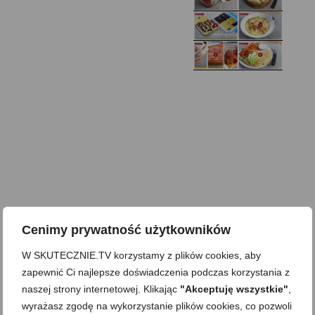
Domowy ketchup (bez
Tarta francuska z
cukru)
cebulą i pomidorem
Zupa kurkowa z
Domowe żelki
selerem i pietruszką
Zapiekany naleśnik z
mięsem i pieczarkami. I
Gołąbki z cukinii
prosta sałatka
Najprostszy klasyczny
chlebek bananowy
Kotlety ruskie
(zawsze się uda!)
Cenimy prywatność użytkowników
W SKUTECZNIE.TV korzystamy z plików cookies, aby
zapewnić Ci najlepsze doświadczenia podczas korzystania z
naszej strony internetowej. Klikając
"Akceptuję wszystkie"
,
wyrażasz zgodę na wykorzystanie plików cookies, co pozwoli