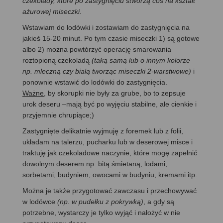
czekolady, które po zastygnięciu stworzą coś na kształt
ażurowej miseczki.
Wstawiam do lodówki i zostawiam do zastygnięcia na
jakieś 15-20 minut. Po tym czasie miseczki 1) są gotowe
albo 2) można powtórzyć operację smarowania
roztopioną czekoladą
(taką samą lub o innym kolorze
np. mleczną czy białą tworząc miseczki 2-warstwowe)
i
ponownie wstawić do lodówki do zastygnięcia.
Ważne
, by skorupki nie były za grube, bo to zepsuje
urok deseru –mają być po wyjęciu stabilne, ale cienkie i
przyjemnie chrupiące;)
Zastygnięte delikatnie wyjmuję z foremek lub z folii,
układam na talerzu, pucharku lub w deserowej misce i
traktuję jak czekoladowe naczynie, które mogę zapełnić
dowolnym deserem np. bitą śmietaną, lodami,
sorbetami, budyniem, owocami w budyniu, kremami itp.
Można je także przygotować zawczasu i przechowywać
w lodówce
(np. w pudełku z pokrywką)
, a gdy są
potrzebne, wystarczy je tylko wyjąć i nałożyć w nie