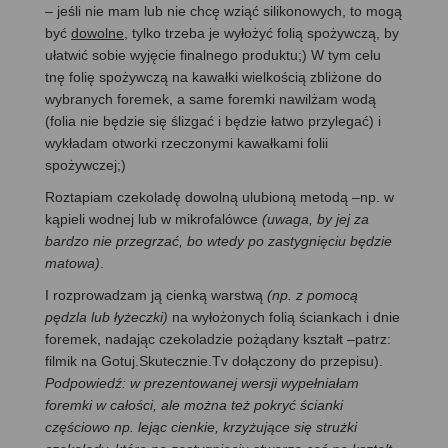
– jeśli nie mam lub nie chcę wziąć silikonowych, to mogą
być
dowolne
, tylko trzeba je wyłożyć folią spożywczą, by
ułatwić sobie wyjęcie finalnego produktu;) W tym celu
tnę folię spożywczą na kawałki wielkością zbliżone do
wybranych foremek, a same foremki nawilżam wodą
(folia nie będzie się ślizgać i będzie łatwo przylegać) i
wykładam otworki rzeczonymi kawałkami folii
spożywczej;)
Roztapiam czekoladę dowolną ulubioną metodą –np. w
kąpieli wodnej lub w mikrofalówce
(uwaga, by jej za
bardzo nie przegrzać, bo wtedy po zastygnięciu będzie
matowa)
.
I rozprowadzam ją cienką warstwą
(np. z pomocą
pędzla lub łyżeczki)
na wyłożonych folią ściankach i dnie
foremek, nadając czekoladzie pożądany kształt –patrz:
filmik na Gotuj.Skutecznie.Tv dołączony do przepisu).
Podpowiedź: w prezentowanej wersji wypełniałam
foremki w całości, ale można też pokryć ścianki
częściowo np. lejąc cienkie, krzyżujące się strużki