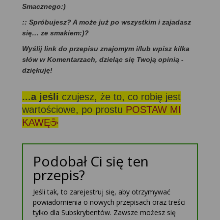
Smacznego:)
:: Spróbujesz? A może już po wszystkim i zajadasz
się… ze smakiem:)?
Wyślij link do przepisu znajomym i/lub wpisz kilka
słów w Komentarzach, dzieląc się Twoją opinią -
dziękuję!
...a jeśli
czujesz, że to, co robię jest
wartościowe, po prostu
POSTAW MI
KAWĘ☕
Podobał Ci się ten
przepis?
Jeśli tak, to zarejestruj się, aby otrzymywać
powiadomienia o nowych przepisach oraz treści
tylko dla Subskrybentów. Zawsze możesz się