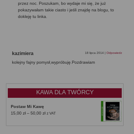
przez noc. Poszukam, bo wydaje mi się, że już
pokazywałam takie ciasto i jeśli znajdę na blogu, to
dokleję tu linka.
kazimiera
18 lipca 2014
|
Odpowiedz
kolejny fajny pomysł,wypróbuję.Pozdrawiam
KAWA DLA TWÓRCY
Postaw Mi Kawę
Zakres
15,00
zł
–
50,00
zł
z VAT
cen:
od
15,00 zł