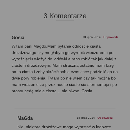
3 Komentarze
Gosia
18 lipca 2014
|
Odpowiedz
Witam pani Magdo.Mam pytanie odnoście ciasta
drożdżowego czy mogłabym go wyrobić wieczorem i po
wyrośnięciu włożyć do lodówki a rano robić tak jak dalej z
ciastem drożdżowym. Mam straszną ostatnio mam fazę
na to ciasto i żeby skrócić sobie czas chcę podzielić go na
dwie pory robienia. Pytam bo nie wiem czy tak można bo
mam wrażenie że przez noc to ciasto się sfermentuje i po
prostu będę miała ciasto …ale piwne. Gosia.
MaGda
18 lipca 2014
|
Odpowiedz
Nie, niektóre drożdżowe mogą wyrastać w lodówce