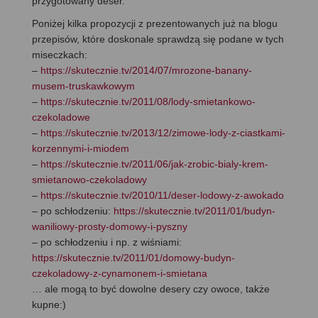
przygotowany deser.
Poniżej kilka propozycji z prezentowanych już na blogu
przepisów, które doskonale sprawdzą się podane w tych
miseczkach:
–
https://skutecznie.tv/2014/07/mrozone-banany-
musem-truskawkowym
–
https://skutecznie.tv/2011/08/lody-smietankowo-
czekoladowe
–
https://skutecznie.tv/2013/12/zimowe-lody-z-ciastkami-
korzennymi-i-miodem
–
https://skutecznie.tv/2011/06/jak-zrobic-bialy-krem-
smietanowo-czekoladowy
–
https://skutecznie.tv/2010/11/deser-lodowy-z-awokado
– po schłodzeniu:
https://skutecznie.tv/2011/01/budyn-
waniliowy-prosty-domowy-i-pyszny
– po schłodzeniu i np. z wiśniami:
https://skutecznie.tv/2011/01/domowy-budyn-
czekoladowy-z-cynamonem-i-smietana
… ale mogą to być dowolne desery czy owoce, także
kupne:)