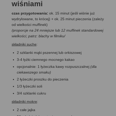
wiśniami
czas przygotowania:
ok. 15 minut (jeśli wiśnie już
wydrylowane, to krócej) + ok. 25 minut pieczenia (zależy
od wielkości muffinek)
/proporcje na 24 mniejsze lub 12 muffinek standardowej
wielkości; patrz: blachy w filmiku/
składniki suche
:
2 szklanki mąki pszennej lub orkiszowej
3-4 łyżki ciemnego mocnego kakao
opcjonalnie: 1 łyżeczka kawy rozpuszczalnej
(dla
ciekawszego smaku)
2 łyżeczki proszku do pieczenia
1/3 łyżeczki soli
3/4 szklanki cukru
składniki mokre
:
2 całe jajka