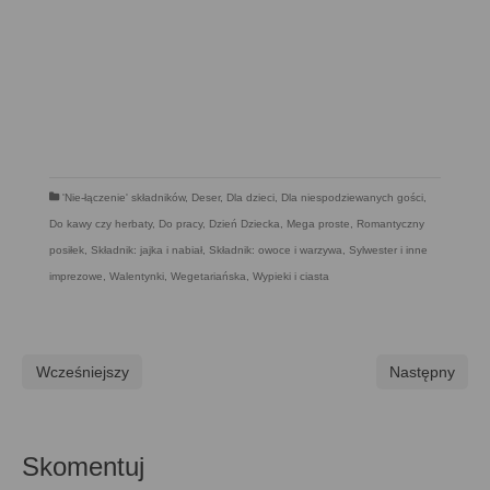
'Nie-łączenie' składników
,
Deser
,
Dla dzieci
,
Dla niespodziewanych gości
,
Do kawy czy herbaty
,
Do pracy
,
Dzień Dziecka
,
Mega proste
,
Romantyczny
posiłek
,
Składnik: jajka i nabiał
,
Składnik: owoce i warzywa
,
Sylwester i inne
imprezowe
,
Walentynki
,
Wegetariańska
,
Wypieki i ciasta
Wcześniejszy
Następny
Skomentuj