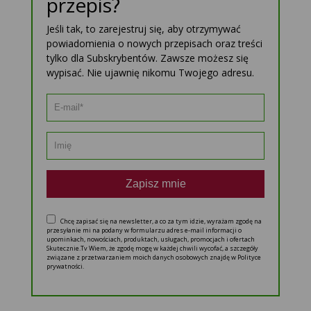
przepis?
Jeśli tak, to zarejestruj się, aby otrzymywać
powiadomienia o nowych przepisach oraz treści
tylko dla Subskrybentów. Zawsze możesz się
wypisać. Nie ujawnię nikomu Twojego adresu.
Zapisz mnie
Chcę zapisać się na newsletter, a co za tym idzie, wyrażam zgodę na
przesyłanie mi na podany w formularzu adres e-mail informacji o
upominkach, nowościach, produktach, usługach, promocjach i ofertach
Skutecznie.Tv Wiem, że zgodę mogę w każdej chwili wycofać, a szczegóły
związane z przetwarzaniem moich danych osobowych znajdę w Polityce
prywatności.