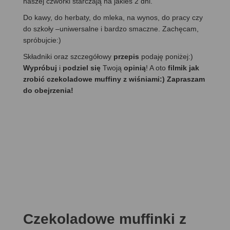
naszej czwórki starczają na jakieś 2 dni.
Do kawy, do herbaty, do mleka, na wynos, do pracy czy
do szkoły –uniwersalne i bardzo smaczne. Zachęcam,
spróbujcie:)
Składniki oraz szczegółowy
przepis
podaję poniżej:)
Wypróbuj
i
podziel się
Twoją
opinią
! A oto
filmik jak
zrobić czekoladowe muffiny z wiśniami:) Zapraszam
do obejrzenia!
Czekoladowe muffinki z