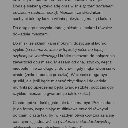
Dodaję siekaną czekoladę oraz wiśnie
(
przed dodaniem
odciskam nadmiar soku)
. Mieszam ze składnikami
suchymi tak, by każda wiśnia pokryła się mąką i kakao.
Do drugiego naczynia dodaję składniki mokre i również
dokładnie mieszam.
Do miski ze składnikami mokrymi dosypuję składniki
sypkie
(ja niemal zawsze w tej kolejności, bo lepiej i
szybciej się wymieszają)
i krótko mieszam do połączenia
zawartości obu misek. Mieszam od dna, szybko, wręcz
niedbale i nie za długo tj. do chwili, gdy mąka wtopi się w
ciasto (zniknie postać proszku). W cieście mogą być
grudki, ale jeśli będę mieszać zbyt długo i dokładnie,
muffinki po upieczeniu będą twarde i zbite, podczas gdy
szybkie mieszanie gwarantuje ich lekkość;)
Ciasto będzie dość gęste, ale takie ma być. Przekładam
je do formy, wypełniając muffinkowe otworki równymi
porcjami ciasta tak, by w każdym otworków znalazła się
co najmniej jedna wiśnia
(w blasze o standardowych tj.
większych otworach więcej niż jedna;))
.