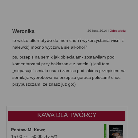
Weronika
20 lipca 2014
|
Odpowiedz
to widze alternatywe do mon cheri i wykorzystania wisni z
nalewki:) mocno wyczuwa sie alkohol?
ps. przepis na sernik jak obiecialam- zostawilam pod
komentarzami przy baklazanie z patelni:) jesli tam
„niepasuje” smialo usun i zamisc pod jakims przepisem na
sernik:)z wyprobowanie przepisu goraca polecam! choc
przypuszczam, ze znasz juz go:)
KAWA DLA TWÓRCY
Postaw Mi Kawę
Zakres
15,00
zł
–
50,00
zł
z VAT