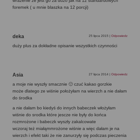
wrażenie że jest go za dużo jak na 12 standardowych
foremek ( u mnie blaszka na 12 porcji)
deka
25 lipca 2015
|
Odpowiedz
duży plus za dokładne opisanie wszystkich czynności
Asia
27 lipca 2014
|
Odpowiedz
a moje nie wyszły smacznie 🙁 czuć kakao gorzkie
może dlatego ze wiśnie położyłam na wierzch a nie dałam
do środka
a nie dałam bo kiedyś do innych babeczek włożyłam
wiśnie do srodka które jescze nie były do końca
rozmrożone i babeczk wyszły zakalcowate
wczoraj też miałąmmrożone wiśnie a więc dałam je na
wierzch i efekt taki że nie zanurzyły się podczas pieczenia