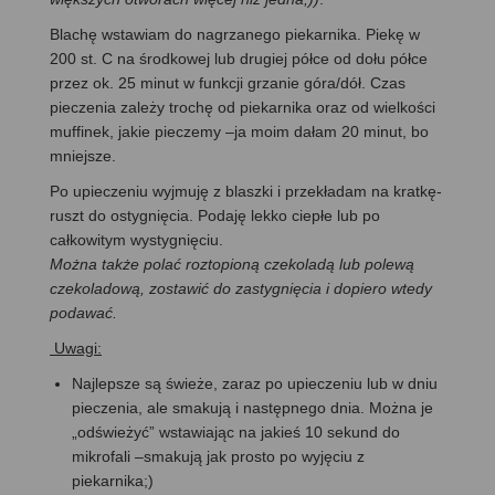
Blachę wstawiam do nagrzanego piekarnika. Piekę w
200 st. C na środkowej lub drugiej półce od dołu półce
przez ok. 25 minut w funkcji grzanie góra/dół. Czas
pieczenia zależy trochę od piekarnika oraz od wielkości
muffinek, jakie pieczemy –ja moim dałam 20 minut, bo
mniejsze.
Po upieczeniu wyjmuję z blaszki i przekładam na kratkę-
ruszt do ostygnięcia. Podaję lekko ciepłe lub po
całkowitym wystygnięciu.
Można także polać roztopioną czekoladą lub polewą
czekoladową, zostawić do zastygnięcia i dopiero wtedy
podawać.
Uwagi:
Najlepsze są świeże, zaraz po upieczeniu lub w dniu
pieczenia, ale smakują i następnego dnia. Można je
„odświeżyć” wstawiając na jakieś 10 sekund do
mikrofali –smakują jak prosto po wyjęciu z
piekarnika;)