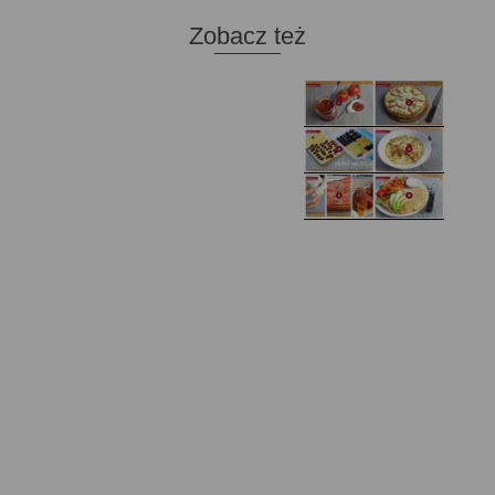
Zobacz też
Domowy ketchup (bez
Tarta francuska z
cukru)
cebulą i pomidorem
Zupa kurkowa z
Domowe żelki
selerem i pietruszką
Zapiekany naleśnik z
mięsem i pieczarkami. I
Gołąbki z cukinii
prosta sałatka
Najprostszy klasyczny
chlebek bananowy
Kotlety ruskie
(zawsze się uda!)