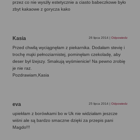
przez co nie wysżły estetycznie a ciasto babeczkowe było
zbyt kakaowe z gorycza kako
Kasia
26 lipca 2014
|
Odpowiedz
Przed chwilą wyciągnęłam z piekarnika. Dodałam stevię i
trochę mąki pełnoziarnistej, pominęłam czekoladę, aby
deser był lżejszy. Smakują wyśmienicie! Na pewno zrobię
je nie raz.
Pozdrawiam,Kasia
eva
25 lipca 2014
|
Odpowiedz
upiekłam z borówkami bo w Uk nie widziałam jeszcze
wiśni ale są bardzo smaczne dzięki za przepis pani
Magdo!!!