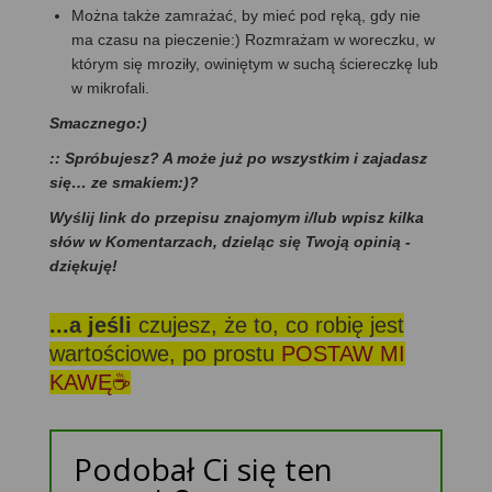
Można także zamrażać, by mieć pod ręką, gdy nie
ma czasu na pieczenie:) Rozmrażam w woreczku, w
którym się mroziły, owiniętym w suchą ściereczkę lub
w mikrofali.
Smacznego:)
:: Spróbujesz? A może już po wszystkim i zajadasz
się… ze smakiem:)?
Wyślij link do przepisu znajomym i/lub wpisz kilka
słów w Komentarzach, dzieląc się Twoją opinią -
dziękuję!
...a jeśli
czujesz, że to, co robię jest
wartościowe, po prostu
POSTAW MI
KAWĘ☕
Podobał Ci się ten