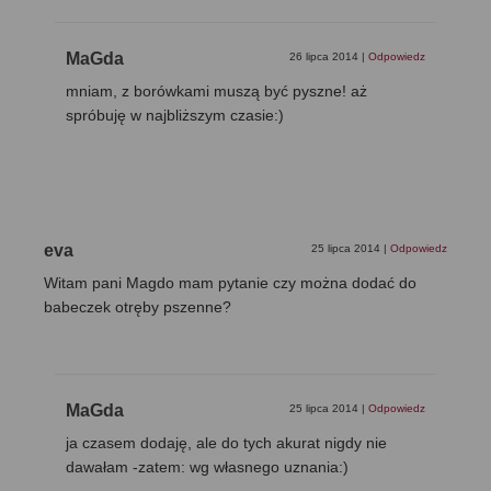
MaGda
26 lipca 2014
|
Odpowiedz
mniam, z borówkami muszą być pyszne! aż
spróbuję w najbliższym czasie:)
eva
25 lipca 2014
|
Odpowiedz
Witam pani Magdo mam pytanie czy można dodać do
babeczek otręby pszenne?
MaGda
25 lipca 2014
|
Odpowiedz
ja czasem dodaję, ale do tych akurat nigdy nie
dawałam -zatem: wg własnego uznania:)