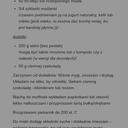
50 ml oleju lub roztopionego masła
3/4 szklanki maślanki
/czasem podmieniam ją na jogurt naturalny, kefir lub
mleko (jeśli mleko, to można dać trochę mniej, bo
jest bardziej płynne;))/
dodatki
:
200 g wiśni (bez pestek)
/mogą być także mrożone lub z kompotu czy z
nalewki (w wersji dla dorosłych)/
50 g ciemnej czekolady
Zaczynam od dodatków. Wiśnie myję, osuszam i dryluję.
Układam na sitku, by odciekły. Siekam ciemną
czekoladę –blenderem lub nożem.
Blachę do muffinek wykładam papilotkami lub otworki
lekko natłuszczam i przyprószam tartą bułką/otrębami.
Rozgrzewam piekarnik do 200 st. C
Do miski dodaję składniki suche i dokładnie mieszam –
najlepiej trzepaczką, bo od razu spulchniam mąkę.