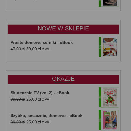
cen:
od
15,00 zł
do
NOWE W SKLEPIE
50,00 zł
Proste domowe serniki - eBook
Pierwotna
Aktualna
47,00
zł
39,00
zł
z VAT
cena
cena
wynosiła:
wynosi:
47,00 zł.
39,00 zł.
OKAZJE
Skutecznie.TV (vol.2) - eBook
Pierwotna
Aktualna
39,99
zł
25,00
zł
z VAT
cena
cena
wynosiła:
wynosi:
Szybko, smacznie, domowo - eBook
39,99 zł.
25,00 zł.
Pierwotna
Aktualna
39,99
zł
25,00
zł
z VAT
cena
cena