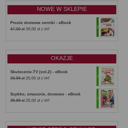
do
NOWE W SKLEPIE
50,00 zł
Proste domowe serniki - eBook
Pierwotna
Aktualna
47,00
zł
39,00
zł
z VAT
cena
cena
wynosiła:
wynosi:
47,00 zł.
39,00 zł.
OKAZJE
Skutecznie.TV (vol.2) - eBook
Pierwotna
Aktualna
39,99
zł
25,00
zł
z VAT
cena
cena
wynosiła:
wynosi:
Szybko, smacznie, domowo - eBook
39,99 zł.
25,00 zł.
Pierwotna
Aktualna
39,99
zł
25,00
zł
z VAT
cena
cena
wynosiła:
wynosi:
39,99 zł.
25,00 zł.