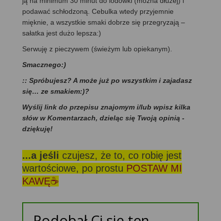
ją na minimum 30 minut do lodówki (można dłużej) i
podawać schłodzoną. Cebulka wtedy przyjemnie
mięknie, a wszystkie smaki dobrze się przegryzają –
sałatka jest dużo lepsza:)
Serwuję z pieczywem (świeżym lub opiekanym).
Smacznego:)
:: Spróbujesz? A może już po wszystkim i zajadasz
się… ze smakiem:)?
Wyślij link do przepisu znajomym i/lub wpisz kilka
słów w Komentarzach, dzieląc się Twoją opinią -
dziękuję!
...a jeśli
czujesz, że to, co robię jest
wartościowe, po prostu
POSTAW MI
KAWĘ☕
Podobał Ci się ten