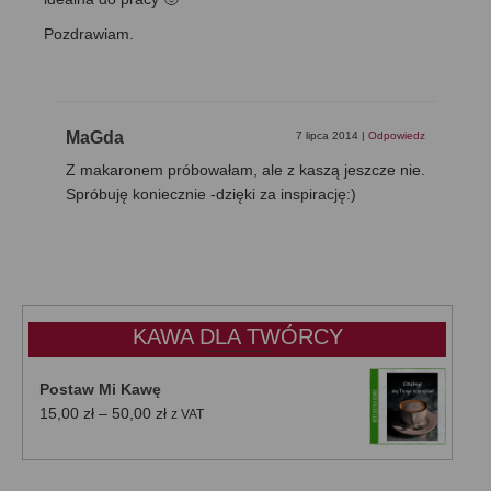
Pozdrawiam.
MaGda
7 lipca 2014
|
Odpowiedz
Z makaronem próbowałam, ale z kaszą jeszcze nie.
Spróbuję koniecznie -dzięki za inspirację:)
KAWA DLA TWÓRCY
Postaw Mi Kawę
Zakres
15,00
zł
–
50,00
zł
z VAT
cen:
od
15,00 zł