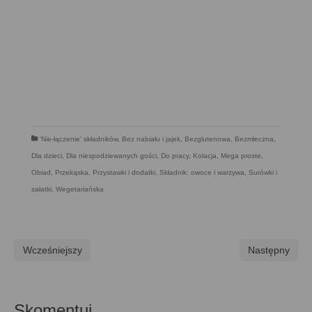
'Nie-łączenie' składników
,
Bez nabiału i jajek
,
Bezglutenowa
,
Bezmleczna
,
Dla dzieci
,
Dla niespodziewanych gości
,
Do pracy
,
Kolacja
,
Mega proste
,
Obiad
,
Przekąska
,
Przystawki i dodatki
,
Składnik: owoce i warzywa
,
Surówki i
sałatki
,
Wegetariańska
Wcześniejszy
Następny
Skomentuj