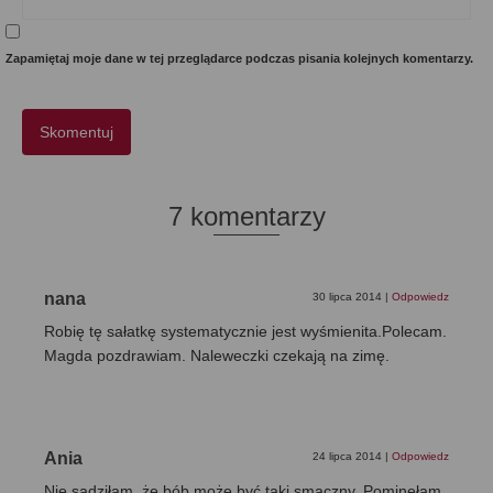
Zapamiętaj moje dane w tej przeglądarce podczas pisania kolejnych komentarzy.
7 komentarzy
nana
30 lipca 2014
|
Odpowiedz
Robię tę sałatkę systematycznie jest wyśmienita.Polecam.
Magda pozdrawiam. Naleweczki czekają na zimę.
Ania
24 lipca 2014
|
Odpowiedz
Nie sądziłam, że bób może być taki smaczny. Pominęłam