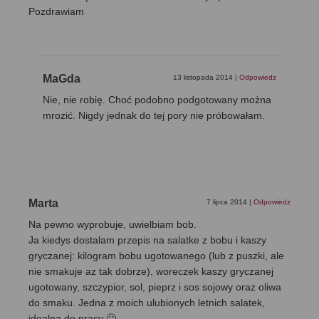
Pozdrawiam
MaGda
13 listopada 2014
|
Odpowiedz
Nie, nie robię. Choć podobno podgotowany można
mrozić. Nigdy jednak do tej pory nie próbowałam.
Marta
7 lipca 2014
|
Odpowiedz
Na pewno wyprobuje, uwielbiam bob.
Ja kiedys dostalam przepis na salatke z bobu i kaszy
gryczanej: kilogram bobu ugotowanego (lub z puszki, ale
nie smakuje az tak dobrze), woreczek kaszy gryczanej
ugotowany, szczypior, sol, pieprz i sos sojowy oraz oliwa
do smaku. Jedna z moich ulubionych letnich salatek,
idealna do pracy 🙂