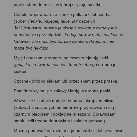
przekładam do miski, w której szykuję sałatkę.
Cebulę kroję w bardzo cienkie półtalarki lub piórka
(super cienkie, najlepiej takie, jak papier;))
Jeśli jest ostra, można ją skropić sokiem z cytryny lub
podsmażyć i przestudzić. Ja daję surową, bo zmięknie w
lodówce, ale musi być bardzo cienko pokrojona i nie
może być jej dużo.
Myję i osuszam oregano, po czym zdejmuję listki
(gałązka za twarda i nie jest tu potrzebna)
i drobno je
siekam.
Czosnek drobno siekam lub przeciskam przez praskę.
Pomidory wyjmuję z zalewy i kroję w drobne paski.
Wszystkie składniki dodaję do bobu, skrapiam oliwą
(zalewą) z suszonych pomidorów, przyprawiam solą i
czarnym pieprzem i dokładnie mieszam. Sprawdzam
smak, jeśli trzeba doprawiam i sałatka gotowa:)
Można podawać od razu, ale ja najbardziej lubię wstawić