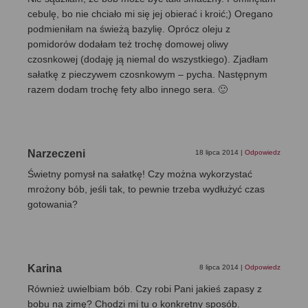
cebulę, bo nie chciało mi się jej obierać i kroić;) Oregano
podmieniłam na świeżą bazylię. Oprócz oleju z
pomidorów dodałam też trochę domowej oliwy
czosnkowej (dodaję ją niemal do wszystkiego). Zjadłam
sałatkę z pieczywem czosnkowym – pycha. Następnym
razem dodam trochę fety albo innego sera. 🙂
Narzeczeni
18 lipca 2014
|
Odpowiedz
Świetny pomysł na sałatkę! Czy można wykorzystać
mrożony bób, jeśli tak, to pewnie trzeba wydłużyć czas
gotowania?
Karina
8 lipca 2014
|
Odpowiedz
Również uwielbiam bób. Czy robi Pani jakieś zapasy z
bobu na zimę? Chodzi mi tu o konkretny sposób.