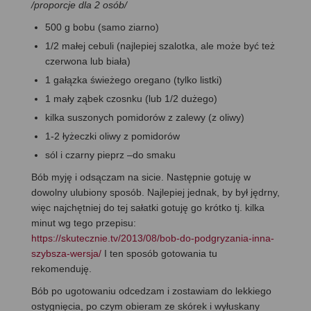
/
proporcje dla 2 osób
/
500 g bobu (samo ziarno)
1/2 małej cebuli (najlepiej szalotka, ale może być też
czerwona lub biała)
1 gałązka świeżego oregano (tylko listki)
1 mały ząbek czosnku (lub 1/2 dużego)
kilka suszonych pomidorów z zalewy (z oliwy)
1-2 łyżeczki oliwy z pomidorów
sól i czarny pieprz –do smaku
Bób myję i odsączam na sicie. Następnie gotuję w
dowolny ulubiony sposób. Najlepiej jednak, by był jędrny,
więc najchętniej do tej sałatki gotuję go krótko tj. kilka
minut wg tego przepisu:
https://skutecznie.tv/2013/08/bob-do-podgryzania-inna-
szybsza-wersja/
I ten sposób gotowania tu
rekomenduję.
Bób po ugotowaniu odcedzam i zostawiam do lekkiego
ostygnięcia, po czym obieram ze skórek i wyłuskany