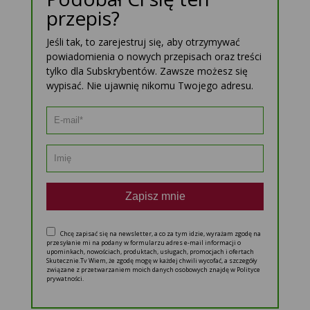
przepis?
Jeśli tak, to zarejestruj się, aby otrzymywać
powiadomienia o nowych przepisach oraz treści
tylko dla Subskrybentów. Zawsze możesz się
wypisać. Nie ujawnię nikomu Twojego adresu.
Zapisz mnie
Chcę zapisać się na newsletter, a co za tym idzie, wyrażam zgodę na
przesyłanie mi na podany w formularzu adres e-mail informacji o
upominkach, nowościach, produktach, usługach, promocjach i ofertach
Skutecznie.Tv Wiem, że zgodę mogę w każdej chwili wycofać, a szczegóły
związane z przetwarzaniem moich danych osobowych znajdę w Polityce
prywatności.