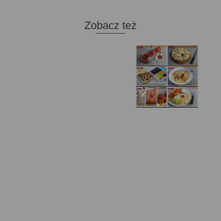
Zobacz też
Domowy ketchup (bez
Tarta francuska z
cukru)
cebulą i pomidorem
Zupa kurkowa z
Domowe żelki
selerem i pietruszką
Zapiekany naleśnik z
mięsem i pieczarkami. I
Gołąbki z cukinii
prosta sałatka
Najprostszy klasyczny
chlebek bananowy
Kotlety ruskie
(zawsze się uda!)