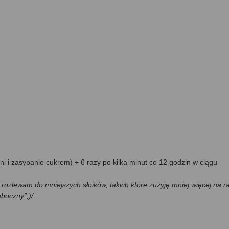
ni i zasypanie cukrem) + 6 razy po kilka minut co 12 godzin w ciągu
ja rozlewam do mniejszych słoików, takich które zużyję mniej więcej na r
uboczny”;)/