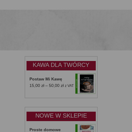
KAWA DLA TWÓRCY
Postaw Mi Kawę
Zakres
15,00
zł
–
50,00
zł
z VAT
cen:
od
15,00 zł
do
NOWE W SKLEPIE
50,00 zł
Proste domowe