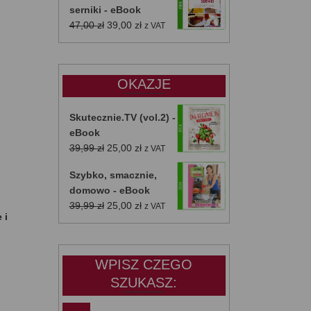
serniki - eBook
Pierwotna
Aktualna
47,00
zł
39,00
zł
z VAT
cena
cena
wynosiła:
wynosi:
47,00 zł.
39,00 zł.
OKAZJE
Skutecznie.TV (vol.2) -
eBook
Pierwotna
Aktualna
39,99
zł
25,00
zł
z VAT
cena
cena
Szybko, smacznie,
wynosiła:
wynosi:
domowo - eBook
39,99 zł.
25,00 zł.
Pierwotna
Aktualna
39,99
zł
25,00
zł
z VAT
 i
cena
cena
wynosiła:
wynosi:
39,99 zł.
25,00 zł.
WPISZ CZEGO
SZUKASZ: