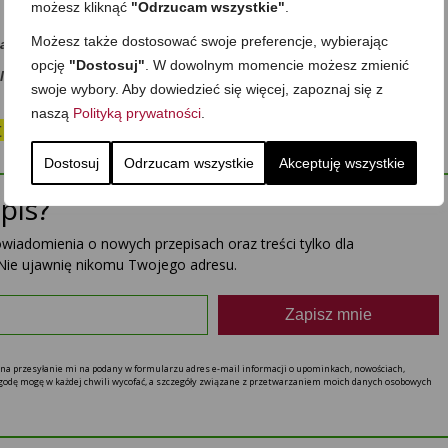
możesz kliknąć
"Odrzucam wszystkie"
.
Możesz także dostosować swoje preferencje, wybierając
dasz się… ze smakiem:)?
opcję
"Dostosuj"
. W dowolnym momencie możesz zmienić
ilka słów w Komentarzach, dzieląc się Twoją opinią -dziękuję!
swoje wybory. Aby dowiedzieć się więcej, zapoznaj się z
naszą
Polityką prywatności
.
st wartościowe, po prostu
POSTAW MI KAWĘ☕
Dostosuj
Odrzucam wszystkie
Akceptuję wszystkie
pis?
powiadomienia o nowych przepisach oraz treści tylko dla
Nie ujawnię nikomu Twojego adresu.
Zapisz mnie
ę na przesyłanie mi na podany w formularzu adres e-mail informacji o upominkach, nowościach,
 zgodę mogę w każdej chwili wycofać, a szczegóły związane z przetwarzaniem moich danych osobowych