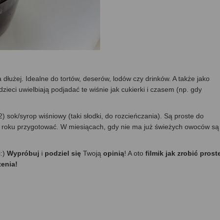
łużej. Idealne do tortów, deserów, lodów czy drinków. A także jako
ci uwielbiają podjadać te wiśnie jak cukierki i czasem (np. gdy
) sok/syrop wiśniowy (taki słodki, do rozcieńczania). Są proste do
co roku przygotować. W miesiącach, gdy nie ma już świeżych owoców są
j:)
Wypróbuj
i
podziel się
Twoją
opinią
! A oto
filmik jak zrobić proste
zenia!