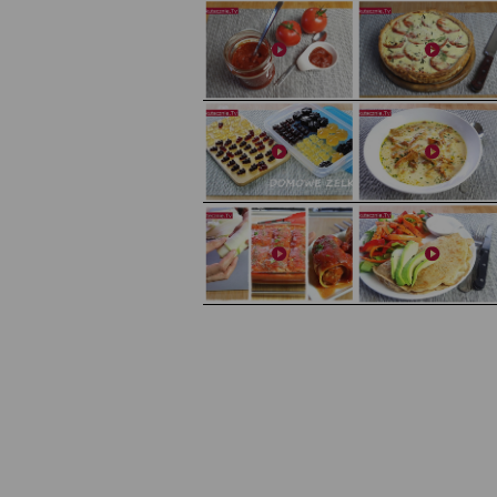
Domowy ketchup (bez cukru)
Tarta francuska z cebulą i pomidorem
Domowe żelki
Zupa kurkowa z selerem i pietruszką
Zapiekany naleśnik z mięsem i pieczarkami. I pro
Gołąbki z cukinii
sałatka