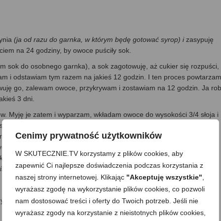
ynia
(ja od razu do garnka, w którym będę gotować syrop) i
zasypuję
iem na 24 godziny, by owoce puściły sok.
m sok do osobnego garnka), a sok zagotowuję, aż cukier się rozpuści,
m i odstawiam tym razem na jakieś 12 godzin. I ten proces powtarza
owuję go, zalewam owoce, przykrywam i zostawiam na 12 godzin. Ja rob
akieś 3 dni.
ów. Myję je zatem i wyparzam, wkładam owoce do wysokości 3/4 słoja i
łoiki odwracam do góry dnem. Zostawiam tak do wystygnięcia, by się
Cenimy prywatność użytkowników
ętką do góry do gara, wypełnionego wodą do wysokości 3/4 słoika,
ygną).
W SKUTECZNIE.TV korzystamy z plików cookies, aby
ków, by po otwarciu zużyć je na raz np. do tortu czy deserów. Dzięki
zapewnić Ci najlepsze doświadczenia podczas korzystania z
iśni w syropie.
naszej strony internetowej. Klikając
"Akceptuję wszystkie"
,
wyrażasz zgodę na wykorzystanie plików cookies, co pozwoli
ytych i wyparzonych butelek lub słoików, szczelnie zakręcam i
nam dostosować treści i oferty do Twoich potrzeb. Jeśli nie
wyrażasz zgody na korzystanie z nieistotnych plików cookies,