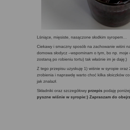
Lśniące, mięsiste, nasączone słodkim syropem…
Ciekawy i smaczny sposób na zachowanie wiśni na d
domowa słodycz –wspominam o tym, bo np. moje dzie
zostaną po robieniu tortu) tak właśnie im je daję;)
Z tego przepisu uzyskuję 1) wiśnie w syropie oraz 2
zrobienia i naprawdę warto choć kilka słoiczków 
jak znalazł.
Składniki oraz szczegółowy
przepis
podaję poniże
pyszne wiśnie w syropie:) Zapraszam do obejr