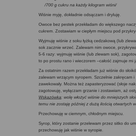
/700 g cukru na każdy kilogram wiśni/
Wiśnie myję, dokładnie odsączam i dryluję.
Owoce bez pestek przekładam do większego nacz
cukrem. Zostawiam w ciepłym miejscu pod przykryc
Wyjmuję wiśnie z soku łyżką cedzakową (lub zlewa
sok zacznie wrzeć. Zalewam nim owoce, przykrywa
5-6 razy: wyjmuję wiśnie (lub zlewam sok), zagot
to po prostu rano i wieczorem –całość zajmuje mi j
Za ostatnim razem przekładam już wiśnie do słoik
zalewam wrzącym syropem. Szczelnie zakręcam i s
zawekowały. Można też zapasteryzować (słoje nakr
zagotowuję, wyłączam grzanie i zostawiam, aż ost
Wskazówka
: wolę włożyć wiśnie do mniejszych słoi
temu nie zostaję później z dużą ilością otwartych w
Przechowuję w ciemnym, chłodnym miejscu.
Syrop, który zostanie przelewam przez sitko do um
przechowuję jak wiśnie w syropie.