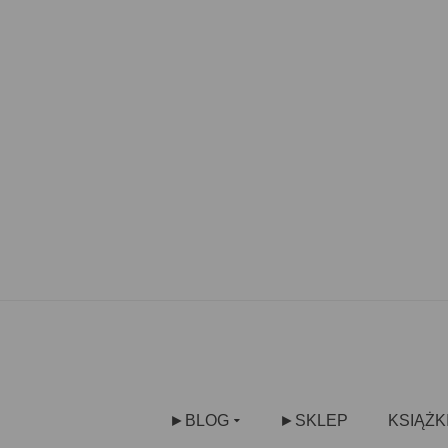
►BLOG
►SKLEP
KSIĄŻK