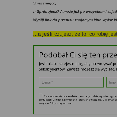
Smacznego:)
:: Spróbujesz? A może już po wszystkim i zaja
Wyślij link do przepisu znajomym i/lub wpisz k
...a jeśli
czujesz, że to, co robię je
Podobał Ci się ten prze
Jeśli tak, to zarejestruj się, aby otrzymywać 
Subskrybentów. Zawsze możesz się wypisać. 
Chcę zapisać się na newsletter, a co za tym idzie, wyrażam zgod
produktach, usługach, promocjach i ofertach Skutecznie.Tv Wiem, że
znajdę w Polityce prywatności.