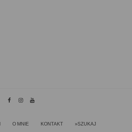
I
O MNIE
KONTAKT
»SZUKAJ