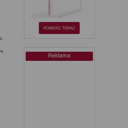
POBIERZ TERAZ
 a
m
ię
Reklama