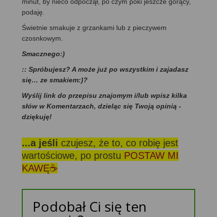
minut, by nieco odpoczął, po czym póki jeszcze gorący,
podaję.
Świetnie smakuje z grzankami lub z pieczywem
czosnkowym.
Smacznego:)
:: Spróbujesz? A może już po wszystkim i zajadasz
się… ze smakiem:)?
Wyślij link do przepisu znajomym i/lub wpisz kilka
słów w Komentarzach, dzieląc się Twoją opinią -
dziękuję!
...a jeśli
czujesz, że to, co robię jest
wartościowe, po prostu
POSTAW MI
KAWĘ☕
Podobał Ci się ten