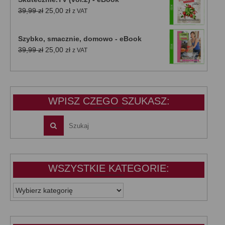
Pierwotna
Aktualna
39,99
zł
25,00
zł
z VAT
cena
cena
wynosiła:
wynosi:
Szybko, smacznie, domowo - eBook
39,99 zł.
25,00 zł.
Pierwotna
Aktualna
39,99
zł
25,00
zł
z VAT
cena
cena
wynosiła:
wynosi:
39,99 zł.
25,00 zł.
WPISZ CZEGO SZUKASZ:
WSZYSTKIE KATEGORIE:
WSZYSTKIE
KATEGORIE: