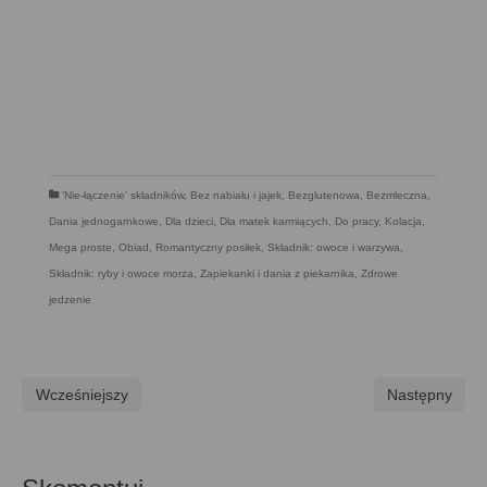
'Nie-łączenie' składników
,
Bez nabiału i jajek
,
Bezglutenowa
,
Bezmleczna
,
Dania jednogarnkowe
,
Dla dzieci
,
Dla matek karmiących
,
Do pracy
,
Kolacja
,
Mega proste
,
Obiad
,
Romantyczny posiłek
,
Składnik: owoce i warzywa
,
Składnik: ryby i owoce morza
,
Zapiekanki i dania z piekarnika
,
Zdrowe
jedzenie
Wcześniejszy
Następny