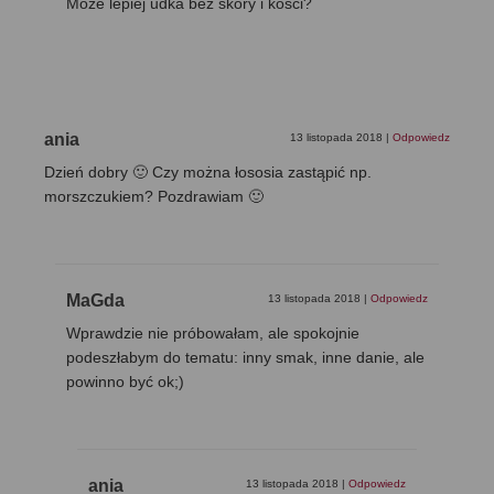
Może lepiej udka bez skóry i kości?
ania
13 listopada 2018
|
Odpowiedz
Dzień dobry 🙂 Czy można łososia zastąpić np.
morszczukiem? Pozdrawiam 🙂
MaGda
13 listopada 2018
|
Odpowiedz
Wprawdzie nie próbowałam, ale spokojnie
podeszłabym do tematu: inny smak, inne danie, ale
powinno być ok;)
ania
13 listopada 2018
|
Odpowiedz