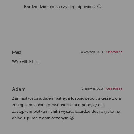
Bardzo dziękuję za szybką odpowiedź 🙂
Ewa
14 września 2016
|
Odpowiedz
WYŚMIENITE!
Adam
2 czerwca 2016
|
Odpowiedz
Zamiast łososia dałem pstrąga łososiowego , świeże zioła
zastąpiłem ziołami prowansalskimi a paprykę chili
zastąpiłem płatkami chili i wyszła baardzo dobra rybka na
obiad z puree ziemniaczanym 🙂