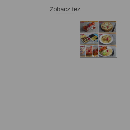
Zobacz też
Domowy ketchup (bez
Tarta francuska z
cukru)
cebulą i pomidorem
Zupa kurkowa z
Domowe żelki
selerem i pietruszką
Zapiekany naleśnik z
mięsem i pieczarkami. I
Gołąbki z cukinii
prosta sałatka
Najprostszy klasyczny
chlebek bananowy
Kotlety ruskie
(zawsze się uda!)