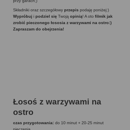
przy garach;)
Składniki oraz szczegółowy
przepis
podaję poniżej:)
Wypróbuj
i
podziel się
Twoją
opinią
! A oto
filmik jak
zrobić pieczonego łososia z warzywami na ostro:)
Zapraszam do obejrzenia!
Łosoś z warzywami na
ostro
czas przygotowania:
do 10 minut + 20-25 minut
pieczenia