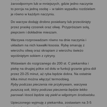
żaroodpornym lub w mniejszych, gdzie jedno naczynie
to porcja na jedną osobę – w takim wypadku rozdzielam
je równo w każdym naczyniu.
Do warzyw dodaję drobno posiekany lub przeciśnięty
przez praskę czosnek oraz oliwę. Przyprószam solą,
pieprzem i dokładnie mieszam.
Warzywa rozprowadzam równo na dnie naczynia i
układam na nich kawałki łososia. Rybę smaruję z
wierzchu oliwą oraz skrapiam z wierzchu świeżo
wyciśniętym sokiem z cytryny.
Wstawiam do rozgrzanego do 200 st. C piekarnika i
piekę na drugiej półce od dołu w funkcji grzanie góra-dół
przez 20-25 minut, aż ryba będzie dobra. Na ostatnie
kilka minut można włączyć termoobieg.
Ryby podczas pieczenia nie przykrywam, warzywa
puszczą sok, który podczas pieczenia będzie lekko
parował i łosoś będzie się piekł w wilgotnym środowisku.
Upieczonego wyjmuję z piekarnika, zostawiam na 3-5