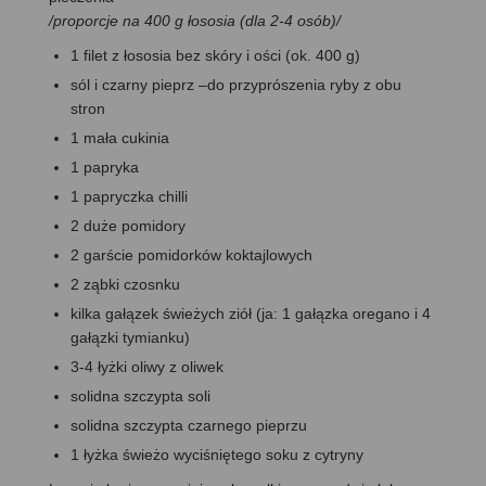
/proporcje na 400 g łososia (dla 2-4 osób)/
1 filet z łososia bez skóry i ości (ok. 400 g)
sól i czarny pieprz –do przyprószenia ryby z obu
stron
1 mała cukinia
1 papryka
1 papryczka chilli
2 duże pomidory
2 garście pomidorków koktajlowych
2 ząbki czosnku
kilka gałązek świeżych ziół (ja: 1 gałązka oregano i 4
gałązki tymianku)
3-4 łyżki oliwy z oliwek
solidna szczypta soli
solidna szczypta czarnego pieprzu
1 łyżka świeżo wyciśniętego soku z cytryny