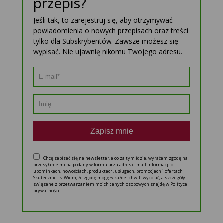
przepis?
Jeśli tak, to zarejestruj się, aby otrzymywać
powiadomienia o nowych przepisach oraz treści
tylko dla Subskrybentów. Zawsze możesz się
wypisać. Nie ujawnię nikomu Twojego adresu.
Zapisz mnie
Chcę zapisać się na newsletter, a co za tym idzie, wyrażam zgodę na
przesyłanie mi na podany w formularzu adres e-mail informacji o
upominkach, nowościach, produktach, usługach, promocjach i ofertach
Skutecznie.Tv Wiem, że zgodę mogę w każdej chwili wycofać, a szczegóły
związane z przetwarzaniem moich danych osobowych znajdę w Polityce
prywatności.