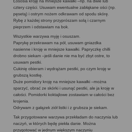
Łososia kroję na mniejsze kawałki –np. na dwie lub
cztery części. Usuwam ewentualne zabłąkane ości (np.
pęsetą) i ostrym nożem odkrawam od spodu skórę.
Rybę z każdej strony przyprószam solą i czarnym
pieprzem i odstawiam na bok.
Wszystkie warzywa myję i osuszam.
Paprykę przekrawam na pół, usuwam gniazdka
nasienne i kroję w mniejsze kawałki. Papryczkę chilli
drobno siekam –jeśli danie nie ma być zbyt ostre, to
usuwam pestki.
Cukinię obieram i wydrążam pestki, po czym kroję w
grubszą kostkę.
Duże pomidory kroję na mniejsze kawałki –można
sparzyć, obrać ze skórki i usunąć pestki, ale ja kroję w
całości. Pomidorki koktajlowe zostawiam w całości bez
krojenia.
Odrywam z gałązek ziół listki i z grubsza je siekam.
Tak przygotowane warzywa przekładam do naczynia lub
naczyń, w których będę piekła danie. Można
przygotować w jednym większym naczyniu