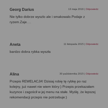
Georg Darius
13 maja 2016
|
Odpowiedz
Nie tylko dobrze wyszlo ale i smakowalo.Podaje z
ryzem.Zaje….
Aneta
11 listopada 2015
|
Odpowiedz
bardzo dobra rybka wyszła
Alina
30 października 2015
|
Odpowiedz
Przepis REWELACJA! Dzisiaj robię tę rybkę po raz
kolejny, już nawet nie wiem który:) Przepis przekazałam
kuzynce i zagościł w jej menu na stałe. Myślę, że lepszej
rekomendacji przepis nie potrzebuje:)