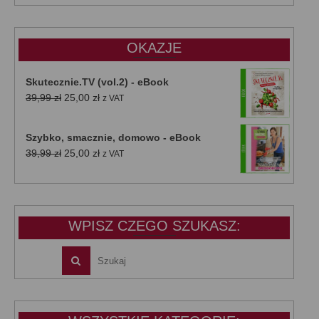
wynosiła:
wynosi:
47,00 zł.
39,00 zł.
OKAZJE
Skutecznie.TV (vol.2) - eBook
Pierwotna
Aktualna
39,99
zł
25,00
zł
z VAT
cena
cena
wynosiła:
wynosi:
Szybko, smacznie, domowo - eBook
39,99 zł.
25,00 zł.
Pierwotna
Aktualna
39,99
zł
25,00
zł
z VAT
cena
cena
wynosiła:
wynosi:
39,99 zł.
25,00 zł.
WPISZ CZEGO SZUKASZ: