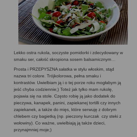
Lekko ostra rukola, soczyste pomidorki i zdecydowany w
smaku ser, całość skropiona sosem balsamicznym…
Prosta i PRZEPYSZNA sałatka w stylu włoskim, stąd
nazwa tri colore. Trójkolorowa, pełna smaku i
kontrastów. Uwielbiam ją i o tej porze roku mogłabym ją
jeść chyba codziennie;) Toteż jak tylko mam rukolę,
pojawia się na stole. Często robię ją jako dodatek do
pieczywa, kanapek, panini, zapiekanej tortilli czy innych
zapiekanek, a także do mięs, które serwuję z dobrym
chlebem czy bagietką (np. pieczony kurczak czy steki z
wołowiny). Co ważne, uwielbiają ją także dzieci,
przynajmniej moje;)