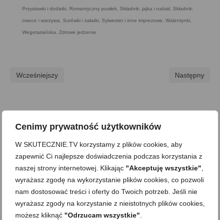
Przystawki i dodatki
,
Romantyczny posiłek
,
Składnik: jajka i nabiał
,
Składnik:
owoce i warzywa
,
Surówki i sałatki
,
Sylwester i inne imprezowe
,
Walentynki
,
Wegetariańska
,
Zdrowe jedzenie
Wcześniejszy
Następny
Skomentuj
Cenimy prywatność użytkowników
Komentarz
W SKUTECZNIE.TV korzystamy z plików cookies, aby
zapewnić Ci najlepsze doświadczenia podczas korzystania z
naszej strony internetowej. Klikając
"Akceptuję wszystkie"
,
wyrażasz zgodę na wykorzystanie plików cookies, co pozwoli
nam dostosować treści i oferty do Twoich potrzeb. Jeśli nie
wyrażasz zgody na korzystanie z nieistotnych plików cookies,
możesz kliknąć
"Odrzucam wszystkie"
.