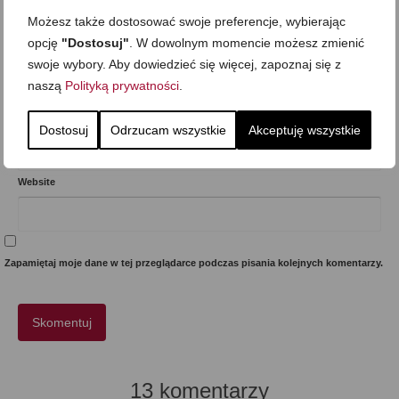
Możesz także dostosować swoje preferencje, wybierając
opcję
"Dostosuj"
. W dowolnym momencie możesz zmienić
Imię
*
swoje wybory. Aby dowiedzieć się więcej, zapoznaj się z
naszą
Polityką prywatności
.
E-mail (nie będzie opublikowany)
*
Dostosuj
Odrzucam wszystkie
Akceptuję wszystkie
Website
Zapamiętaj moje dane w tej przeglądarce podczas pisania kolejnych komentarzy.
13 komentarzy