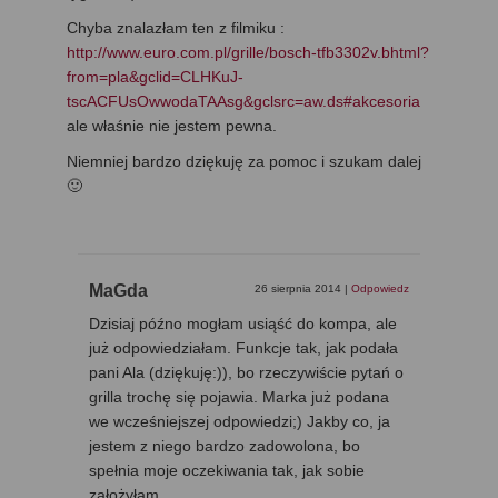
Chyba znalazłam ten z filmiku :
http://www.euro.com.pl/grille/bosch-tfb3302v.bhtml?
from=pla&gclid=CLHKuJ-
tscACFUsOwwodaTAAsg&gclsrc=aw.ds#akcesoria
ale właśnie nie jestem pewna.
Niemniej bardzo dziękuję za pomoc i szukam dalej
🙂
MaGda
26 sierpnia 2014
|
Odpowiedz
Dzisiaj późno mogłam usiąść do kompa, ale
już odpowiedziałam. Funkcje tak, jak podała
pani Ala (dziękuję:)), bo rzeczywiście pytań o
grilla trochę się pojawia. Marka już podana
we wcześniejszej odpowiedzi;) Jakby co, ja
jestem z niego bardzo zadowolona, bo
spełnia moje oczekiwania tak, jak sobie
założyłam.