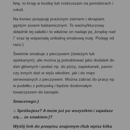
fetę, to kroję w kostkę lub rozkruszam na pomidorach i
rukoli.
Na koniec posypuję prażonym ziarnem i skrapiam
gęstym sosem balsamicznym. To ważny/kluczowy
składnik tej sałatki i to właśnie on nadaje jej „kropkę nad
i” oraz tę wspaniałą unikalną smakową nutę. Podaję od
razu:)
Świetnie smakuje z pieczywem (świeżym lub
opiekanym), ale można ją potraktować jako dodatek do
dań głównych i podać np. do pizzy, zapiekanek, panini
czy innych dań w stylu włoskim, jak i do mięs
serwowanych z pieczywem. Można zabrać do pracy np.
w pudełku z pokrywką i będzie doskonałym
towarzyszem do kanapki.
Smacznego:)
:: Spróbujesz? A może już po wszystkim i zajadasz
się… ze smakiem:)?
Wyślij link do przepisu znajomym i/lub wpisz kilka