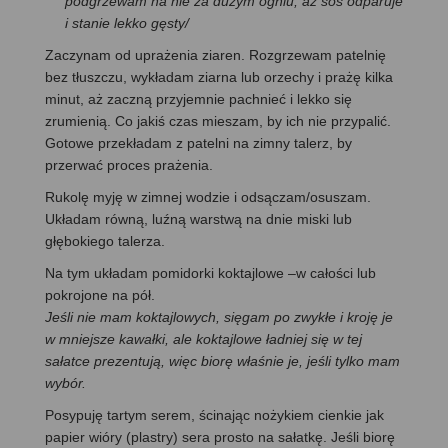
podgrzewam na nie za dużym ogniu, aż sos odparuje
i stanie lekko gęsty/
Zaczynam od uprażenia ziaren. Rozgrzewam patelnię
bez tłuszczu, wykładam ziarna lub orzechy i prażę kilka
minut, aż zaczną przyjemnie pachnieć i lekko się
zrumienią. Co jakiś czas mieszam, by ich nie przypalić.
Gotowe przekładam z patelni na zimny talerz, by
przerwać proces prażenia.
Rukolę myję w zimnej wodzie i odsączam/osuszam.
Układam równą, luźną warstwą na dnie miski lub
głębokiego talerza.
Na tym układam pomidorki koktajlowe –w całości lub
pokrojone na pół.
Jeśli nie mam koktajlowych, sięgam po zwykłe i kroję je
w mniejsze kawałki, ale koktajlowe ładniej się w tej
sałatce prezentują, więc biorę właśnie je, jeśli tylko mam
wybór.
Posypuję tartym serem, ścinając nożykiem cienkie jak
papier wióry (plastry) sera prosto na sałatkę. Jeśli biorę