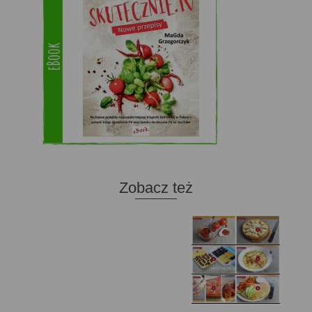
Zobacz też
Domowy ketchup (bez
Tarta francuska z
cukru)
cebulą i pomidorem
Zupa kurkowa z
Domowe żelki
selerem i pietruszką
Zapiekany naleśnik z
mięsem i pieczarkami. I
Gołąbki z cukinii