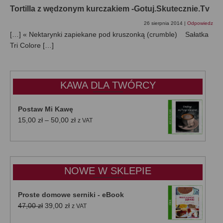
Tortilla z wędzonym kurczakiem -Gotuj.Skutecznie.Tv
26 sierpnia 2014
|
Odpowiedz
[…] « Nektarynki zapiekane pod kruszonką (crumble) Sałatka
Tri Colore […]
KAWA DLA TWÓRCY
Postaw Mi Kawę
Zakres
15,00
zł
–
50,00
zł
z VAT
cen:
od
15,00 zł
do
NOWE W SKLEPIE
50,00 zł
Proste domowe serniki - eBook
Pierwotna
Aktualna
47,00
zł
39,00
zł
z VAT
cena
cena