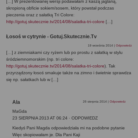
[…] W prezentowanej wersji podawałam z kaszą jaglaną,
skropioną obficie sokiem/sosem, który powstał podczas
pieczenia oraz z sałatką Tri Colore:
http://gotuj.skutecznie.tv/2014/08/salatka-tri-colore
[…]
Łosoś w cytrynie - Gotuj.Skutecznie.Tv
19 września 2014
|
Odpowiedz
[…] z ziemniakami czy ryżem lub po prostu z sałatką w stylu
śródziemnomorskim (np. tri colore:
http://gotuj.skutecznie.tv/2014/08/salatka-tri-colore
). Tak
przyrządzony łosoś smakuje także na zimno i świetnie sprawdza
się np. sałatkach lub w […]
Ala
26 sierpnia 2014
|
Odpowiedz
MaGda
23 SIERPNIA 2013 AT 06:24 · ODPOWIEDZ
Kiedyś Pani Magda odpowiedziała mi na podobne pytanie
Więc skopiowałam je. Dla Pani Kaji