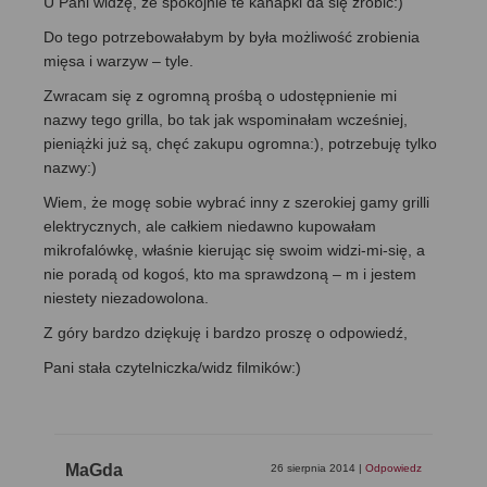
U Pani widzę, że spokojnie te kanapki da się zrobić:)
Do tego potrzebowałabym by była możliwość zrobienia
mięsa i warzyw – tyle.
Zwracam się z ogromną prośbą o udostępnienie mi
nazwy tego grilla, bo tak jak wspominałam wcześniej,
pieniążki już są, chęć zakupu ogromna:), potrzebuję tylko
nazwy:)
Wiem, że mogę sobie wybrać inny z szerokiej gamy grilli
elektrycznych, ale całkiem niedawno kupowałam
mikrofalówkę, właśnie kierując się swoim widzi-mi-się, a
nie poradą od kogoś, kto ma sprawdzoną – m i jestem
niestety niezadowolona.
Z góry bardzo dziękuję i bardzo proszę o odpowiedź,
Pani stała czytelniczka/widz filmików:)
MaGda
26 sierpnia 2014
|
Odpowiedz