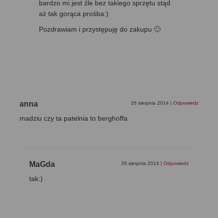
bardzo mi jest źle bez takiego sprzętu stąd
aż tak gorąca prośba:)
Pozdrawiam i przystępuję do zakupu 🙂
anna
26 sierpnia 2014
|
Odpowiedz
madziu czy ta patelnia to berghoffa
MaGda
26 sierpnia 2014
|
Odpowiedz
tak:)