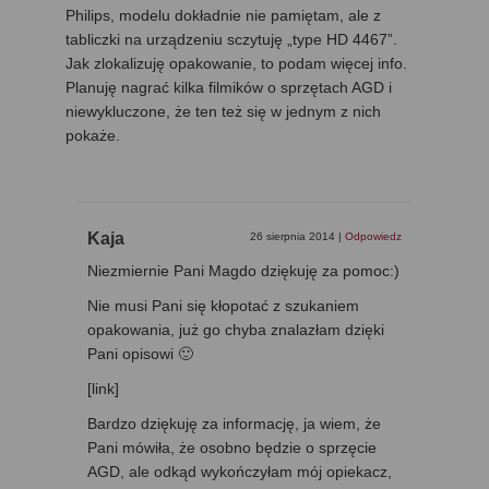
Philips, modelu dokładnie nie pamiętam, ale z
tabliczki na urządzeniu sczytuję „type HD 4467”.
Jak zlokalizuję opakowanie, to podam więcej info.
Planuję nagrać kilka filmików o sprzętach AGD i
niewykluczone, że ten też się w jednym z nich
pokaże.
Kaja
26 sierpnia 2014
|
Odpowiedz
Niezmiernie Pani Magdo dziękuję za pomoc:)
Nie musi Pani się kłopotać z szukaniem
opakowania, już go chyba znalazłam dzięki
Pani opisowi 🙂
[link]
Bardzo dziękuję za informację, ja wiem, że
Pani mówiła, że osobno będzie o sprzęcie
AGD, ale odkąd wykończyłam mój opiekacz,