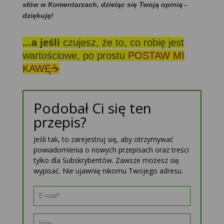
słów w Komentarzach, dzieląc się Twoją opinią -
dziękuję!
...a jeśli
czujesz, że to, co robię jest
wartościowe, po prostu
POSTAW MI
KAWĘ☕
Podobał Ci się ten
przepis?
Jeśli tak, to zarejestruj się, aby otrzymywać
powiadomienia o nowych przepisach oraz treści
tylko dla Subskrybentów. Zawsze możesz się
wypisać. Nie ujawnię nikomu Twojego adresu.