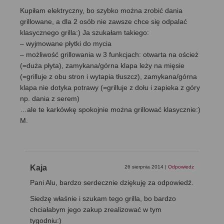
Kupiłam elektryczny, bo szybko można zrobić dania
grillowane, a dla 2 osób nie zawsze chce się odpalać
klasycznego grilla:) Ja szukałam takiego:
– wyjmowane płytki do mycia
– możliwość grillowania w 3 funkcjach: otwarta na oścież
(=duża płyta), zamykana/górna klapa leży na mięsie
(=grilluje z obu stron i wytapia tłuszcz), zamykana/górna
klapa nie dotyka potrawy (=grilluje z dołu i zapieka z góry
np. dania z serem)
…ale te karkówkę spokojnie można grillować klasycznie:)
M.
Kaja
26 sierpnia 2014
|
Odpowiedz
Pani Alu, bardzo serdecznie dziękuję za odpowiedź.
Siedzę właśnie i szukam tego grilla, bo bardzo
chciałabym jego zakup zrealizować w tym
tygodniu:)