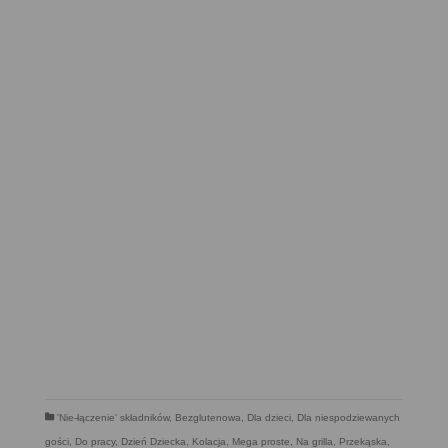
'Nie-łączenie' składników
,
Bezglutenowa
,
Dla dzieci
,
Dla niespodziewanych
gości
,
Do pracy
,
Dzień Dziecka
,
Kolacja
,
Mega proste
,
Na grilla
,
Przekąska
,