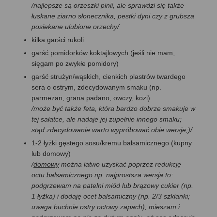
/najlepsze są orzeszki pinii, ale sprawdzi się także
łuskane ziarno słonecznika, pestki dyni czy z grubsza
posiekane ulubione orzechy/
kilka garści rukoli
garść pomidorków koktajlowych (jeśli nie mam,
sięgam po zwykłe pomidory)
garść strużyn/wąskich, cienkich plastrów twardego
sera o ostrym, zdecydowanym smaku (np.
parmezan, grana padano, owczy, kozi)
/może być także feta, która bardzo dobrze smakuje w
tej sałatce, ale nadaje jej zupełnie innego smaku;
stąd zdecydowanie warto wypróbować obie wersje;)/
1-2 łyżki gęstego sosu/kremu balsamicznego (kupny
lub domowy)
/
domowy
można łatwo uzyskać poprzez redukcję
octu balsamicznego np.
najprostsza wersja
to:
podgrzewam na patelni miód lub brązowy cukier (np.
1 łyżka) i dodaję ocet balsamiczny (np. 2/3 szklanki;
uwaga buchnie ostry octowy zapach), mieszam i