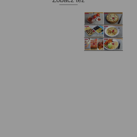
Domowy ketchup (bez
Tarta francuska z
cukru)
cebulą i pomidorem
Zupa kurkowa z
Domowe żelki
selerem i pietruszką
Zapiekany naleśnik z
mięsem i pieczarkami. I
Gołąbki z cukinii
prosta sałatka
Najprostszy klasyczny
chlebek bananowy
Kotlety ruskie
(zawsze się uda!)