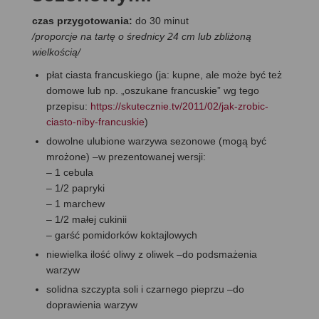
czas przygotowania:
do 30 minut
/proporcje na tartę o średnicy 24 cm lub zbliżoną
wielkością/
płat ciasta francuskiego (ja: kupne, ale może być też
domowe lub np. „oszukane francuskie” wg tego
przepisu:
https://skutecznie.tv/2011/02/jak-zrobic-
ciasto-niby-francuskie
)
dowolne ulubione warzywa sezonowe (mogą być
mrożone) –w prezentowanej wersji:
– 1 cebula
– 1/2 papryki
– 1 marchew
– 1/2 małej cukinii
– garść pomidorków koktajlowych
niewielka ilość oliwy z oliwek –do podsmażenia
warzyw
solidna szczypta soli i czarnego pieprzu –do
doprawienia warzyw