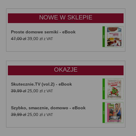
15,00 zł
do
NOWE W SKLEPIE
50,00 zł
Proste domowe serniki - eBook
Pierwotna
Aktualna
47,00
zł
39,00
zł
z VAT
cena
cena
wynosiła:
wynosi:
47,00 zł.
39,00 zł.
OKAZJE
Skutecznie.TV (vol.2) - eBook
Pierwotna
Aktualna
39,99
zł
25,00
zł
z VAT
cena
cena
wynosiła:
wynosi:
Szybko, smacznie, domowo - eBook
39,99 zł.
25,00 zł.
Pierwotna
Aktualna
39,99
zł
25,00
zł
z VAT
cena
cena
wynosiła:
wynosi:
39,99 zł.
25,00 zł.