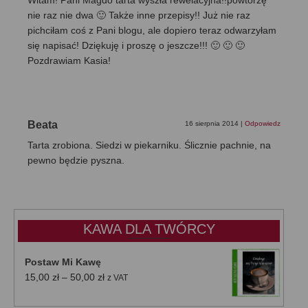
Witam! Pani Magdo tarta wyszła rewelacyjna!!powtórzę
nie raz nie dwa 🙂 Także inne przepisy!! Już nie raz
pichciłam coś z Pani blogu, ale dopiero teraz odwarzyłam
się napisać! Dziękuję i proszę o jeszcze!!! 🙂 🙂 🙂
Pozdrawiam Kasia!
Beata
16 sierpnia 2014
|
Odpowiedz
Tarta zrobiona. Siedzi w piekarniku. Ślicznie pachnie, na
pewno będzie pyszna.
KAWA DLA TWÓRCY
Postaw Mi Kawę
Zakres
15,00
zł
–
50,00
zł
z VAT
cen:
od