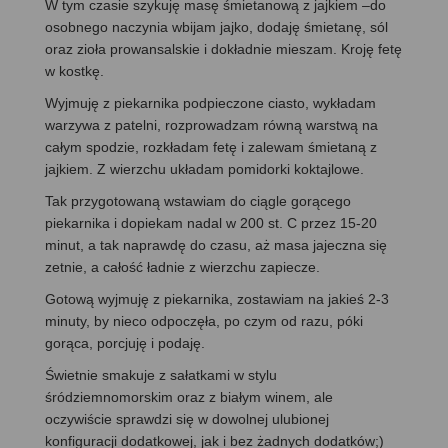
W tym czasie szykuję masę śmietanową z jajkiem –do
osobnego naczynia wbijam jajko, dodaję śmietanę, sól
oraz zioła prowansalskie i dokładnie mieszam. Kroję fetę
w kostkę.
Wyjmuję z piekarnika podpieczone ciasto, wykładam
warzywa z patelni, rozprowadzam równą warstwą na
całym spodzie, rozkładam fetę i zalewam śmietaną z
jajkiem. Z wierzchu układam pomidorki koktajlowe.
Tak przygotowaną wstawiam do ciągle gorącego
piekarnika i dopiekam nadal w 200 st. C przez 15-20
minut, a tak naprawdę do czasu, aż masa jajeczna się
zetnie, a całość ładnie z wierzchu zapiecze.
Gotową wyjmuję z piekarnika, zostawiam na jakieś 2-3
minuty, by nieco odpoczęła, po czym od razu, póki
gorąca, porcjuję i podaję.
Świetnie smakuje z sałatkami w stylu
śródziemnomorskim oraz z białym winem, ale
oczywiście sprawdzi się w dowolnej ulubionej
konfiguracji dodatkowej, jak i bez żadnych dodatków;)