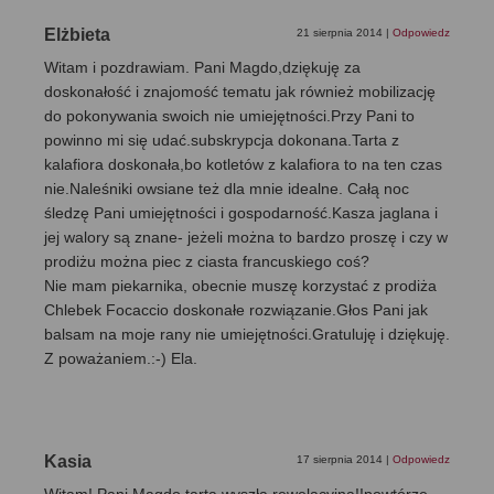
Elżbieta
21 sierpnia 2014
|
Odpowiedz
Witam i pozdrawiam. Pani Magdo,dziękuję za
doskonałość i znajomość tematu jak również mobilizację
do pokonywania swoich nie umiejętności.Przy Pani to
powinno mi się udać.subskrypcja dokonana.Tarta z
kalafiora doskonała,bo kotletów z kalafiora to na ten czas
nie.Naleśniki owsiane też dla mnie idealne. Całą noc
śledzę Pani umiejętności i gospodarność.Kasza jaglana i
jej walory są znane- jeżeli można to bardzo proszę i czy w
prodiżu można piec z ciasta francuskiego coś?
Nie mam piekarnika, obecnie muszę korzystać z prodiża
Chlebek Focaccio doskonałe rozwiązanie.Głos Pani jak
balsam na moje rany nie umiejętności.Gratuluję i dziękuję.
Z poważaniem.:-) Ela.
Kasia
17 sierpnia 2014
|
Odpowiedz