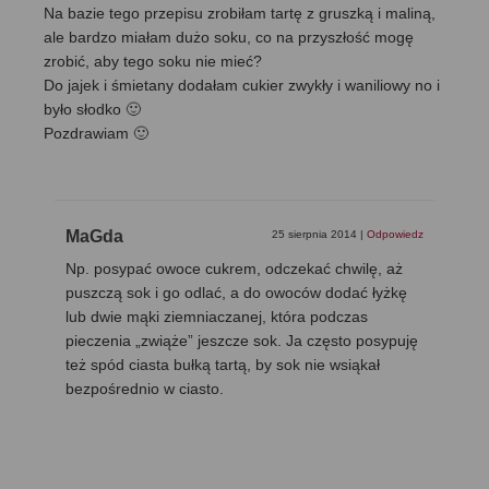
Na bazie tego przepisu zrobiłam tartę z gruszką i maliną,
ale bardzo miałam dużo soku, co na przyszłość mogę
zrobić, aby tego soku nie mieć?
Do jajek i śmietany dodałam cukier zwykły i waniliowy no i
było słodko 🙂
Pozdrawiam 🙂
MaGda
25 sierpnia 2014
|
Odpowiedz
Np. posypać owoce cukrem, odczekać chwilę, aż
puszczą sok i go odlać, a do owoców dodać łyżkę
lub dwie mąki ziemniaczanej, która podczas
pieczenia „zwiąże” jeszcze sok. Ja często posypuję
też spód ciasta bułką tartą, by sok nie wsiąkał
bezpośrednio w ciasto.