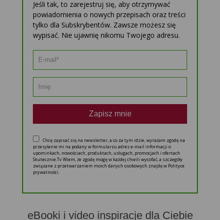
Jeśli tak, to zarejestruj się, aby otrzymywać
powiadomienia o nowych przepisach oraz treści
tylko dla Subskrybentów. Zawsze możesz się
wypisać. Nie ujawnię nikomu Twojego adresu.
Zapisz mnie
Chcę zapisać się na newsletter, a co za tym idzie, wyrażam zgodę na
przesyłanie mi na podany w formularzu adres e-mail informacji o
upominkach, nowościach, produktach, usługach, promocjach i ofertach
Skutecznie.Tv Wiem, że zgodę mogę w każdej chwili wycofać, a szczegóły
związane z przetwarzaniem moich danych osobowych znajdę w Polityce
prywatności.
eBooki i video inspiracje dla Ciebie