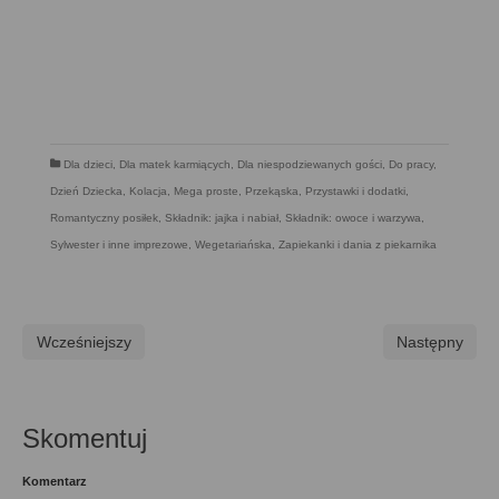
Dla dzieci
,
Dla matek karmiących
,
Dla niespodziewanych gości
,
Do pracy
,
Dzień Dziecka
,
Kolacja
,
Mega proste
,
Przekąska
,
Przystawki i dodatki
,
Romantyczny posiłek
,
Składnik: jajka i nabiał
,
Składnik: owoce i warzywa
,
Sylwester i inne imprezowe
,
Wegetariańska
,
Zapiekanki i dania z piekarnika
Wcześniejszy
Następny
Skomentuj
Komentarz