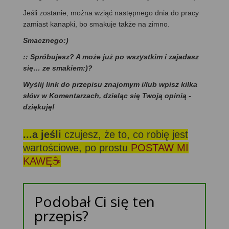
Jeśli zostanie, można wziąć następnego dnia do pracy
zamiast kanapki, bo smakuje także na zimno.
Smacznego:)
:: Spróbujesz? A może już po wszystkim i zajadasz
się… ze smakiem:)?
Wyślij link do przepisu znajomym i/lub wpisz kilka
słów w Komentarzach, dzieląc się Twoją opinią -
dziękuję!
...a jeśli
czujesz, że to, co robię jest
wartościowe, po prostu
POSTAW MI
KAWĘ☕
Podobał Ci się ten
przepis?