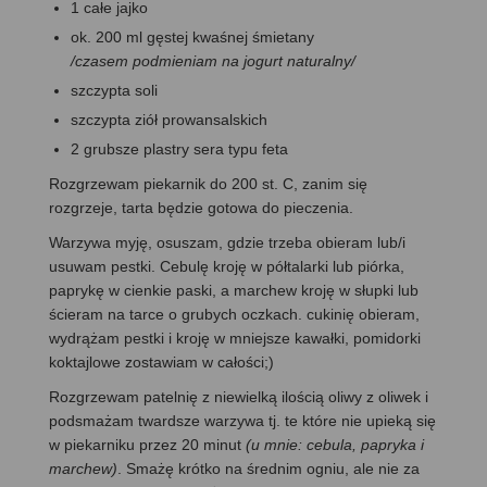
1 całe jajko
ok. 200 ml gęstej kwaśnej śmietany
/czasem podmieniam na jogurt naturalny/
szczypta soli
szczypta ziół prowansalskich
2 grubsze plastry sera typu feta
Rozgrzewam piekarnik do 200 st. C, zanim się
rozgrzeje, tarta będzie gotowa do pieczenia.
Warzywa myję, osuszam, gdzie trzeba obieram lub/i
usuwam pestki. Cebulę kroję w półtalarki lub piórka,
paprykę w cienkie paski, a marchew kroję w słupki lub
ścieram na tarce o grubych oczkach. cukinię obieram,
wydrążam pestki i kroję w mniejsze kawałki, pomidorki
koktajlowe zostawiam w całości;)
Rozgrzewam patelnię z niewielką ilością oliwy z oliwek i
podsmażam twardsze warzywa tj. te które nie upieką się
w piekarniku przez 20 minut
(u mnie: cebula, papryka i
marchew)
. Smażę krótko na średnim ogniu, ale nie za