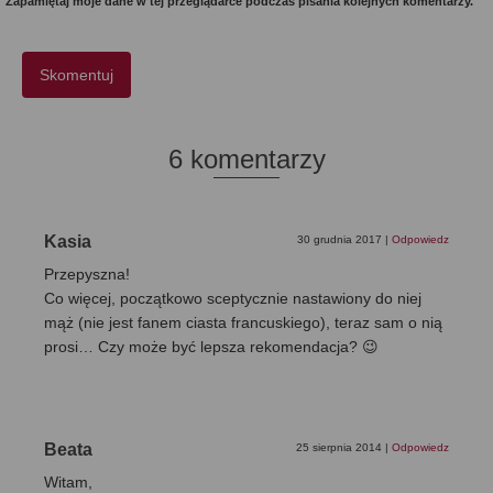
Zapamiętaj moje dane w tej przeglądarce podczas pisania kolejnych komentarzy.
6 komentarzy
Kasia
30 grudnia 2017
|
Odpowiedz
Przepyszna!
Co więcej, początkowo sceptycznie nastawiony do niej
mąż (nie jest fanem ciasta francuskiego), teraz sam o nią
prosi… Czy może być lepsza rekomendacja? 😉
Beata
25 sierpnia 2014
|
Odpowiedz
Witam,