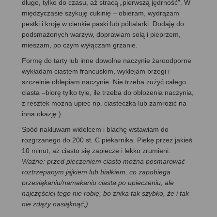
długo, tylko do czasu, aż stracą „pierwszą jędrność”. W
międzyczasie szykuję cukinię – obieram, wydrążam
pestki i kroję w cienkie paski lub półtalarki. Dodaję do
podsmażonych warzyw, doprawiam solą i pieprzem,
mieszam, po czym wyłączam grzanie.
Formę do tarty lub inne dowolne naczynie żaroodporne
wykładam ciastem francuskim, wyklejam brzegi i
szczelnie oblepiam naczynie. Nie trzeba zużyć całego
ciasta –biorę tylko tyle, ile trzeba do obłożenia naczynia,
z resztek można upiec np. ciasteczka lub zamrozić na
inna okazję:)
Spód nakłuwam widelcem i blachę wstawiam do
rozgrzanego do 200 st. C piekarnika. Piekę przez jakieś
10 minut, aż ciasto się zapiecze i lekko zrumieni.
Ważne: przed pieczeniem ciasto można posmarować
roztrzepanym jajkiem lub białkiem, co zapobiega
przesiąkaniu/namakaniu ciasta po upieczeniu, ale
najczęściej tego nie robię, bo znika tak szybko, że i tak
nie zdąży nasiąknąć;)