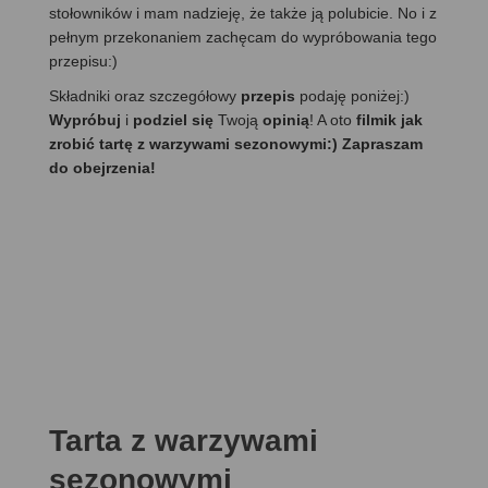
stołowników i mam nadzieję, że także ją polubicie. No i z
pełnym przekonaniem zachęcam do wypróbowania tego
przepisu:)
Składniki oraz szczegółowy
przepis
podaję poniżej:)
Wypróbuj
i
podziel się
Twoją
opinią
! A oto
filmik jak
zrobić tartę z warzywami sezonowymi:) Zapraszam
do obejrzenia!
Tarta z warzywami
sezonowymi