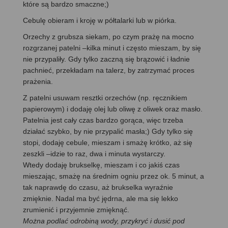
które są bardzo smaczne;)
Cebulę obieram i kroję w półtalarki lub w piórka.
Orzechy z grubsza siekam, po czym prażę na mocno
rozgrzanej patelni –kilka minut i często mieszam, by się
nie przypaliły. Gdy tylko zaczną się brązowić i ładnie
pachnieć, przekładam na talerz, by zatrzymać proces
prażenia.
Z patelni usuwam resztki orzechów (np. ręcznikiem
papierowym) i dodaję olej lub oliwę z oliwek oraz masło.
Patelnia jest cały czas bardzo gorąca, więc trzeba
działać szybko, by nie przypalić masła;) Gdy tylko się
stopi, dodaję cebule, mieszam i smażę krótko, aż się
zeszkli –idzie to raz, dwa i minuta wystarczy.
Wtedy dodaję brukselkę, mieszam i co jakiś czas
mieszając, smażę na średnim ogniu przez ok. 5 minut, a
tak naprawdę do czasu, aż brukselka wyraźnie
zmięknie. Nadal ma być jędrna, ale ma się lekko
zrumienić i przyjemnie zmięknąć.
Można podlać odrobiną wody, przykryć i dusić pod