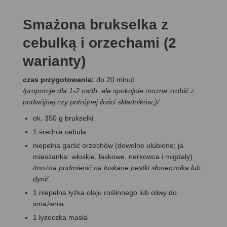
Smażona brukselka z
cebulką i orzechami (2
warianty)
czas przygotowania:
do 20 minut
/
proporcje dla 1-2 osób, ale spokojnie można zrobić z
podwójnej czy potrójnej ilości składników;)
/
ok. 350 g brukselki
1 średnia cebula
niepełna garść orzechów (dowolne ulubione; ja
mieszanka: włoskie, laskowe, nerkowca i migdały)
/można podmienić na łuskane pestki słonecznika lub
dyni/
1 niepełna łyżka oleju roślinnego lub oliwy do
smażenia
1 łyżeczka masła