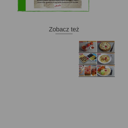
Zobacz też
Domowy ketchup (bez
Tarta francuska z
cukru)
cebulą i pomidorem
Zupa kurkowa z
Domowe żelki
selerem i pietruszką
Zapiekany naleśnik z
mięsem i pieczarkami. I
Gołąbki z cukinii
prosta sałatka
Najprostszy klasyczny
chlebek bananowy
Kotlety ruskie
(zawsze się uda!)