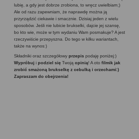
lubię, a gdy jest dobrze zrobiona, to wręcz uwielbiam;)
Ale od razu zapewniam, że naprawdę można ją
przyrządzić ciekawie i smacznie. Dzisiaj jeden z wielu
sposobów. Jeśli nie lubicie brukselki, dajcie jej szansę,
bo kto wie, może w tym wydaniu Wam posmakuje? A jest
rzeczywiście przepyszna. Do tego w kilku wariantach,
także na wynos:)
Składniki oraz szczegółowy
przepis
podaję poniżej:)
Wypróbuj
i
podziel się
Twoją
opinią
! A oto
filmik jak
zrobić smażoną brukselkę z cebulką i orzechami:)
Zapraszam do obejrzenia!