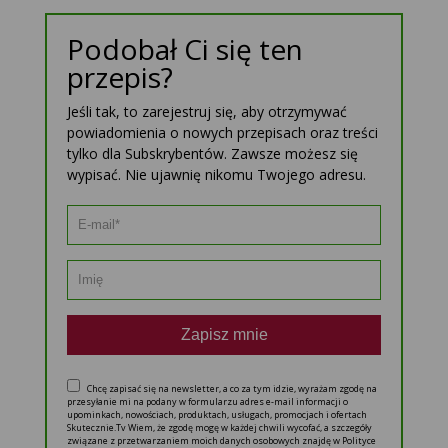
Podobał Ci się ten
przepis?
Jeśli tak, to zarejestruj się, aby otrzymywać
powiadomienia o nowych przepisach oraz treści
tylko dla Subskrybentów. Zawsze możesz się
wypisać. Nie ujawnię nikomu Twojego adresu.
Zapisz mnie
Chcę zapisać się na newsletter, a co za tym idzie, wyrażam zgodę na
przesyłanie mi na podany w formularzu adres e-mail informacji o
upominkach, nowościach, produktach, usługach, promocjach i ofertach
Skutecznie.Tv Wiem, że zgodę mogę w każdej chwili wycofać, a szczegóły
związane z przetwarzaniem moich danych osobowych znajdę w Polityce