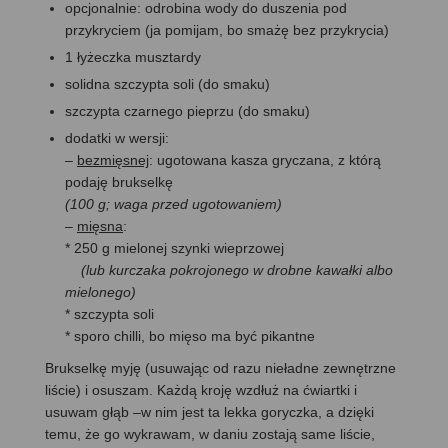
opcjonalnie: odrobina wody do duszenia pod
przykryciem (ja pomijam, bo smażę bez przykrycia)
1 łyżeczka musztardy
solidna szczypta soli (do smaku)
szczypta czarnego pieprzu (do smaku)
dodatki w wersji:
–
bezmięsnej
: ugotowana kasza gryczana, z którą
podaję brukselkę
(100 g; waga przed ugotowaniem)
–
mięsna
:
* 250 g mielonej szynki wieprzowej
(lub kurczaka pokrojonego w drobne kawałki albo
mielonego)
* szczypta soli
* sporo chilli, bo mięso ma być pikantne
Brukselkę myję (usuwając od razu nieładne zewnętrzne
liście) i osuszam. Każdą kroję wzdłuż na ćwiartki i
usuwam głąb –w nim jest ta lekka goryczka, a dzięki
temu, że go wykrawam, w daniu zostają same liście,