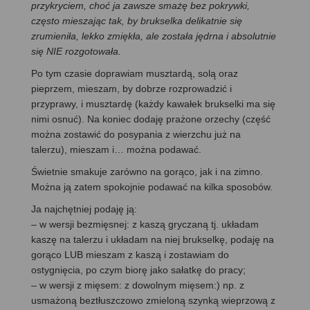
przykryciem, choć ja zawsze smażę bez pokrywki,
często mieszając tak, by brukselka delikatnie się
zrumieniła, lekko zmiękła, ale została jędrna i absolutnie
się NIE rozgotowała.
Po tym czasie doprawiam musztardą, solą oraz
pieprzem, mieszam, by dobrze rozprowadzić i
przyprawy, i musztardę (każdy kawałek brukselki ma się
nimi osnuć). Na koniec dodaję prażone orzechy (część
można zostawić do posypania z wierzchu już na
talerzu), mieszam i… można podawać.
Świetnie smakuje zarówno na gorąco, jak i na zimno.
Można ją zatem spokojnie podawać na kilka sposobów.
Ja najchętniej podaję ją:
– w wersji bezmięsnej: z kaszą gryczaną tj. układam
kaszę na talerzu i układam na niej brukselkę, podaję na
gorąco LUB mieszam z kaszą i zostawiam do
ostygnięcia, po czym biorę jako sałatkę do pracy;
– w wersji z mięsem: z dowolnym mięsem:) np. z
usmażoną beztłuszczowo zmieloną szynką wieprzową z