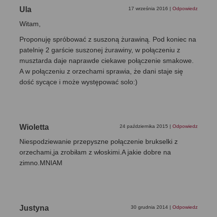
Ula
17 września 2016
|
Odpowiedz
Witam,
Proponuję spróbować z suszoną żurawiną. Pod koniec na
patelnię 2 garście suszonej żurawiny, w połączeniu z
musztarda daje naprawde ciekawe połączenie smakowe.
A w połączeniu z orzechami sprawia, że dani staje się
dość sycące i może występować solo:)
Wioletta
24 października 2015
|
Odpowiedz
Niespodziewanie przepyszne połączenie brukselki z
orzechami,ja zrobiłam z włoskimi.A jakie dobre na
zimno.MNIAM
Justyna
30 grudnia 2014
|
Odpowiedz