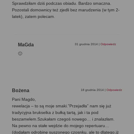
Sprawdziłam dziś podczas obiadu. Bardzo smaczna.
Pozostali domownicy też zjedli bez marudzenia (w tym 2-
latek), zatem polecam.
MaGda
31 grudnia 2014
|
Odpowiedz
🙂
Bożena
18 grudnia 2014
|
Odpowiedz
Pani Magdo,
rewelacja – to są moje smaki.”Przejadła” nam się już
tradycyjna brukselka z bułką tartą, jak i ta pod
beszamelem.Szukałam czegoś nowego… i znalazłam.
Na pewno na stałe wejdzie do mojego repertuaru…
(dodałam odrobinę suszonego czosnku, ale to dlatego,iż