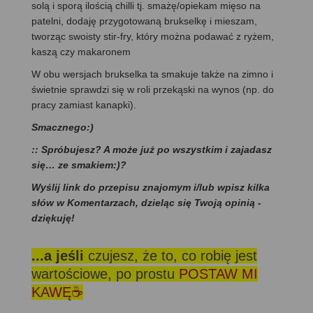
solą i sporą ilością chilli tj. smażę/opiekam mięso na
patelni, dodaję przygotowaną brukselkę i mieszam,
tworząc swoisty stir-fry, który można podawać z ryżem,
kaszą czy makaronem
W obu wersjach brukselka ta smakuje także na zimno i
świetnie sprawdzi się w roli przekąski na wynos (np. do
pracy zamiast kanapki).
Smacznego:)
:: Spróbujesz? A może już po wszystkim i zajadasz
się… ze smakiem:)?
Wyślij link do przepisu znajomym i/lub wpisz kilka
słów w Komentarzach, dzieląc się Twoją opinią -
dziękuję!
...a jeśli
czujesz, że to, co robię jest
wartościowe, po prostu
POSTAW MI
KAWĘ☕