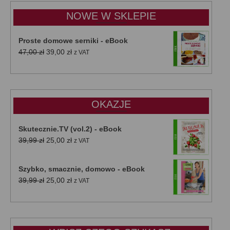
do
NOWE W SKLEPIE
50,00 zł
Proste domowe serniki - eBook
Pierwotna
Aktualna
47,00
zł
39,00
zł
z VAT
cena
cena
wynosiła:
wynosi:
47,00 zł.
39,00 zł.
OKAZJE
Skutecznie.TV (vol.2) - eBook
Pierwotna
Aktualna
39,99
zł
25,00
zł
z VAT
cena
cena
wynosiła:
wynosi:
Szybko, smacznie, domowo - eBook
39,99 zł.
25,00 zł.
Pierwotna
Aktualna
39,99
zł
25,00
zł
z VAT
cena
cena
wynosiła:
wynosi:
39,99 zł.
25,00 zł.