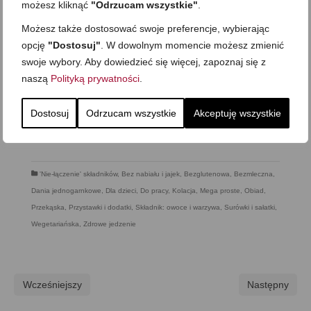
możesz kliknąć
"Odrzucam wszystkie"
.
Możesz także dostosować swoje preferencje, wybierając
opcję
"Dostosuj"
. W dowolnym momencie możesz zmienić
swoje wybory. Aby dowiedzieć się więcej, zapoznaj się z
naszą
Polityką prywatności
.
Dostosuj
Odrzucam wszystkie
Akceptuję wszystkie
'Nie-łączenie' składników
,
Bez nabiału i jajek
,
Bezglutenowa
,
Bezmleczna
,
Dania jednogarnkowe
,
Dla dzieci
,
Do pracy
,
Kolacja
,
Mega proste
,
Obiad
,
Przekąska
,
Przystawki i dodatki
,
Składnik: owoce i warzywa
,
Surówki i sałatki
,
Wegetariańska
,
Zdrowe jedzenie
Wcześniejszy
Następny