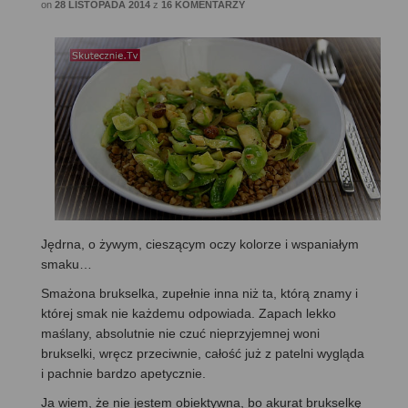
on
28 LISTOPADA 2014
z
16 KOMENTARZY
Jędrna, o żywym, cieszącym oczy kolorze i wspaniałym
smaku…
Smażona brukselka, zupełnie inna niż ta, którą znamy i
której smak nie każdemu odpowiada. Zapach lekko
maślany, absolutnie nie czuć nieprzyjemnej woni
brukselki, wręcz przeciwnie, całość już z patelni wygląda
i pachnie bardzo apetycznie.
Ja wiem, że nie jestem obiektywna, bo akurat brukselkę