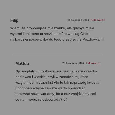
Filip
28 listopada 2014
|
Odpowiedz
Wiem, że proponujesz mieszankę, ale gdybyś miała
wybrać konkretne orzeszki to które według Ciebie
najbardziej pasowałyby do tego przepisu :)? Pozdrawiam!
MaGda
28 listopada 2014
|
Odpowiedz
Np. migdały lub laskowe, ale pasują także orzechy
nerkowca i włoskie, czyli w zasadzie te, które
wzięłam do mieszanki;) Ale to tak naprawdę kwestia
upodobań -chyba zawsze warto sprawdzać i
testować nowe warianty, bo a nuż znajdziemy coś
co nam wybitnie odpowiada? 🙂