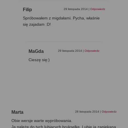
Filip
29 listopada 2014
|
Odpowiedz
Spróbowałem z migdałami. Pycha, właśnie
się zajadam :D!
MaGda
29 listopada 2014
|
Odpowiedz
Cieszę się:)
Marta
28 listopada 2014
|
Odpowiedz
Obie wersje warte wypróbowania.
Ja należę do tych lubiących brukselkę. Lubię ją zapiekaną