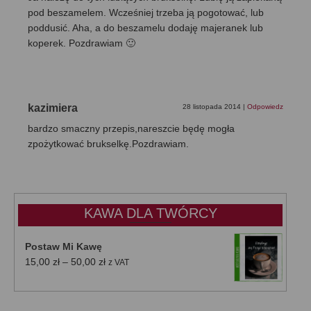
pod beszamelem. Wcześniej trzeba ją pogotować, lub
poddusić. Aha, a do beszamelu dodaję majeranek lub
koperek. Pozdrawiam 🙂
kazimiera
28 listopada 2014
|
Odpowiedz
bardzo smaczny przepis,nareszcie będę mogła
zpożytkować brukselkę.Pozdrawiam.
KAWA DLA TWÓRCY
Postaw Mi Kawę
Zakres
15,00
zł
–
50,00
zł
z VAT
cen:
od
15,00 zł