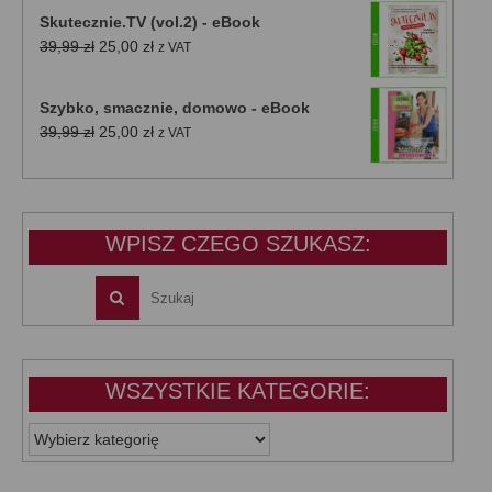
Skutecznie.TV (vol.2) - eBook
Pierwotna
Aktualna
39,99
zł
25,00
zł
z VAT
cena
cena
wynosiła:
wynosi:
Szybko, smacznie, domowo - eBook
39,99 zł.
25,00 zł.
Pierwotna
Aktualna
39,99
zł
25,00
zł
z VAT
cena
cena
wynosiła:
wynosi:
39,99 zł.
25,00 zł.
WPISZ CZEGO SZUKASZ:
WSZYSTKIE KATEGORIE:
WSZYSTKIE
KATEGORIE: