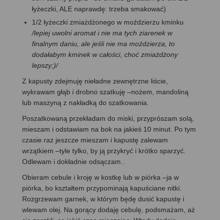
łyżeczki, ALE naprawdę: trzeba smakować)
1/2 łyżeczki zmiażdżonego w moździerzu kminku
/lepiej uwolni aromat i nie ma tych ziarenek w
finalnym daniu, ale jeśli nie ma moździerza, to
dodałabym kminek w całości, choć zmiażdżony
lepszy;)/
Z kapusty zdejmuję nieładne zewnętrzne liście,
wykrawam głąb i drobno szatkuję –nożem, mandoliną
lub maszyną z nakładką do szatkowania.
Poszatkowaną przekładam do miski, przyprószam solą,
mieszam i odstawiam na bok na jakieś 10 minut. Po tym
czasie raz jeszcze mieszam i kapustę zalewam
wrzątkiem –tyle tylko, by ją przykryć i krótko sparzyć.
Odlewam i dokładnie odsączam..
Obieram cebule i kroję w kostkę lub w piórka –ja w
piórka, bo kształtem przypominają kapuściane nitki.
Rozgrzewam garnek, w którym będę dusić kapustę i
wlewam olej. Na gorący dodaję cebulę, podsmażam, aż