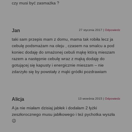
czy musi być zasmażka ?
Jan
27 stycznia 2017
|
Odpowiedz
taki sam przepis mam z domu, mama tak robiła lecz ja
cebulę podsmażam na oleju , czasem na smalcu a pod
koniec dodaję do smażonej cebuli mąkę którą mieszam
razem a następnie cebulę wraz z mąką dodaję do
gotującej się kapusty i energicznie mieszam – nie
zdarzyło się by powstały z mąki gródki pozdrawiam
Alicja
13 września 2015
|
Odpowiedz
A ja nie miałam dzisiaj jabłek i dodałam 2 łyżki
zeszłorocznego musu jabłkowego i też pychotka wyszła
😉