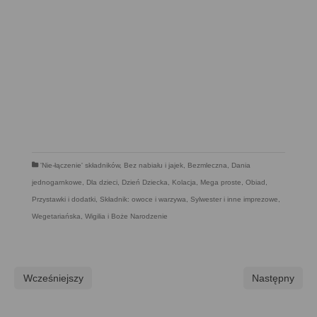
'Nie-łączenie' składników
,
Bez nabiału i jajek
,
Bezmleczna
,
Dania
jednogarnkowe
,
Dla dzieci
,
Dzień Dziecka
,
Kolacja
,
Mega proste
,
Obiad
,
Przystawki i dodatki
,
Składnik: owoce i warzywa
,
Sylwester i inne imprezowe
,
Wegetariańska
,
Wigilia i Boże Narodzenie
Wcześniejszy
Następny