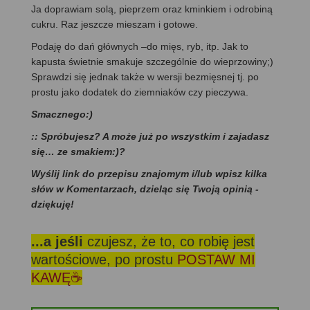
Ja doprawiam solą, pieprzem oraz kminkiem i odrobiną
cukru. Raz jeszcze mieszam i gotowe.
Podaję do dań głównych –do mięs, ryb, itp. Jak to
kapusta świetnie smakuje szczególnie do wieprzowiny;)
Sprawdzi się jednak także w wersji bezmięsnej tj. po
prostu jako dodatek do ziemniaków czy pieczywa.
Smacznego:)
:: Spróbujesz? A może już po wszystkim i zajadasz
się… ze smakiem:)?
Wyślij link do przepisu znajomym i/lub wpisz kilka
słów w Komentarzach, dzieląc się Twoją opinią -
dziękuję!
...a jeśli
czujesz, że to, co robię jest
wartościowe, po prostu
POSTAW MI
KAWĘ☕