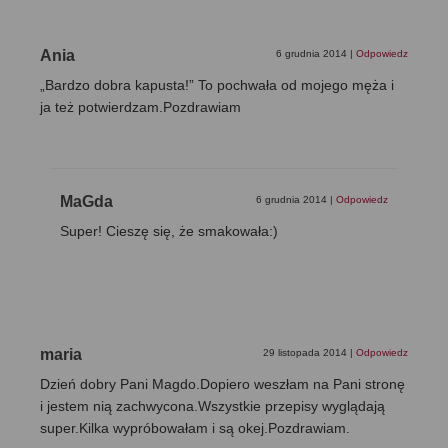
Ania
6 grudnia 2014
|
Odpowiedz
„Bardzo dobra kapusta!” To pochwała od mojego męża i
ja też potwierdzam.Pozdrawiam
MaGda
6 grudnia 2014
|
Odpowiedz
Super! Cieszę się, że smakowała:)
maria
29 listopada 2014
|
Odpowiedz
Dzień dobry Pani Magdo.Dopiero weszłam na Pani stronę
i jestem nią zachwycona.Wszystkie przepisy wyglądają
super.Kilka wypróbowałam i są okej.Pozdrawiam.