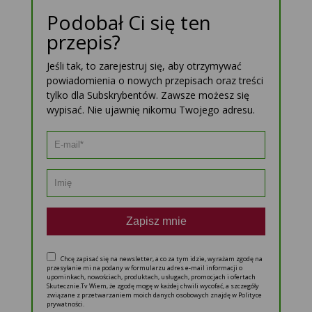
Podobał Ci się ten
przepis?
Jeśli tak, to zarejestruj się, aby otrzymywać
powiadomienia o nowych przepisach oraz treści
tylko dla Subskrybentów. Zawsze możesz się
wypisać. Nie ujawnię nikomu Twojego adresu.
Zapisz mnie
Chcę zapisać się na newsletter, a co za tym idzie, wyrażam zgodę na
przesyłanie mi na podany w formularzu adres e-mail informacji o
upominkach, nowościach, produktach, usługach, promocjach i ofertach
Skutecznie.Tv Wiem, że zgodę mogę w każdej chwili wycofać, a szczegóły
związane z przetwarzaniem moich danych osobowych znajdę w Polityce
prywatności.