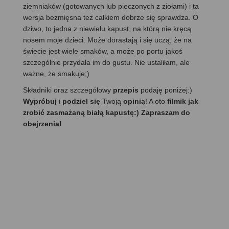
ziemniaków (gotowanych lub pieczonych z ziołami) i ta
wersja bezmięsna też całkiem dobrze się sprawdza. O
dziwo, to jedna z niewielu kapust, na którą nie kręcą
nosem moje dzieci. Może dorastają i się uczą, że na
świecie jest wiele smaków, a może po portu jakoś
szczególnie przydała im do gustu. Nie ustaliłam, ale
ważne, że smakuje;)
Składniki oraz szczegółowy
przepis
podaję poniżej:)
Wypróbuj
i
podziel się
Twoją
opinią
! A oto
filmik jak
zrobić zasmażaną białą kapustę:) Zapraszam do
obejrzenia!