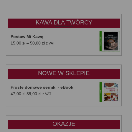
KAWA DLA TWÓRCY
Postaw Mi Kawę
Zakres
15,00
zł
–
50,00
zł
z VAT
cen:
od
15,00 zł
do
NOWE W SKLEPIE
50,00 zł
Proste domowe serniki - eBook
Pierwotna
Aktualna
47,00
zł
39,00
zł
z VAT
cena
cena
wynosiła:
wynosi:
47,00 zł.
39,00 zł.
OKAZJE