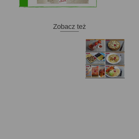
Zobacz też
Domowy ketchup (bez
Tarta francuska z
cukru)
cebulą i pomidorem
Zupa kurkowa z
Domowe żelki
selerem i pietruszką
Zapiekany naleśnik z
mięsem i pieczarkami. I
Gołąbki z cukinii
prosta sałatka
Najprostszy klasyczny
chlebek bananowy
Kotlety ruskie
(zawsze się uda!)