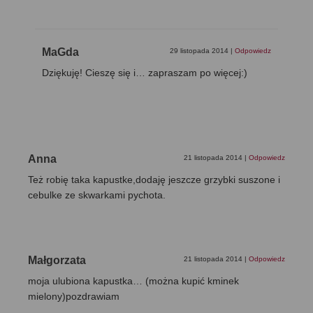
MaGda
29 listopada 2014
|
Odpowiedz
Dziękuję! Cieszę się i… zapraszam po więcej:)
Anna
21 listopada 2014
|
Odpowiedz
Też robię taka kapustke,dodaję jeszcze grzybki suszone i
cebulke ze skwarkami pychota.
Małgorzata
21 listopada 2014
|
Odpowiedz
moja ulubiona kapustka… (można kupić kminek
mielony)pozdrawiam