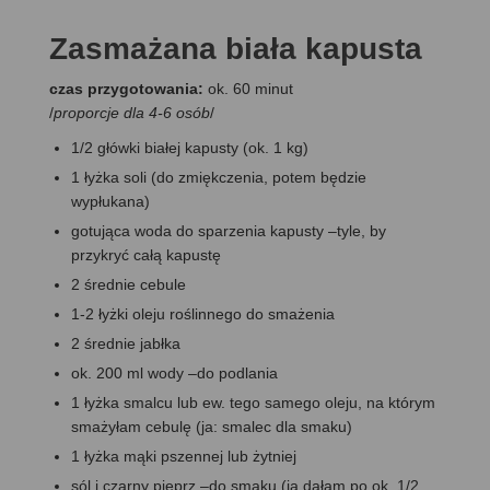
Zasmażana biała kapusta
czas przygotowania:
ok. 60 minut
/
proporcje dla 4-6 osób
/
1/2 główki białej kapusty (ok. 1 kg)
1 łyżka soli (do zmiękczenia, potem będzie
wypłukana)
gotująca woda do sparzenia kapusty –tyle, by
przykryć całą kapustę
2 średnie cebule
1-2 łyżki oleju roślinnego do smażenia
2 średnie jabłka
ok. 200 ml wody –do podlania
1 łyżka smalcu lub ew. tego samego oleju, na którym
smażyłam cebulę (ja: smalec dla smaku)
1 łyżka mąki pszennej lub żytniej
sól i czarny pieprz –do smaku (ja dałam po ok. 1/2