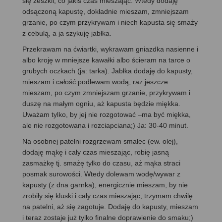
się zeszkli, co jakiś czas mieszając. Wtedy dodaję
odsączoną kapustę, dokładnie mieszam, zmniejszam
grzanie, po czym przykrywam i niech kapusta się smaży
z cebulą, a ja szykuję jabłka.
Przekrawam na ćwiartki, wykrawam gniazdka nasienne i
albo kroję w mniejsze kawałki albo ścieram na tarce o
grubych oczkach (ja: tarka). Jabłka dodaję do kapusty,
mieszam i całość podlewam wodą, raz jeszcze
mieszam, po czym zmniejszam grzanie, przykrywam i
duszę na małym ogniu, aż kapusta będzie miękka.
Uważam tylko, by jej nie rozgotować –ma być miękka,
ale nie rozgotowana i rozciapciana;) Ja: 30-40 minut.
Na osobnej patelni rozgrzewam smalec (ew. olej),
dodaję mąkę i cały czas mieszając, robię jasną
zasmażkę tj. smażę tylko do czasu, aż mąka straci
posmak surowości. Wtedy dolewam wodę/wywar z
kapusty (z dna garnka), energicznie mieszam, by nie
zrobiły się kluski i cały czas mieszając, trzymam chwilę
na patelni, aż się zagotuje. Dodaję do kapusty, mieszam
i teraz zostaje już tylko finalne doprawienie do smaku;)