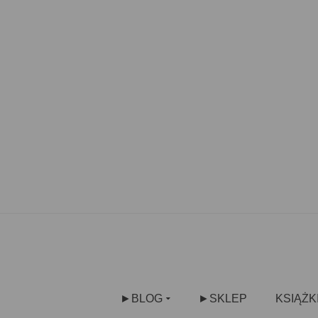
►BLOG
►SKLEP
KSIĄŻK