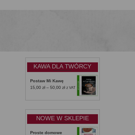
KAWA DLA TWÓRCY
Postaw Mi Kawę
Zakres
15,00
zł
–
50,00
zł
z VAT
cen:
od
15,00 zł
do
NOWE W SKLEPIE
50,00 zł
Proste domowe