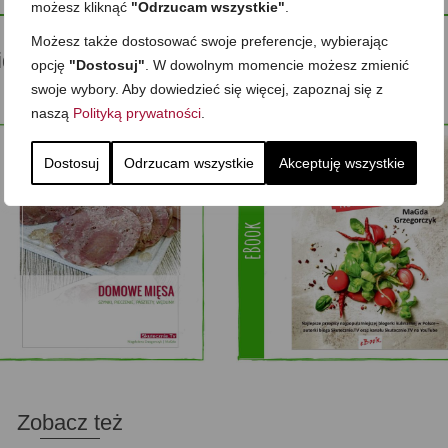
możesz kliknąć
"Odrzucam wszystkie"
.
Możesz także dostosować swoje preferencje, wybierając
ideo inspiracje dla Ciebie
opcję
"Dostosuj"
. W dowolnym momencie możesz zmienić
swoje wybory. Aby dowiedzieć się więcej, zapoznaj się z
naszą
Polityką prywatności
.
Dostosuj
Odrzucam wszystkie
Akceptuję wszystkie
Zobacz też