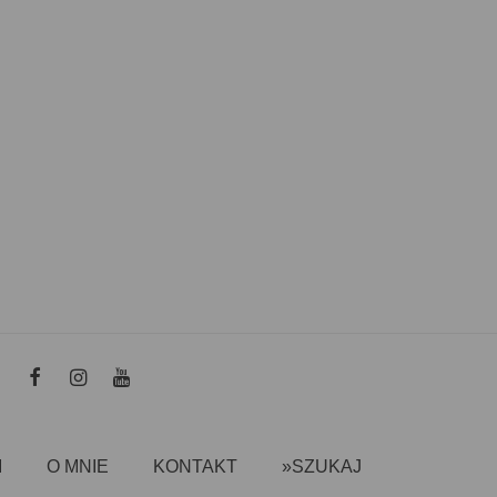
I
O MNIE
KONTAKT
»SZUKAJ