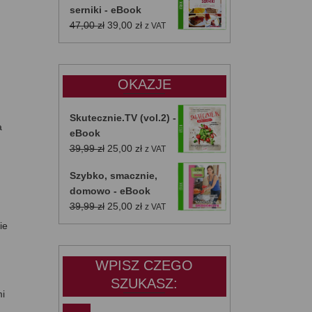
serniki - eBook
Pierwotna
Aktualna
47,00
zł
39,00
zł
z VAT
cena
cena
wynosiła:
wynosi:
47,00 zł.
39,00 zł.
OKAZJE
Skutecznie.TV (vol.2) -
a
eBook
Pierwotna
Aktualna
39,99
zł
25,00
zł
z VAT
cena
cena
Szybko, smacznie,
wynosiła:
wynosi:
domowo - eBook
39,99 zł.
25,00 zł.
Pierwotna
Aktualna
39,99
zł
25,00
zł
z VAT
cena
cena
ie
wynosiła:
wynosi:
39,99 zł.
25,00 zł.
WPISZ CZEGO
SZUKASZ:
mi