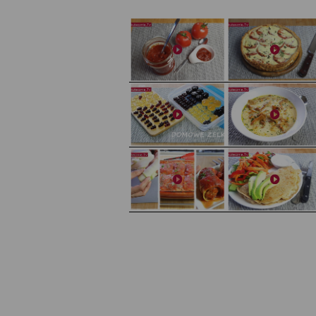
Domowy ketchup (bez cukru)
Tarta francuska z cebulą i pomidorem
Domowe żelki
Zupa kurkowa z selerem i pietruszką
Zapiekany naleśnik z mięsem i pieczarkami. I pro
Gołąbki z cukinii
sałatka