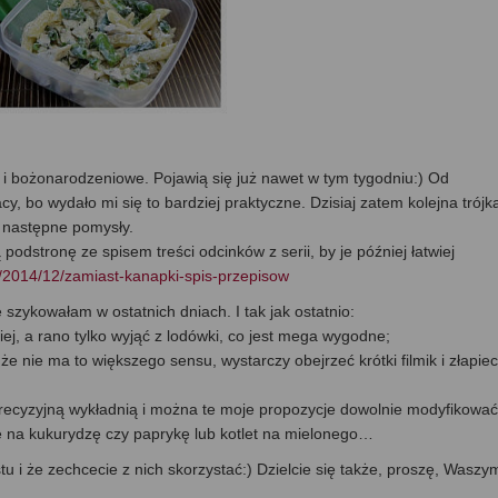
ne i bożonarodzeniowe. Pojawią się już nawet w tym tygodniu:) Od
, bo wydało mi się to bardziej praktyczne. Dzisiaj zatem kolejna trójk
ć następne pomysły.
odstronę ze spisem treści odcinków z serii, by je później łatwiej
tv/2014/12/zamiast-kanapki-spis-przepisow
 szykowałam w ostatnich dniach. I tak jak ostatnio:
j, a rano tylko wyjąć z lodówki, co jest mega wygodne;
 że nie ma to większego sensu, wystarczy obejrzeć krótki filmik i złapiec
e precyzyjną wykładnią i można te moje propozycje dowolnie modyfikować
ę na kukurydzę czy paprykę lub kotlet na mielonego…
i że zechcecie z nich skorzystać:) Dzielcie się także, proszę, Waszy