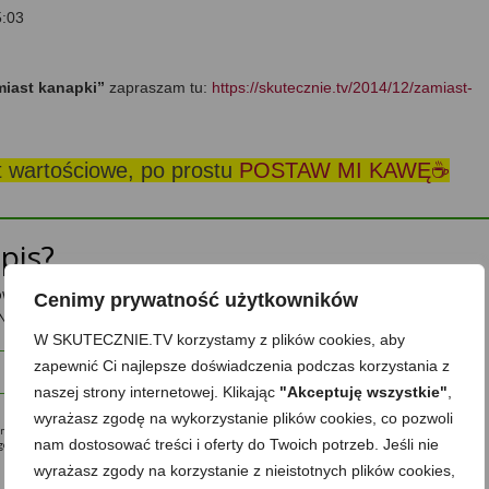
5:03
amiast kanapki”
zapraszam tu:
https://skutecznie.tv/2014/12/zamiast-
st wartościowe, po prostu
POSTAW MI KAWĘ☕
pis?
powiadomienia o nowych przepisach oraz treści tylko dla
Cenimy prywatność użytkowników
Nie ujawnię nikomu Twojego adresu.
W SKUTECZNIE.TV korzystamy z plików cookies, aby
zapewnić Ci najlepsze doświadczenia podczas korzystania z
Zapisz mnie
naszej strony internetowej. Klikając
"Akceptuję wszystkie"
,
wyrażasz zgodę na wykorzystanie plików cookies, co pozwoli
ę na przesyłanie mi na podany w formularzu adres e-mail informacji o upominkach, nowościach,
nam dostosować treści i oferty do Twoich potrzeb. Jeśli nie
 zgodę mogę w każdej chwili wycofać, a szczegóły związane z przetwarzaniem moich danych osobowych
wyrażasz zgody na korzystanie z nieistotnych plików cookies,