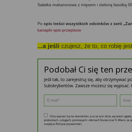
Sałatka makaronowa z mięsem i zieloną fasolką 0
Po
spis treści wszystkich odcinków z serii „Z
kanapki-spis-przepisow
...a jeśli
czujesz, że to, co robię je
Podobał Ci się ten prze
Jeśli tak, to zarejestruj się, aby otrzymywać 
Subskrybentów. Zawsze możesz się wypisać. 
Chcę zapisać się na newsletter, a co za tym idzie, wyrażam zgod
produktach, usługach, promocjach i ofertach Skutecznie.Tv Wiem, że
znajdę w Polityce prywatności.