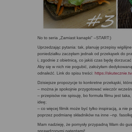
No to seria „Zamiast kanapki” –START:)
Uprzedzając pytania: tak, planuję przepisy wigilij
poniedziałku zaczęłam jednak od przekąsek do pracy
i, zgodnie z obietnicą, co jakiś czas będę dorzuca
Aby się w nich nie pogubić, założyłam dedykowaną p
odnaleźć. Link do spisu treści:
https://skutecznie.
Dzisiejsze propozycje to konkretne przekąski, które
– można je spokojnie przygotować wieczór wcześnie
– przepisów nie spisuję, bo formuła filmu jest taka,
ideę;
– co więcej filmik może być tylko inspiracją, a ni
poprzez podmianę składników na inne –np. fasolk
Mam nadzieję, że pomysły przypadną Wam do gustu 
sprawdzonymi patentami!