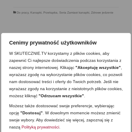
Do pracy
,
Kanapki
,
Przekąska
,
Seria Zamiast kanapki
,
Zdrowe jedzenie
Wcześniejszy
Następny
Cenimy prywatność użytkowników
W SKUTECZNIE.TV korzystamy z plików cookies, aby
zapewnić Ci najlepsze doświadczenia podczas korzystania z
Skomentuj
naszej strony internetowej. Klikając
"Akceptuję wszystkie"
,
wyrażasz zgodę na wykorzystanie plików cookies, co pozwoli
Komentarz
nam dostosować treści i oferty do Twoich potrzeb. Jeśli nie
wyrażasz zgody na korzystanie z nieistotnych plików cookies,
możesz kliknąć
"Odrzucam wszystkie"
.
Możesz także dostosować swoje preferencje, wybierając
opcję
"Dostosuj"
. W dowolnym momencie możesz zmienić
swoje wybory. Aby dowiedzieć się więcej, zapoznaj się z
naszą
Polityką prywatności
.