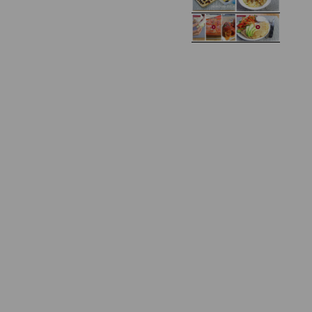
Zupa kurkowa z
Domowe żelki
selerem i pietruszką
Zapiekany naleśnik z
mięsem i pieczarkami. I
Gołąbki z cukinii
prosta sałatka
Najprostszy klasyczny
chlebek bananowy
Kotlety ruskie
(zawsze się uda!)