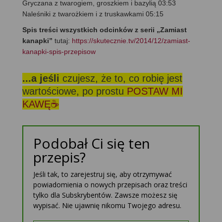
Gryczana z twarogiem, groszkiem i bazylią 03:53
Naleśniki z twarożkiem i z truskawkami 05:15
Spis treści wszystkich odcinków z serii „Zamiast
kanapki”
tutaj:
https://skutecznie.tv/2014/12/zamiast-
kanapki-spis-przepisow
...a jeśli
czujesz, że to, co robię jest
wartościowe, po prostu
POSTAW MI
KAWĘ☕
Podobał Ci się ten
przepis?
Jeśli tak, to zarejestruj się, aby otrzymywać
powiadomienia o nowych przepisach oraz treści
tylko dla Subskrybentów. Zawsze możesz się
wypisać. Nie ujawnię nikomu Twojego adresu.