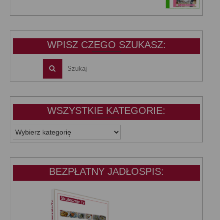
cena
cena
wynosiła:
wynosi:
39,99 zł.
25,00 zł.
WPISZ CZEGO SZUKASZ:
WSZYSTKIE KATEGORIE:
WSZYSTKIE
KATEGORIE:
BEZPŁATNY JADŁOSPIS: