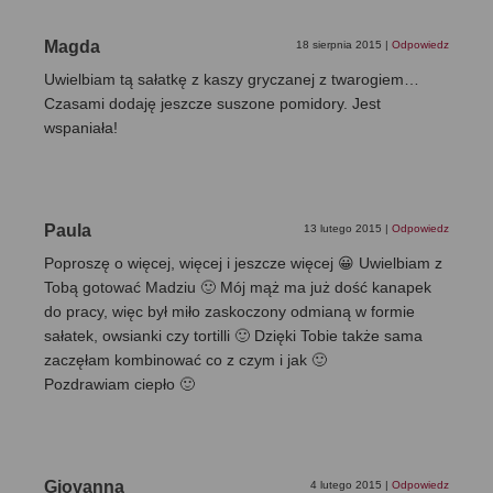
Magda
18 sierpnia 2015
|
Odpowiedz
Uwielbiam tą sałatkę z kaszy gryczanej z twarogiem…
Czasami dodaję jeszcze suszone pomidory. Jest
wspaniała!
Paula
13 lutego 2015
|
Odpowiedz
Poproszę o więcej, więcej i jeszcze więcej 😀 Uwielbiam z
Tobą gotować Madziu 🙂 Mój mąż ma już dość kanapek
do pracy, więc był miło zaskoczony odmianą w formie
sałatek, owsianki czy tortilli 🙂 Dzięki Tobie także sama
zaczęłam kombinować co z czym i jak 🙂
Pozdrawiam ciepło 🙂
Giovanna
4 lutego 2015
|
Odpowiedz