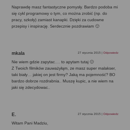
Naprawdę masz fantastyczne pomysły. Bardzo podoba mi
się cykl programowy o tym, co można zrobić (np. do
pracy, szkoły) zamiast kanapki. Dzięki za cudowne
przepisy i inspirację. Serdecznie pozdrawiam 🙂
mkala
27 stycznia 2015
|
Odpowiedz
Nie wiem gdzie zapytac…. to apytam tutaj 🙂
Z Twoich filmików zauważyłąm, ze masz super malakser,
taki biały… jakiej on jest firmy? Jaką ma pojemność? BO
bardzo dobrze rozdrabnia.. Muszę kupic, a nie wiem na
jaki się zdecydowac..
E.
27 stycznia 2015
|
Odpowiedz
Witam Pani Madziu,