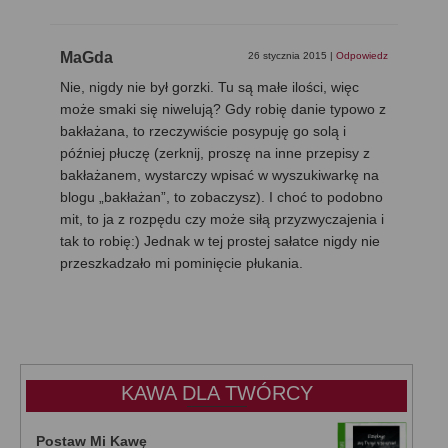
MaGda
26 stycznia 2015
|
Odpowiedz
Nie, nigdy nie był gorzki. Tu są małe ilości, więc
może smaki się niwelują? Gdy robię danie typowo z
bakłażana, to rzeczywiście posypuję go solą i
później płuczę (zerknij, proszę na inne przepisy z
bakłażanem, wystarczy wpisać w wyszukiwarkę na
blogu „bakłażan”, to zobaczysz). I choć to podobno
mit, to ja z rozpędu czy może siłą przyzwyczajenia i
tak to robię:) Jednak w tej prostej sałatce nigdy nie
przeszkadzało mi pominięcie płukania.
KAWA DLA TWÓRCY
Postaw Mi Kawę