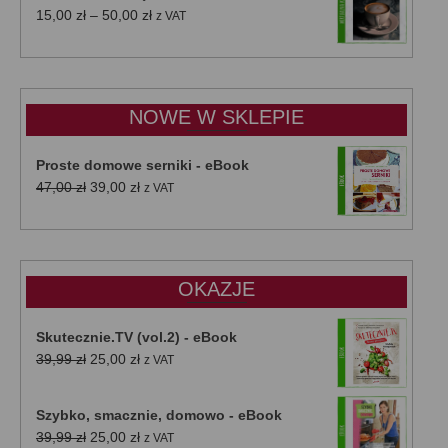
Zakres
15,00
zł
–
50,00
zł
z VAT
cen:
od
15,00 zł
do
NOWE W SKLEPIE
50,00 zł
Proste domowe serniki - eBook
Pierwotna
Aktualna
47,00
zł
39,00
zł
z VAT
cena
cena
wynosiła:
wynosi:
47,00 zł.
39,00 zł.
OKAZJE
Skutecznie.TV (vol.2) - eBook
Pierwotna
Aktualna
39,99
zł
25,00
zł
z VAT
cena
cena
wynosiła:
wynosi:
Szybko, smacznie, domowo - eBook
39,99 zł.
25,00 zł.
Pierwotna
Aktualna
39,99
zł
25,00
zł
z VAT