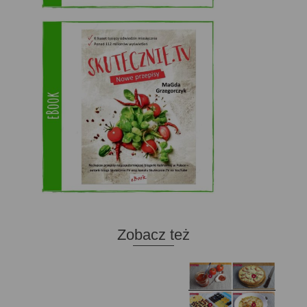
Zobacz też
Domowy ketchup (bez
Tarta francuska z
cukru)
cebulą i pomidorem