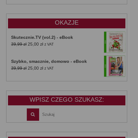
wynosiła:
wynosi:
47,00 zł.
39,00 zł.
OKAZJE
Skutecznie.TV (vol.2) - eBook
Pierwotna
Aktualna
39,99
zł
25,00
zł
z VAT
cena
cena
wynosiła:
wynosi:
Szybko, smacznie, domowo - eBook
39,99 zł.
25,00 zł.
Pierwotna
Aktualna
39,99
zł
25,00
zł
z VAT
cena
cena
wynosiła:
wynosi:
39,99 zł.
25,00 zł.
WPISZ CZEGO SZUKASZ: