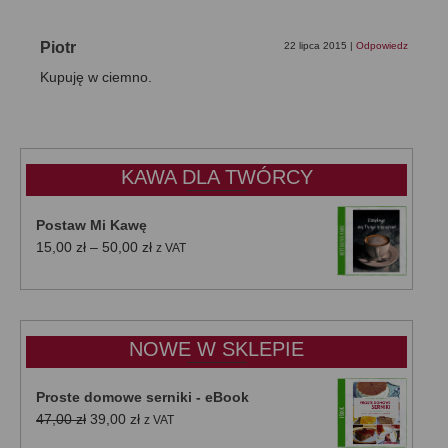
Piotr
22 lipca 2015
|
Odpowiedz
Kupuję w ciemno.
KAWA DLA TWÓRCY
Postaw Mi Kawę
Zakres
15,00
zł
–
50,00
zł
z VAT
cen:
od
15,00 zł
do
NOWE W SKLEPIE
50,00 zł
Proste domowe serniki - eBook
Pierwotna
Aktualna
47,00
zł
39,00
zł
z VAT
cena
cena