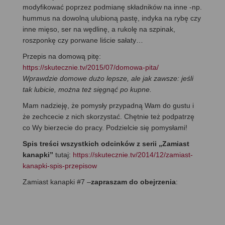
modyfikować poprzez podmianę składników na inne -np.
hummus na dowolną ulubioną pastę, indyka na rybę czy
inne mięso, ser na wędlinę, a rukolę na szpinak,
roszponkę czy porwane liście sałaty…
Przepis na domową pitę:
https://skutecznie.tv/2015/07/domowa-pita/
Wprawdzie domowe dużo lepsze, ale jak zawsze: jeśli
tak lubicie, można też sięgnąć po kupne.
Mam nadzieję, że pomysły przypadną Wam do gustu i
że zechcecie z nich skorzystać. Chętnie też podpatrzę
co Wy bierzecie do pracy. Podzielcie się pomysłami!
Spis treści wszystkich odcinków z serii „Zamiast
kanapki”
tutaj:
https://skutecznie.tv/2014/12/zamiast-
kanapki-spis-przepisow
Zamiast kanapki #7 –
zapraszam do obejrzenia
: