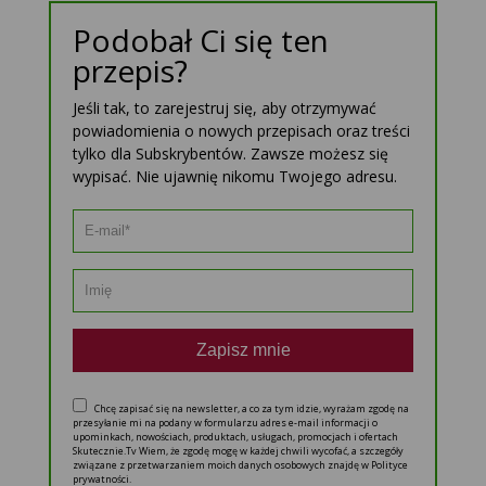
Podobał Ci się ten
przepis?
Jeśli tak, to zarejestruj się, aby otrzymywać
powiadomienia o nowych przepisach oraz treści
tylko dla Subskrybentów. Zawsze możesz się
wypisać. Nie ujawnię nikomu Twojego adresu.
Zapisz mnie
Chcę zapisać się na newsletter, a co za tym idzie, wyrażam zgodę na
przesyłanie mi na podany w formularzu adres e-mail informacji o
upominkach, nowościach, produktach, usługach, promocjach i ofertach
Skutecznie.Tv Wiem, że zgodę mogę w każdej chwili wycofać, a szczegóły
związane z przetwarzaniem moich danych osobowych znajdę w Polityce
prywatności.