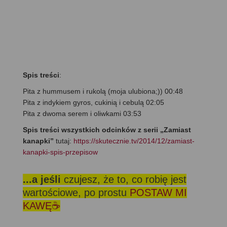
Spis treści
:
Pita z hummusem i rukolą (moja ulubiona;)) 00:48
Pita z indykiem gyros, cukinią i cebulą 02:05
Pita z dwoma serem i oliwkami 03:53
Spis treści wszystkich odcinków z serii „Zamiast
kanapki”
tutaj:
https://skutecznie.tv/2014/12/zamiast-
kanapki-spis-przepisow
...a jeśli
czujesz, że to, co robię jest
wartościowe, po prostu
POSTAW MI
KAWĘ☕