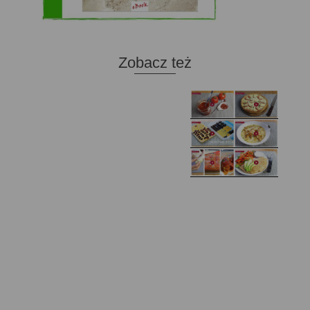
Zobacz też
Domowy ketchup (bez
Tarta francuska z
cukru)
cebulą i pomidorem
Zupa kurkowa z
Domowe żelki
selerem i pietruszką
Zapiekany naleśnik z
mięsem i pieczarkami. I
Gołąbki z cukinii
prosta sałatka
Najprostszy klasyczny
chlebek bananowy
Kotlety ruskie
(zawsze się uda!)