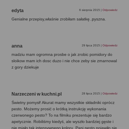
edyta
6 sierpnia 2015
|
Odpowiedz
Genialne przepisy,właśnie zrobiłam sałatkę..pyszna.
anna
29 lipca 2015
|
Odpowiedz
madziu mam ogromna prosbe o jak zrobic pomidory do
sloikow mam ich dosc duzo i nie chce zeby sie zmarnowal
z gory dziekuje
Narzeczeni w kuchni.pl
28 lipca 2015
|
Odpowiedz
Świetny pomysł! Akurat mamy wszystkie składniki oprócz
pesto. Możemy prosić o krótką instrukcję wykonania
czerwonego pesto? To na filmiku prezentuje się bardzo
apetycznie. Robiliśmy kiedyś, ale wyszło bardziej gęste i
nie miało tak intensywnego koloru. Pani pesto pojawiło się