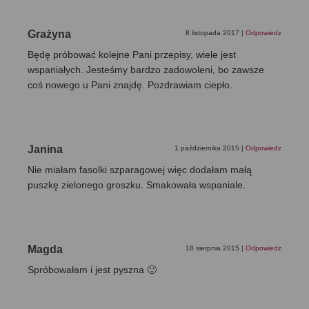
Grażyna
8 listopada 2017
|
Odpowiedz
Będę próbować kolejne Pani przepisy, wiele jest
wspaniałych. Jesteśmy bardzo zadowoleni, bo zawsze
coś nowego u Pani znajdę. Pozdrawiam ciepło.
Janina
1 października 2015
|
Odpowiedz
Nie miałam fasolki szparagowej więc dodałam małą
puszkę zielonego groszku. Smakowała wspaniale.
Magda
18 sierpnia 2015
|
Odpowiedz
Spróbowałam i jest pyszna 🙂