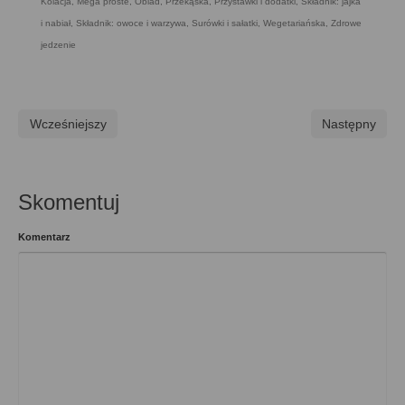
Kolacja
,
Mega proste
,
Obiad
,
Przekąska
,
Przystawki i dodatki
,
Składnik: jajka
i nabiał
,
Składnik: owoce i warzywa
,
Surówki i sałatki
,
Wegetariańska
,
Zdrowe
jedzenie
Wcześniejszy
Następny
Skomentuj
Komentarz