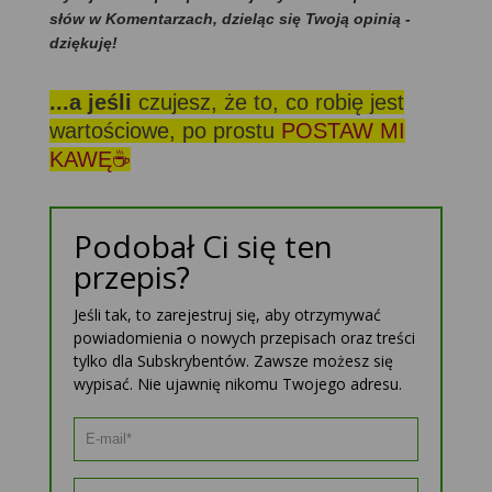
słów w Komentarzach, dzieląc się Twoją opinią -
dziękuję!
...a jeśli
czujesz, że to, co robię jest
wartościowe, po prostu
POSTAW MI
KAWĘ☕
Podobał Ci się ten
przepis?
Jeśli tak, to zarejestruj się, aby otrzymywać
powiadomienia o nowych przepisach oraz treści
tylko dla Subskrybentów. Zawsze możesz się
wypisać. Nie ujawnię nikomu Twojego adresu.