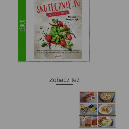
Zobacz też
Domowy ketchup (bez
Tarta francuska z
cukru)
cebulą i pomidorem
Zupa kurkowa z
Domowe żelki
selerem i pietruszką
Zapiekany naleśnik z