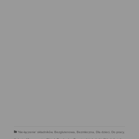
'Nie-łączenie' składników
,
Bezglutenowa
,
Bezmleczna
,
Dla dzieci
,
Do pracy
,