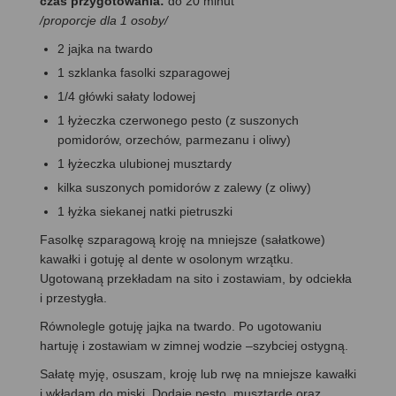
czas przygotowania:
do 20 minut
/proporcje dla 1 osoby/
2 jajka na twardo
1 szklanka fasolki szparagowej
1/4 główki sałaty lodowej
1 łyżeczka czerwonego pesto (z suszonych
pomidorów, orzechów, parmezanu i oliwy)
1 łyżeczka ulubionej musztardy
kilka suszonych pomidorów z zalewy (z oliwy)
1 łyżka siekanej natki pietruszki
Fasolkę szparagową kroję na mniejsze (sałatkowe)
kawałki i gotuję al dente w osolonym wrzątku.
Ugotowaną przekładam na sito i zostawiam, by odciekła
i przestygła.
Równolegle gotuję jajka na twardo. Po ugotowaniu
hartuję i zostawiam w zimnej wodzie –szybciej ostygną.
Sałatę myję, osuszam, kroję lub rwę na mniejsze kawałki
i wkładam do miski. Dodaję pesto, musztardę oraz