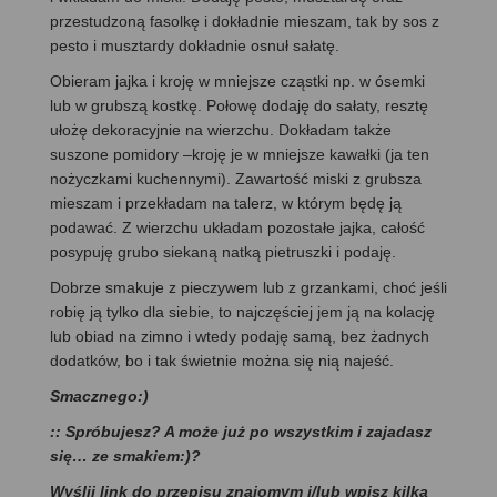
przestudzoną fasolkę i dokładnie mieszam, tak by sos z
pesto i musztardy dokładnie osnuł sałatę.
Obieram jajka i kroję w mniejsze cząstki np. w ósemki
lub w grubszą kostkę. Połowę dodaję do sałaty, resztę
ułożę dekoracyjnie na wierzchu. Dokładam także
suszone pomidory –kroję je w mniejsze kawałki (ja ten
nożyczkami kuchennymi). Zawartość miski z grubsza
mieszam i przekładam na talerz, w którym będę ją
podawać. Z wierzchu układam pozostałe jajka, całość
posypuję grubo siekaną natką pietruszki i podaję.
Dobrze smakuje z pieczywem lub z grzankami, choć jeśli
robię ją tylko dla siebie, to najczęściej jem ją na kolację
lub obiad na zimno i wtedy podaję samą, bez żadnych
dodatków, bo i tak świetnie można się nią najeść.
Smacznego:)
:: Spróbujesz? A może już po wszystkim i zajadasz
się… ze smakiem:)?
Wyślij link do przepisu znajomym i/lub wpisz kilka