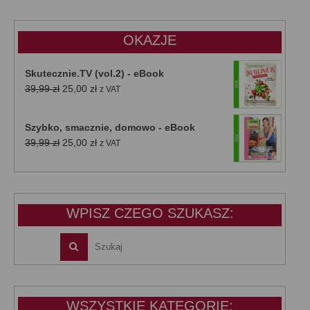
47,00 zł.
39,00 zł.
OKAZJE
Skutecznie.TV (vol.2) - eBook
Pierwotna
Aktualna
39,99
zł
25,00
zł
z VAT
cena
cena
wynosiła:
wynosi:
Szybko, smacznie, domowo - eBook
39,99 zł.
25,00 zł.
Pierwotna
Aktualna
39,99
zł
25,00
zł
z VAT
cena
cena
wynosiła:
wynosi:
39,99 zł.
25,00 zł.
WPISZ CZEGO SZUKASZ:
WSZYSTKIE KATEGORIE: