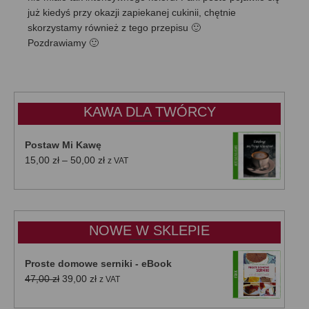
już kiedyś przy okazji zapiekanej cukinii, chętnie
skorzystamy również z tego przepisu 🙂
Pozdrawiamy 🙂
KAWA DLA TWÓRCY
Postaw Mi Kawę
Zakres
15,00
zł
–
50,00
zł
z VAT
cen:
od
15,00 zł
do
NOWE W SKLEPIE
50,00 zł
Proste domowe serniki - eBook
Pierwotna
Aktualna
47,00
zł
39,00
zł
z VAT
cena
cena
wynosiła:
wynosi: