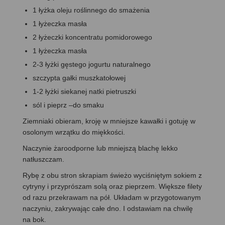
1 łyżka oleju roślinnego do smażenia
1 łyżeczka masła
2 łyżeczki koncentratu pomidorowego
1 łyżeczka masła
2-3 łyżki gęstego jogurtu naturalnego
szczypta gałki muszkatołowej
1-2 łyżki siekanej natki pietruszki
sól i pieprz –do smaku
Ziemniaki obieram, kroję w mniejsze kawałki i gotuję w
osolonym wrzątku do miękkości.
Naczynie żaroodporne lub mniejszą blachę lekko
natłuszczam.
Rybę z obu stron skrapiam świeżo wyciśniętym sokiem z
cytryny i przyprószam solą oraz pieprzem. Większe filety
od razu przekrawam na pół. Układam w przygotowanym
naczyniu, zakrywając całe dno. I odstawiam na chwilę
na bok.