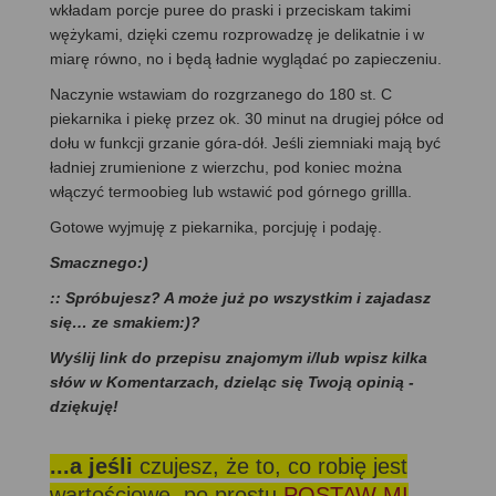
wkładam porcje puree do praski i przeciskam takimi
wężykami, dzięki czemu rozprowadzę je delikatnie i w
miarę równo, no i będą ładnie wyglądać po zapieczeniu.
Naczynie wstawiam do rozgrzanego do 180 st. C
piekarnika i piekę przez ok. 30 minut na drugiej półce od
dołu w funkcji grzanie góra-dół. Jeśli ziemniaki mają być
ładniej zrumienione z wierzchu, pod koniec można
włączyć termoobieg lub wstawić pod górnego grillla.
Gotowe wyjmuję z piekarnika, porcjuję i podaję.
Smacznego:)
:: Spróbujesz? A może już po wszystkim i zajadasz
się… ze smakiem:)?
Wyślij link do przepisu znajomym i/lub wpisz kilka
słów w Komentarzach, dzieląc się Twoją opinią -
dziękuję!
...a jeśli
czujesz, że to, co robię jest
wartościowe, po prostu
POSTAW MI