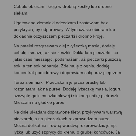
Cebulę obieram i kroję w drobną kostkę lub drobno
siekam.
Ugotowane ziemniaki odcedzam i zostawiam bez
przykrycia, by odparowały. W tym czasie obieram lub
dokładnie oczyszczam pieczarki i drobno kroję.
Na patelni rozgrzewam olej z łyżeczką masła, dodaję
cebulę i smażę, aż się zeszkli. Dokładam pieczarki i co
jakiś czas mieszając, podsmażam, aż pieczarki puszczą
sok, a ten sok odparuje. Zdejmuję z ognia, dodaję
koncentrat pomidorowy i doprawiam solą oraz pieprzem.
Teraz ziemniaki. Przeciskam je przez praskę lub
rozgniatam jak na puree. Dodaję łyżeczkę masła, jogurt,
szczyptę gałki muszkatołowej i siekaną natkę pietruszki.
Mieszam na gładkie puree.
Na dnie układam doprawione filety, przykrywam warstwą
pieczarek, a na pieczarkach rozprowadzam puree.
Można delikatnie i równą warstwą rozprowadzić je np.
łyżką lub użyć szprycy do kremu o grubej końcówce. Ja