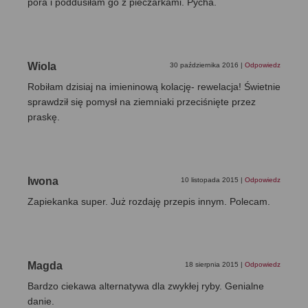
pora i poddusiłam go z pieczarkami. Pycha.
Wiola
30 października 2016
|
Odpowiedz
Robiłam dzisiaj na imieninową kolację- rewelacja! Świetnie
sprawdził się pomysł na ziemniaki przeciśnięte przez
praskę.
Iwona
10 listopada 2015
|
Odpowiedz
Zapiekanka super. Już rozdaję przepis innym. Polecam.
Magda
18 sierpnia 2015
|
Odpowiedz
Bardzo ciekawa alternatywa dla zwykłej ryby. Genialne
danie.