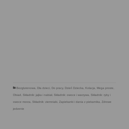
Bezglutenowa
,
Dla dzieci
,
Do pracy
,
Dzień Dziecka
,
Kolacja
,
Mega proste
,
Obiad
,
Składnik: jajka i nabiał
,
Składnik: owoce i warzywa
,
Składnik: ryby i
owoce morza
,
Składnik: ziemniaki
,
Zapiekanki i dania z piekarnika
,
Zdrowe
jedzenie