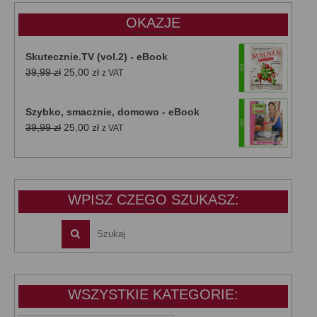
OKAZJE
Skutecznie.TV (vol.2) - eBook
Pierwotna
Aktualna
39,99
zł
25,00
zł
z VAT
cena
cena
wynosiła:
wynosi:
Szybko, smacznie, domowo - eBook
39,99 zł.
25,00 zł.
Pierwotna
Aktualna
39,99
zł
25,00
zł
z VAT
cena
cena
wynosiła:
wynosi:
39,99 zł.
25,00 zł.
WPISZ CZEGO SZUKASZ:
WSZYSTKIE KATEGORIE: