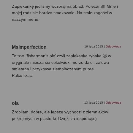
Zapiekankę jedliśmy wczoraj na obiad. Polecam!!! Mnie i
mojej rodzinie bardzo smakowała. Na stałe zagości w
naszym menu.
MsImperfection
16 lipca 2015
|
Odpowiedz
To tzw. 'fisherman’s pie’ czyli zapiekanka rybaka 🙂 w
oryginale miesza sie cokolwiek 'morze dalo’, zalewa
smietana i przykrywa ziemniaczanym puree.
Palce lizac.
ola
13 lipca 2015
|
Odpowiedz
Zrobiłam, dobre, ale lepsze wychodzi z ziemniaków
pokrojonych w plasterki. Dzięki za inspirację:)