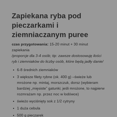
Zapiekana ryba pod
pieczarkami i
ziemniaczanym puree
czas przygotowania:
15-20 minut + 30 minut
zapiekania
/proporcje dla 3-4 osób; tip: zawsze dostosowuję ilości
ryb i ziemniaków do liczby osób, które będą jadły danie/
6-8 średnich ziemniaków
3 większe filety rybne (ok. 400 g) –świeże lub
mrożone np. mintaj, morszczuk, dorsz (wybieram
bardziej „mięsiste” gatunki; jeśli mrożone, to najpierw
rozmrażam np. przez noc w lodówce)
świeżo wyciśnięty sok z 1/2 cytryny
1 duża cebula
500 g pieczarek