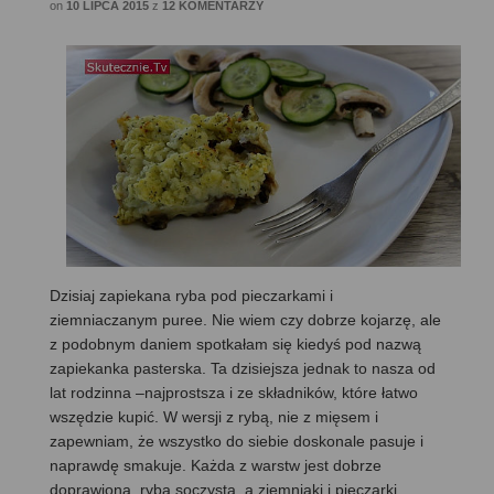
on
10 LIPCA 2015
z
12 KOMENTARZY
Dzisiaj zapiekana ryba pod pieczarkami i
ziemniaczanym puree. Nie wiem czy dobrze kojarzę, ale
z podobnym daniem spotkałam się kiedyś pod nazwą
zapiekanka pasterska. Ta dzisiejsza jednak to nasza od
lat rodzinna –najprostsza i ze składników, które łatwo
wszędzie kupić. W wersji z rybą, nie z mięsem i
zapewniam, że wszystko do siebie doskonale pasuje i
naprawdę smakuje. Każda z warstw jest dobrze
doprawiona, ryba soczysta, a ziemniaki i pieczarki