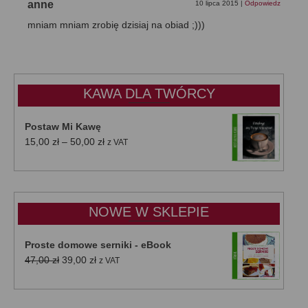
anne
10 lipca 2015
|
Odpowiedz
mniam mniam zrobię dzisiaj na obiad ;)))
KAWA DLA TWÓRCY
Postaw Mi Kawę
Zakres
15,00
zł
–
50,00
zł
z VAT
cen:
od
15,00 zł
do
NOWE W SKLEPIE
50,00 zł
Proste domowe serniki - eBook
Pierwotna
Aktualna
47,00
zł
39,00
zł
z VAT
cena
cena
wynosiła:
wynosi:
47,00 zł.
39,00 zł.