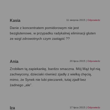
Kasia
11 sierpnia 2015
|
Odpowiedz
Danie z koncentratem pomidorowym nie jest
bezglutenowe, w przypadku radykalnej eliminacji gluten
ze wzgl zdrowotnych czym zastąpić ??
Ania
20 lipca 2015
|
Odpowiedz
Zrobiłam tą zapiekankę, bardzo smaczna. Mój Mąż był nią
zachwycony, dzieciaki również zjadły z wielką chęcią,
mimo, że Synek nie lubi pieczarek, tutaj zjadł bez
żadnego „ale”.
Iza
17 lipca 2015
|
Odpowiedz