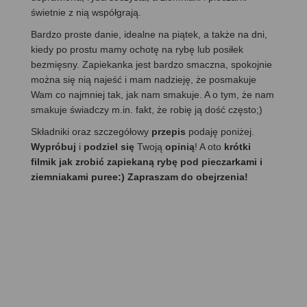
świetnie z nią współgrają.
Bardzo proste danie, idealne na piątek, a także na dni,
kiedy po prostu mamy ochotę na rybę lub posiłek
bezmięsny. Zapiekanka jest bardzo smaczna, spokojnie
można się nią najeść i mam nadzieję, że posmakuje
Wam co najmniej tak, jak nam smakuje. A o tym, że nam
smakuje świadczy m.in. fakt, że robię ją dość często;)
Składniki oraz szczegółowy
przepis
podaję poniżej.
Wypróbuj
i
podziel się
Twoją
opinią
! A oto
krótki
filmik jak zrobić zapiekaną rybę pod pieczarkami i
ziemniakami puree:) Zapraszam do obejrzenia!