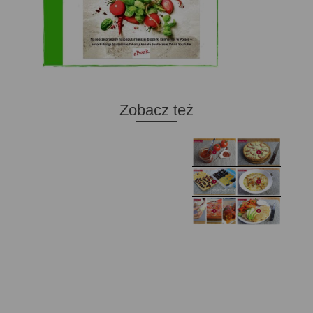
Zobacz też
Domowy ketchup (bez
Tarta francuska z
cukru)
cebulą i pomidorem
Zupa kurkowa z
Domowe żelki
selerem i pietruszką
Zapiekany naleśnik z
mięsem i pieczarkami. I
Gołąbki z cukinii
prosta sałatka
Najprostszy klasyczny
chlebek bananowy
Kotlety ruskie
(zawsze się uda!)