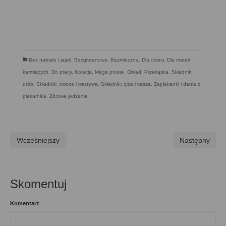
Bez nabiału i jajek
,
Bezglutenowa
,
Bezmleczna
,
Dla dzieci
,
Dla matek
karmiących
,
Do pracy
,
Kolacja
,
Mega proste
,
Obiad
,
Przekąska
,
Składnik:
drób
,
Składnik: owoce i warzywa
,
Składnik: ryże i kasze
,
Zapiekanki i dania z
piekarnika
,
Zdrowe jedzenie
Wcześniejszy
Następny
Skomentuj
Komentarz