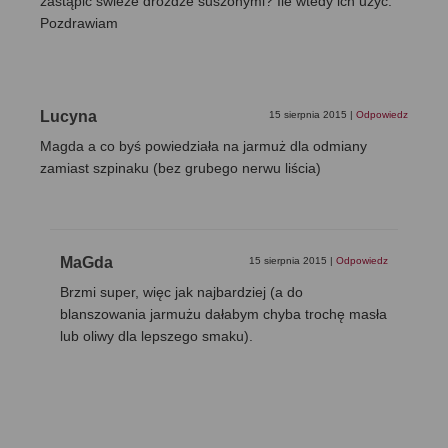
zastąpić świeże drożdże suszonymi? Ile wtedy ich użyć.
Pozdrawiam
Lucyna
15 sierpnia 2015
|
Odpowiedz
Magda a co byś powiedziała na jarmuż dla odmiany
zamiast szpinaku (bez grubego nerwu liścia)
MaGda
15 sierpnia 2015
|
Odpowiedz
Brzmi super, więc jak najbardziej (a do
blanszowania jarmużu dałabym chyba trochę masła
lub oliwy dla lepszego smaku).