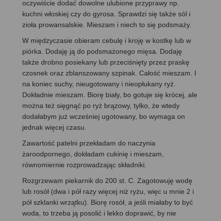
oczywiście dodać dowolne ulubione przyprawy np.
kuchni włoskiej czy do gyrosa. Sprawdzi się także sól i
zioła prowansalskie. Mieszam i niech to się podsmaży.
W międzyczasie obieram cebulę i kroję w kostkę lub w
piórka. Dodaję ją do podsmażonego mięsa. Dodaję
także drobno posiekany lub przeciśnięty przez praskę
czosnek oraz zblanszowany szpinak. Całość mieszam. I
na koniec suchy, nieugotowany i nieopłukany ryż.
Dokładnie mieszam. Biorę biały, bo gotuje się krócej, ale
można też sięgnąć po ryż brązowy, tylko, że wtedy
dodałabym już wcześniej ugotowany, bo wymaga on
jednak więcej czasu.
Zawartość patelni przekładam do naczynia
żaroodpornego, dokładam cukinię i mieszam,
równomiernie rozprowadzając składniki.
Rozgrzewam piekarnik do 200 st. C. Zagotowuję wodę
lub rosół (dwa i pół razy więcej niż ryżu, więc u mnie 2 i
pół szklanki wrzątku). Biorę rosół, a jeśli miałaby to być
woda, to trzeba ją posolić i lekko doprawić, by nie