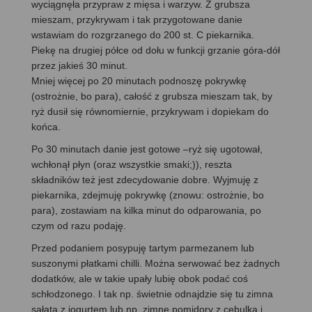
wyciągnęła przypraw z mięsa i warzyw. Z grubsza
mieszam, przykrywam i tak przygotowane danie
wstawiam do rozgrzanego do 200 st. C piekarnika.
Piekę na drugiej półce od dołu w funkcji grzanie góra-dół
przez jakieś 30 minut.
Mniej więcej po 20 minutach podnoszę pokrywkę
(ostrożnie, bo para), całość z grubsza mieszam tak, by
ryż dusił się równomiernie, przykrywam i dopiekam do
końca.
Po 30 minutach danie jest gotowe –ryż się ugotował,
wchłonął płyn (oraz wszystkie smaki;)), reszta
składników też jest zdecydowanie dobre. Wyjmuję z
piekarnika, zdejmuję pokrywkę (znowu: ostrożnie, bo
para), zostawiam na kilka minut do odparowania, po
czym od razu podaję.
Przed podaniem posypuję tartym parmezanem lub
suszonymi płatkami chilli. Można serwować bez żadnych
dodatków, ale w takie upały lubię obok podać coś
schłodzonego. I tak np. świetnie odnajdzie się tu zimna
sałata z jogurtem lub np. zimne pomidory z cebulką i