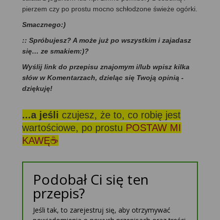
pierzem czy po prostu mocno schłodzone świeże ogórki.
Smacznego:)
:: Spróbujesz? A może już po wszystkim i zajadasz
się… ze smakiem:)?
Wyślij link do przepisu znajomym i/lub wpisz kilka
słów w Komentarzach, dzieląc się Twoją opinią -
dziękuję!
...a jeśli
czujesz, że to, co robię jest
wartościowe, po prostu
POSTAW MI
KAWĘ☕
Podobał Ci się ten
przepis?
Jeśli tak, to zarejestruj się, aby otrzymywać