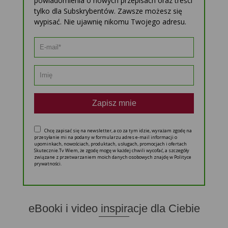
powiadomienia o nowych przepisach oraz treści
tylko dla Subskrybentów. Zawsze możesz się
wypisać. Nie ujawnię nikomu Twojego adresu.
Zapisz mnie
Chcę zapisać się na newsletter, a co za tym idzie, wyrażam zgodę na
przesyłanie mi na podany w formularzu adres e-mail informacji o
upominkach, nowościach, produktach, usługach, promocjach i ofertach
Skutecznie.Tv Wiem, że zgodę mogę w każdej chwili wycofać, a szczegóły
związane z przetwarzaniem moich danych osobowych znajdę w Polityce
prywatności.
eBooki i video inspiracje dla Ciebie