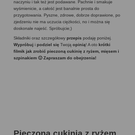
naczyniu i tak też jest podawane. Pachnie i smakuje
wyśmienicie, a całość jest banalnie prosta do
przygotowania. Pyszne, zdrowe, dobrze doprawione, po
zjedzeniu nie ma uczucia ciężkości, no i można się
doskonale najeść. Spróbujcie;)
Składniki oraz szczegółowy
przepis
podaję poniżej.
Wypróbuj
i
podziel się
Twoją
opinią
! A oto
krótki
filmik jak zrobić pieczoną cukinię z ryżem, mięsem i
szpinakiem 🙂 Zapraszam do obejrzenia!
Pieczona cukinia z ryżem,