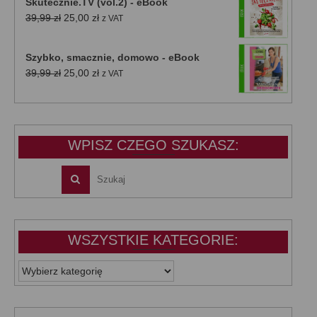
Skutecznie.TV (vol.2) - eBook
Pierwotna
Aktualna
39,99
zł
25,00
zł
z VAT
cena
cena
wynosiła:
wynosi:
Szybko, smacznie, domowo - eBook
39,99 zł.
25,00 zł.
Pierwotna
Aktualna
39,99
zł
25,00
zł
z VAT
cena
cena
wynosiła:
wynosi:
39,99 zł.
25,00 zł.
WPISZ CZEGO SZUKASZ:
WSZYSTKIE KATEGORIE:
WSZYSTKIE
KATEGORIE: