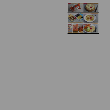
Domowy ketchup (bez
Tarta francuska z
cukru)
cebulą i pomidorem
Zupa kurkowa z
Domowe żelki
selerem i pietruszką
Zapiekany naleśnik z
mięsem i pieczarkami. I
Gołąbki z cukinii
prosta sałatka
Najprostszy klasyczny
chlebek bananowy
Kotlety ruskie
(zawsze się uda!)