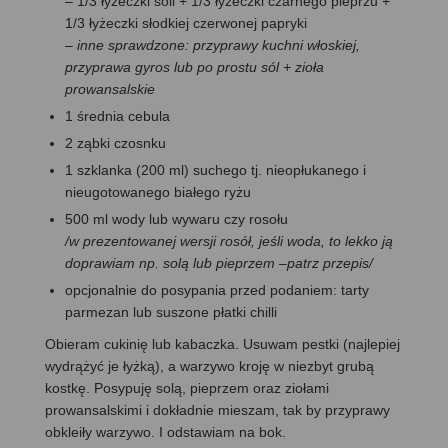
– 1/3 łyżeczki soli + 1/3 łyżeczki czarnego pieprzu +
1/3 łyżeczki słodkiej czerwonej papryki
– inne sprawdzone: przyprawy kuchni włoskiej,
przyprawa gyros lub po prostu sól + zioła
prowansalskie
1 średnia cebula
2 ząbki czosnku
1 szklanka (200 ml) suchego tj. nieopłukanego i
nieugotowanego białego ryżu
500 ml wody lub wywaru czy rosołu
/w prezentowanej wersji rosół, jeśli woda, to lekko ją
doprawiam np. solą lub pieprzem –patrz przepis/
opcjonalnie do posypania przed podaniem: tarty
parmezan lub suszone płatki chilli
Obieram cukinię lub kabaczka. Usuwam pestki (najlepiej
wydrążyć je łyżką), a warzywo kroję w niezbyt grubą
kostkę. Posypuję solą, pieprzem oraz ziołami
prowansalskimi i dokładnie mieszam, tak by przyprawy
obkleiły warzywo. I odstawiam na bok.