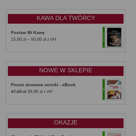
KAWA DLA TWÓRCY
Postaw Mi Kawę
Zakres
15,00
zł
–
50,00
zł
z VAT
cen:
od
15,00 zł
do
NOWE W SKLEPIE
50,00 zł
Proste domowe serniki - eBook
Pierwotna
Aktualna
47,00
zł
39,00
zł
z VAT
cena
cena
wynosiła:
wynosi:
47,00 zł.
39,00 zł.
OKAZJE