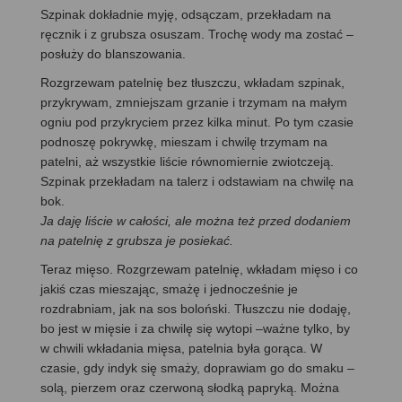
Szpinak dokładnie myję, odsączam, przekładam na
ręcznik i z grubsza osuszam. Trochę wody ma zostać –
posłuży do blanszowania.
Rozgrzewam patelnię bez tłuszczu, wkładam szpinak,
przykrywam, zmniejszam grzanie i trzymam na małym
ogniu pod przykryciem przez kilka minut. Po tym czasie
podnoszę pokrywkę, mieszam i chwilę trzymam na
patelni, aż wszystkie liście równomiernie zwiotczeją.
Szpinak przekładam na talerz i odstawiam na chwilę na
bok.
Ja daję liście w całości, ale można też przed dodaniem
na patelnię z grubsza je posiekać.
Teraz mięso. Rozgrzewam patelnię, wkładam mięso i co
jakiś czas mieszając, smażę i jednocześnie je
rozdrabniam, jak na sos boloński. Tłuszczu nie dodaję,
bo jest w mięsie i za chwilę się wytopi –ważne tylko, by
w chwili wkładania mięsa, patelnia była gorąca. W
czasie, gdy indyk się smaży, doprawiam go do smaku –
solą, pierzem oraz czerwoną słodką papryką. Można