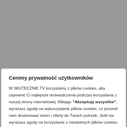
Cenimy prywatność użytkowników
W SKUTECZNIE.TV korzystamy z plików cookies, aby
zapewnić Ci najlepsze doświadczenia podczas korzystania z
naszej strony internetowej. Klikając
"Akceptuję wszystkie"
,
wyrażasz zgodę na wykorzystanie plików cookies, co pozwoli
nam dostosować treści i oferty do Twoich potrzeb. Jeśli nie
'Nie-łączenie' składników
,
Deser
,
Dla dzieci
,
Dla matek karmiących
,
Dla
wyrażasz zgody na korzystanie z nieistotnych plików cookies,
niespodziewanych gości
,
Do kawy czy herbaty
,
Do pracy
,
Dzień Dziecka
,