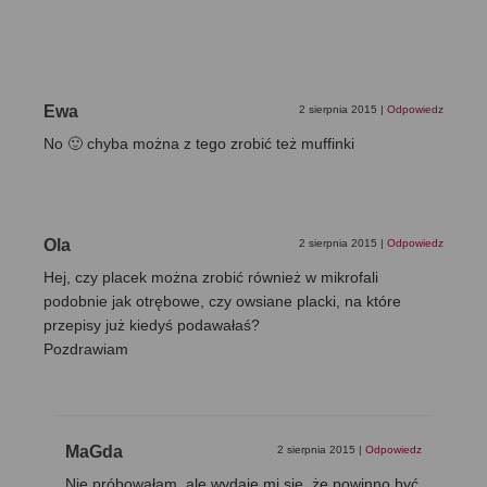
Ewa
2 sierpnia 2015
|
Odpowiedz
No 🙂 chyba można z tego zrobić też muffinki
Ola
2 sierpnia 2015
|
Odpowiedz
Hej, czy placek można zrobić również w mikrofali
podobnie jak otrębowe, czy owsiane placki, na które
przepisy już kiedyś podawałaś?
Pozdrawiam
MaGda
2 sierpnia 2015
|
Odpowiedz
Nie próbowałam, ale wydaje mi się, że powinno być