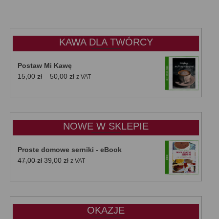
KAWA DLA TWÓRCY
Postaw Mi Kawę
Zakres
15,00
zł
–
50,00
zł
z VAT
cen:
od
15,00 zł
do
NOWE W SKLEPIE
50,00 zł
Proste domowe serniki - eBook
Pierwotna
Aktualna
47,00
zł
39,00
zł
z VAT
cena
cena
wynosiła:
wynosi:
47,00 zł.
39,00 zł.
OKAZJE