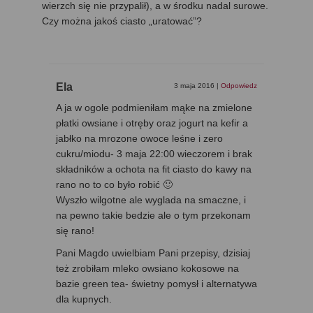
wierzch się nie przypalił), a w środku nadal surowe.
Czy można jakoś ciasto „uratować”?
Ela
3 maja 2016
|
Odpowiedz
A ja w ogole podmieniłam mąke na zmielone
płatki owsiane i otręby oraz jogurt na kefir a
jabłko na mrozone owoce leśne i zero
cukru/miodu- 3 maja 22:00 wieczorem i brak
składników a ochota na fit ciasto do kawy na
rano no to co było robić 🙂
Wyszło wilgotne ale wyglada na smaczne, i
na pewno takie bedzie ale o tym przekonam
się rano!
Pani Magdo uwielbiam Pani przepisy, dzisiaj
też zrobiłam mleko owsiano kokosowe na
bazie green tea- świetny pomysł i alternatywa
dla kupnych.