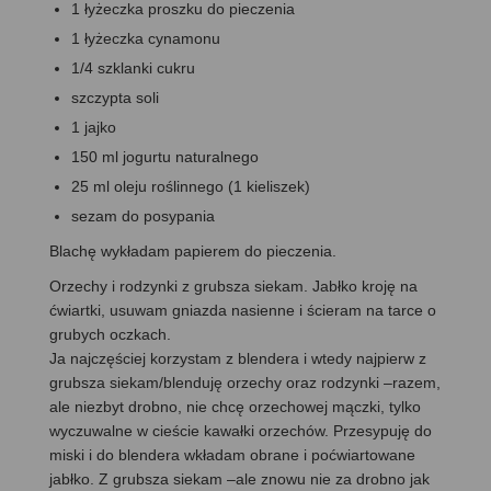
1 łyżeczka proszku do pieczenia
1 łyżeczka cynamonu
1/4 szklanki cukru
szczypta soli
1 jajko
150 ml jogurtu naturalnego
25 ml oleju roślinnego (1 kieliszek)
sezam do posypania
Blachę wykładam papierem do pieczenia.
Orzechy i rodzynki z grubsza siekam. Jabłko kroję na
ćwiartki, usuwam gniazda nasienne i ścieram na tarce o
grubych oczkach.
Ja najczęściej korzystam z blendera i wtedy najpierw z
grubsza siekam/blenduję orzechy oraz rodzynki –razem,
ale niezbyt drobno, nie chcę orzechowej mączki, tylko
wyczuwalne w cieście kawałki orzechów. Przesypuję do
miski i do blendera wkładam obrane i poćwiartowane
jabłko. Z grubsza siekam –ale znowu nie za drobno jak