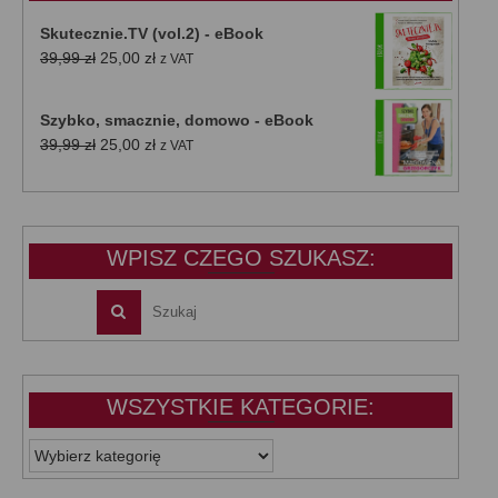
Skutecznie.TV (vol.2) - eBook
Pierwotna
Aktualna
39,99
zł
25,00
zł
z VAT
cena
cena
wynosiła:
wynosi:
Szybko, smacznie, domowo - eBook
39,99 zł.
25,00 zł.
Pierwotna
Aktualna
39,99
zł
25,00
zł
z VAT
cena
cena
wynosiła:
wynosi:
39,99 zł.
25,00 zł.
WPISZ CZEGO SZUKASZ:
WSZYSTKIE KATEGORIE:
WSZYSTKIE
KATEGORIE: