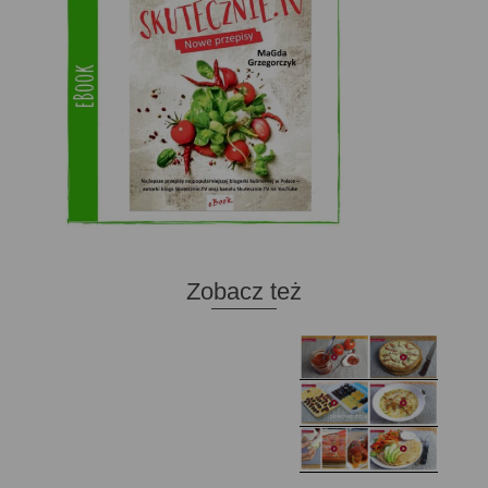
Zobacz też
Domowy ketchup (bez
Tarta francuska z
cukru)
cebulą i pomidorem
Zupa kurkowa z
Domowe żelki
selerem i pietruszką
Zapiekany naleśnik z
mięsem i pieczarkami. I
Gołąbki z cukinii