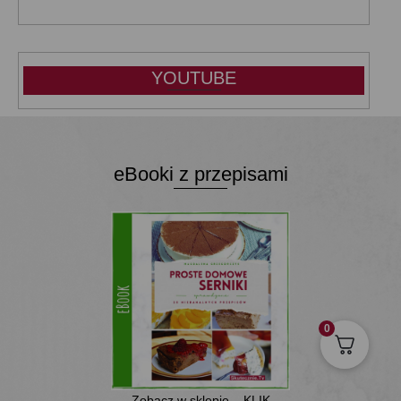
YOUTUBE
eBooki z przepisami
0
Zobacz w sklepie... KLIK