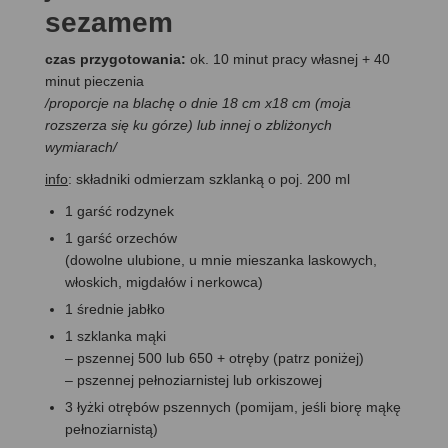
sezamem
czas przygotowania:
ok. 10 minut pracy własnej + 40
minut pieczenia
/proporcje na blachę o dnie 18 cm x18 cm (moja
rozszerza się ku górze) lub innej o zbliżonych
wymiarach/
info
: składniki odmierzam szklanką o poj. 200 ml
1 garść rodzynek
1 garść orzechów
(dowolne ulubione, u mnie mieszanka laskowych,
włoskich, migdałów i nerkowca)
1 średnie jabłko
1 szklanka mąki
– pszennej 500 lub 650 + otręby (patrz poniżej)
– pszennej pełnoziarnistej lub orkiszowej
3 łyżki otrębów pszennych (pomijam, jeśli biorę mąkę
pełnoziarnistą)