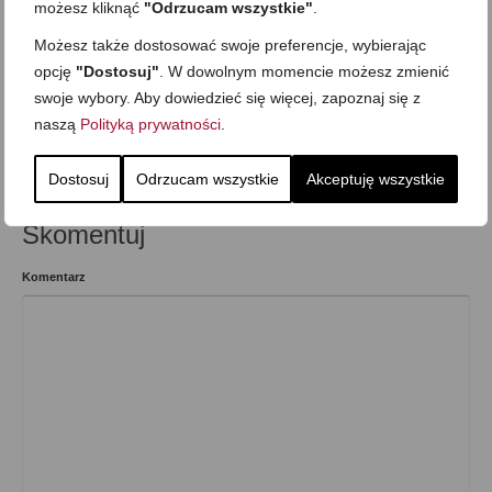
możesz kliknąć
"Odrzucam wszystkie"
.
Kolacja
,
Mega proste
,
Przekąska
,
Składnik: jajka i nabiał
,
Składnik: owoce i
Możesz także dostosować swoje preferencje, wybierając
warzywa
,
Wegetariańska
,
Wypieki i ciasta
opcję
"Dostosuj"
. W dowolnym momencie możesz zmienić
swoje wybory. Aby dowiedzieć się więcej, zapoznaj się z
naszą
Polityką prywatności
.
Wcześniejszy
Następny
Dostosuj
Odrzucam wszystkie
Akceptuję wszystkie
Skomentuj
Komentarz