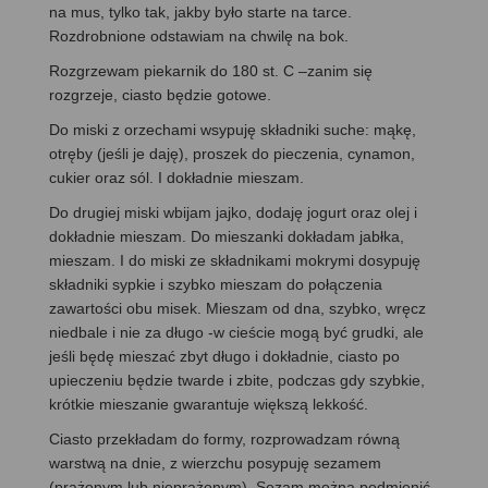
na mus, tylko tak, jakby było starte na tarce.
Rozdrobnione odstawiam na chwilę na bok.
Rozgrzewam piekarnik do 180 st. C –zanim się
rozgrzeje, ciasto będzie gotowe.
Do miski z orzechami wsypuję składniki suche: mąkę,
otręby (jeśli je daję), proszek do pieczenia, cynamon,
cukier oraz sól. I dokładnie mieszam.
Do drugiej miski wbijam jajko, dodaję jogurt oraz olej i
dokładnie mieszam. Do mieszanki dokładam jabłka,
mieszam. I do miski ze składnikami mokrymi dosypuję
składniki sypkie i szybko mieszam do połączenia
zawartości obu misek. Mieszam od dna, szybko, wręcz
niedbale i nie za długo -w cieście mogą być grudki, ale
jeśli będę mieszać zbyt długo i dokładnie, ciasto po
upieczeniu będzie twarde i zbite, podczas gdy szybkie,
krótkie mieszanie gwarantuje większą lekkość.
Ciasto przekładam do formy, rozprowadzam równą
warstwą na dnie, z wierzchu posypuję sezamem
(prażonym lub nieprażonym). Sezam można podmienić