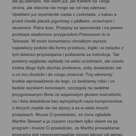
ale jej zabraklo. Nie wiem juz, jak trafilem na Twoja
strona, ale obecnie nie moge sie od niej oderwac.
Upieklem juz wysmienite ciasta z czekolada, z kakao a
przed chwila placek jogurtowy z jabłkiem, orzechami i
sezamem. Palce lizac. Przepisy sa wysmienite i na pewno
przekaze wiadomosc przyjaciolom-Polonusom tu w
Teksasie. W moim komentarzu chcialbym wyrazic
najwiekszy podziw dla formy przekazu, logiki i w zwiazku z
tym latwosci przyswajania i podazania za instrukcja. Tak
powinny wygladac wyklady na wielu uczelniach, ale czesto
trzeba dlugo bylo sluchac profesora, zeby dowiedziec sie
o co mu chodzilo i do czego zmierzal. Trzy elementy:
krotkie wprowadzenie do tego, co bedziemy robic i co
bedzie wynikiem koncowym, szczegoly na swietnie
przygotowanym filmie ze wspanialym glosem instruktorki,
no i lista skladnikow bez wymyslnych nazw komponentow,
o ktorych zwykle sie nie slyszy a sa w wielu innych
przepisach. Musze Ci powiedziec, ze zona ogladala
Marthe Stewart a ja czasem rzucilem tylko okiem na jej
program i musze Ci powiedziec, ze Marthy prowadzenie
programu jest nieporownywalnie nizszej jakosci od werwy,