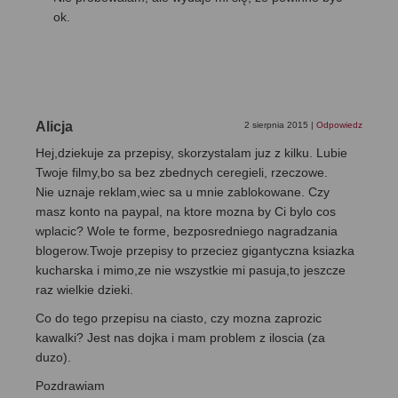
ok.
Alicja
2 sierpnia 2015
|
Odpowiedz
Hej,dziekuje za przepisy, skorzystalam juz z kilku. Lubie
Twoje filmy,bo sa bez zbednych ceregieli, rzeczowe.
Nie uznaje reklam,wiec sa u mnie zablokowane. Czy
masz konto na paypal, na ktore mozna by Ci bylo cos
wplacic? Wole te forme, bezposredniego nagradzania
blogerow.Twoje przepisy to przeciez gigantyczna ksiazka
kucharska i mimo,ze nie wszystkie mi pasuja,to jeszcze
raz wielkie dzieki.
Co do tego przepisu na ciasto, czy mozna zaprozic
kawalki? Jest nas dojka i mam problem z iloscia (za
duzo).
Pozdrawiam