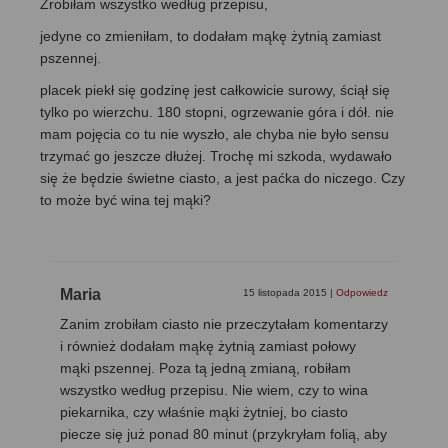
Zrobiłam wszystko według przepisu,
jedyne co zmieniłam, to dodałam mąkę żytnią zamiast
pszennej.
placek piekł się godzinę jest całkowicie surowy, ściął się
tylko po wierzchu. 180 stopni, ogrzewanie góra i dół. nie
mam pojęcia co tu nie wyszło, ale chyba nie było sensu
trzymać go jeszcze dłużej. Trochę mi szkoda, wydawało
się że będzie świetne ciasto, a jest paćka do niczego. Czy
to może być wina tej mąki?
Maria
15 listopada 2015
|
Odpowiedz
Zanim zrobiłam ciasto nie przeczytałam komentarzy
i również dodałam mąkę żytnią zamiast połowy
mąki pszennej. Poza tą jedną zmianą, robiłam
wszystko według przepisu. Nie wiem, czy to wina
piekarnika, czy właśnie mąki żytniej, bo ciasto
piecze się już ponad 80 minut (przykryłam folią, aby