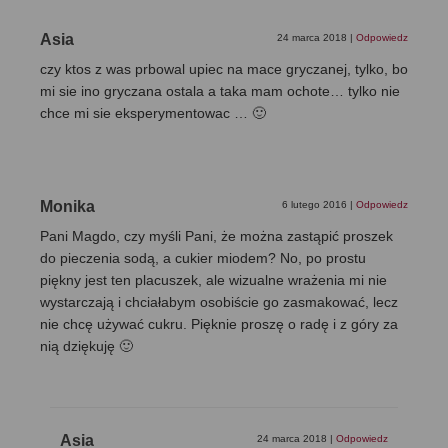
Asia
24 marca 2018
|
Odpowiedz
czy ktos z was prbowal upiec na mace gryczanej, tylko, bo
mi sie ino gryczana ostala a taka mam ochote… tylko nie
chce mi sie eksperymentowac … 🙂
Monika
6 lutego 2016
|
Odpowiedz
Pani Magdo, czy myśli Pani, że można zastąpić proszek
do pieczenia sodą, a cukier miodem? No, po prostu
piękny jest ten placuszek, ale wizualne wrażenia mi nie
wystarczają i chciałabym osobiście go zasmakować, lecz
nie chcę używać cukru. Pięknie proszę o radę i z góry za
nią dziękuję 🙂
Asia
24 marca 2018
|
Odpowiedz