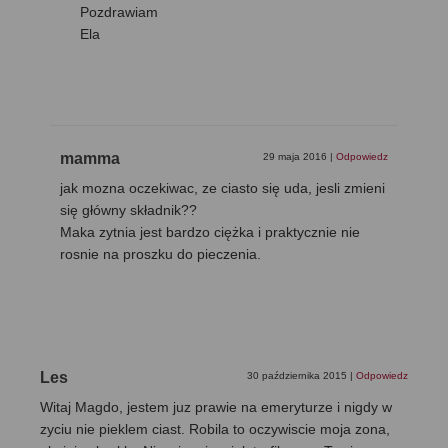
Pozdrawiam
Ela
mamma
29 maja 2016
|
Odpowiedz
jak mozna oczekiwac, ze ciasto się uda, jesli zmieni
się główny składnik??
Maka zytnia jest bardzo ciężka i praktycznie nie
rosnie na proszku do pieczenia.
Les
30 października 2015
|
Odpowiedz
Witaj Magdo, jestem juz prawie na emeryturze i nigdy w
zyciu nie pieklem ciast. Robila to oczywiscie moja zona,