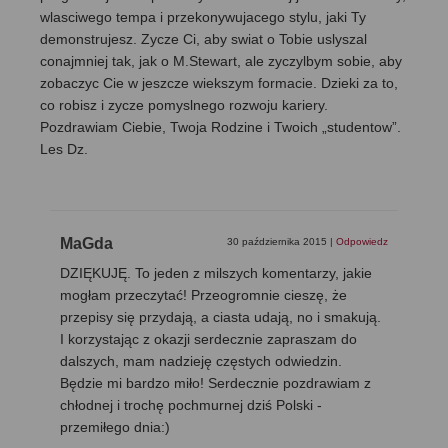
wlasciwego tempa i przekonywujacego stylu, jaki Ty
demonstrujesz. Zycze Ci, aby swiat o Tobie uslyszal
conajmniej tak, jak o M.Stewart, ale zyczylbym sobie, aby
zobaczyc Cie w jeszcze wiekszym formacie. Dzieki za to,
co robisz i zycze pomyslnego rozwoju kariery.
Pozdrawiam Ciebie, Twoja Rodzine i Twoich „studentow”.
Les Dz.
MaGda
30 października 2015
|
Odpowiedz
DZIĘKUJĘ. To jeden z milszych komentarzy, jakie
mogłam przeczytać! Przeogromnie cieszę, że
przepisy się przydają, a ciasta udają, no i smakują.
I korzystając z okazji serdecznie zapraszam do
dalszych, mam nadzieję częstych odwiedzin.
Będzie mi bardzo miło! Serdecznie pozdrawiam z
chłodnej i trochę pochmurnej dziś Polski -
przemiłego dnia:)