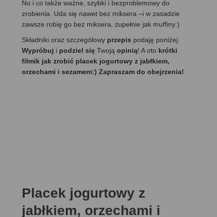
No i co także ważne, szybki i bezproblemowy do
zrobienia. Uda się nawet bez miksera –i w zasadzie
zawsze robię go bez miksera, zupełnie jak muffiny:)
Składniki oraz szczegółowy
przepis
podaję poniżej.
Wypróbuj
i
podziel się
Twoją
opinią
! A oto
krótki
filmik jak zrobić placek jogurtowy z jabłkiem,
orzechami i sezamem:) Zapraszam do obejrzenia!
Placek jogurtowy z
jabłkiem, orzechami i