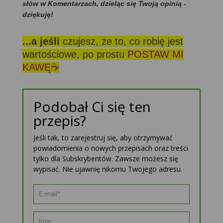
słów w Komentarzach, dzieląc się Twoją opinią -
dziękuję!
...a jeśli
czujesz, że to, co robię jest
wartościowe, po prostu
POSTAW MI
KAWĘ☕
Podobał Ci się ten
przepis?
Jeśli tak, to zarejestruj się, aby otrzymywać
powiadomienia o nowych przepisach oraz treści
tylko dla Subskrybentów. Zawsze możesz się
wypisać. Nie ujawnię nikomu Twojego adresu.