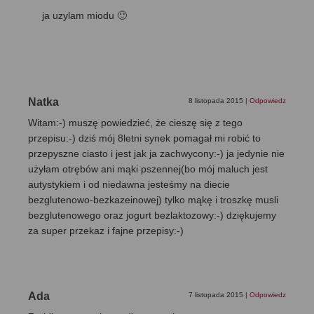
ja uzylam miodu 🙂
Natka
8 listopada 2015
|
Odpowiedz
Witam:-) muszę powiedzieć, że cieszę się z tego
przepisu:-) dziś mój 8letni synek pomagał mi robić to
przepyszne ciasto i jest jak ja zachwycony:-) ja jedynie nie
użyłam otrębów ani mąki pszennej(bo mój maluch jest
autystykiem i od niedawna jesteśmy na diecie
bezglutenowo-bezkazeinowej) tylko mąkę i troszkę musli
bezglutenowego oraz jogurt bezlaktozowy:-) dziękujemy
za super przekaz i fajne przepisy:-)
Ada
7 listopada 2015
|
Odpowiedz