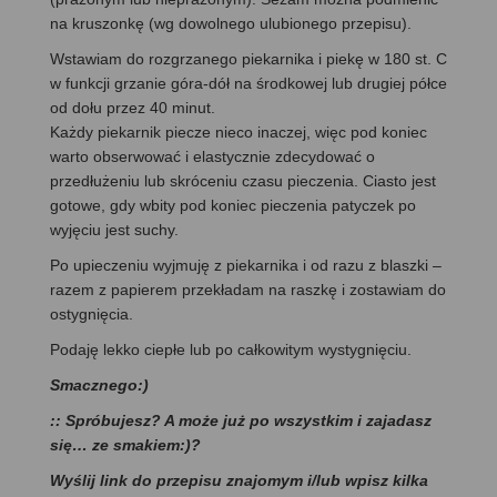
na kruszonkę (wg dowolnego ulubionego przepisu).
Wstawiam do rozgrzanego piekarnika i piekę w 180 st. C
w funkcji grzanie góra-dół na środkowej lub drugiej półce
od dołu przez 40 minut.
Każdy piekarnik piecze nieco inaczej, więc pod koniec
warto obserwować i elastycznie zdecydować o
przedłużeniu lub skróceniu czasu pieczenia. Ciasto jest
gotowe, gdy wbity pod koniec pieczenia patyczek po
wyjęciu jest suchy.
Po upieczeniu wyjmuję z piekarnika i od razu z blaszki –
razem z papierem przekładam na raszkę i zostawiam do
ostygnięcia.
Podaję lekko ciepłe lub po całkowitym wystygnięciu.
Smacznego:)
:: Spróbujesz? A może już po wszystkim i zajadasz
się… ze smakiem:)?
Wyślij link do przepisu znajomym i/lub wpisz kilka