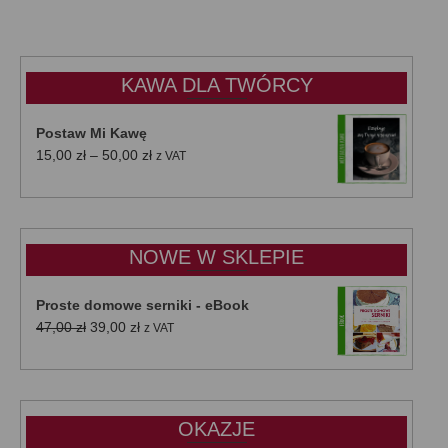
KAWA DLA TWÓRCY
Postaw Mi Kawę
Zakres
15,00
zł
–
50,00
zł
z VAT
cen:
od
15,00 zł
do
NOWE W SKLEPIE
50,00 zł
Proste domowe serniki - eBook
Pierwotna
Aktualna
47,00
zł
39,00
zł
z VAT
cena
cena
wynosiła:
wynosi:
47,00 zł.
39,00 zł.
OKAZJE