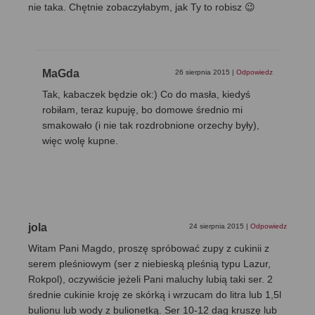
nie taka. Chętnie zobaczyłabym, jak Ty to robisz 😉
MaGda
26 sierpnia 2015
|
Odpowiedz
Tak, kabaczek będzie ok:) Co do masła, kiedyś
robiłam, teraz kupuję, bo domowe średnio mi
smakowało (i nie tak rozdrobnione orzechy były),
więc wolę kupne.
jola
24 sierpnia 2015
|
Odpowiedz
Witam Pani Magdo, proszę spróbować zupy z cukinii z
serem pleśniowym (ser z niebieską pleśnią typu Lazur,
Rokpol), oczywiście jeżeli Pani maluchy lubią taki ser. 2
średnie cukinie kroję ze skórką i wrzucam do litra lub 1,5l
bulionu lub wody z bulionetką. Ser 10-12 dag kruszę lub