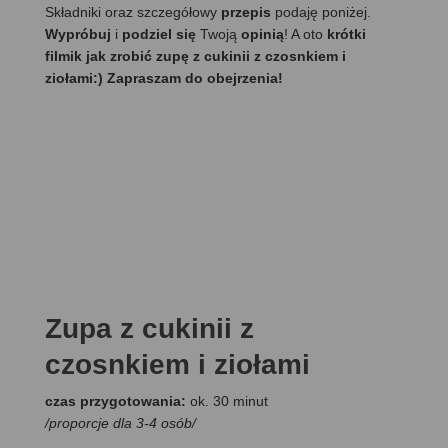
Składniki oraz szczegółowy
przepis
podaję poniżej.
Wypróbuj
i
podziel się
Twoją
opinią
! A oto
krótki
filmik jak zrobić zupę z cukinii z czosnkiem i
ziołami:) Zapraszam do obejrzenia!
Zupa z cukinii z
czosnkiem i ziołami
czas przygotowania:
ok. 30 minut
/proporcje dla 3-4 osób/