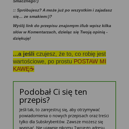
Smacznego:)
:: Spróbujesz? A może już po wszystkim i zajadasz
się… ze smakiem:)?
Wyślij link do przepisu znajomym i/lub wpisz kilka
słów w Komentarzach, dzieląc się Twoją opinią -
dziękuję!
...a jeśli
czujesz, że to, co robię jest
wartościowe, po prostu
POSTAW MI
KAWĘ☕
Podobał Ci się ten
przepis?
Jeśli tak, to zarejestruj się, aby otrzymywać
powiadomienia o nowych przepisach oraz treści
tylko dla Subskrybentów. Zawsze możesz się
wypisać. Nie ujawnię nikomu Twojego adresu.