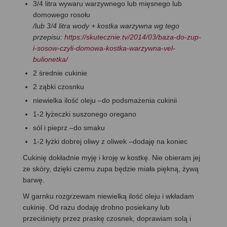
3/4 litra wywaru warzywnego lub mięsnego lub
domowego rosołu
/lub 3/4 litra wody + kostka warzywna wg tego
przepisu:
https://skutecznie.tv/2014/03/baza-do-zup-
i-sosow-czyli-domowa-kostka-warzywna-vel-
bulionetka/
2 średnie cukinie
2 ząbki czosnku
niewielka ilość oleju –do podsmażenia cukinii
1-2 łyżeczki suszonego oregano
sól i pieprz –do smaku
1-2 łyżki dobrej oliwy z oliwek –dodaję na koniec
Cukinię dokładnie myję i kroję w kostkę. Nie obieram jej
ze skóry, dzięki czemu zupa będzie miała piękną, żywą
barwę.
W garnku rozgrzewam niewielką ilość oleju i wkładam
cukinię. Od razu dodaję drobno posiekany lub
przeciśnięty przez praskę czosnek, doprawiam solą i