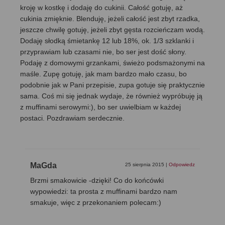
kroję w kostkę i dodaję do cukinii. Całość gotuję, aż
cukinia zmięknie. Blenduję, jeżeli całość jest zbyt rzadka,
jeszcze chwilę gotuję, jeżeli zbyt gęsta rozcieńczam wodą.
Dodaję słodką śmietankę 12 lub 18%, ok. 1/3 szklanki i
przyprawiam lub czasami nie, bo ser jest dość słony.
Podaję z domowymi grzankami, świeżo podsmażonymi na
maśle. Zupę gotuję, jak mam bardzo mało czasu, bo
podobnie jak w Pani przepisie, zupa gotuje się praktycznie
sama. Coś mi się jednak wydaje, że również wypróbuję ją
z muffinami serowymi:), bo ser uwielbiam w każdej
postaci. Pozdrawiam serdecznie.
MaGda
25 sierpnia 2015
|
Odpowiedz
Brzmi smakowicie -dzięki! Co do końcówki
wypowiedzi: ta prosta z muffinami bardzo nam
smakuje, więc z przekonaniem polecam:)