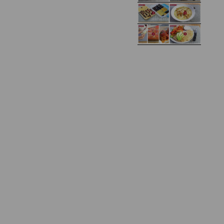
Domowy ketchup (bez
Tarta francuska z
cukru)
cebulą i pomidorem
Zupa kurkowa z
Domowe żelki
selerem i pietruszką
Zapiekany naleśnik z
mięsem i pieczarkami. I
Gołąbki z cukinii
prosta sałatka
Najprostszy klasyczny
chlebek bananowy
Kotlety ruskie
(zawsze się uda!)