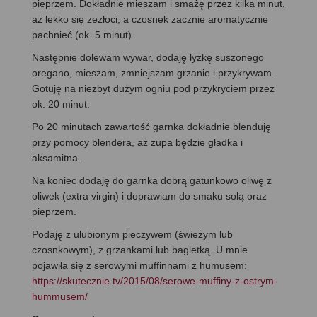
pieprzem. Dokładnie mieszam i smażę przez kilka minut,
aż lekko się zezłoci, a czosnek zacznie aromatycznie
pachnieć (ok. 5 minut).
Następnie dolewam wywar, dodaję łyżkę suszonego
oregano, mieszam, zmniejszam grzanie i przykrywam.
Gotuję na niezbyt dużym ogniu pod przykryciem przez
ok. 20 minut.
Po 20 minutach zawartość garnka dokładnie blenduję
przy pomocy blendera, aż zupa będzie gładka i
aksamitna.
Na koniec dodaję do garnka dobrą gatunkowo oliwę z
oliwek (extra virgin) i doprawiam do smaku solą oraz
pieprzem.
Podaję z ulubionym pieczywem (świeżym lub
czosnkowym), z grzankami lub bagietką. U mnie
pojawiła się z serowymi muffinnami z humusem:
https://skutecznie.tv/2015/08/serowe-muffiny-z-ostrym-
hummusem/