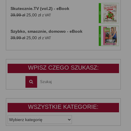
Skutecznie.TV (vol.2) - eBook
Pierwotna
Aktualna
39,99
zł
25,00
zł
z VAT
cena
cena
wynosiła:
wynosi:
Szybko, smacznie, domowo - eBook
39,99 zł.
25,00 zł.
Pierwotna
Aktualna
39,99
zł
25,00
zł
z VAT
cena
cena
wynosiła:
wynosi:
39,99 zł.
25,00 zł.
WPISZ CZEGO SZUKASZ:
WSZYSTKIE KATEGORIE:
WSZYSTKIE
KATEGORIE: