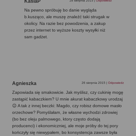
KasiaP
28 sierpnia 2015
|
Odpowiedz
Na pewno spróbuję bo danie wygląda
b.kusząco, ale muszę znaleźć taki strugak w
okolicy. Na razie bez powodzenia, a zakup
przez internet to wyższe koszty wysyłki niż
sam gadżet.
Agnieszka
26 sierpnia 2015
|
Odpowiedz
Zapowiada się smakowicie. Jak myślisz, czy cukinię mogę
zastąpić kabaczkiem? U mnie akurat kabaczkowy urodzaj
😉 A tak z innej beczki: Magdo, czy robisz domowe masło
orzechowe? Pomyślałam, że własne wychodzi zdrowiej
(bo bez oleju palmowego, ktory często dodają
producenci) i ekonomiczniej, ale moje próby do tej pory
kończyły się niewypałem, bo konsystencja zawsze była