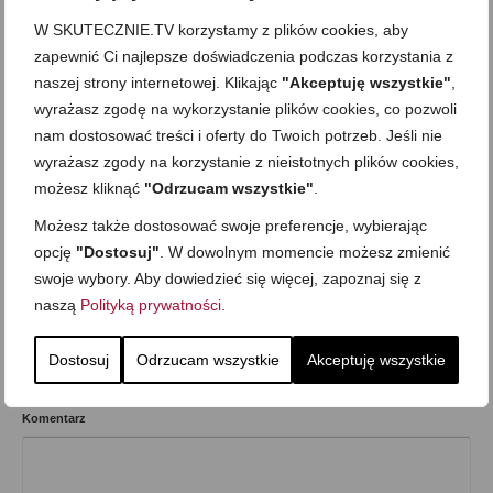
W SKUTECZNIE.TV korzystamy z plików cookies, aby
zapewnić Ci najlepsze doświadczenia podczas korzystania z
'Nie-łączenie' składników
,
Bez nabiału i jajek
,
Bezglutenowa
,
Bezmleczna
,
naszej strony internetowej. Klikając
"Akceptuję wszystkie"
,
Dania jednogarnkowe
,
Dla dzieci
,
Dla matek karmiących
,
Dla
wyrażasz zgodę na wykorzystanie plików cookies, co pozwoli
niespodziewanych gości
,
Do pracy
,
Kolacja
,
Mega proste
,
Obiad
,
nam dostosować treści i oferty do Twoich potrzeb. Jeśli nie
Romantyczny posiłek
,
Składnik: owoce i warzywa
,
Sylwester i inne imprezowe
,
wyrażasz zgody na korzystanie z nieistotnych plików cookies,
Walentynki
,
Wegetariańska
,
Zdrowe jedzenie
,
Zupy i gulasze
możesz kliknąć
"Odrzucam wszystkie"
.
Możesz także dostosować swoje preferencje, wybierając
opcję
"Dostosuj"
. W dowolnym momencie możesz zmienić
swoje wybory. Aby dowiedzieć się więcej, zapoznaj się z
Wcześniejszy
Następny
naszą
Polityką prywatności
.
Dostosuj
Odrzucam wszystkie
Akceptuję wszystkie
Skomentuj
Komentarz