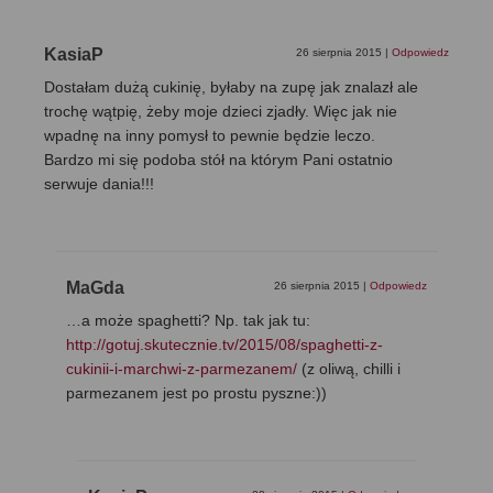
KasiaP
26 sierpnia 2015
|
Odpowiedz
Dostałam dużą cukinię, byłaby na zupę jak znalazł ale
trochę wątpię, żeby moje dzieci zjadły. Więc jak nie
wpadnę na inny pomysł to pewnie będzie leczo.
Bardzo mi się podoba stół na którym Pani ostatnio
serwuje dania!!!
MaGda
26 sierpnia 2015
|
Odpowiedz
…a może spaghetti? Np. tak jak tu:
http://gotuj.skutecznie.tv/2015/08/spaghetti-z-
cukinii-i-marchwi-z-parmezanem/
(z oliwą, chilli i
parmezanem jest po prostu pyszne:))