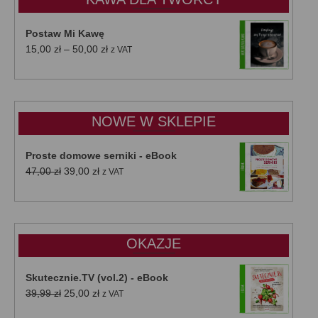
Postaw Mi Kawę
Zakres
15,00
zł
–
50,00
zł
z VAT
cen:
od
15,00 zł
do
NOWE W SKLEPIE
50,00 zł
Proste domowe serniki - eBook
Pierwotna
Aktualna
47,00
zł
39,00
zł
z VAT
cena
cena
wynosiła:
wynosi:
47,00 zł.
39,00 zł.
OKAZJE
Skutecznie.TV (vol.2) - eBook
Pierwotna
Aktualna
39,99
zł
25,00
zł
z VAT
cena
cena