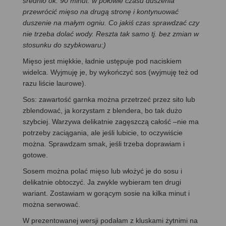
średnio ok. 90 minut. w połowie czasu duszenia
przewrócić mięso na drugą stronę i kontynuować
duszenie na małym ogniu. Co jakiś czas sprawdzać czy
nie trzeba dolać wody. Reszta tak samo tj. bez zmian w
stosunku do szybkowaru:)
Mięso jest miękkie, ładnie ustępuje pod naciskiem
widelca. Wyjmuję je, by wykończyć sos (wyjmuję też od
razu liście laurowe).
Sos: zawartość garnka można przetrzeć przez sito lub
zblendować, ja korzystam z blendera, bo tak dużo
szybciej. Warzywa delikatnie zagęszczą całość –nie ma
potrzeby zaciągania, ale jeśli lubicie, to oczywiście
można. Sprawdzam smak, jeśli trzeba doprawiam i
gotowe.
Sosem można polać mięso lub włożyć je do sosu i
delikatnie obtoczyć. Ja zwykle wybieram ten drugi
wariant. Zostawiam w gorącym sosie na kilka minut i
można serwować.
W prezentowanej wersji podałam z kluskami żytnimi na