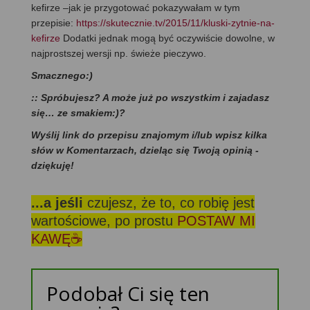
kefirze –jak je przygotować pokazywałam w tym
przepisie:
https://skutecznie.tv/2015/11/kluski-zytnie-na-
kefirze
Dodatki jednak mogą być oczywiście dowolne, w
najprostszej wersji np. świeże pieczywo.
Smacznego:)
:: Spróbujesz? A może już po wszystkim i zajadasz
się… ze smakiem:)?
Wyślij link do przepisu znajomym i/lub wpisz kilka
słów w Komentarzach, dzieląc się Twoją opinią -
dziękuję!
...a jeśli
czujesz, że to, co robię jest
wartościowe, po prostu
POSTAW MI
KAWĘ☕
Podobał Ci się ten