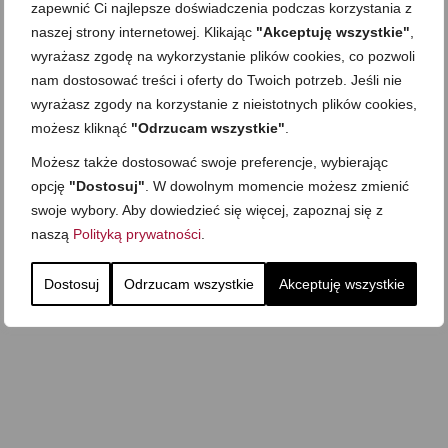
zapewnić Ci najlepsze doświadczenia podczas korzystania z
Zobacz też
naszej strony internetowej. Klikając
"Akceptuję wszystkie"
,
wyrażasz zgodę na wykorzystanie plików cookies, co pozwoli
nam dostosować treści i oferty do Twoich potrzeb. Jeśli nie
wyrażasz zgody na korzystanie z nieistotnych plików cookies,
Domowy ketchup (bez
Tarta francuska z
cukru)
cebulą i pomidorem
możesz kliknąć
"Odrzucam wszystkie"
.
Możesz także dostosować swoje preferencje, wybierając
Zupa kurkowa z
Domowe żelki
selerem i pietruszką
opcję
"Dostosuj"
. W dowolnym momencie możesz zmienić
Zapiekany naleśnik z
swoje wybory. Aby dowiedzieć się więcej, zapoznaj się z
mięsem i pieczarkami. I
Gołąbki z cukinii
prosta sałatka
naszą
Polityką prywatności
.
Najprostszy klasyczny
chlebek bananowy
Kotlety ruskie
(zawsze się uda!)
Dostosuj
Odrzucam wszystkie
Akceptuję wszystkie