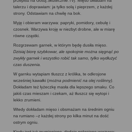
przepisu na Gotuj.Skutecznie.Tv). Mięso układam na
talerzu i doprawiam: ja tylko solą i pieprzem, z każdej
strony. Odstawiam na chwilę na bok.
Myję i obieram warzywa: papryki, pomidory, cebulę i
czosnek. Warzywa kroję w niezbyt drobne, ale w miarę
równe cząstki.
Rozgrzewam garnek, w którym będę dusiła mięso.
Dzisiaj biorę szybkowar, ale spokojnie można sięgnąć po
zwykły garnek i wszystko robić tak samo, tylko wydłużyć
czas duszenia.
W garnku wytapiam tłuszcz z królika, te odkrojone
wcześniej kawałki (
można podmienić na olej roślinny).
Dokładam też łyżeczkę masła dla lepszego smaku. Co
jakiś czas mieszam i czekam, aż tłuszcz się wytopi i
lekko zrumieni.
Wtedy dokładam mięso i obsmażam na średnim ogniu
na rumiano –z każdej strony po kilka minut na dość
ostrym ogniu.
Kiedy jest już zrumienione, dodaję pokrojone warzywa: