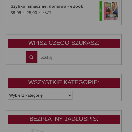
wynosiła:
wynosi:
Szybko, smacznie, domowo - eBook
39,99 zł.
25,00 zł.
Pierwotna
Aktualna
39,99
zł
25,00
zł
z VAT
cena
cena
wynosiła:
wynosi:
39,99 zł.
25,00 zł.
WPISZ CZEGO SZUKASZ:
WSZYSTKIE KATEGORIE:
WSZYSTKIE
KATEGORIE:
BEZPŁATNY JADŁOSPIS: