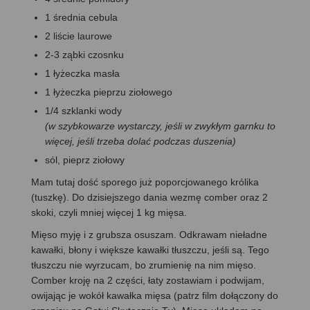
1 średnia cebula
2 liście laurowe
2-3 ząbki czosnku
1 łyżeczka masła
1 łyżeczka pieprzu ziołowego
1/4 szklanki wody
(w szybkowarze wystarczy, jeśli w zwykłym garnku to
więcej, jeśli trzeba dolać podczas duszenia)
sól, pieprz ziołowy
Mam tutaj dość sporego już poporcjowanego królika
(tuszkę). Do dzisiejszego dania wezmę comber oraz 2
skoki, czyli mniej więcej 1 kg mięsa.
Mięso myję i z grubsza osuszam. Odkrawam nieładne
kawałki, błony i większe kawałki tłuszczu, jeśli są. Tego
tłuszczu nie wyrzucam, bo zrumienię na nim mięso.
Comber kroję na 2 części, łaty zostawiam i podwijam,
owijając je wokół kawałka mięsa (patrz film dołączony do