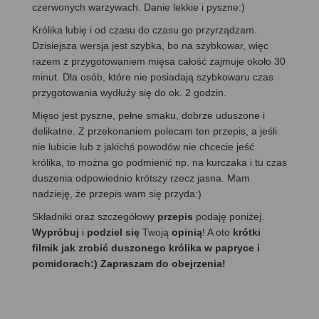
czerwonych warzywach. Danie lekkie i pyszne:)
Królika lubię i od czasu do czasu go przyrządzam.
Dzisiejsza wersja jest szybka, bo na szybkowar, więc
razem z przygotowaniem mięsa całość zajmuje około 30
minut. Dla osób, które nie posiadają szybkowaru czas
przygotowania wydłuży się do ok. 2 godzin.
Mięso jest pyszne, pełne smaku, dobrze uduszone i
delikatne. Z przekonaniem polecam ten przepis, a jeśli
nie lubicie lub z jakichś powodów nie chcecie jeść
królika, to można go podmienić np. na kurczaka i tu czas
duszenia odpowiednio krótszy rzecz jasna. Mam
nadzieję, że przepis wam się przyda:)
Składniki oraz szczegółowy
przepis
podaję poniżej.
Wypróbuj
i
podziel się
Twoją
opinią
! A oto
krótki
filmik jak zrobić duszonego królika w papryce i
pomidorach:) Zapraszam do obejrzenia!