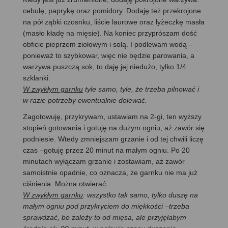
cebulę, paprykę oraz pomidory. Dodaję też przekrojone
na pół ząbki czosnku, liście laurowe oraz łyżeczkę masła
(masło kładę na mięsie). Na koniec przyprószam dość
obficie pieprzem ziołowym i solą. I podlewam wodą –
ponieważ to szybkowar, więc nie będzie parowania, a
warzywa puszczą sok, to daję jej niedużo, tylko 1/4
szklanki.
W zwykłym garnku
tyle samo, tyle, że trzeba pilnować i
w razie potrzeby ewentualnie dolewać.
Zagotowuję, przykrywam, ustawiam na 2-gi, ten wyższy
stopień gotowania i gotuję na dużym ogniu, aż zawór się
podniesie. Wtedy zmniejszam grzanie i od tej chwili liczę
czas –gotuję przez 20 minut na małym ogniu. Po 20
minutach wyłączam grzanie i zostawiam, aż zawór
samoistnie opadnie, co oznacza, że garnku nie ma już
ciśnienia. Można otwierać.
W zwykłym garnku
: wszystko tak samo, tylko duszę na
małym ogniu pod przykryciem do miękkości –trzeba
sprawdzać, bo zależy to od mięsa, ale przyjęłabym