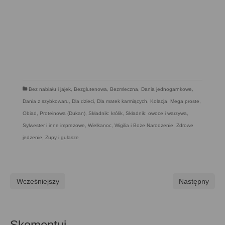
Bez nabiału i jajek
,
Bezglutenowa
,
Bezmleczna
,
Dania jednogarnkowe
,
Dania z szybkowaru
,
Dla dzieci
,
Dla matek karmiących
,
Kolacja
,
Mega proste
,
Obiad
,
Proteinowa (Dukan)
,
Składnik: królik
,
Składnik: owoce i warzywa
,
Sylwester i inne imprezowe
,
Wielkanoc
,
Wigilia i Boże Narodzenie
,
Zdrowe
jedzenie
,
Zupy i gulasze
Wcześniejszy
Następny
Skomentuj