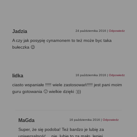
Jadzia
24 października 2016
|
Odpowiedz
A czy jak posypię cynamonem to też może byc taka
bułeczka 😉
lidka
16 października 2016
|
Odpowiedz
ciasto wspaniałe !!!!! wiele zastosowań!!!!! jest pani moim
guru gotowania 🙂 wielkie dzięki :)))
MaGda
16 października 2016
|
Odpowiedz
Super, że się podoba! Też bardzo je lubię za
uniwersalność… nie, lubię to za mało, lepiej