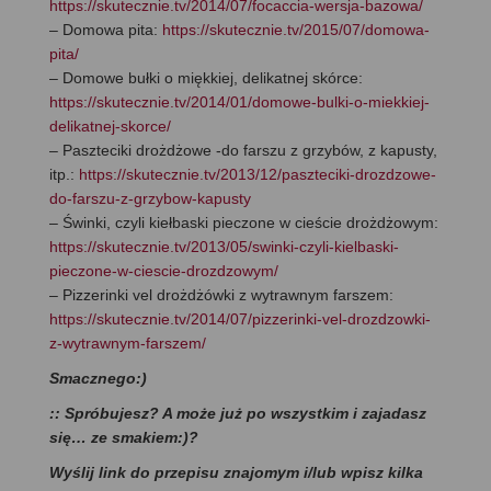
https://skutecznie.tv/2014/07/focaccia-wersja-bazowa/
– Domowa pita:
https://skutecznie.tv/2015/07/domowa-
pita/
– Domowe bułki o miękkiej, delikatnej skórce:
https://skutecznie.tv/2014/01/domowe-bulki-o-miekkiej-
delikatnej-skorce/
– Paszteciki drożdżowe -do farszu z grzybów, z kapusty,
itp.:
https://skutecznie.tv/2013/12/paszteciki-drozdzowe-
do-farszu-z-grzybow-kapusty
– Świnki, czyli kiełbaski pieczone w cieście drożdżowym:
https://skutecznie.tv/2013/05/swinki-czyli-kielbaski-
pieczone-w-ciescie-drozdzowym/
– Pizzerinki vel drożdżówki z wytrawnym farszem:
https://skutecznie.tv/2014/07/pizzerinki-vel-drozdzowki-
z-wytrawnym-farszem/
Smacznego:)
:: Spróbujesz? A może już po wszystkim i zajadasz
się… ze smakiem:)?
Wyślij link do przepisu znajomym i/lub wpisz kilka