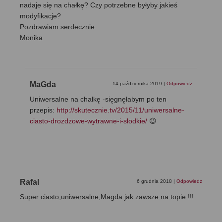
nadaje się na chałkę? Czy potrzebne byłyby jakieś
modyfikacje?
Pozdrawiam serdecznie
Monika
MaGda
14 października 2019
|
Odpowiedz
Uniwersalne na chałkę -sięgnęłabym po ten
przepis:
http://skutecznie.tv/2015/11/uniwersalne-
ciasto-drozdzowe-wytrawne-i-slodkie/
😉
Rafal
6 grudnia 2018
|
Odpowiedz
Super ciasto,uniwersalne,Magda jak zawsze na topie !!!