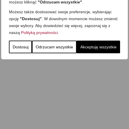
możesz kliknąć
"Odrzucam wszystkie"
.
Najprostszy klasyczny
chlebek bananowy
Możesz także dostosować swoje preferencje, wybierając
Kotlety ruskie
(zawsze się uda!)
opcję
"Dostosuj"
. W dowolnym momencie możesz zmienić
swoje wybory. Aby dowiedzieć się więcej, zapoznaj się z
naszą
Polityką prywatności
.
Dostosuj
Odrzucam wszystkie
Akceptuję wszystkie