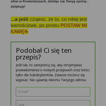
słów w Komentarzach, dzieląc się Twoją opinią -
dziękuję!
...a jeśli
czujesz, że to, co robię jest
wartościowe, po prostu
POSTAW MI
KAWĘ☕
Podobał Ci się ten
przepis?
Jeśli tak, to zarejestruj się, aby otrzymywać
powiadomienia o nowych przepisach oraz treści
tylko dla Subskrybentów. Zawsze możesz się
wypisać. Nie ujawnię nikomu Twojego adresu.