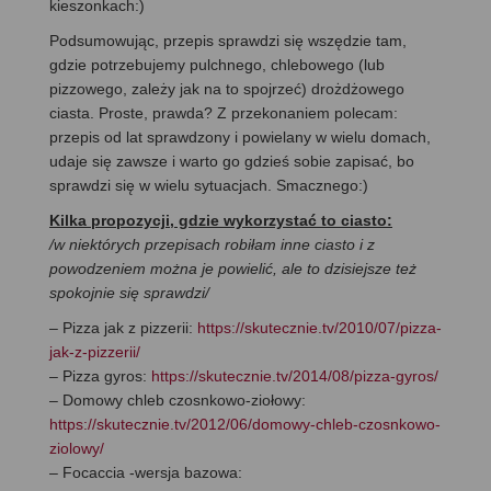
kieszonkach:)
Podsumowując, przepis sprawdzi się wszędzie tam,
gdzie potrzebujemy pulchnego, chlebowego (lub
pizzowego, zależy jak na to spojrzeć) drożdżowego
ciasta. Proste, prawda? Z przekonaniem polecam:
przepis od lat sprawdzony i powielany w wielu domach,
udaje się zawsze i warto go gdzieś sobie zapisać, bo
sprawdzi się w wielu sytuacjach. Smacznego:)
Kilka propozycji, gdzie wykorzystać to ciasto:
/w niektórych przepisach robiłam inne ciasto i z
powodzeniem można je powielić, ale to dzisiejsze też
spokojnie się sprawdzi/
– Pizza jak z pizzerii:
https://skutecznie.tv/2010/07/pizza-
jak-z-pizzerii/
– Pizza gyros:
https://skutecznie.tv/2014/08/pizza-gyros/
– Domowy chleb czosnkowo-ziołowy:
https://skutecznie.tv/2012/06/domowy-chleb-czosnkowo-
ziolowy/
– Focaccia -wersja bazowa: