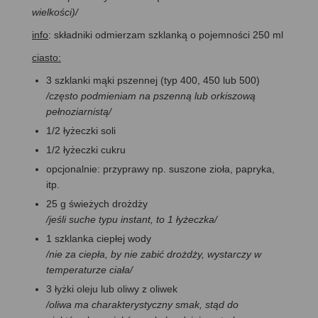
wielkości)/
info
: składniki odmierzam szklanką o pojemności 250 ml
ciasto:
3 szklanki mąki pszennej (typ 400, 450 lub 500)
/często podmieniam na pszenną lub orkiszową
pełnoziarnistą/
1/2 łyżeczki soli
1/2 łyżeczki cukru
opcjonalnie: przyprawy np. suszone zioła, papryka,
itp.
25 g świeżych drożdży
/jeśli suche typu instant, to 1 łyżeczka/
1 szklanka ciepłej wody
/nie za ciepła, by nie zabić drożdży, wystarczy w
temperaturze ciała/
3 łyżki oleju lub oliwy z oliwek
/oliwa ma charakterystyczny smak, stąd do