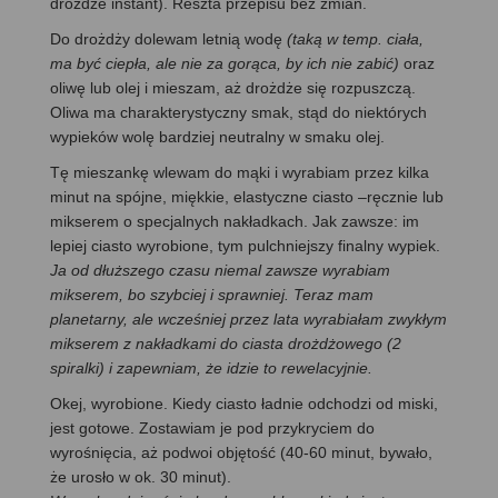
drożdże instant). Reszta przepisu bez zmian.
Do drożdży dolewam letnią wodę
(taką w temp. ciała,
ma być ciepła, ale nie za gorąca, by ich nie zabić)
oraz
oliwę lub olej i mieszam, aż drożdże się rozpuszczą.
Oliwa ma charakterystyczny smak, stąd do niektórych
wypieków wolę bardziej neutralny w smaku olej.
Tę mieszankę wlewam do mąki i wyrabiam przez kilka
minut na spójne, miękkie, elastyczne ciasto –ręcznie lub
mikserem o specjalnych nakładkach. Jak zawsze: im
lepiej ciasto wyrobione, tym pulchniejszy finalny wypiek.
Ja od dłuższego czasu niemal zawsze wyrabiam
mikserem, bo szybciej i sprawniej. Teraz mam
planetarny, ale wcześniej przez lata wyrabiałam zwykłym
mikserem z nakładkami do ciasta drożdżowego (2
spiralki) i zapewniam, że idzie to rewelacyjnie.
Okej, wyrobione. Kiedy ciasto ładnie odchodzi od miski,
jest gotowe. Zostawiam je pod przykryciem do
wyrośnięcia, aż podwoi objętość (40-60 minut, bywało,
że urosło w ok. 30 minut).