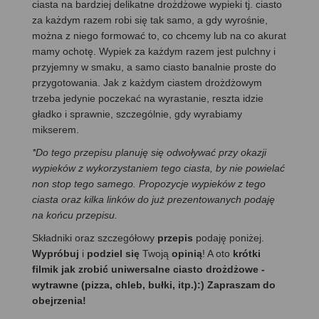
ciasta na bardziej delikatne drożdżowe wypieki tj. ciasto
za każdym razem robi się tak samo, a gdy wyrośnie,
można z niego formować to, co chcemy lub na co akurat
mamy ochotę. Wypiek za każdym razem jest pulchny i
przyjemny w smaku, a samo ciasto banalnie proste do
przygotowania. Jak z każdym ciastem drożdżowym
trzeba jedynie poczekać na wyrastanie, reszta idzie
gładko i sprawnie, szczególnie, gdy wyrabiamy
mikserem.
*Do tego przepisu planuję się odwoływać przy okazji
wypieków z wykorzystaniem tego ciasta, by nie powielać
non stop tego samego. Propozycje wypieków z tego
ciasta oraz kilka linków do już prezentowanych podaję
na końcu przepisu.
Składniki oraz szczegółowy
przepis
podaję poniżej.
Wypróbuj
i
podziel się
Twoją
opinią
! A oto
krótki
filmik jak zrobić uniwersalne ciasto drożdżowe -
wytrawne (pizza, chleb, bułki, itp.):) Zapraszam do
obejrzenia!