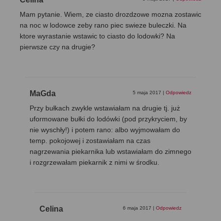
Mam pytanie. Wiem, ze ciasto drozdzowe mozna zostawic
na noc w lodowce zeby rano piec swieze buleczki. Na
ktore wyrastanie wstawic to ciasto do lodowki? Na
pierwsze czy na drugie?
MaGda
5 maja 2017
|
Odpowiedz
Przy bułkach zwykle wstawiałam na drugie tj. już
uformowane bułki do lodówki (pod przykryciem, by
nie wyschły!) i potem rano: albo wyjmowałam do
temp. pokojowej i zostawiałam na czas
nagrzewania piekarnika lub wstawiałam do zimnego
i rozgrzewałam piekarnik z nimi w środku.
Celina
6 maja 2017
|
Odpowiedz