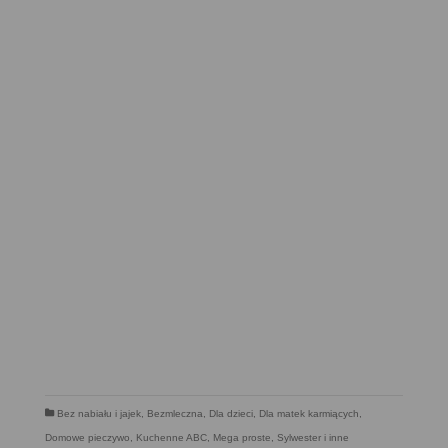
Bez nabiału i jajek
,
Bezmleczna
,
Dla dzieci
,
Dla matek karmiących
,
Domowe pieczywo
,
Kuchenne ABC
,
Mega proste
,
Sylwester i inne