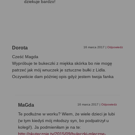
dziekuje bardzo!
Dorota
16 marca 2017
|
Odpowiedz
Cześć Magda
Wypróbuje te bukeczki z miękka skórka bo nie mogę
patrzeć jak mój wnuczek je sztuczne bułki z Lidla.
Oczywiście dam później opis gdyż jestem twoja fanka
MaGda
16 marca 2017
|
Odpowiedz
Te podłużne w worku? Wiem, że wiele dzieci je lubi
(w tym kiedyś mój młodszy syn, bo podpatrzył u
kolegi!). Ja podmieniłam je na te:
http://skutecznie.tv/2015/09/buleczki-mleczne-