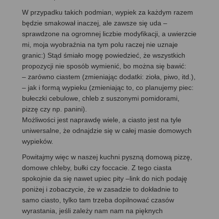
W przypadku takich podmian, wypiek za każdym razem
będzie smakował inaczej, ale zawsze się uda –
sprawdzone na ogromnej liczbie modyfikacji, a uwierzcie
mi, moja wyobraźnia na tym polu raczej nie uznaje
granic:) Stąd śmiało mogę powiedzieć, że wszystkich
propozycji nie sposób wymienić, bo można się bawić:
– zarówno ciastem (zmieniając dodatki: zioła, piwo, itd.),
– jak i formą wypieku (zmieniając to, co planujemy piec:
bułeczki cebulowe, chleb z suszonymi pomidorami,
pizzę czy np. panini).
Możliwości jest naprawdę wiele, a ciasto jest na tyle
uniwersalne, że odnajdzie się w całej masie domowych
wypieków.
Powitajmy więc w naszej kuchni pyszną domową pizzę,
domowe chleby, bułki czy foccacie. Z tego ciasta
spokojnie da się nawet upiec pity –link do nich podaję
poniżej i zobaczycie, że w zasadzie to dokładnie to
samo ciasto, tylko tam trzeba dopilnować czasów
wyrastania, jeśli zależy nam nam na pięknych