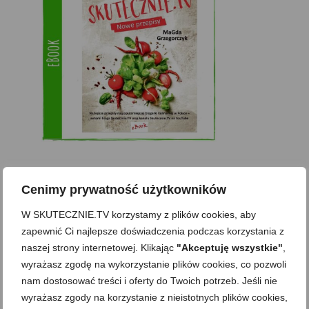
Zobacz też
Cenimy prywatność użytkowników
W SKUTECZNIE.TV korzystamy z plików cookies, aby
zapewnić Ci najlepsze doświadczenia podczas korzystania z
Domowy ketchup (bez
Tarta francuska z
naszej strony internetowej. Klikając
"Akceptuję wszystkie"
,
cukru)
cebulą i pomidorem
wyrażasz zgodę na wykorzystanie plików cookies, co pozwoli
Zupa kurkowa z
Domowe żelki
selerem i pietruszką
nam dostosować treści i oferty do Twoich potrzeb. Jeśli nie
wyrażasz zgody na korzystanie z nieistotnych plików cookies,
Zapiekany naleśnik z
mięsem i pieczarkami. I
Gołąbki z cukinii
prosta sałatka