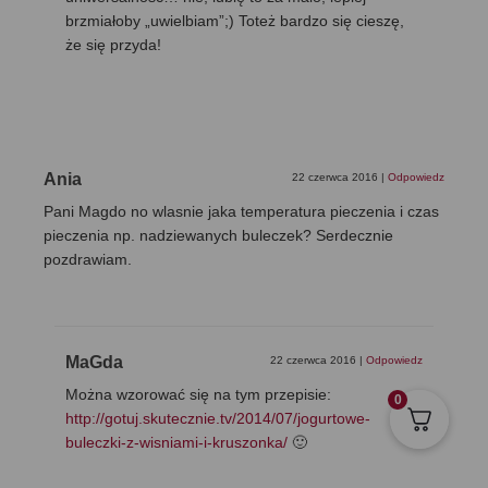
brzmiałoby „uwielbiam”;) Toteż bardzo się cieszę,
że się przyda!
Ania
22 czerwca 2016
|
Odpowiedz
Pani Magdo no wlasnie jaka temperatura pieczenia i czas
pieczenia np. nadziewanych buleczek? Serdecznie
pozdrawiam.
MaGda
22 czerwca 2016
|
Odpowiedz
Można wzorować się na tym przepisie:
0
http://gotuj.skutecznie.tv/2014/07/jogurtowe-
buleczki-z-wisniami-i-kruszonka/
🙂