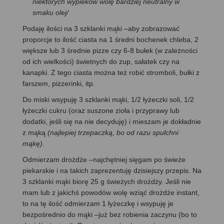
niektórych wypieków wolę bardziej neutralny w
smaku olej/
Podaję ilości na 3 szklanki mąki –aby zobrazować
proporcje to ilość ciasta na 1 średni bochenek chleba, 2
większe lub 3 średnie pizze czy 6-8 bułek (w zależności
od ich wielkości) świetnych do zup, sałatek czy na
kanapki. Z tego ciasta można też robić stromboli, bułki z
farszem, pizzerinki, itp.
Do miski wsypuję 3 szklanki mąki, 1/2 łyżeczki soli, 1/2
łyżeczki cukru (oraz suszone zioła i przyprawy lub
dodatki, jeśli się na nie decyduję) i mieszam je dokładnie
z mąką
(najlepiej trzepaczką, bo od razu spulchni
mąkę)
.
Odmierzam drożdże –najchętniej sięgam po świeże
piekarskie i na takich zaprezentuję dzisiejszy przepis. Na
3 szklanki mąki biorę 25 g świeżych drożdży. Jeśli nie
mam lub z jakichś powodów wolę wziąć drożdże instant,
to na tę ilość odmierzam 1 łyżeczkę i wsypuję je
bezpośrednio do mąki –już bez robienia zaczynu (bo to