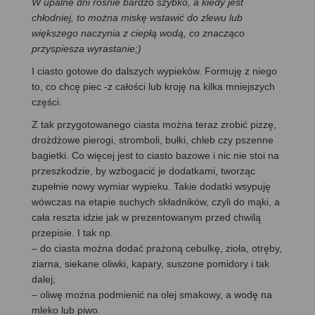
W upalne dni rośnie bardzo szybko, a kiedy jest
chłodniej, to można miskę wstawić do zlewu lub
większego naczynia z ciepłą wodą, co znacząco
przyspiesza wyrastanie;)
I ciasto gotowe do dalszych wypieków. Formuję z niego
to, co chcę piec -z całości lub kroję na kilka mniejszych
części.
Z tak przygotowanego ciasta można teraz zrobić pizzę,
drożdżowe pierogi, stromboli, bułki, chleb czy pszenne
bagietki. Co więcej jest to ciasto bazowe i nic nie stoi na
przeszkodzie, by wzbogacić je dodatkami, tworząc
zupełnie nowy wymiar wypieku. Takie dodatki wsypuję
wówczas na etapie suchych składników, czyli do mąki, a
cała reszta idzie jak w prezentowanym przed chwilą
przepisie. I tak np.
– do ciasta można dodać prażoną cebulkę, zioła, otręby,
ziarna, siekane oliwki, kapary, suszone pomidory i tak
dalej;
– oliwę można podmienić na olej smakowy, a wodę na
mleko lub piwo.