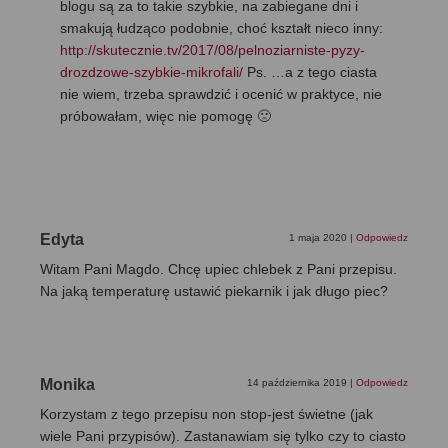
blogu są za to takie szybkie, na zabiegane dni i
smakują łudząco podobnie, choć kształt nieco inny:
http://skutecznie.tv/2017/08/pelnoziarniste-pyzy-
drozdzowe-szybkie-mikrofali/
Ps. …a z tego ciasta
nie wiem, trzeba sprawdzić i ocenić w praktyce, nie
próbowałam, więc nie pomogę 🙁
Edyta
1 maja 2020
|
Odpowiedz
Witam Pani Magdo. Chcę upiec chlebek z Pani przepisu.
Na jaką temperaturę ustawić piekarnik i jak długo piec?
Monika
14 października 2019
|
Odpowiedz
Korzystam z tego przepisu non stop-jest świetne (jak
wiele Pani przypisów). Zastanawiam się tylko czy to ciasto