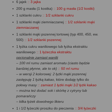
6 jajek
:: 3 jajka
200 g masła (1 kostka)
:: 100 g masła (1/2 kostki)
1 szklanki cukru
:: 1/2 szklanki cukru
1 szklanki mąki ziemniaczanej
:: 1/2 szklanki mąki
ziemniaczanej
1 szklanki mąki pszennej tortowej (typ 400, 450, ew.
500)
:: 1/2 szklanki pszennej
1 łyżka cukru waniliowego lub łyżka ekstraktu
waniliowego
:: 1 łyżeczka ekstraktu
opcjonalnie zamiast wanilii
– 100 ml rumu zamiast aromatu (ciasto będzie
bardziej płynne, ale to ok)
:: 50 ml rumu
– w wersji 2 kolorowej: 2 łyżki mąki pszennej
zastępuję 1 łyżką kakao,
które dodaję tylko do
połowy masy
:: zamiast 1 łyżki mąki 1/2 łyżki kakao
– można też dodać sok i skórkę z cytryny lub
pomarańczy
– kilka łyżek dowolnego likieru
1 i 1/2 łyżeczki proszku do pieczenia
:: 3/4 łyżeczki