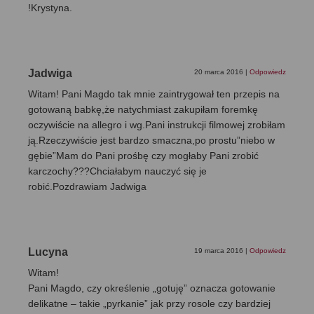
!Krystyna.
Jadwiga
20 marca 2016
|
Odpowiedz
Witam! Pani Magdo tak mnie zaintrygował ten przepis na
gotowaną babkę,że natychmiast zakupiłam foremkę
oczywiście na allegro i wg.Pani instrukcji filmowej zrobiłam
ją.Rzeczywiście jest bardzo smaczna,po prostu”niebo w
gębie”Mam do Pani prośbę czy mogłaby Pani zrobić
karczochy???Chciałabym nauczyć się je
robić.Pozdrawiam Jadwiga
Lucyna
19 marca 2016
|
Odpowiedz
Witam!
Pani Magdo, czy określenie „gotuję” oznacza gotowanie
delikatne – takie „pyrkanie” jak przy rosole czy bardziej