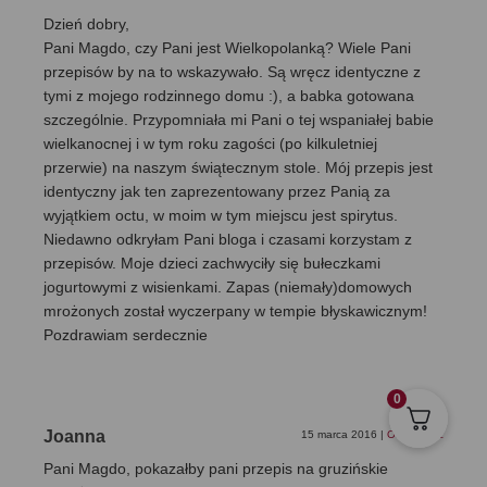
Dzień dobry,
Pani Magdo, czy Pani jest Wielkopolanką? Wiele Pani
przepisów by na to wskazywało. Są wręcz identyczne z
tymi z mojego rodzinnego domu :), a babka gotowana
szczególnie. Przypomniała mi Pani o tej wspaniałej babie
wielkanocnej i w tym roku zagości (po kilkuletniej
przerwie) na naszym świątecznym stole. Mój przepis jest
identyczny jak ten zaprezentowany przez Panią za
wyjątkiem octu, w moim w tym miejscu jest spirytus.
Niedawno odkryłam Pani bloga i czasami korzystam z
przepisów. Moje dzieci zachwyciły się bułeczkami
jogurtowymi z wisienkami. Zapas (niemały)domowych
mrożonych został wyczerpany w tempie błyskawicznym!
Pozdrawiam serdecznie
0
Joanna
15 marca 2016
|
Odpowiedz
Pani Magdo, pokazałby pani przepis na gruzińskie