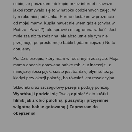
sobie, że poszukam lub kupię przez internet i zawsze
jakoś rozmywało się to w natłoku codziennych zajęć. W
tym roku niespodzianka! Formę dostałam w prezencie
od mojej mamy. Kupiła nawet nie wiem gdzie (chyba w
Piotrze i Pawle?), ale sprawiła mi ogromną radość. Jest
mniejsza niż ta rodzinna, ale absolutnie się tym nie
przejmuję, po prostu moje babki będą mniejsze:) No to
gotujemy!
Ps. Dziś przepis, który mam w rodzinnym zeszycie. Moja
mama obecnie gotowaną babkę robi ciut inaczej tj. z
mniejszej ilości jajek, ciasto jest bardziej płynne, też ją
kiedyś przy okazji pokażę, bo również jest rewelacyjna.
Składniki oraz szczegółowy
przepis
podaję poniżej.
Wypróbuj
i
podziel się
Twoją
opinią
! A oto
krótki
filmik jak zrobić pulchną, puszystą i przyjemnie
wilgotną babkę gotowaną:) Zapraszam do
obejrzenia!