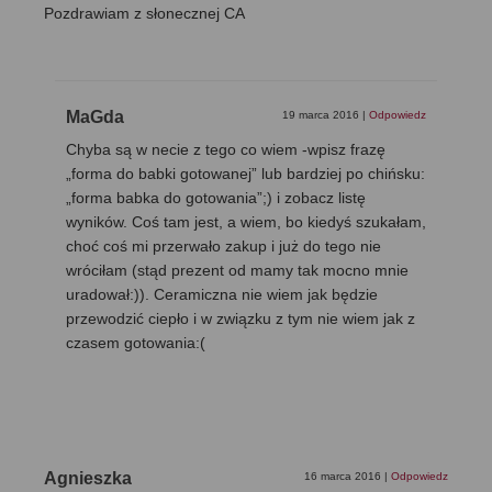
Pozdrawiam z słonecznej CA
MaGda
19 marca 2016
|
Odpowiedz
Chyba są w necie z tego co wiem -wpisz frazę
„forma do babki gotowanej” lub bardziej po chińsku:
„forma babka do gotowania”;) i zobacz listę
wyników. Coś tam jest, a wiem, bo kiedyś szukałam,
choć coś mi przerwało zakup i już do tego nie
wróciłam (stąd prezent od mamy tak mocno mnie
uradował:)). Ceramiczna nie wiem jak będzie
przewodzić ciepło i w związku z tym nie wiem jak z
czasem gotowania:(
Agnieszka
16 marca 2016
|
Odpowiedz