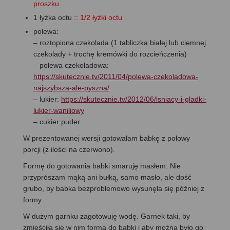
proszku
1 łyżka octu
:: 1/2 łyżki octu
polewa:
– roztopiona czekolada (1 tabliczka białej lub ciemnej
czekolady + trochę kremówki do rozcieńczenia)
– polewa czekoladowa:
https://skutecznie.tv/2011/04/polewa-czekoladowa-
najszybsza-ale-pyszna/
– lukier:
https://skutecznie.tv/2012/06/lsniacy-i-gladki-
lukier-waniliowy
– cukier puder
W prezentowanej wersji gotowałam babkę z połowy
porcji (z ilości na czerwono).
Formę do gotowania babki smaruję masłem. Nie
przyprószam mąką ani bułką, samo masło, ale dość
grubo, by babka bezproblemowo wysunęła się później z
formy.
W dużym garnku zagotowuję wodę. Garnek taki, by
zmieściła się w nim forma do babki i aby można było go