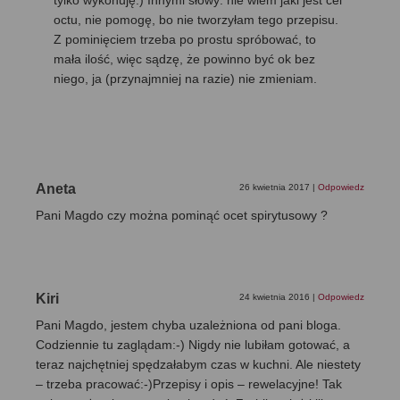
tylko wykonuję:) Innymi słowy: nie wiem jaki jest cel
octu, nie pomogę, bo nie tworzyłam tego przepisu.
Z pominięciem trzeba po prostu spróbować, to
mała ilość, więc sądzę, że powinno być ok bez
niego, ja (przynajmniej na razie) nie zmieniam.
Aneta
26 kwietnia 2017
|
Odpowiedz
Pani Magdo czy można pominąć ocet spirytusowy ?
Kiri
24 kwietnia 2016
|
Odpowiedz
Pani Magdo, jestem chyba uzależniona od pani bloga.
Codziennie tu zaglądam:-) Nigdy nie lubiłam gotować, a
teraz najchętniej spędzałabym czas w kuchni. Ale niestety
– trzeba pracować:-)Przepisy i opis – rewelacyjne! Tak