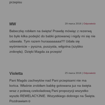
przepisu
MW
29 marca 2016
|
Odpowiedz
Babeczkę robiłam na święta! Prawdę mówiąc z rezerwą
bo było kilka podejść do babki gotowanej i nigdy mi się nie
udawała. Tym razem huraaaaaaaa!!!! Udała się
wyśmienicie – pyszna, puszysta, wilgotna (szybko
zniknęła). Dzięki Magda za przepis!
Violetta
25 marca 2016
|
Odpowiedz
Pani Magdo zachwytów nad Pani przepisami nie ma
końca. Właśnie zrobiłam babkę gotowana juz na święta
wraz z polewą czekoladową Pani propozycji wszystko
wyszło REWELACYJNIE. Wszystkiego dobrego na Święta.
Pozdrawiam☺