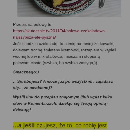
Przepis na polewę tu:
https://skutecznie.tv/2011/04/polewa-czekoladowa-
najszybsza-ale-pyszna/
Jeśli chodzi o czekoladę, to: łamię na mniejsze kawałki,
dolewam trochę śmietany kremówki, roztapiam w kąpieli
wodnej lub w mikrofalówce, mieszam i stopioną
polewam ciasto (szybko, bo szybko zastyga;)).
Smacznego:)
:: Spróbujesz? A może już po wszystkim i zajadasz
się… ze smakiem:)?
Wyślij link do przepisu znajomym i/lub wpisz kilka
słów w Komentarzach, dzieląc się Twoją opinią -
dziękuję!
...a jeśli
czujesz, że to, co robię jest