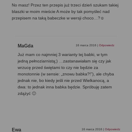
No masz! Przez ten przepis już trzeci dzień szukam takiej
blaszki w moim mieście A może by tak pomyśleć nad
przepisem na taką babeczke w wersji choco…?☺
MaGda
16 marca 2016
|
Odpowiedz
Już mam co najmniej 3 warianty tej babki, w tym
jedną pełnoziarnistą;) …zastanawiałam się czy jak
wrzucę przed świętami to czy nie będzie za
monotonnie (w sensie: „znowu babka?!”), ale chyba
jednak nie, bo kiedy jeśli nie przed Wielkanocą, a
dwa: to jednak inna babka będzie. Spróbuję zatem
zdążyć 🙂
Ewa
16 marca 2016
|
Odpowiedz