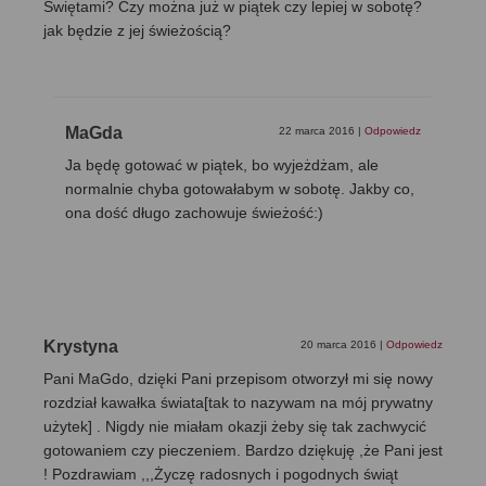
Świętami? Czy można już w piątek czy lepiej w sobotę?
jak będzie z jej świeżością?
MaGda
22 marca 2016
|
Odpowiedz
Ja będę gotować w piątek, bo wyjeżdżam, ale
normalnie chyba gotowałabym w sobotę. Jakby co,
ona dość długo zachowuje świeżość:)
Krystyna
20 marca 2016
|
Odpowiedz
Pani MaGdo, dzięki Pani przepisom otworzył mi się nowy
rozdział kawałka świata[tak to nazywam na mój prywatny
użytek] . Nigdy nie miałam okazji żeby się tak zachwycić
gotowaniem czy pieczeniem. Bardzo dziękuję ,że Pani jest
! Pozdrawiam ,,,Życzę radosnych i pogodnych świąt