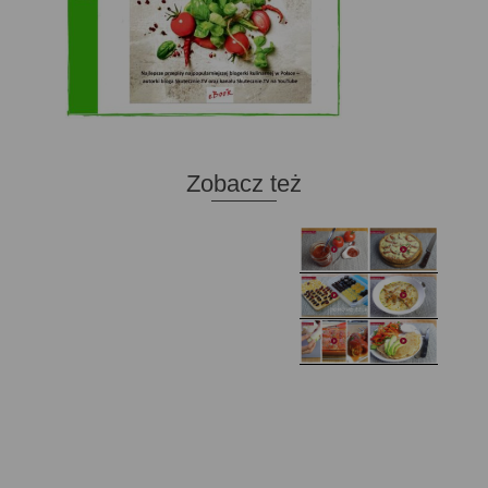
Zobacz też
Domowy ketchup (bez
Tarta francuska z
cukru)
cebulą i pomidorem
Zupa kurkowa z
Domowe żelki
selerem i pietruszką
Zapiekany naleśnik z
mięsem i pieczarkami. I
Gołąbki z cukinii
prosta sałatka
Najprostszy klasyczny
chlebek bananowy
Kotlety ruskie
(zawsze się uda!)