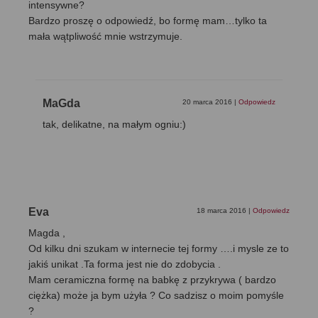
intensywne?
Bardzo proszę o odpowiedź, bo formę mam…tylko ta
mała wątpliwość mnie wstrzymuje.
MaGda
20 marca 2016
|
Odpowiedz
tak, delikatne, na małym ogniu:)
Eva
18 marca 2016
|
Odpowiedz
Magda ,
Od kilku dni szukam w internecie tej formy ….i mysle ze to
jakiś unikat .Ta forma jest nie do zdobycia .
Mam ceramiczna formę na babkę z przykrywa ( bardzo
ciężka) może ja bym użyła ? Co sadzisz o moim pomyśle
?