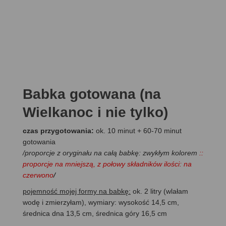
Babka gotowana (na
Wielkanoc i nie tylko)
czas przygotowania:
ok. 10 minut + 60-70 minut
gotowania
/proporcje z oryginału na całą babkę: zwykłym kolorem
::
proporcje na mniejszą, z połowy składników ilości: na
czerwono
/
pojemność mojej formy na babkę:
ok. 2 litry (wlałam
wodę i zmierzyłam), wymiary: wysokość 14,5 cm,
średnica dna 13,5 cm, średnica góry 16,5 cm