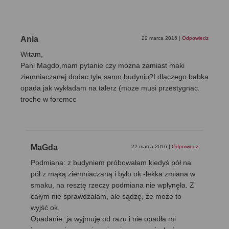
Ania
22 marca 2016
|
Odpowiedz
Witam,
Pani Magdo,mam pytanie czy mozna zamiast maki
ziemniaczanej dodac tyle samo budyniu?I dlaczego babka
opada jak wykładam na talerz (moze musi przestygnac.
troche w foremce
MaGda
22 marca 2016
|
Odpowiedz
Podmiana: z budyniem próbowałam kiedyś pół na
pół z mąką ziemniaczaną i było ok -lekka zmiana w
smaku, na resztę rzeczy podmiana nie wpłynęła. Z
całym nie sprawdzałam, ale sądzę, że może to
wyjść ok.
Opadanie: ja wyjmuję od razu i nie opadła mi