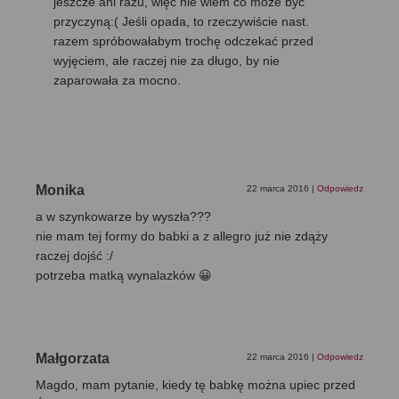
jeszcze ani razu, więc nie wiem co może być
przyczyną:( Jeśli opada, to rzeczywiście nast.
razem spróbowałabym trochę odczekać przed
wyjęciem, ale raczej nie za długo, by nie
zaparowała za mocno.
Monika
22 marca 2016
|
Odpowiedz
a w szynkowarze by wyszła???
nie mam tej formy do babki a z allegro już nie zdąży
raczej dojść :/
potrzeba matką wynalazków 😀
Małgorzata
22 marca 2016
|
Odpowiedz
Magdo, mam pytanie, kiedy tę babkę można upiec przed