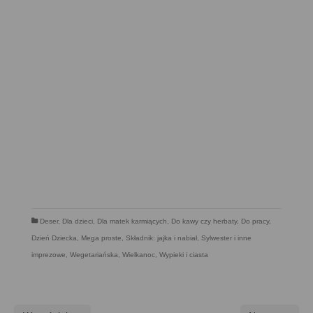
Deser
,
Dla dzieci
,
Dla matek karmiących
,
Do kawy czy herbaty
,
Do pracy
,
Dzień Dziecka
,
Mega proste
,
Składnik: jajka i nabiał
,
Sylwester i inne
imprezowe
,
Wegetariańska
,
Wielkanoc
,
Wypieki i ciasta