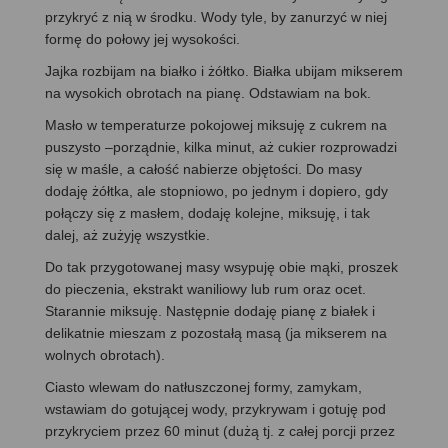
przykryć z nią w środku. Wody tyle, by zanurzyć w niej
formę do połowy jej wysokości.
Jajka rozbijam na białko i żółtko. Białka ubijam mikserem
na wysokich obrotach na pianę. Odstawiam na bok.
Masło w temperaturze pokojowej miksuję z cukrem na
puszysto –porządnie, kilka minut, aż cukier rozprowadzi
się w maśle, a całość nabierze objętości. Do masy
dodaję żółtka, ale stopniowo, po jednym i dopiero, gdy
połączy się z masłem, dodaję kolejne, miksuję, i tak
dalej, aż zużyję wszystkie.
Do tak przygotowanej masy wsypuję obie mąki, proszek
do pieczenia, ekstrakt waniliowy lub rum oraz ocet.
Starannie miksuję. Następnie dodaję pianę z białek i
delikatnie mieszam z pozostałą masą (ja mikserem na
wolnych obrotach).
Ciasto wlewam do natłuszczonej formy, zamykam,
wstawiam do gotującej wody, przykrywam i gotuję pod
przykryciem przez 60 minut (dużą tj. z całej porcji przez