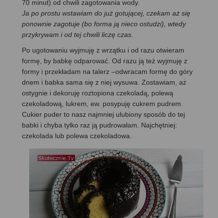
70 minut) od chwili zagotowania wody.
Ja po prostu wstawiam do już gotującej, czekam aż się
ponownie zagotuje (bo forma ją nieco ostudzi), wtedy
przykrywam i od tej chwili liczę czas.
Po ugotowaniu wyjmuję z wrzątku i od razu otwieram
formę, by babkę odparować. Od razu ją też wyjmuję z
formy i przekładam na talerz –odwracam formę do góry
dnem i babka sama się z niej wysuwa. Zostawiam, aż
ostygnie i dekoruję roztopiona czekoladą, polewą
czekoladową, lukrem, ew. posypuję cukrem pudrem.
Cukier puder to nasz najmniej ulubiony sposób do tej
babki i chyba tylko raz ją pudrowałam. Najchętniej:
czekolada lub polewa czekoladowa.