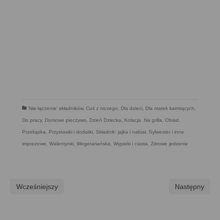
'Nie-łączenie' składników
,
Coś z niczego
,
Dla dzieci
,
Dla matek karmiących
,
Do pracy
,
Domowe pieczywo
,
Dzień Dziecka
,
Kolacja
,
Na grilla
,
Obiad
,
Przekąska
,
Przystawki i dodatki
,
Składnik: jajka i nabiał
,
Sylwester i inne
imprezowe
,
Walentynki
,
Wegetariańska
,
Wypieki i ciasta
,
Zdrowe jedzenie
Wcześniejszy
Następny