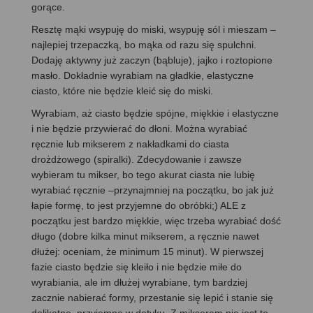
gorące.
Resztę mąki wsypuję do miski, wsypuję sól i mieszam –
najlepiej trzepaczką, bo mąka od razu się spulchni.
Dodaję aktywny już zaczyn (bąbluje), jajko i roztopione
masło. Dokładnie wyrabiam na gładkie, elastyczne
ciasto, które nie będzie kleić się do miski.
Wyrabiam, aż ciasto będzie spójne, miękkie i elastyczne
i nie będzie przywierać do dłoni. Można wyrabiać
ręcznie lub mikserem z nakładkami do ciasta
drożdżowego (spiralki). Zdecydowanie i zawsze
wybieram tu mikser, bo tego akurat ciasta nie lubię
wyrabiać ręcznie –przynajmniej na początku, bo jak już
łapie formę, to jest przyjemne do obróbki;) ALE z
początku jest bardzo miękkie, więc trzeba wyrabiać dość
długo (dobre kilka minut mikserem, a ręcznie nawet
dłużej: oceniam, że minimum 15 minut). W pierwszej
fazie ciasto będzie się kleiło i nie będzie miłe do
wyrabiania, ale im dłużej wyrabiane, tym bardziej
zacznie nabierać formy, przestanie się lepić i stanie się
delikatne, przyjemne w dotyku. Z mikserem nie jest to