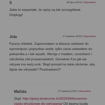
S
29 lipca 2016
|
Odpowiedz
Jakie to wspaniałe, że opisy są tak szczegółowe.
Dziękuję!
Jola
27 kwietnia 2016
|
Odpowiedz
Pyszny chlebek. Zapomniałam w blaszce odstawić do
wyrośnięcia i popryskac woda, tylko zaraz wstawiłam do
piekarnika a i tak wyszło. Wersja z masłem, czosnkiem i
odrobinka ziół prowansalskich. Genialne! A to jak sie
odrywa ma swój urok. Skąd pomysł na takie ułożenie, aby
fajnie sie odrywało? Pozdrawiam!!!
MaGda
27 kwietnia 2016
|
Odpowiedz
Stąd:
http://gotuj.skutecznie.tv/2015/04/korzenne-
ciasto-drozdzowe-do-odrywania/
Od dawna kusiła