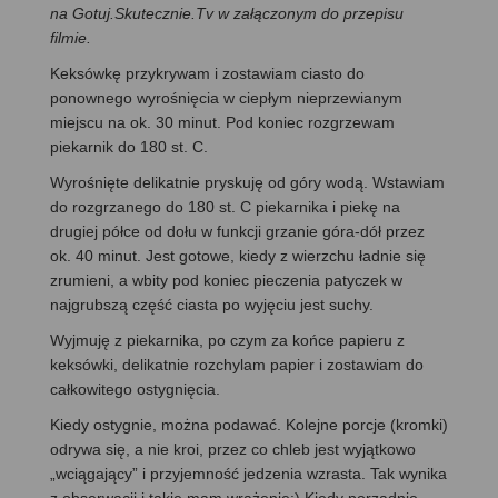
na Gotuj.Skutecznie.Tv w załączonym do przepisu
filmie.
Keksówkę przykrywam i zostawiam ciasto do
ponownego wyrośnięcia w ciepłym nieprzewianym
miejscu na ok. 30 minut. Pod koniec rozgrzewam
piekarnik do 180 st. C.
Wyrośnięte delikatnie pryskuję od góry wodą. Wstawiam
do rozgrzanego do 180 st. C piekarnika i piekę na
drugiej półce od dołu w funkcji grzanie góra-dół przez
ok. 40 minut. Jest gotowe, kiedy z wierzchu ładnie się
zrumieni, a wbity pod koniec pieczenia patyczek w
najgrubszą część ciasta po wyjęciu jest suchy.
Wyjmuję z piekarnika, po czym za końce papieru z
keksówki, delikatnie rozchylam papier i zostawiam do
całkowitego ostygnięcia.
Kiedy ostygnie, można podawać. Kolejne porcje (kromki)
odrywa się, a nie kroi, przez co chleb jest wyjątkowo
„wciągający” i przyjemność jedzenia wzrasta. Tak wynika
z obserwacji i takie mam wrażenie:) Kiedy porządnie