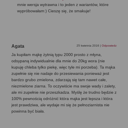
mnie wersja wytrawna i to jeden z wariantów, które
wypróbowałam:) Cieszę się, że smakuje!
Agata
25 kwietnia 2016
|
Odpowiedz
Ja kupiłam mąkę żytnią typu 2000 prosto z młyna,
odsypaną indywidualnie dla mnie do 20kg wora (nie
kupuję chleba tylko piekę, więc tyle mi porzeba). Ta mąka
zupełnie się nie nadaje do przesiewania ponieważ jest
bardzo grubo zmielona, zdarzają się tam nawet całe,
niezmielone ziarna. To oczywiście ma swoje wady i zalety,
ale mi zupełnie nie przeszkadza. Myślę że trudno będzie z
100% pewnością odróżnić która mąka jest lepsza i która
jest prawdziwa, ale wydaje mi się że pełnoziarnista nie
powinna być biała.