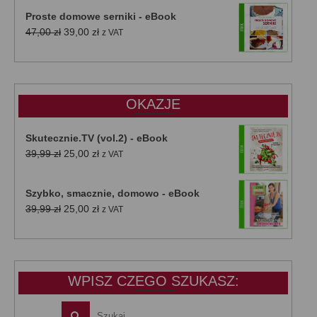
Proste domowe serniki - eBook
Pierwotna
Aktualna
47,00
zł
39,00
zł
z VAT
cena
cena
wynosiła:
wynosi:
47,00 zł.
39,00 zł.
OKAZJE
Skutecznie.TV (vol.2) - eBook
Pierwotna
Aktualna
39,99
zł
25,00
zł
z VAT
cena
cena
wynosiła:
wynosi:
Szybko, smacznie, domowo - eBook
39,99 zł.
25,00 zł.
Pierwotna
Aktualna
39,99
zł
25,00
zł
z VAT
cena
cena
wynosiła:
wynosi:
39,99 zł.
25,00 zł.
WPISZ CZEGO SZUKASZ: