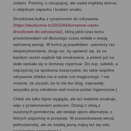
ziołami. Pulchny, o chrupiącej, ale nadal miękkiej skórce,
o obłędnym zapachu i boskim smaku.
Drożdżowa bułka z cynamonem do odrywania
(
https://skutecznie.tv/2015/04/korzenne-ciasto-
drozdzowe-do-odrywania/
), którą jakiś czas temu
prezentowałam od dłuższego czasu wołała o swoją
wytrawną wersję. W końcu ją popełniłam –pierwszy raz:
eksperymentalnie, drugi raz, by upewnić się, że za
każdym razem wyjdzie tak smakowicie, a potem już na
stałe wpisała się w domowy repertuar. Do zup, sałatek, a
najczęściej na spotkania towarzyskie, bo takie wspólne
odrywanie chleba ma w sobie coś magicznego. I nie
mówcie, że zarazki, bo to nie ten blog, naprawdę,
wszystko przy odrobinie woli można podać higienicznie:)
Chleb nie tylko fajnie wygląda, ale też świetnie smakuje,
więc z przekonaniem polecam. Dzisiaj z oliwą z
suszonych pomidorów, ale istnieje sporo alternatyw, o
których wspomnę w przepisie. W prezentowanej wersji:
pełnoziarnisty, ale ze zwykłą jasną mąką też się uda,