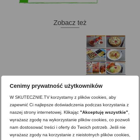
Zobacz też
Domowy ketchup (bez
Tarta francuska z
cukru)
cebulą i pomidorem
Zupa kurkowa z
Domowe żelki
selerem i pietruszką
Zapiekany naleśnik z
mięsem i pieczarkami. I
Gołąbki z cukinii
prosta sałatka
Cenimy prywatność użytkowników
Najprostszy klasyczny
chlebek bananowy
Kotlety ruskie
(zawsze się uda!)
W SKUTECZNIE.TV korzystamy z plików cookies, aby
zapewnić Ci najlepsze doświadczenia podczas korzystania z
naszej strony internetowej. Klikając
"Akceptuję wszystkie"
,
wyrażasz zgodę na wykorzystanie plików cookies, co pozwoli
nam dostosować treści i oferty do Twoich potrzeb. Jeśli nie
wyrażasz zgody na korzystanie z nieistotnych plików cookies,