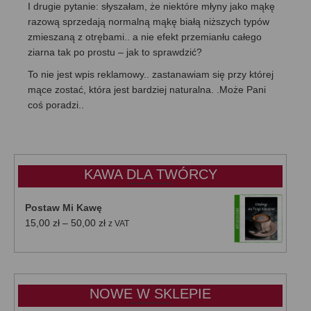
I drugie pytanie: słyszałam, że niektóre młyny jako mąkę
razową sprzedają normalną mąkę białą niższych typów
zmieszaną z otrębami.. a nie efekt przemianłu całego
ziarna tak po prostu – jak to sprawdzić?
To nie jest wpis reklamowy.. zastanawiam się przy której
mące zostać, która jest bardziej naturalna. .Może Pani
coś poradzi..
KAWA DLA TWÓRCY
Postaw Mi Kawę
Zakres
15,00
zł
–
50,00
zł
z VAT
cen:
od
15,00 zł
do
NOWE W SKLEPIE
50,00 zł