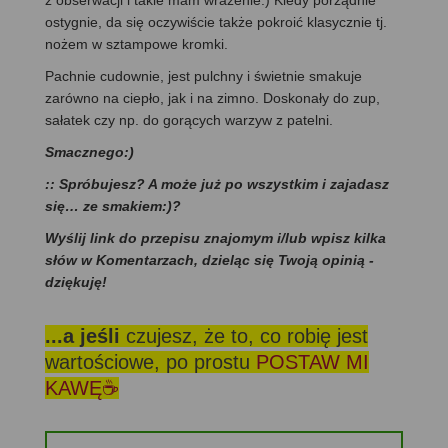
ostygnie, da się oczywiście także pokroić klasycznie tj.
nożem w sztampowe kromki.
Pachnie cudownie, jest pulchny i świetnie smakuje
zarówno na ciepło, jak i na zimno. Doskonały do zup,
sałatek czy np. do gorących warzyw z patelni.
Smacznego:)
:: Spróbujesz? A może już po wszystkim i zajadasz
się… ze smakiem:)?
Wyślij link do przepisu znajomym i/lub wpisz kilka
słów w Komentarzach, dzieląc się Twoją opinią -
dziękuję!
...a jeśli
czujesz, że to, co robię jest
wartościowe, po prostu
POSTAW MI
KAWĘ☕