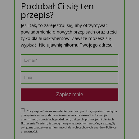
Podobał Ci się ten
przepis?
Jeśli tak, to zarejestruj się, aby otrzymywać
powiadomienia o nowych przepisach oraz treści
tylko dla Subskrybentów. Zawsze możesz się
wypisać. Nie ujawnię nikomu Twojego adresu.
Zapisz mnie
Chcę zapisać się na newsletter, a co za tym idzie, wyrażam zgodę na
przesyłanie mi na podany w formularzu adres e-mail informacji o
upominkach, nowościach, produktach, usługach, promocjach i ofertach
Skutecznie.Tv Wiem, że zgodę mogę w każdej chwili wycofać, a szczegóły
związane z przetwarzaniem moich danych osobowych znajdę w Polityce
prywatności.