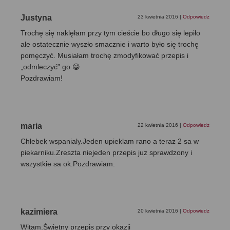
Justyna
23 kwietnia 2016
|
Odpowiedz
Trochę się naklęłam przy tym cieście bo długo się lepiło
ale ostatecznie wyszło smacznie i warto było się trochę
pomęczyć. Musiałam trochę zmodyfikować przepis i
„odmleczyć” go 😀
Pozdrawiam!
maria
22 kwietnia 2016
|
Odpowiedz
Chlebek wspanialy.Jeden upieklam rano a teraz 2 sa w
piekarniku.Zreszta niejeden przepis juz sprawdzony i
wszystkie sa ok.Pozdrawiam.
kazimiera
20 kwietnia 2016
|
Odpowiedz
Witam.Świetny przepis przy okazji