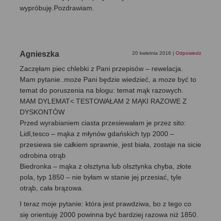
wypróbuję.Pozdrawiam.
Agnieszka
20 kwietnia 2016
|
Odpowiedz
Zaczęłam piec chlebki z Pani przepisów – rewelacja.
Mam pytanie..może Pani będzie wiedzieć, a moze być to
temat do poruszenia na blogu: temat mąk razowych.
MAM DYLEMAT< TESTOWAŁAM 2 MĄKI RAZOWE Z
DYSKONTÓW
Przed wyrabianiem ciasta przesiewałam je przez sito:
Lidl,tesco – mąka z młynów gdańskich typ 2000 –
przesiewa sie całkiem sprawnie, jest biała, zostaje na sicie
odrobina otrąb
Biedronka – mąka z olsztyna lub olsztynka chyba, złote
pola, typ 1850 – nie byłam w stanie jej przesiać, tyle
otrąb, cała brązowa.
I teraz moje pytanie: która jest prawdziwa, bo z tego co
się orientuję 2000 powinna być bardziej razowa niż 1850.