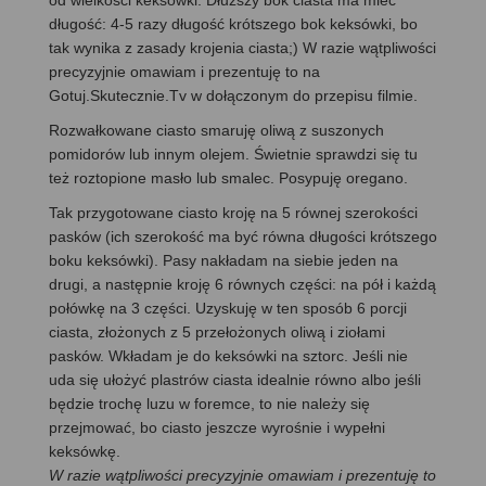
długość: 4-5 razy długość krótszego bok keksówki, bo
tak wynika z zasady krojenia ciasta;) W razie wątpliwości
precyzyjnie omawiam i prezentuję to na
Gotuj.Skutecznie.Tv w dołączonym do przepisu filmie.
Rozwałkowane ciasto smaruję oliwą z suszonych
pomidorów lub innym olejem. Świetnie sprawdzi się tu
też roztopione masło lub smalec. Posypuję oregano.
Tak przygotowane ciasto kroję na 5 równej szerokości
pasków (ich szerokość ma być równa długości krótszego
boku keksówki). Pasy nakładam na siebie jeden na
drugi, a następnie kroję 6 równych części: na pół i każdą
połówkę na 3 części. Uzyskuję w ten sposób 6 porcji
ciasta, złożonych z 5 przełożonych oliwą i ziołami
pasków. Wkładam je do keksówki na sztorc. Jeśli nie
uda się ułożyć plastrów ciasta idealnie równo albo jeśli
będzie trochę luzu w foremce, to nie należy się
przejmować, bo ciasto jeszcze wyrośnie i wypełni
keksówkę.
W razie wątpliwości precyzyjnie omawiam i prezentuję to