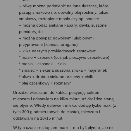
– oliwę można podmienić na inne tłuszcze, które
pasują smakowo np. dowolny olej roślinny, także
smakowy, roztopione masło czy np. smalec
– można dodać siekane kapary, oliwki, suszone
pomidory, itp.
– można posypać dowolnymi ulubionymi
przyprawami (zamiast oregano)
– kilka naszych
przykładowych zestawów
:
* masło + czosnek (coś jak pieczywo czosnkowe)
* masło + czosnek + zioła
* smalec + siekana suszona śliwka + majeranek
* oliwa + drobno siekane orzechy + chilli
* olej czosnkowy + rozmaryn
Drożdże wkruszam do kubka, posypuję cukrem,
mieszam i odstawiam na kilka minut, aż drożdże staną
się płynne. Wtedy dolewam mleko, dodaję łyżkę mąki (z
tych 300 g odmierzonych do ciasta), mieszam i
odstawiam na 10-15 minut.
W tym czasie roztapiam masło –ma być płynne, ale nie