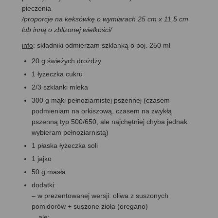
pieczenia
/proporcje na keksówkę o wymiarach 25 cm x 11,5 cm
lub inną o zbliżonej wielkości/
info
: składniki odmierzam szklanką o poj. 250 ml
20 g świeżych drożdży
1 łyżeczka cukru
2/3 szklanki mleka
300 g mąki pełnoziarnistej pszennej (czasem
podmieniam na orkiszową, czasem na zwykłą
pszenną typ 500/650, ale najchętniej chyba jednak
wybieram pełnoziarnistą)
1 płaska łyżeczka soli
1 jajko
50 g masła
dodatki:
– w prezentowanej wersji: oliwa z suszonych
pomidorów + suszone zioła (oregano)
…ale: