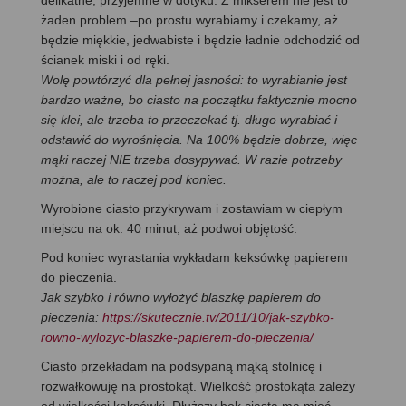
żaden problem –po prostu wyrabiamy i czekamy, aż
będzie miękkie, jedwabiste i będzie ładnie odchodzić od
ścianek miski i od ręki.
Wolę powtórzyć dla pełnej jasności: to wyrabianie jest
bardzo ważne, bo ciasto na początku faktycznie mocno
się klei, ale trzeba to przeczekać tj. długo wyrabiać i
odstawić do wyrośnięcia. Na 100% będzie dobrze, więc
mąki raczej NIE trzeba dosypywać.
W razie potrzeby
można, ale to raczej pod koniec.
Wyrobione ciasto przykrywam i zostawiam w ciepłym
miejscu na ok. 40 minut, aż podwoi objętość.
Pod koniec wyrastania wykładam keksówkę papierem
do pieczenia.
Jak szybko i równo wyłożyć blaszkę papierem do
pieczenia:
https://skutecznie.tv/2011/10/jak-szybko-
rowno-wylozyc-blaszke-papierem-do-pieczenia/
Ciasto przekładam na podsypaną mąką stolnicę i
rozwałkowuję na prostokąt. Wielkość prostokąta zależy
od wielkości keksówki. Dłuższy bok ciasta ma mieć