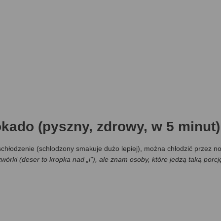
ado (pyszny, zdrowy, w 5 minut)
schłodzenie (schłodzony smakuje dużo lepiej), można chłodzić przez n
wórki (deser to kropka nad „i”), ale znam osoby, które jedzą taką porcj