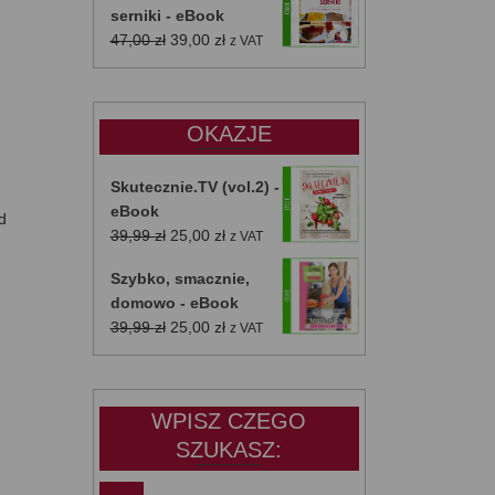
serniki - eBook
Pierwotna
Aktualna
47,00
zł
39,00
zł
z VAT
cena
cena
wynosiła:
wynosi:
47,00 zł.
39,00 zł.
OKAZJE
Skutecznie.TV (vol.2) -
eBook
d
Pierwotna
Aktualna
39,99
zł
25,00
zł
z VAT
cena
cena
Szybko, smacznie,
wynosiła:
wynosi:
domowo - eBook
39,99 zł.
25,00 zł.
Pierwotna
Aktualna
39,99
zł
25,00
zł
z VAT
cena
cena
wynosiła:
wynosi:
39,99 zł.
25,00 zł.
WPISZ CZEGO
SZUKASZ: