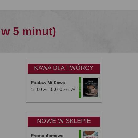
w 5 minut)
KAWA DLA TWÓRCY
Postaw Mi Kawę
Zakres
15,00
zł
–
50,00
zł
z VAT
cen:
od
15,00 zł
do
NOWE W SKLEPIE
50,00 zł
Proste domowe