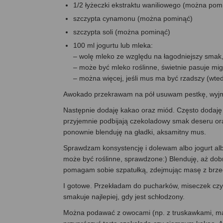
1/2 łyżeczki ekstraktu waniliowego (można pom
szczypta cynamonu (można pominąć)
szczypta soli (można pominąć)
100 ml jogurtu lub mleka:
– wolę mleko ze względu na łagodniejszy smak,
– może być mleko roślinne, świetnie pasuje mi
– można więcej, jeśli mus ma być rzadszy (wt
Awokado przekrawam na pół usuwam pestkę, wyjmuję
Następnie dodaję kakao oraz miód. Często dodaję 
przyjemnie podbijają czekoladowy smak deseru oraz
ponownie blenduję na gładki, aksamitny mus.
Sprawdzam konsystencję i dolewam albo jogurt al
może być roślinne, sprawdzone:) Blenduję, aż dobrz
pomagam sobie szpatułką, zdejmując masę z brzegó
I gotowe. Przekładam do pucharków, miseczek czy
smakuje najlepiej, gdy jest schłodzony.
Można podawać z owocami (np. z truskawkami, mali