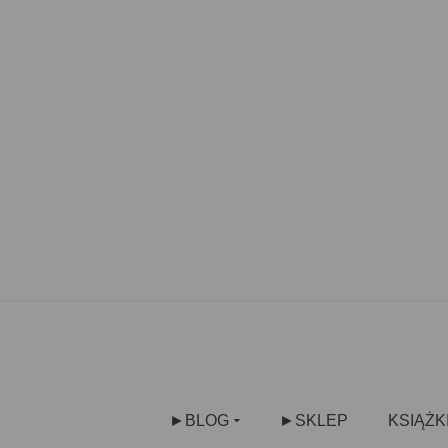
►BLOG
►SKLEP
KSIĄŻK