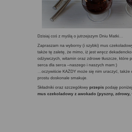
Dzisiaj coś z myślą o jutrzejszym Dniu Matki…
Zapraszam na wyborny (i szybki) mus czekoladowy
także tę zaletę, że mimo, iż jest wręcz dekadenck
odżywczych, witamin oraz zdrowe tłuszcze, które p
serca dla serca –naszego i naszych mam:)
…oczywiście KAŻDY może się nim uraczyć, także dz
prostu doskonale smakuje.
Składniki oraz szczegółowy
przepis
podaję poniże
mus czekoladowy z awokado (pyszny, zdrowy, w