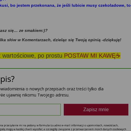
si, bo jestem przekonana, że jeśli lubicie musy czekoladowe, to
dasz się… ze smakiem:)?
ilka słów w Komentarzach, dzieląc się Twoją opinią -dziękuję!
st wartościowe, po prostu
POSTAW MI KAWĘ☕
pis?
powiadomienia o nowych przepisach oraz treści tylko dla
Nie ujawnię nikomu Twojego adresu.
Zapisz mnie
ę na przesyłanie mi na podany w formularzu adres e-mail informacji o upominkach, nowościach,
 zgodę mogę w każdej chwili wycofać, a szczegóły związane z przetwarzaniem moich danych osobowych