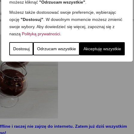
Albo podać bez żadnych dodatków:) Smakuje nieziemsko. Gorąco
możesz kliknąć
"Odrzucam wszystkie"
.
Możesz także dostosować swoje preferencje, wybierając
cie zdrowy, ma mnóstwo wartościowych składników, tu nawet tłuszcz (z
opcję
"Dostosuj"
. W dowolnym momencie możesz zmienić
nia), ale to jednak nadal tłuszcz, więc mimo, że zdrowy, ma także spo
swoje wybory. Aby dowiedzieć się więcej, zapoznaj się z
naszą
Polityką prywatności
.
Dostosuj
Odrzucam wszystkie
Akceptuję wszystkie
fline i raczej nie zajrzę do internetu. Zatem już dziś wszystkim
go!