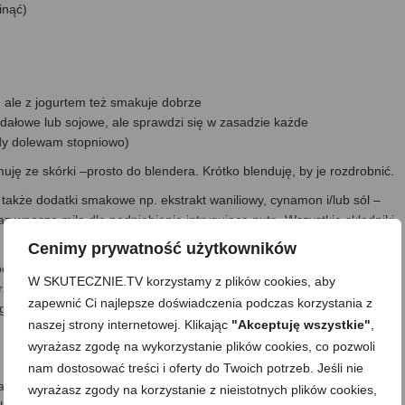
inąć)
 ale z jogurtem też smakuje dobrze
gdałowe lub sojowe, ale sprawdzi się w zasadzie każde
edy dolewam stopniowo)
 ze skórki –prosto do blendera. Krótko blenduję, by je rozdrobnić.
także dodatki smakowe np. ekstrakt waniliowy, cynamon i/lub sól –
 wnoszą miłą dla podniebienia intrygującą nutę. Wszystkie składniki
Cenimy prywatność użytkowników
bo mleko. U mnie najczęściej mleko, bo mus ma łagodniejszy smak –
W SKUTECZNIE.TV korzystamy z plików cookies, aby
e połączy się z masą. Jeśli trzeba, a u mnie zwykle trzeba, to
zapewnić Ci najlepsze doświadczenia podczas korzystania z
w i mieszam tak, by wszystkie składniki dobrze się połączyły.
naszej strony internetowej. Klikając
"Akceptuję wszystkie"
,
 innych naczyń i wstawiam do lodówki na minimum 2 godziny. Mus
wyrażasz zgodę na wykorzystanie plików cookies, co pozwoli
nam dostosować treści i oferty do Twoich potrzeb. Jeśli nie
nami czy jagodami) lub z odrobiną bitej śmietany bądź po prostu
wyrażasz zgody na korzystanie z nieistotnych plików cookies,