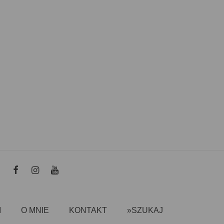
I
O MNIE
KONTAKT
»SZUKAJ