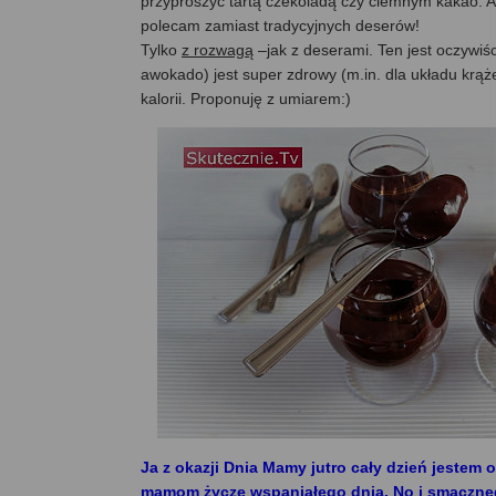
przyprószyć tartą czekoladą czy ciemnym kakao. 
polecam zamiast tradycyjnych deserów!
Tylko
z rozwagą
–jak z deserami. Ten jest oczywiś
awokado) jest super zdrowy (m.in. dla układu krąże
kalorii. Proponuję z umiarem:)
Ja z okazji Dnia Mamy jutro cały dzień jestem of
mamom życzę wspaniałego dnia. No i smaczne