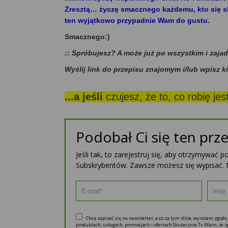
Zresztą… życzę smacznego każdemu, kto się sku
ten wyjątkowo przypadnie Wam do gustu.
Smacznego:)
:: Spróbujesz? A może już po wszystkim i zaja
Wyślij link do przepisu znajomym i/lub wpisz k
...a jeśli
czujesz, że to, co robię je
Podobał Ci się ten prze
Jeśli tak, to zarejestruj się, aby otrzymywać 
Subskrybentów. Zawsze możesz się wypisać. 
Chcę zapisać się na newsletter, a co za tym idzie, wyrażam zgod
produktach, usługach, promocjach i ofertach Skutecznie.Tv Wiem, że