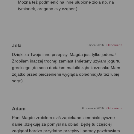
Można też podmienić na inne ulubione zioła np. na
tymianek, oregano czy cząber:)
Jola
8 lipca 2016
|
Odpowiedz
Dzięki za Twoje inne przepisy. Magda jest tylko jedena!
Zrobiłam inaczej trochę: zamiast śmietany użyłam jogurtu
greckiego ,do sosu dodałam malutki ząbek czosnku.Mam
zdjatko przed pieczeniemi wygląda oblednie:)Ja też lubię
sery:)
Adam
9 czerwca 2016
|
Odpowiedz
Pani Magdo zrobiłem dziś zapiekane ziemniaki pyszne
danie .dziękuję za pomysł na obiad. Będę tu częściej
zaglądał bardzo przydatne przepisy i porady pozdrawiam