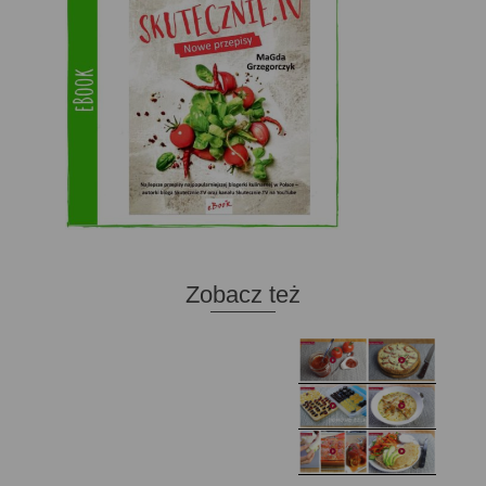
Zobacz też
Domowy ketchup (bez
Tarta francuska z
cukru)
cebulą i pomidorem
Zupa kurkowa z
Domowe żelki
selerem i pietruszką
Zapiekany naleśnik z
mięsem i pieczarkami. I