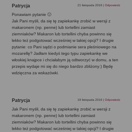
Patrycja
21 listopada 2016
|
Odpowiedz
Ponawiam pytanie 🙂
Jak Pani myśli, da się tę zapiekankę zrobić w wersji z
makaronem (np. penne) lub tortellini zamiast
ziemniaków? Makaron lub tortellini chyba powinno się
lekko też podgotować wcześniej w takiej opcji? I drugie
pytanie: co Pani sądzi o podmianie sera pleśniowego na
mozarellę? Jadłam kiedyś tego typu zapiekankę we
włoskiej knajpce i chciałabym ją odtworzyć w domu, a ten
przepis wydaje mi się do niego bardzo zbliżony:) Będę
wdzięczna za wskazówki.
Patrycja
19 listopada 2016
|
Odpowiedz
Jak Pani myśli, da się tę zapiekankę zrobić w wersji z
makaronem (np. penne) lub tortellini zamiast
ziemniaków? Makaron lub tortellini chyba powinno się
lekko też podgotować wcześniej w takiej opcji? I drugie