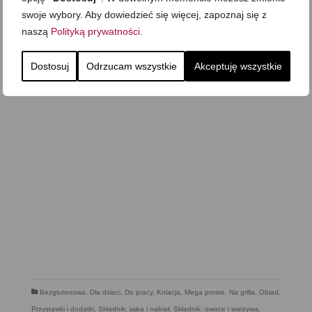
swoje wybory. Aby dowiedzieć się więcej, zapoznaj się z
naszą
Polityką prywatności
.
Dostosuj
Odrzucam wszystkie
Akceptuję wszystkie
Bezglutenowa
,
Dla dzieci
,
Do pracy
,
Kolacja
,
Mega proste
,
Na grilla
,
Obiad
,
Przystawki i dodatki
,
Składnik: jajka i nabiał
,
Składnik: owoce i warzywa
,