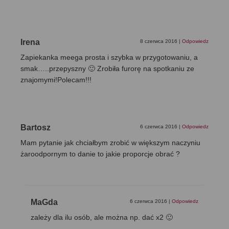
Irena
8 czerwca 2016
|
Odpowiedz
Zapiekanka meega prosta i szybka w przygotowaniu, a
smak…..przepyszny 🙂 Zrobiła furorę na spotkaniu ze
znajomymi!Polecam!!!
Bartosz
6 czerwca 2016
|
Odpowiedz
Mam pytanie jak chciałbym zrobić w większym naczyniu
żaroodpornym to danie to jakie proporcje obrać ?
MaGda
6 czerwca 2016
|
Odpowiedz
zależy dla ilu osób, ale można np. dać x2 🙂