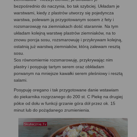
bezpośrednio do naczynia, bo tak szybciej. Układam je
warstwami, kiedy z plastrów utworzy się pojedyncza
warstwa, polewam ją przygotowanym sosem z fety i
rozsmarowuję na ziemniakach dość starannie. Na tym
układam kolejną warstwę plastrów ziemniaków, na to
znowu porcja sosu, rozsmarowuję i przykrywam kolejną,
ostatnią już warstwą ziemniaków, którą zalewam resztą
sosu.
Sos równomiernie rozsmarowuję, przykrywając nim
plastry i posypuję tartym serem oraz obkładam
porwanym na mniejsze kawałki serem pleśniowy i resztą
salami.
Posypuję oregano i tak przygotowane danie wstawiam
do piekarnika rozgrzanego do 200 st. C Piekę na drugiej
półce od dołu w funkcji grzanie góra dół przez ok. 15
minut lub do pożądanego zrumienienia.