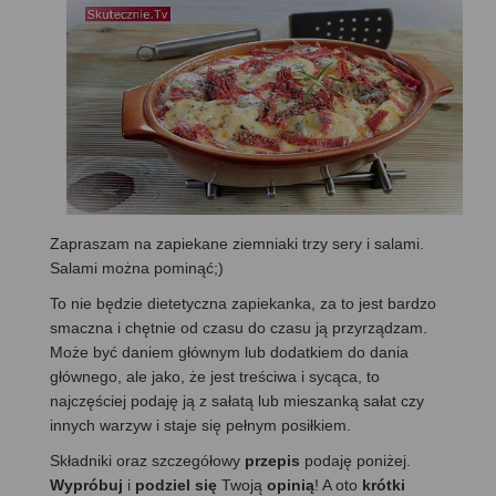
Zapraszam na zapiekane ziemniaki trzy sery i salami.
Salami można pominąć;)
To nie będzie dietetyczna zapiekanka, za to jest bardzo
smaczna i chętnie od czasu do czasu ją przyrządzam.
Może być daniem głównym lub dodatkiem do dania
głównego, ale jako, że jest treściwa i sycąca, to
najczęściej podaję ją z sałatą lub mieszanką sałat czy
innych warzyw i staje się pełnym posiłkiem.
Składniki oraz szczegółowy
przepis
podaję poniżej.
Wypróbuj
i
podziel się
Twoją
opinią
! A oto
krótki