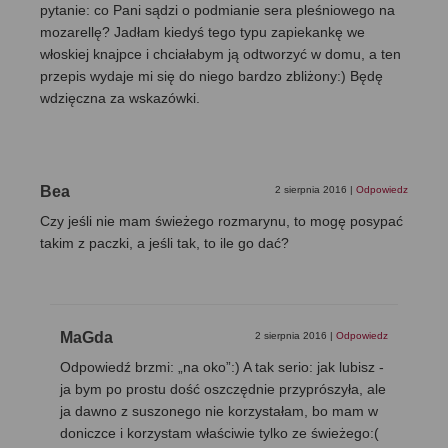
pytanie: co Pani sądzi o podmianie sera pleśniowego na
mozarellę? Jadłam kiedyś tego typu zapiekankę we
włoskiej knajpce i chciałabym ją odtworzyć w domu, a ten
przepis wydaje mi się do niego bardzo zbliżony:) Będę
wdzięczna za wskazówki.
Bea
2 sierpnia 2016
|
Odpowiedz
Czy jeśli nie mam świeżego rozmarynu, to mogę posypać
takim z paczki, a jeśli tak, to ile go dać?
MaGda
2 sierpnia 2016
|
Odpowiedz
Odpowiedź brzmi: „na oko”:) A tak serio: jak lubisz -
ja bym po prostu dość oszczędnie przyprószyła, ale
ja dawno z suszonego nie korzystałam, bo mam w
doniczce i korzystam właściwie tylko ze świeżego:(