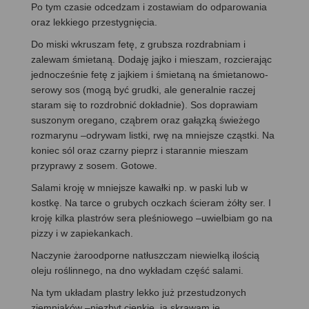
Po tym czasie odcedzam i zostawiam do odparowania
oraz lekkiego przestygnięcia.
Do miski wkruszam fetę, z grubsza rozdrabniam i
zalewam śmietaną. Dodaję jajko i mieszam, rozcierając
jednocześnie fetę z jajkiem i śmietaną na śmietanowo-
serowy sos (mogą być grudki, ale generalnie raczej
staram się to rozdrobnić dokładnie). Sos doprawiam
suszonym oregano, cząbrem oraz gałązką świeżego
rozmarynu –odrywam listki, rwę na mniejsze cząstki. Na
koniec sól oraz czarny pieprz i starannie mieszam
przyprawy z sosem. Gotowe.
Salami kroję w mniejsze kawałki np. w paski lub w
kostkę. Na tarce o grubych oczkach ścieram żółty ser. I
kroję kilka plastrów sera pleśniowego –uwielbiam go na
pizzy i w zapiekankach.
Naczynie żaroodporne natłuszczam niewielką ilością
oleju roślinnego, na dno wykładam część salami.
Na tym układam plastry lekko już przestudzonych
ziemniaków –niezbyt cienkie, ja skrawam je