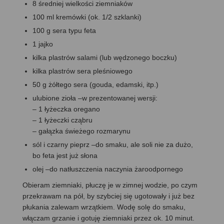
8 średniej wielkości ziemniaków
100 ml kremówki (ok. 1/2 szklanki)
100 g sera typu feta
1 jajko
kilka plastrów salami (lub wędzonego boczku)
kilka plastrów sera pleśniowego
50 g żółtego sera (gouda, edamski, itp.)
ulubione zioła –w prezentowanej wersji:
– 1 łyżeczka oregano
– 1 łyżeczki cząbru
– gałązka świeżego rozmarynu
sól i czarny pieprz –do smaku, ale soli nie za dużo,
bo feta jest już słona
olej –do natłuszczenia naczynia żaroodpornego
Obieram ziemniaki, płuczę je w zimnej wodzie, po czym
przekrawam na pół, by szybciej się ugotowały i już bez
płukania zalewam wrzątkiem. Wodę solę do smaku,
włączam grzanie i gotuję ziemniaki przez ok. 10 minut.