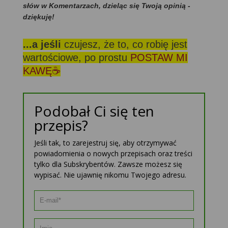
słów w Komentarzach, dzieląc się Twoją opinią -
dziękuję!
...a jeśli
czujesz, że to, co robię jest
wartościowe, po prostu
POSTAW MI
KAWĘ☕
Podobał Ci się ten
przepis?
Jeśli tak, to zarejestruj się, aby otrzymywać
powiadomienia o nowych przepisach oraz treści
tylko dla Subskrybentów. Zawsze możesz się
wypisać. Nie ujawnię nikomu Twojego adresu.