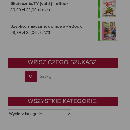
Skutecznie.TV (vol.2) - eBook
Pierwotna
Aktualna
39,99
zł
25,00
zł
z VAT
cena
cena
wynosiła:
wynosi:
Szybko, smacznie, domowo - eBook
39,99 zł.
25,00 zł.
Pierwotna
Aktualna
39,99
zł
25,00
zł
z VAT
cena
cena
wynosiła:
wynosi:
39,99 zł.
25,00 zł.
WPISZ CZEGO SZUKASZ:
WSZYSTKIE KATEGORIE:
WSZYSTKIE
KATEGORIE: