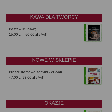
KAWA DLA TWÓRCY
Postaw Mi Kawę
Zakres
15,00
zł
–
50,00
zł
z VAT
cen:
od
15,00 zł
do
NOWE W SKLEPIE
50,00 zł
Proste domowe serniki - eBook
Pierwotna
Aktualna
47,00
zł
39,00
zł
z VAT
cena
cena
wynosiła:
wynosi:
47,00 zł.
39,00 zł.
OKAZJE