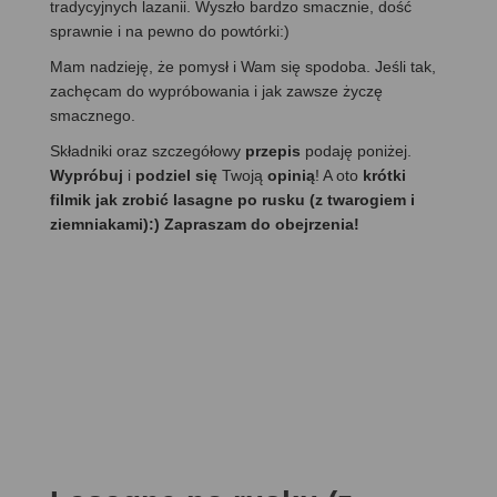
tradycyjnych lazanii. Wyszło bardzo smacznie, dość
sprawnie i na pewno do powtórki:)
Mam nadzieję, że pomysł i Wam się spodoba. Jeśli tak,
zachęcam do wypróbowania i jak zawsze życzę
smacznego.
Składniki oraz szczegółowy
przepis
podaję poniżej.
Wypróbuj
i
podziel się
Twoją
opinią
! A oto
krótki
filmik jak zrobić lasagne po rusku (z twarogiem i
ziemniakami):) Zapraszam do obejrzenia!