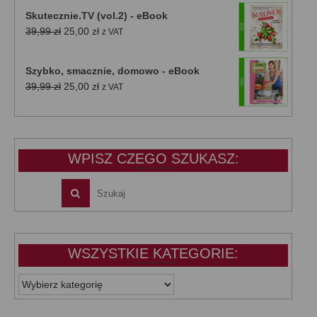
Skutecznie.TV (vol.2) - eBook
Pierwotna
Aktualna
39,99
zł
25,00
zł
z VAT
cena
cena
wynosiła:
wynosi:
Szybko, smacznie, domowo - eBook
39,99 zł.
25,00 zł.
Pierwotna
Aktualna
39,99
zł
25,00
zł
z VAT
cena
cena
wynosiła:
wynosi:
39,99 zł.
25,00 zł.
WPISZ CZEGO SZUKASZ:
WSZYSTKIE KATEGORIE:
WSZYSTKIE
KATEGORIE: