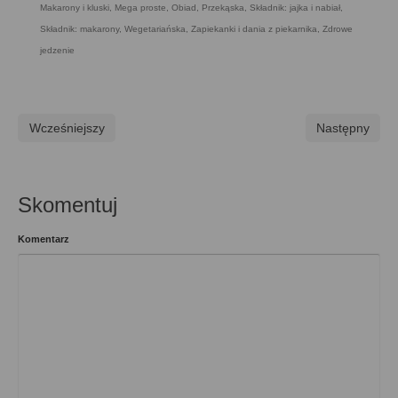
Makarony i kluski
,
Mega proste
,
Obiad
,
Przekąska
,
Składnik: jajka i nabiał
,
Składnik: makarony
,
Wegetariańska
,
Zapiekanki i dania z piekarnika
,
Zdrowe
jedzenie
Wcześniejszy
Następny
Skomentuj
Komentarz