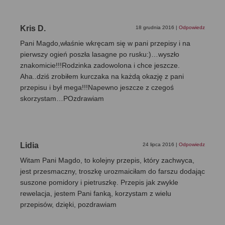
Kris D.
18 grudnia 2016
|
Odpowiedz
Pani Magdo,właśnie wkręcam się w pani przepisy i na
pierwszy ogień poszła lasagne po rusku:)…wyszło
znakomicie!!!Rodzinka zadowolona i chce jeszcze.
Aha..dziś zrobiłem kurczaka na każdą okazję z pani
przepisu i był mega!!!Napewno jeszcze z czegoś
skorzystam…POzdrawiam
Lidia
24 lipca 2016
|
Odpowiedz
Witam Pani Magdo, to kolejny przepis, który zachwyca,
jest przesmaczny, troszkę urozmaiciłam do farszu dodając
suszone pomidory i pietruszkę. Przepis jak zwykle
rewelacja, jestem Pani fanką, korzystam z wielu
przepisów, dzięki, pozdrawiam