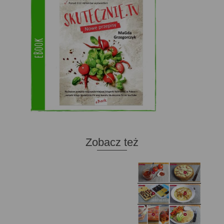
Zobacz też
Domowy ketchup (bez
Tarta francuska z
cukru)
cebulą i pomidorem
Zupa kurkowa z
Domowe żelki
selerem i pietruszką