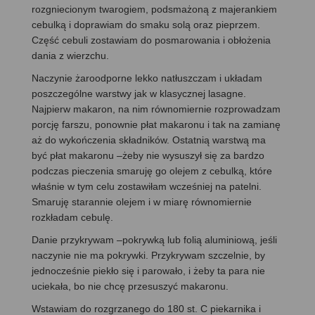
rozgniecionym twarogiem, podsmażoną z majerankiem
cebulką i doprawiam do smaku solą oraz pieprzem.
Część cebuli zostawiam do posmarowania i obłożenia
dania z wierzchu.
Naczynie żaroodporne lekko natłuszczam i układam
poszczególne warstwy jak w klasycznej lasagne.
Najpierw makaron, na nim równomiernie rozprowadzam
porcję farszu, ponownie płat makaronu i tak na zamianę
aż do wykończenia składników. Ostatnią warstwą ma
być płat makaronu –żeby nie wysuszył się za bardzo
podczas pieczenia smaruję go olejem z cebulką, które
właśnie w tym celu zostawiłam wcześniej na patelni.
Smaruję starannie olejem i w miarę równomiernie
rozkładam cebulę.
Danie przykrywam –pokrywką lub folią aluminiową, jeśli
naczynie nie ma pokrywki. Przykrywam szczelnie, by
jednocześnie piekło się i parowało, i żeby ta para nie
uciekała, bo nie chcę przesuszyć makaronu.
Wstawiam do rozgrzanego do 180 st. C piekarnika i