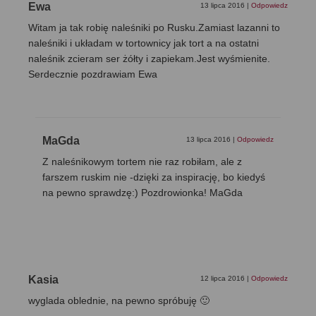
Ewa
13 lipca 2016
|
Odpowiedz
Witam ja tak robię naleśniki po Rusku.Zamiast lazanni to
naleśniki i układam w tortownicy jak tort a na ostatni
naleśnik zcieram ser żółty i zapiekam.Jest wyśmienite.
Serdecznie pozdrawiam Ewa
MaGda
13 lipca 2016
|
Odpowiedz
Z naleśnikowym tortem nie raz robiłam, ale z
farszem ruskim nie -dzięki za inspirację, bo kiedyś
na pewno sprawdzę:) Pozdrowionka! MaGda
Kasia
12 lipca 2016
|
Odpowiedz
wyglada oblednie, na pewno spróbuję 🙂