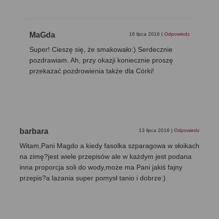
MaGda
16 lipca 2016
|
Odpowiedz
Super! Cieszę się, że smakowało:) Serdecznie
pozdrawiam. Ah, przy okazji koniecznie proszę
przekazać pozdrowienia także dla Córki!
barbara
13 lipca 2016
|
Odpowiedz
Witam,Pani Magdo a kiedy fasolka szparagowa w słoikach
na zimę?jest wiele przepisów ale w każdym jest podana
inna proporcja soli do wody,może ma Pani jakiś fajny
przepis?a lazania super pomysł tanio i dobrze:)