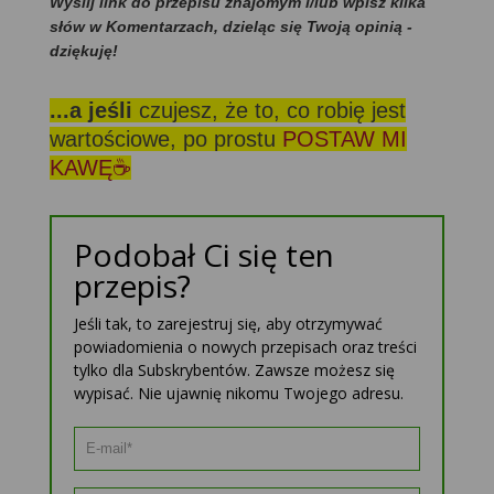
Wyślij link do przepisu znajomym i/lub wpisz kilka
słów w Komentarzach, dzieląc się Twoją opinią -
dziękuję!
...a jeśli
czujesz, że to, co robię jest
wartościowe, po prostu
POSTAW MI
KAWĘ☕
Podobał Ci się ten
przepis?
Jeśli tak, to zarejestruj się, aby otrzymywać
powiadomienia o nowych przepisach oraz treści
tylko dla Subskrybentów. Zawsze możesz się
wypisać. Nie ujawnię nikomu Twojego adresu.