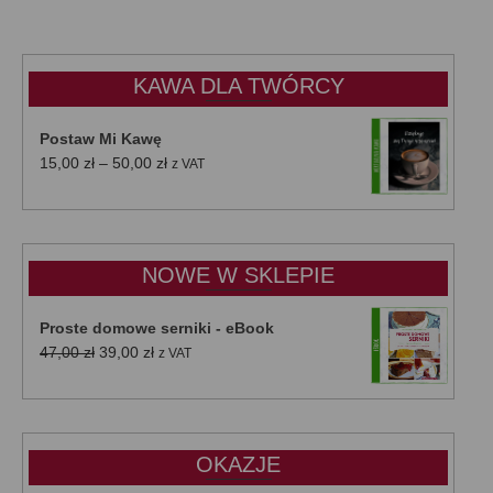
KAWA DLA TWÓRCY
Postaw Mi Kawę
Zakres
15,00
zł
–
50,00
zł
z VAT
cen:
od
15,00 zł
do
NOWE W SKLEPIE
50,00 zł
Proste domowe serniki - eBook
Pierwotna
Aktualna
47,00
zł
39,00
zł
z VAT
cena
cena
wynosiła:
wynosi:
47,00 zł.
39,00 zł.
OKAZJE