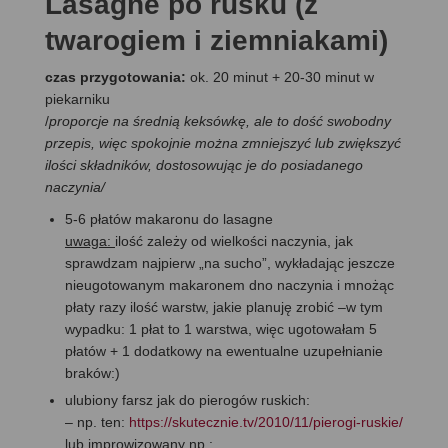
Lasagne po rusku (z
twarogiem i ziemniakami)
czas przygotowania:
ok. 20 minut + 20-30 minut w
piekarniku
/
proporcje na średnią keksówkę, ale to dość swobodny
przepis, więc spokojnie można zmniejszyć lub zwiększyć
ilości składników, dostosowując je do posiadanego
naczynia/
5-6 płatów makaronu do lasagne
uwaga:
ilość zależy od wielkości naczynia, jak
sprawdzam najpierw „na sucho”, wykładając jeszcze
nieugotowanym makaronem dno naczynia i mnożąc
płaty razy ilość warstw, jakie planuję zrobić –w tym
wypadku: 1 płat to 1 warstwa, więc ugotowałam 5
płatów + 1 dodatkowy na ewentualne uzupełnianie
braków:)
ulubiony farsz jak do pierogów ruskich:
– np. ten:
https://skutecznie.tv/2010/11/pierogi-ruskie/
lub improwizowany np.: