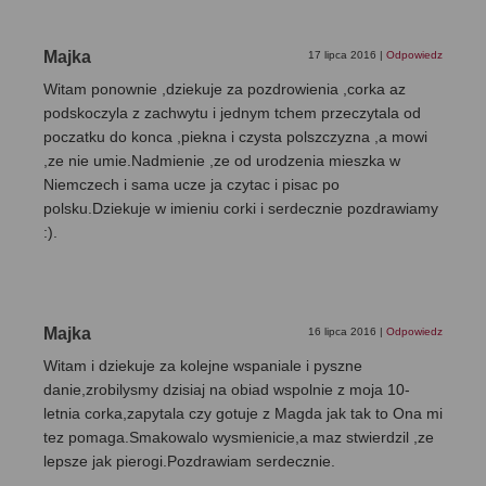
Majka
17 lipca 2016
|
Odpowiedz
Witam ponownie ,dziekuje za pozdrowienia ,corka az
podskoczyla z zachwytu i jednym tchem przeczytala od
poczatku do konca ,piekna i czysta polszczyzna ,a mowi
,ze nie umie.Nadmienie ,ze od urodzenia mieszka w
Niemczech i sama ucze ja czytac i pisac po
polsku.Dziekuje w imieniu corki i serdecznie pozdrawiamy
:).
Majka
16 lipca 2016
|
Odpowiedz
Witam i dziekuje za kolejne wspaniale i pyszne
danie,zrobilysmy dzisiaj na obiad wspolnie z moja 10-
letnia corka,zapytala czy gotuje z Magda jak tak to Ona mi
tez pomaga.Smakowalo wysmienicie,a maz stwierdzil ,ze
lepsze jak pierogi.Pozdrawiam serdecznie.