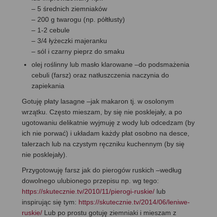
– 5 średnich ziemniaków
– 200 g twarogu (np. półtłusty)
– 1-2 cebule
– 3/4 łyżeczki majeranku
– sól i czarny pieprz do smaku
olej roślinny lub masło klarowane –do podsmażenia
cebuli (farsz) oraz natłuszczenia naczynia do
zapiekania
Gotuję płaty lasagne –jak makaron tj. w osolonym
wrzątku. Często mieszam, by się nie posklejały, a po
ugotowaniu delikatnie wyjmuję z wody lub odcedzam (by
ich nie porwać) i układam każdy płat osobno na desce,
talerzach lub na czystym ręczniku kuchennym (by się
nie posklejały).
Przygotowuję farsz jak do pierogów ruskich –według
dowolnego ulubionego przepisu np. wg tego:
https://skutecznie.tv/2010/11/pierogi-ruskie/
lub
inspirując się tym:
https://skutecznie.tv/2014/06/leniwe-
ruskie/
Lub po prostu gotuję ziemniaki i mieszam z