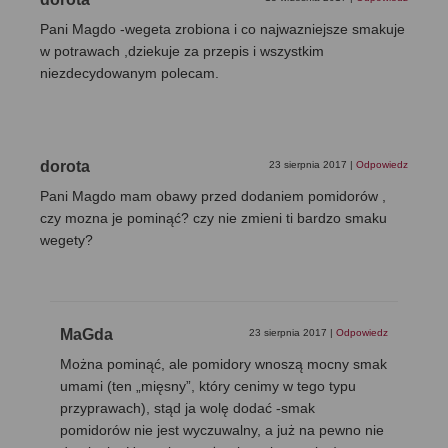
Pani Magdo -wegeta zrobiona i co najwazniejsze smakuje
w potrawach ,dziekuje za przepis i wszystkim
niezdecydowanym polecam.
dorota
23 sierpnia 2017
|
Odpowiedz
Pani Magdo mam obawy przed dodaniem pomidorów ,
czy mozna je pominąć? czy nie zmieni ti bardzo smaku
wegety?
MaGda
23 sierpnia 2017
|
Odpowiedz
Można pominąć, ale pomidory wnoszą mocny smak
umami (ten „mięsny”, który cenimy w tego typu
przyprawach), stąd ja wolę dodać -smak
pomidorów nie jest wyczuwalny, a już na pewno nie