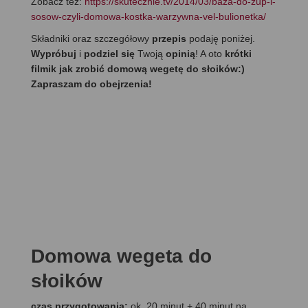
Zobacz też:
https://skutecznie.tv/2014/03/baza-do-zup-i-
sosow-czyli-domowa-kostka-warzywna-vel-bulionetka/
Składniki oraz szczegółowy
przepis
podaję poniżej.
Wypróbuj
i
podziel się
Twoją
opinią
! A oto
krótki
filmik jak zrobić domową wegetę do słoików:)
Zapraszam do obejrzenia!
Domowa wegeta do
słoików
czas przygotowania:
ok. 20 minut + 40 minut na