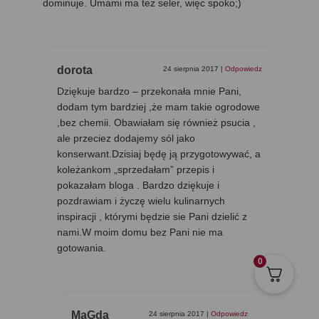
dominuje. Umami ma też seler, więc spoko;)
dorota
24 sierpnia 2017
|
Odpowiedz
Dziękuje bardzo – przekonała mnie Pani,
dodam tym bardziej ,że mam takie ogrodowe
,bez chemii. Obawiałam się również psucia ,
ale przeciez dodajemy sól jako
konserwant.Dzisiaj będę ją przygotowywać, a
koleżankom „sprzedałam” przepis i
pokazałam bloga . Bardzo dziękuje i
pozdrawiam i życzę wielu kulinarnych
inspiracji , którymi będzie sie Pani dzielić z
nami.W moim domu bez Pani nie ma
gotowania.
0
MaGda
24 sierpnia 2017
|
Odpowiedz