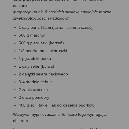
odstanie
/proporcje na ok. 8 średnich słoików; spokojnie można
zwielokrotnić ilości składników/
1 cały por z liśćmi (jasna i ciemna część)
500 g marchwi
500 g pietruszki (korzeń)
1/2 pęczka natki pietruszki
1 pęczek koperku
1 cały seler (bulwa)
2 gałązki selera naciowego
3-4 średnie cebule
2 ząbki czosnku
2 duże pomidory
400 g soli (takiej, jak do kiszenia ogórków)
Warzywa myję i osuszam. Te, które tego wymagają,
obieram.