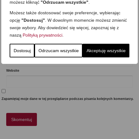
możesz kliknąć
"Odrzucam wszystkie"
.
Możesz także dostosować swoje preferencje, wybierając
opcję
"Dostosuj"
. W dowolnym momencie możesz zmienić
swoje wybory. Aby dowiedzieć się więcej, zapoznaj się z
Imię
*
naszą
Polityką prywatności
.
E-mail (nie będzie opublikowany)
*
Dostosuj
Odrzucam wszystkie
Akceptuję wszystkie
Website
Zapamiętaj moje dane w tej przeglądarce podczas pisania kolejnych komentarzy.