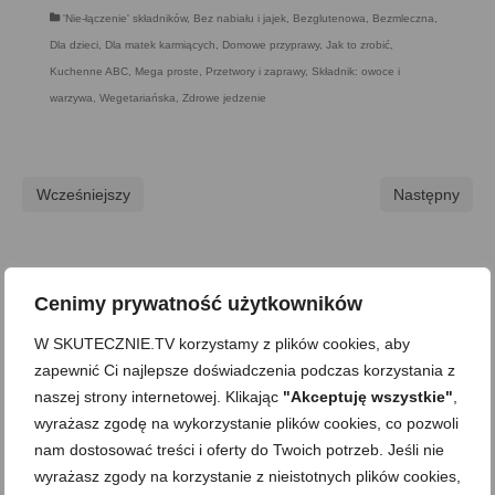
'Nie-łączenie' składników
,
Bez nabiału i jajek
,
Bezglutenowa
,
Bezmleczna
,
Dla dzieci
,
Dla matek karmiących
,
Domowe przyprawy
,
Jak to zrobić
,
Kuchenne ABC
,
Mega proste
,
Przetwory i zaprawy
,
Składnik: owoce i
warzywa
,
Wegetariańska
,
Zdrowe jedzenie
Wcześniejszy
Następny
Skomentuj
Cenimy prywatność użytkowników
Komentarz
W SKUTECZNIE.TV korzystamy z plików cookies, aby
zapewnić Ci najlepsze doświadczenia podczas korzystania z
naszej strony internetowej. Klikając
"Akceptuję wszystkie"
,
wyrażasz zgodę na wykorzystanie plików cookies, co pozwoli
nam dostosować treści i oferty do Twoich potrzeb. Jeśli nie
wyrażasz zgody na korzystanie z nieistotnych plików cookies,