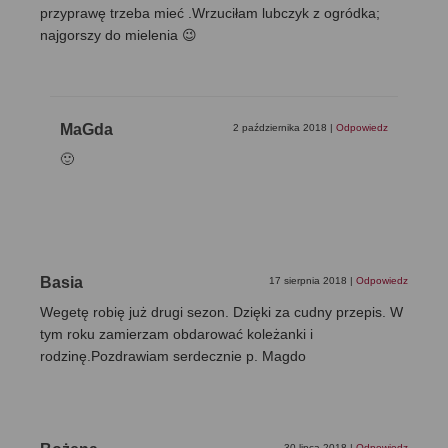
przyprawę trzeba mieć .Wrzuciłam lubczyk z ogródka;
najgorszy do mielenia 😉
MaGda
2 października 2018
|
Odpowiedz
🙂
Basia
17 sierpnia 2018
|
Odpowiedz
Wegetę robię już drugi sezon. Dzięki za cudny przepis. W
tym roku zamierzam obdarować koleżanki i
rodzinę.Pozdrawiam serdecznie p. Magdo
30 lipca 2018
|
Odpowiedz