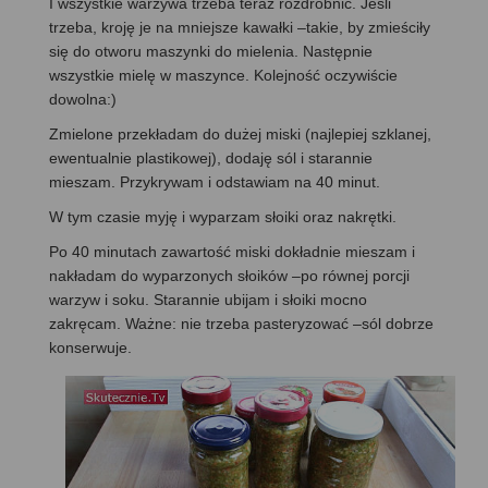
I wszystkie warzywa trzeba teraz rozdrobnić. Jeśli
trzeba, kroję je na mniejsze kawałki –takie, by zmieściły
się do otworu maszynki do mielenia. Następnie
wszystkie mielę w maszynce. Kolejność oczywiście
dowolna:)
Zmielone przekładam do dużej miski (najlepiej szklanej,
ewentualnie plastikowej), dodaję sól i starannie
mieszam. Przykrywam i odstawiam na 40 minut.
W tym czasie myję i wyparzam słoiki oraz nakrętki.
Po 40 minutach zawartość miski dokładnie mieszam i
nakładam do wyparzonych słoików –po równej porcji
warzyw i soku. Starannie ubijam i słoiki mocno
zakręcam. Ważne: nie trzeba pasteryzować –sól dobrze
konserwuje.