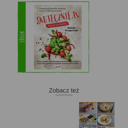
Zobacz też
Domowy ketchup (bez
Tarta francuska z
cukru)
cebulą i pomidorem
Zupa kurkowa z