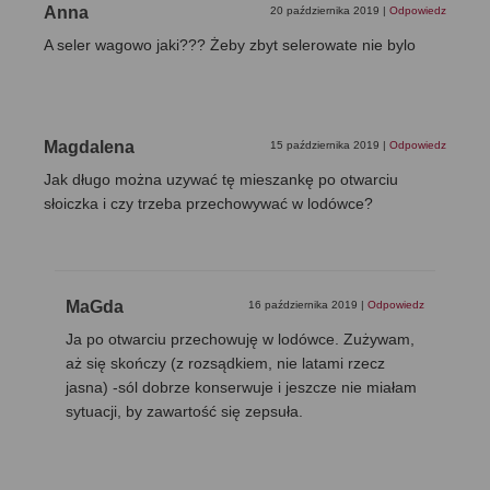
Anna
20 października 2019
|
Odpowiedz
A seler wagowo jaki??? Żeby zbyt selerowate nie bylo
Magdalena
15 października 2019
|
Odpowiedz
Jak długo można uzywać tę mieszankę po otwarciu
słoiczka i czy trzeba przechowywać w lodówce?
MaGda
16 października 2019
|
Odpowiedz
Ja po otwarciu przechowuję w lodówce. Zużywam,
aż się skończy (z rozsądkiem, nie latami rzecz
jasna) -sól dobrze konserwuje i jeszcze nie miałam
sytuacji, by zawartość się zepsuła.