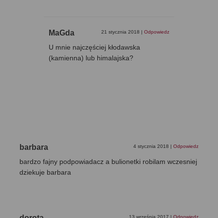
MaGda
21 stycznia 2018
|
Odpowiedz
U mnie najczęściej kłodawska
(kamienna) lub himalajska?
barbara
4 stycznia 2018
|
Odpowiedz
bardzo fajny podpowiadacz a bulionetki robilam wczesniej
dziekuje barbara
dorota
13 września 2017
|
Odpowiedz