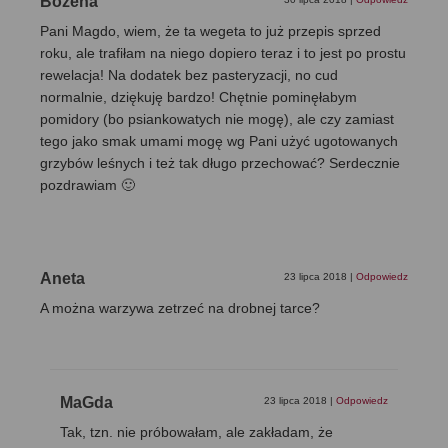
Bożena
Pani Magdo, wiem, że ta wegeta to już przepis sprzed
roku, ale trafiłam na niego dopiero teraz i to jest po prostu
rewelacja! Na dodatek bez pasteryzacji, no cud
normalnie, dziękuję bardzo! Chętnie pominęłabym
pomidory (bo psiankowatych nie mogę), ale czy zamiast
tego jako smak umami mogę wg Pani użyć ugotowanych
grzybów leśnych i też tak długo przechować? Serdecznie
pozdrawiam 🙂
Aneta
23 lipca 2018
|
Odpowiedz
A można warzywa zetrzeć na drobnej tarce?
MaGda
23 lipca 2018
|
Odpowiedz
Tak, tzn. nie próbowałam, ale zakładam, że