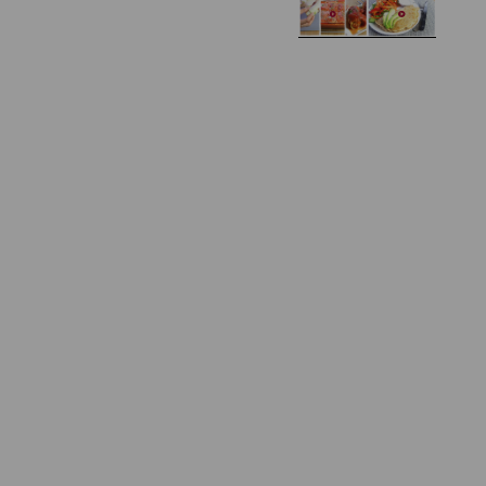
Domowe żelki
selerem i pietruszką
Zapiekany naleśnik z
mięsem i pieczarkami. I
Gołąbki z cukinii
prosta sałatka
Najprostszy klasyczny
chlebek bananowy
Kotlety ruskie
(zawsze się uda!)