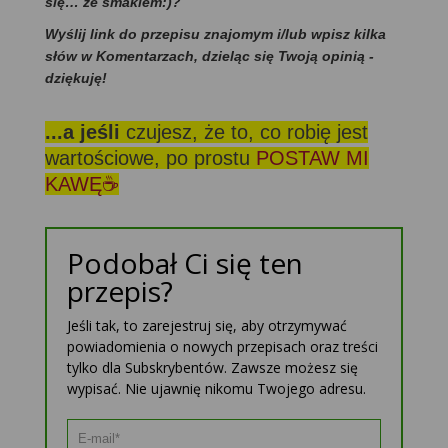
się… ze smakiem:)?
Wyślij link do przepisu znajomym i/lub wpisz kilka
słów w Komentarzach, dzieląc się Twoją opinią -
dziękuję!
...a jeśli
czujesz, że to, co robię jest
wartościowe, po prostu
POSTAW MI
KAWĘ☕
Podobał Ci się ten
przepis?
Jeśli tak, to zarejestruj się, aby otrzymywać
powiadomienia o nowych przepisach oraz treści
tylko dla Subskrybentów. Zawsze możesz się
wypisać. Nie ujawnię nikomu Twojego adresu.