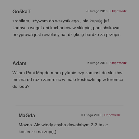
GośkaT
20 lutego 2018
|
Odpowiedz
zrobiłam, używam do wszystkiego , nie kupuję już
żadnych weget ani kucharków w sklepie, pani słoikowa
przyprawa jest rewelacyjna, dziękuję bardzo za przepis
Adam
5 lutego 2018
|
Odpowiedz
Witam Pani Magdo mam pytanie czy zamiast do sloików
można od razu zamrozic w male kosteczki np w foremce
do lodu?
MaGda
6 lutego 2018
|
Odpowiedz
Można. Ale wtedy chyba dawałabym 2-3 takie
kosteczki na zupę;)