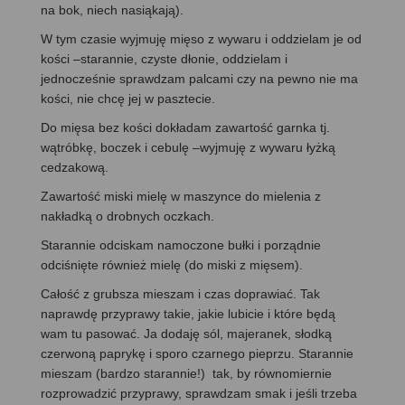
na bok, niech nasiąkają).
W tym czasie wyjmuję mięso z wywaru i oddzielam je od
kości –starannie, czyste dłonie, oddzielam i
jednocześnie sprawdzam palcami czy na pewno nie ma
kości, nie chcę jej w pasztecie.
Do mięsa bez kości dokładam zawartość garnka tj.
wątróbkę, boczek i cebulę –wyjmuję z wywaru łyżką
cedzakową.
Zawartość miski mielę w maszynce do mielenia z
nakładką o drobnych oczkach.
Starannie odciskam namoczone bułki i porządnie
odciśnięte również mielę (do miski z mięsem).
Całość z grubsza mieszam i czas doprawiać. Tak
naprawdę przyprawy takie, jakie lubicie i które będą
wam tu pasować. Ja dodaję sól, majeranek, słodką
czerwoną paprykę i sporo czarnego pieprzu. Starannie
mieszam (bardzo starannie!) tak, by równomiernie
rozprowadzić przyprawy, sprawdzam smak i jeśli trzeba