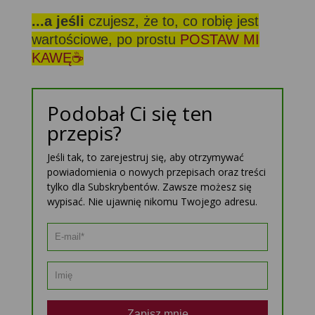
...a jeśli
czujesz, że to, co robię jest
wartościowe, po prostu
POSTAW MI
KAWĘ☕
Podobał Ci się ten
przepis?
Jeśli tak, to zarejestruj się, aby otrzymywać
powiadomienia o nowych przepisach oraz treści
tylko dla Subskrybentów. Zawsze możesz się
wypisać. Nie ujawnię nikomu Twojego adresu.
Zapisz mnie