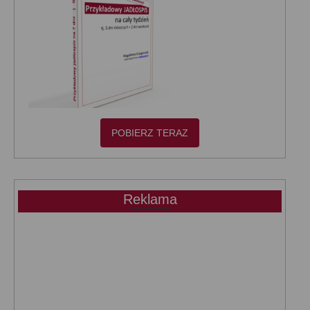
POBIERZ TERAZ
Reklama