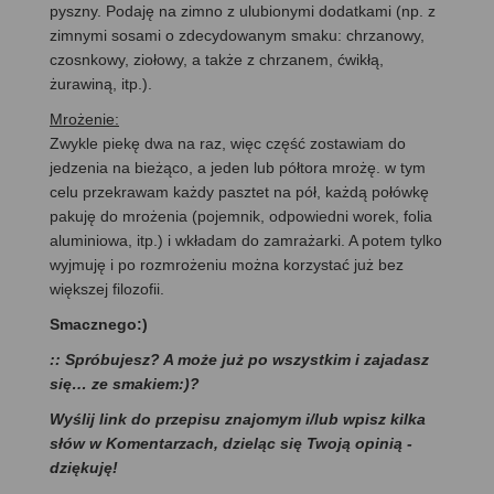
pyszny. Podaję na zimno z ulubionymi dodatkami (np. z
zimnymi sosami o zdecydowanym smaku: chrzanowy,
czosnkowy, ziołowy, a także z chrzanem, ćwikłą,
żurawiną, itp.).
Mrożenie:
Zwykle piekę dwa na raz, więc część zostawiam do
jedzenia na bieżąco, a jeden lub półtora mrożę. w tym
celu przekrawam każdy pasztet na pół, każdą połówkę
pakuję do mrożenia (pojemnik, odpowiedni worek, folia
aluminiowa, itp.) i wkładam do zamrażarki. A potem tylko
wyjmuję i po rozmrożeniu można korzystać już bez
większej filozofii.
Smacznego:)
:: Spróbujesz? A może już po wszystkim i zajadasz
się… ze smakiem:)?
Wyślij link do przepisu znajomym i/lub wpisz kilka
słów w Komentarzach, dzieląc się Twoją opinią -
dziękuję!