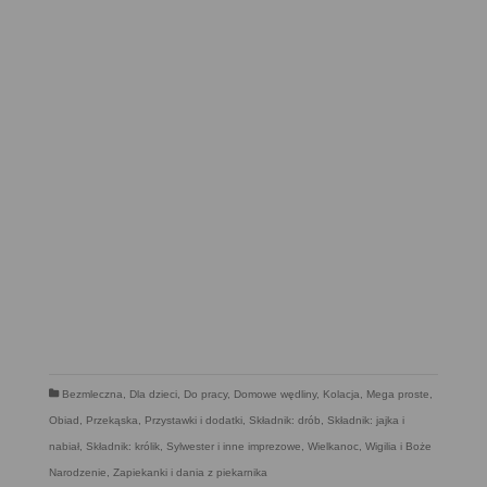
Bezmleczna
,
Dla dzieci
,
Do pracy
,
Domowe wędliny
,
Kolacja
,
Mega proste
,
Obiad
,
Przekąska
,
Przystawki i dodatki
,
Składnik: drób
,
Składnik: jajka i
nabiał
,
Składnik: królik
,
Sylwester i inne imprezowe
,
Wielkanoc
,
Wigilia i Boże
Narodzenie
,
Zapiekanki i dania z piekarnika