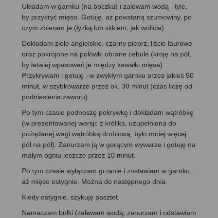
Układam w garnku (na boczku) i zalewam wodą –tyle,
by przykryć mięso. Gotuję, aż powstaną szumowiny, po
czym zbieram je (łyżką lub sitkiem, jak wolicie).
Dokładam ziele angielskie, czarny pieprz, liście laurowe
oraz pokrojone na połówki obrane cebule (kroję na pół,
by łatwiej wpasować je między kawałki mięsa).
Przykrywam i gotuję –w zwykłym garnku przez jakieś 50
minut, w szybkowarze przez ok. 30 minut (czas liczę od
podniesienia zaworu).
Po tym czasie podnoszę pokrywkę i dokładam wątróbkę
(w prezentowanej wersji: z królika, uzupełniona do
pożądanej wagi wątróbką drobiową, było mniej więcej
pół na pół). Zanurzam ją w gorącym wywarze i gotuję na
małym ogniu jeszcze przez 10 minut.
Po tym czasie wyłączam grzanie i zostawiam w garnku,
aż mięso ostygnie. Można do następnego dnia.
Kiedy ostygnie, szykuję pasztet.
Namaczam bułki (zalewam wodą, zanurzam i odstawiam