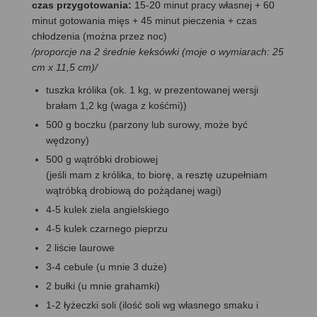
czas przygotowania:
15-20 minut pracy własnej + 60
minut gotowania mięs + 45 minut pieczenia + czas
chłodzenia (można przez noc)
/proporcje na 2 średnie keksówki (moje o wymiarach: 25
cm x 11,5 cm)/
tuszka królika (ok. 1 kg, w prezentowanej wersji
brałam 1,2 kg (waga z kośćmi))
500 g boczku (parzony lub surowy, może być
wędzony)
500 g wątróbki drobiowej
(jeśli mam z królika, to biorę, a resztę uzupełniam
wątróbką drobiową do pożądanej wagi)
4-5 kulek ziela angielskiego
4-5 kulek czarnego pieprzu
2 liście laurowe
3-4 cebule (u mnie 3 duże)
2 bułki (u mnie grahamki)
1-2 łyżeczki soli (ilość soli wg własnego smaku i