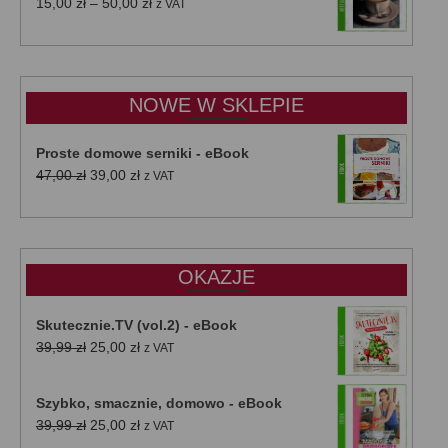
Zakres
15,00
zł
–
50,00
zł
z VAT
cen:
od
15,00 zł
do
NOWE W SKLEPIE
50,00 zł
Proste domowe serniki - eBook
Pierwotna
Aktualna
47,00
zł
39,00
zł
z VAT
cena
cena
wynosiła:
wynosi:
47,00 zł.
39,00 zł.
OKAZJE
Skutecznie.TV (vol.2) - eBook
Pierwotna
Aktualna
39,99
zł
25,00
zł
z VAT
cena
cena
wynosiła:
wynosi:
Szybko, smacznie, domowo - eBook
39,99 zł.
25,00 zł.
Pierwotna
Aktualna
39,99
zł
25,00
zł
z VAT
cena
cena