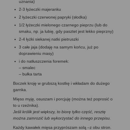
uznania)
2-3 łyżeczki majeranku
2 łyżeczki czerwonej papryki (słodka)
1/2 łyżeczki mielonego czarnego pieprzu (lub do
smaku, np. ja lubię, gdy pasztet jest lekko pieprzny)
2-4 łyżki siekanej natki pietruszki
3 całe jaja (dodaję na samym końcu, już po
doprawieniu masy)
i do natłuszczenia foremek:
– smalec
– bułka tarta
Boczek kroję w grubszą kostkę i wkładam do dużego
garnka.
Mięso myję, osuszam i porcjuję (można też poprosić o
to u rzeźnika).
Jeśli królik jest większy, to biorę tylko część, resztę
można zamrozić lub wykorzystać do innego przepisu.
Każdy kawałek mięsa przyprószam solą –z obu stron.