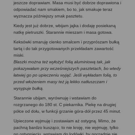
jeszcze doprawiam. Masa musi być dobrze doprawiona i
odpowiadać nam smakiem, bo to, jak smakuje teraz
wyznacza późniejszy smak pasztetu.
Kiedy jest już dobrze, wbijam jajka i dodaję posiekaną
natkę pietruszki. Starannie mieszam i masa gotowa.
Keksówki smaruję cienko smalcem i przyprószam bułką
tartą i do tak przygotowanych przekładam zawartość
miski.
Blaszki można też wyłożyć folią aluminiową tak, jak
pokazywałam przy wcześniejszych pasztetach, bo wtedy
łatwiej go po upieczeniu wyjąć. Jeśli wykładam folią, to
przed włożeniem masy też ją lekko natłuszczam i
wysypuje bułką.
Starannie ubijam, wyrównuję i wstawiam do
rozgrzanego do 180 st. C piekarnika. Piekę na drugiej
półce od dołu, w funkcji grzanie góra-dół przez 45 minut.
Upieczone wyjmuję i zostawiam aż ostygną. Mimo, że
pachną bardzo kusząco, to nie kroję, nie wyjmuję, tylko
po ostygnięciu, wstawiam do lodówki, by porządnie się