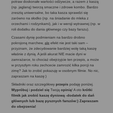
potraw doskonałe wartości odżywcze, a razem z kaszą
(np. jaglaną) tworzą smaczne i zdrowe kombo. Bardzo
zresztą uniwersalne, bo taka kasza sprawdzi się
zarówno na słodko (np. na śniadanie do mleka z
orzechami i rodzynkami), jak i w wersji wytrawnej (np. w
roli dodatku do dania głównego czy bazy farszu).
Czasami dynię podmieniam na bardzo drobno
pokrojoną marchew,
ale
efekt nie jest taki sam –
przyznam, że zdecydowanie bardziej wolę taką kaszę
właśnie z dynią. A jeśli akurat NIE macie dyni w
zamrażarce, to chociaż obejrzyjcie ten przepis, a może
w przyszłym roku zechcecie zamrozić kilka porcji na
zimę? Jak to zrobić pokazuję w osobnym filmie. No nic,
zapraszam na kaszę:)
Składniki oraz szczegółowy
przepis
podaję poniżej.
Wypróbuj
i
podziel się
Twoją
opinią
! A oto
krótki
filmik jak zrobić kaszę dyniową -dodatek do dań
głównych lub bazę pysznych farszów:) Zapraszam
do obejrzenia!