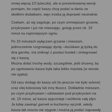
mniej więcej 1/2 łyżeczki), ale w prezentowanej wersji
pomijam, bo część kaszy chcę podać w daniu ze
słodkimi dodatkami, więc trzeba ją doprawić neutralnie.
Czekam, aż się zagotuje, po czym zmniejszam grzanie,
przykrywam i już nie mieszając, gotuję przez ok. 10
minut na najmniejszym ogniu.
Po 10 minutach wyłączam grzanie i mieszam,
jednocześnie rozgniatając dynię –dociskam ją łyżką do
dna garnka, ma zniknąć z postaci kostek i zintegrować
się z kaszą.
Można dolać trochę wody, szczególnie, jeśli chcemy, by
po ugotowaniu kasza była taka lekko mazista (w sensie:
nie sypka).
Od razu dodaję do kaszy sól (to jeszcze nie było solone)
oraz olej kokosowy lub inny tłuszcz. Dokładnie mieszam,
po czym przykrywam i odstawiam pod przykryciem na
ok. 15 minut, aż kasza spęcznieje i wchłonie cały płyn.
Ja lubię zawinąć garnek w kuchenny ręcznik, wtedy
kasza tak mocno nie stygnie i można ją podać naprawdę