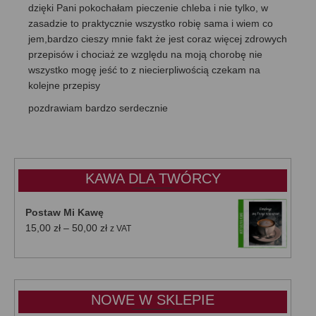
dzięki Pani pokochałam pieczenie chleba i nie tylko, w
zasadzie to praktycznie wszystko robię sama i wiem co
jem,bardzo cieszy mnie fakt że jest coraz więcej zdrowych
przepisów i chociaż ze względu na moją chorobę nie
wszystko mogę jeść to z niecierpliwością czekam na
kolejne przepisy
pozdrawiam bardzo serdecznie
KAWA DLA TWÓRCY
Postaw Mi Kawę
Zakres
15,00
zł
–
50,00
zł
z VAT
cen:
od
15,00 zł
do
NOWE W SKLEPIE
50,00 zł