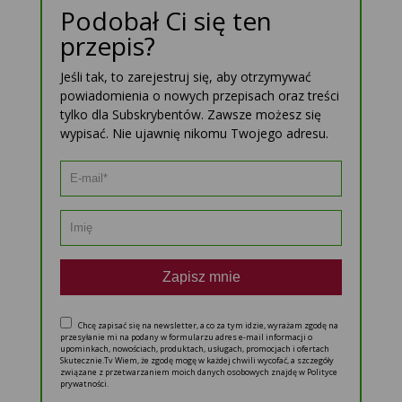
Podobał Ci się ten
przepis?
Jeśli tak, to zarejestruj się, aby otrzymywać
powiadomienia o nowych przepisach oraz treści
tylko dla Subskrybentów. Zawsze możesz się
wypisać. Nie ujawnię nikomu Twojego adresu.
Zapisz mnie
Chcę zapisać się na newsletter, a co za tym idzie, wyrażam zgodę na
przesyłanie mi na podany w formularzu adres e-mail informacji o
upominkach, nowościach, produktach, usługach, promocjach i ofertach
Skutecznie.Tv Wiem, że zgodę mogę w każdej chwili wycofać, a szczegóły
związane z przetwarzaniem moich danych osobowych znajdę w Polityce
prywatności.