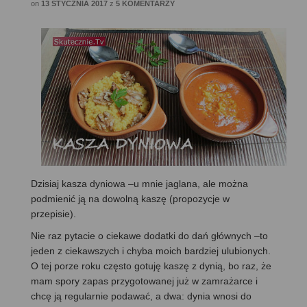
on
13 STYCZNIA 2017
z
5 KOMENTARZY
Dzisiaj kasza dyniowa –u mnie jaglana, ale można
podmienić ją na dowolną kaszę (propozycje w
przepisie).
Nie raz pytacie o ciekawe dodatki do dań głównych –to
jeden z ciekawszych i chyba moich bardziej ulubionych.
O tej porze roku często gotuję kaszę z dynią, bo raz, że
mam spory zapas przygotowanej już w zamrażarce i
chcę ją regularnie podawać, a dwa: dynia wnosi do