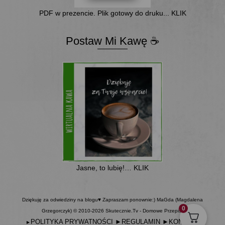
PDF w prezencie. Plik gotowy do druku... KLIK
Postaw Mi Kawę ☕
Jasne, to lubię!… KLIK
Dziękuję za odwiedziny na blogu♥ Zapraszam ponownie:) MaGda (Magdalena
0
Grzegorczyk) © 2010-2026 Skutecznie.Tv - Domowe Przepisy
POLITYKA PRYWATNOŚCI
►
REGULAMIN
►
KONTAKT
►