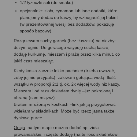
1/2 łyżeczki soli (do smaku)
opcjonalnie: zioła, cynamon lub inne dodatki, które
planujemy dodać do kaszy, by wzbogacić jej bukiet
(w prezentowanej wersji bez dodatków, pokazuję
sposób bazowy)
Rozgrzewam suchy garnek (bez tłuszczu) na niezbyt
dużym ogniu. Do gorącego wsypuję suchą kaszę,
dodaję kurkumę, mieszam i prażę przez kilka minut, co
jakiś czas mieszając.
Kiedy kasza zacznie lekko pachnieć (trzeba uważać,
żeby jej nie przypalić), zalewam gotującą wodą. Ilość
wrzątku w proporcji 2:1 tj. ok. 2x więcej wody niż kaszy.
Mieszam i od razu dokładam dynię –już pokrojoną i
obraną (sam miąższ).
Brałam mrożoną w kostkach –link jak ją przygotować
wkleiłam w składnikach. Może być rzecz jasna także
dyniowe puree.
Opcja
: na tym etapie można dodać np. zioła
prowansalskie, i często dodaję (na tę ilość składników