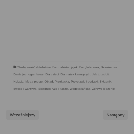
'Nie-łączenie' składników
,
Bez nabiału i jajek
,
Bezglutenowa
,
Bezmleczna
,
Dania jednogarnkowe
,
Dla dzieci
,
Dla matek karmiących
,
Jak to zrobić
,
Kolacja
,
Mega proste
,
Obiad
,
Przekąska
,
Przystawki i dodatki
,
Składnik:
owoce i warzywa
,
Składnik: ryże i kasze
,
Wegetariańska
,
Zdrowe jedzenie
Wcześniejszy
Następny