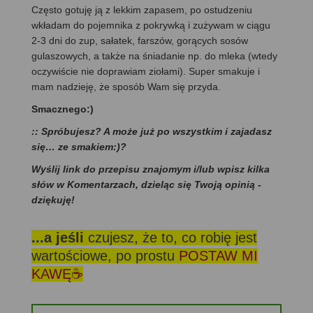
Często gotuję ją z lekkim zapasem, po ostudzeniu
wkładam do pojemnika z pokrywką i zużywam w ciągu
2-3 dni do zup, sałatek, farszów, gorących sosów
gulaszowych, a także na śniadanie np. do mleka (wtedy
oczywiście nie doprawiam ziołami). Super smakuje i
mam nadzieję, że sposób Wam się przyda.
Smacznego:)
:: Spróbujesz? A może już po wszystkim i zajadasz
się… ze smakiem:)?
Wyślij link do przepisu znajomym i/lub wpisz kilka
słów w Komentarzach, dzieląc się Twoją opinią -
dziękuję!
...a jeśli
czujesz, że to, co robię jest
wartościowe, po prostu
POSTAW MI
KAWĘ☕