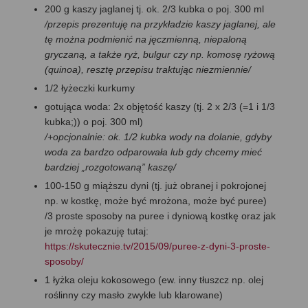
200 g kaszy jaglanej tj. ok. 2/3 kubka o poj. 300 ml
/przepis prezentuję na przykładzie kaszy jaglanej, ale
tę można podmienić na jęczmienną, niepaloną
gryczaną, a także ryż, bulgur czy np. komosę ryżową
(quinoa), resztę przepisu traktując niezmiennie/
1/2 łyżeczki kurkumy
gotująca woda: 2x objętość kaszy (tj. 2 x 2/3 (=1 i 1/3
kubka;)) o poj. 300 ml)
/+opcjonalnie: ok. 1/2 kubka wody na dolanie, gdyby
woda za bardzo odparowała lub gdy chcemy mieć
bardziej „rozgotowaną” kaszę/
100-150 g miąższu dyni (tj. już obranej i pokrojonej
np. w kostkę, może być mrożona, może być puree)
/3 proste sposoby na puree i dyniową kostkę oraz jak
je mrożę pokazuję tutaj:
https://skutecznie.tv/2015/09/puree-z-dyni-3-proste-
sposoby/
1 łyżka oleju kokosowego (ew. inny tłuszcz np. olej
roślinny czy masło zwykłe lub klarowane)