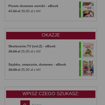
Proste domowe serniki - eBook
Pierwotna
Aktualna
47,00
zł
39,00
zł
z VAT
cena
cena
wynosiła:
wynosi:
47,00 zł.
39,00 zł.
OKAZJE
Skutecznie.TV (vol.2) - eBook
Pierwotna
Aktualna
39,99
zł
25,00
zł
z VAT
cena
cena
wynosiła:
wynosi:
Szybko, smacznie, domowo - eBook
39,99 zł.
25,00 zł.
Pierwotna
Aktualna
39,99
zł
25,00
zł
z VAT
cena
cena
wynosiła:
wynosi:
39,99 zł.
25,00 zł.
WPISZ CZEGO SZUKASZ: