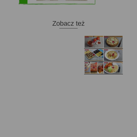
Zobacz też
Domowy ketchup (bez
Tarta francuska z
cukru)
cebulą i pomidorem
Zupa kurkowa z
Domowe żelki
selerem i pietruszką
Zapiekany naleśnik z
mięsem i pieczarkami. I
Gołąbki z cukinii
prosta sałatka
Najprostszy klasyczny
chlebek bananowy
Kotlety ruskie
(zawsze się uda!)