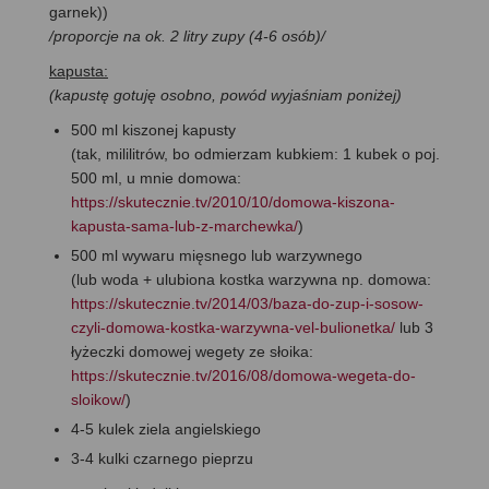
garnek))
/proporcje na ok. 2 litry zupy (4-6 osób)/
kapusta:
(kapustę gotuję osobno, powód wyjaśniam poniżej)
500 ml kiszonej kapusty
(tak, mililitrów, bo odmierzam kubkiem: 1 kubek o poj.
500 ml, u mnie domowa:
https://skutecznie.tv/2010/10/domowa-kiszona-
kapusta-sama-lub-z-marchewka/
)
500 ml wywaru mięsnego lub warzywnego
(lub woda + ulubiona kostka warzywna np. domowa:
https://skutecznie.tv/2014/03/baza-do-zup-i-sosow-
czyli-domowa-kostka-warzywna-vel-bulionetka/
lub 3
łyżeczki domowej wegety ze słoika:
https://skutecznie.tv/2016/08/domowa-wegeta-do-
sloikow/
)
4-5 kulek ziela angielskiego
3-4 kulki czarnego pieprzu