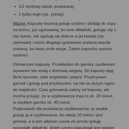
1/2 średniej cebuli, posiekanej
1 łyżka mąki (np. żytniej)
Ważne:
Kapustę kiszoną gotuję osobno i dodaję do zupy
na końcu, już ugotowaną, bo inne składniki, gotując się z
nią razem, nie ugotują się dobrze w jej kwasie (np.
ziemniaki) i mimo długiego gotowania zostaną twarde
zostaną, bo kwas zrobi swoje. Zatem kapucha zawsze
osobno!
Odmierzam kapustę. Przekładam do garnka i podlewam
wywarem lub wodą z domową wegetą. Do kapusty daję
liście laurowe, ziele angielskie i pieprz. Przykrywam
garnek i gotuję pod przykryciem, na nie za dużym ogniu
do miękkości. Czas gotowania zależy od kapusty, ale
można przyjąć, że w szybkowarze trwa to ok. 20 minut,
w zwykłym garnku ok. 40 minut.
Podpowiedź dla posiadaczy szybkowarów: ja zwykle
gotuję ją w szybkowarze, bo wtedy 20 minut i jest
gotowa, a w tym właśnie czasie po prostu gotuję
pozostałe składniki, dzięki czemu kapuśniak jest gotowy