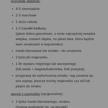
pozostałe składniki:
4-5 ziemniaków
2-3 marchwie
1 duża cebula
1-2 kawałki kiełbasy
(jakaś dobra gatunkowo, u mnie najczęściej swojska
wiejska, czasem śląska, no jakaś taka, która będzie
wam smakować w kapuśniaku)
masło klarowane lub smalec –do smażenia
2 łyżeczki majeranku
1 litr wywaru mięsnego lub warzywnego
(lub woda + wegeta/bulionetka, linki powyżej)
przyprawy do wykończenia smaku –wg uznania np.:
sos sojowy, jeszcze trochę majeranku czy sól lub
pieprz do smaku
wersja z zasmażką
(opcjponalnie):
1 łyżka masła klarowanego, smalcu
(można podmienić np. na boczek)