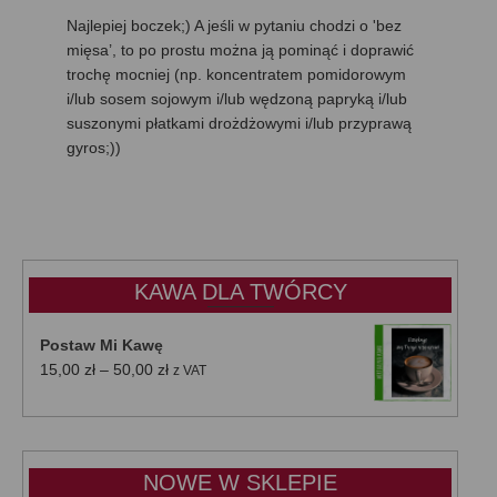
Najlepiej boczek;) A jeśli w pytaniu chodzi o 'bez
mięsa’, to po prostu można ją pominąć i doprawić
trochę mocniej (np. koncentratem pomidorowym
i/lub sosem sojowym i/lub wędzoną papryką i/lub
suszonymi płatkami drożdżowymi i/lub przyprawą
gyros;))
KAWA DLA TWÓRCY
Postaw Mi Kawę
Zakres
15,00
zł
–
50,00
zł
z VAT
cen:
od
15,00 zł
do
NOWE W SKLEPIE
50,00 zł