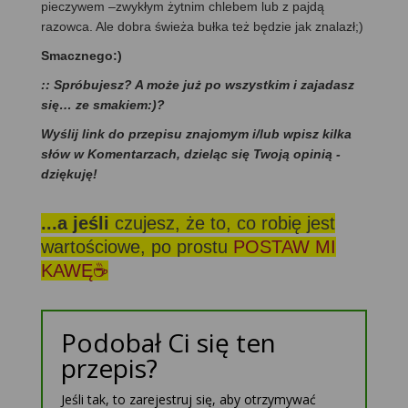
pieczywem –zwykłym żytnim chlebem lub z pajdą
razowca. Ale dobra świeża bułka też będzie jak znalazł;)
Smacznego:)
:: Spróbujesz? A może już po wszystkim i zajadasz
się… ze smakiem:)?
Wyślij link do przepisu znajomym i/lub wpisz kilka
słów w Komentarzach, dzieląc się Twoją opinią -
dziękuję!
...a jeśli
czujesz, że to, co robię jest
wartościowe, po prostu
POSTAW MI
KAWĘ☕
Podobał Ci się ten
przepis?
Jeśli tak, to zarejestruj się, aby otrzymywać