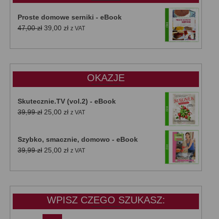
Proste domowe serniki - eBook
Pierwotna
Aktualna
47,00
zł
39,00
zł
z VAT
cena
cena
wynosiła:
wynosi:
47,00 zł.
39,00 zł.
OKAZJE
Skutecznie.TV (vol.2) - eBook
Pierwotna
Aktualna
39,99
zł
25,00
zł
z VAT
cena
cena
wynosiła:
wynosi:
Szybko, smacznie, domowo - eBook
39,99 zł.
25,00 zł.
Pierwotna
Aktualna
39,99
zł
25,00
zł
z VAT
cena
cena
wynosiła:
wynosi:
39,99 zł.
25,00 zł.
WPISZ CZEGO SZUKASZ: