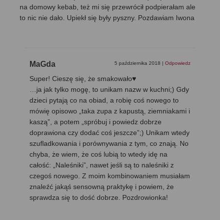
na domowy kebab, też mi się przewrócił podpierałam ale
to nic nie dało. Upiekł się były pyszny. Pozdawiam Iwona
MaGda
5 października 2018
|
Odpowiedz
Super! Cieszę się, że smakowało♥
…ja jak tylko mogę, to unikam nazw w kuchni;) Gdy
dzieci pytają co na obiad, a robię coś nowego to
mówię opisowo „taka zupa z kapustą, ziemniakami i
kaszą”, a potem „spróbuj i powiedz dobrze
doprawiona czy dodać coś jeszcze”;) Unikam wtedy
szufladkowania i porównywania z tym, co znają. No
chyba, że wiem, że coś lubią to wtedy idę na
całość: „Naleśniki”, nawet jeśli są to naleśniki z
czegoś nowego. Z moim kombinowaniem musiałam
znaleźć jakąś sensowną praktykę i powiem, że
sprawdza się to dość dobrze. Pozdrowionka!