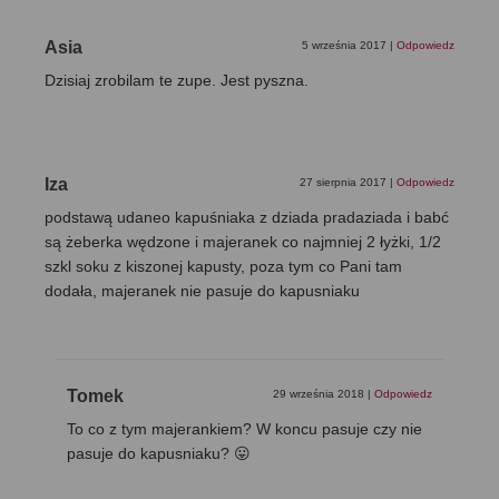
Asia
5 września 2017
|
Odpowiedz
Dzisiaj zrobilam te zupe. Jest pyszna.
Iza
27 sierpnia 2017
|
Odpowiedz
podstawą udaneo kapuśniaka z dziada pradaziada i babć
są żeberka wędzone i majeranek co najmniej 2 łyżki, 1/2
szkl soku z kiszonej kapusty, poza tym co Pani tam
dodała, majeranek nie pasuje do kapusniaku
Tomek
29 września 2018
|
Odpowiedz
To co z tym majerankiem? W koncu pasuje czy nie
pasuje do kapusniaku? 😛