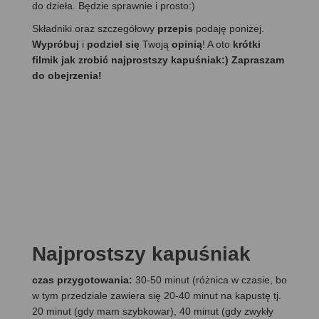
do dzieła. Będzie sprawnie i prosto:)
Składniki oraz szczegółowy
przepis
podaję poniżej.
Wypróbuj
i
podziel się
Twoją
opinią
! A oto
krótki
filmik jak zrobić najprostszy kapuśniak:) Zapraszam
do obejrzenia!
Najprostszy kapuśniak
czas przygotowania:
30-50 minut (różnica w czasie, bo
w tym przedziale zawiera się 20-40 minut na kapustę tj.
20 minut (gdy mam szybkowar), 40 minut (gdy zwykły