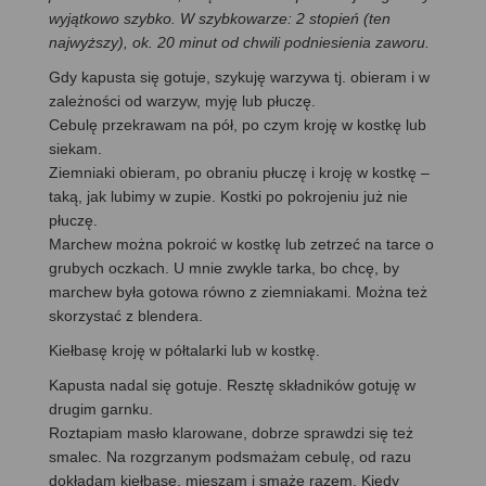
wyjątkowo szybko. W szybkowarze: 2 stopień (ten
najwyższy), ok. 20 minut od chwili podniesienia zaworu.
Gdy kapusta się gotuje, szykuję warzywa tj. obieram i w
zależności od warzyw, myję lub płuczę.
Cebulę przekrawam na pół, po czym kroję w kostkę lub
siekam.
Ziemniaki obieram, po obraniu płuczę i kroję w kostkę –
taką, jak lubimy w zupie. Kostki po pokrojeniu już nie
płuczę.
Marchew można pokroić w kostkę lub zetrzeć na tarce o
grubych oczkach. U mnie zwykle tarka, bo chcę, by
marchew była gotowa równo z ziemniakami. Można też
skorzystać z blendera.
Kiełbasę kroję w półtalarki lub w kostkę.
Kapusta nadal się gotuje. Resztę składników gotuję w
drugim garnku.
Roztapiam masło klarowane, dobrze sprawdzi się też
smalec. Na rozgrzanym podsmażam cebulę, od razu
dokładam kiełbasę, mieszam i smażę razem. Kiedy