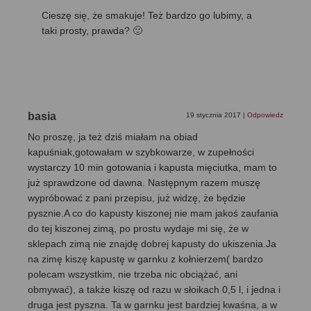
Cieszę się, że smakuje! Też bardzo go lubimy, a
taki prosty, prawda? 🙂
basia
19 stycznia 2017
|
Odpowiedz
No proszę, ja też dziś miałam na obiad
kapuśniak,gotowałam w szybkowarze, w zupełności
wystarczy 10 min gotowania i kapusta mięciutka, mam to
już sprawdzone od dawna. Następnym razem muszę
wypróbować z pani przepisu, już widzę, że będzie
pysznie.A co do kapusty kiszonej nie mam jakoś zaufania
do tej kiszonej zimą, po prostu wydaje mi się, że w
sklepach zimą nie znajdę dobrej kapusty do ukiszenia.Ja
na zimę kiszę kapustę w garnku z kołnierzem( bardzo
polecam wszystkim, nie trzeba nic obciążać, ani
obmywać), a także kiszę od razu w słoikach 0,5 l, i jedna i
druga jest pyszna. Ta w garnku jest bardziej kwaśna, a w