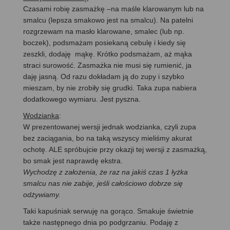
Czasami robię zasmażkę –na maśle klarowanym lub na
smalcu (lepsza smakowo jest na smalcu). Na patelni
rozgrzewam na masło klarowane, smalec (lub np.
boczek), podsmażam posiekaną cebulę i kiedy się
zeszkli, dodaję mąkę. Krótko podsmażam, aż mąka
straci surowość. Zasmażka nie musi się rumienić, ja
daję jasną. Od razu dokładam ją do zupy i szybko
mieszam, by nie zrobiły się grudki. Taka zupa nabiera
dodatkowego wymiaru. Jest pyszna.
Wodzianka
:
W prezentowanej wersji jednak wodzianka, czyli zupa
bez zaciągania, bo na taką wszyscy mieliśmy akurat
ochotę. ALE spróbujcie przy okazji tej wersji z zasmażką,
bo smak jest naprawdę ekstra.
Wychodzę z założenia, że raz na jakiś czas 1 łyżka
smalcu nas nie zabije, jeśli całościowo dobrze się
odżywiamy.
Taki kapuśniak serwuję na gorąco. Smakuje świetnie
także następnego dnia po podgrzaniu. Podaję z