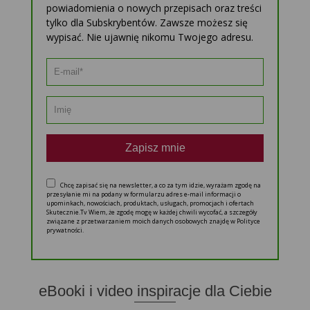
powiadomienia o nowych przepisach oraz treści
tylko dla Subskrybentów. Zawsze możesz się
wypisać. Nie ujawnię nikomu Twojego adresu.
Zapisz mnie
Chcę zapisać się na newsletter, a co za tym idzie, wyrażam zgodę na
przesyłanie mi na podany w formularzu adres e-mail informacji o
upominkach, nowościach, produktach, usługach, promocjach i ofertach
Skutecznie.Tv Wiem, że zgodę mogę w każdej chwili wycofać, a szczegóły
związane z przetwarzaniem moich danych osobowych znajdę w Polityce
prywatności.
eBooki i video inspiracje dla Ciebie