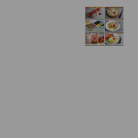
Domowy ketchup (bez
Tarta francuska z
cukru)
cebulą i pomidorem
Zupa kurkowa z
Domowe żelki
selerem i pietruszką
Zapiekany naleśnik z
mięsem i pieczarkami. I
Gołąbki z cukinii
prosta sałatka
Najprostszy klasyczny
chlebek bananowy
Kotlety ruskie
(zawsze się uda!)