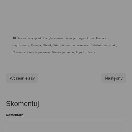
Bez nabiału i jajek
,
Bezglutenowa
,
Dania jednogarnkowe
,
Dania z
szybkowaru
,
Kolacja
,
Obiad
,
Składnik: owoce i warzywa
,
Składnik: ziemniaki
,
Sylwester i inne imprezowe
,
Zdrowe jedzenie
,
Zupy i gulasze
Wcześniejszy
Następny
Skomentuj
Komentarz