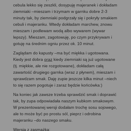
cebula lekko się zeszkli, dosypuję majeranek i dokładam
ziemniaki –mieszam i trzymam w garnku dobre 2-3
minuty tak, by ziemniaki podgrzały się i pokryły smakiem
cebuli i majeranku. Wtedy dokładam marchew, znowu
mieszam i podlewam wodą albo wywarem (wywar
lepszy). Mieszam, zagotowuję, po czym przykrywam i
gotuję na średnim ogniu przez ok. 10 minut.
Zaglądam do kapusty –ma być miękka i ugotowana.
Kiedy jest dobra
oraz
kiedy ziemniaki są już ugotowane
(tj. miękkie, ale nie rozgotowane), dokładam całą
zawartość drugiego garnka (wraz z płynem), mieszam i
sprawdzam smak. Daję zupie jeszcze kilka minut –niech
to się razem pogotuje i zaraz będzie końcówka:)
Na koniec jak zawsze trzeba sprawdzić smak i doprawić
tak, by zupa odpowiadała naszym kubkom smakowym.
W prezentowanej wersji dodałam trochę sosu sojowego,
ale to może być po prostu sól, pieprz i odrobina
majeranku –do naszego smaku.
Wersja z zasmażką: