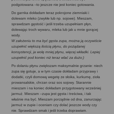
podgotowana –to jeszcze nie jest koniec gotowania.
Do garnka dokładam teraz pokrojone ziemniaki i
dolewam mleko (zwykłe lub np. sojowe). Mieszam,
sprawdzam gęstość i jeśli trzeba uzupełniam płyn,
dolewając troch wywaru, mleka lub jak u mnie gorącej
wody.
W założeniu to ma być gęsta zupa, można ją oczywiście
uzupełnić większą ilością płynu, do pożądanej
konsystencji, ja wolę mniej płynu, więcej wkładki. Lepiej
uzupełnić pod koniec niż teraz wlać za dużo;)
Po dolaniu płynu zwiększam maksymalnie grzanie: niech
zupa się gotuje, a w tym czasie dokładam przyprawy i
dodatki, czyli domową wegetę ze słoika, kurkumę, zioła
prowansalskie, chrzan oraz sos sojowy. Starannie
mieszam i na koniec dokładam przygotowany wcześniej
jarmuż. Mieszam –zupa jest gęsta i treściwa, i tak
właśnie ma być. Mieszam porządnie od dna, zanurzając
jarmuż w zupie i oceniam czy dolać jeszcze wody czy
nie. Sprawdzam smak i jeśli trzeba doprawiam.