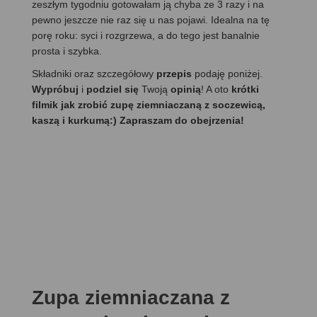
zeszłym tygodniu gotowałam ją chyba ze 3 razy i na
pewno jeszcze nie raz się u nas pojawi. Idealna na tę
porę roku: syci i rozgrzewa, a do tego jest banalnie
prosta i szybka.
Składniki oraz szczegółowy
przepis
podaję poniżej.
Wypróbuj
i
podziel się
Twoją
opinią
! A oto
krótki
filmik jak zrobić zupę ziemniaczaną z soczewicą,
kaszą i kurkumą:) Zapraszam do obejrzenia!
Zupa ziemniaczana z