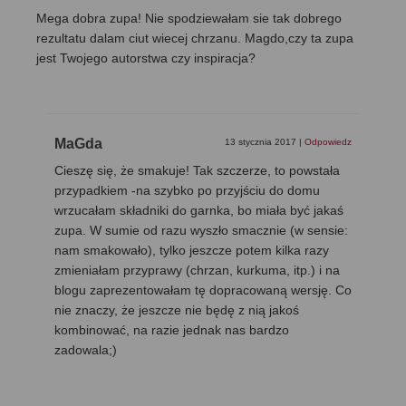
Mega dobra zupa! Nie spodziewałam sie tak dobrego
rezultatu dalam ciut wiecej chrzanu. Magdo,czy ta zupa
jest Twojego autorstwa czy inspiracja?
MaGda
13 stycznia 2017
|
Odpowiedz
Cieszę się, że smakuje! Tak szczerze, to powstała
przypadkiem -na szybko po przyjściu do domu
wrzucałam składniki do garnka, bo miała być jakaś
zupa. W sumie od razu wyszło smacznie (w sensie:
nam smakowało), tylko jeszcze potem kilka razy
zmieniałam przyprawy (chrzan, kurkuma, itp.) i na
blogu zaprezentowałam tę dopracowaną wersję. Co
nie znaczy, że jeszcze nie będę z nią jakoś
kombinować, na razie jednak nas bardzo
zadowala;)