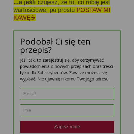
...a jeśli
czujesz, że to, co robię jest
wartościowe, po prostu
POSTAW MI
KAWĘ☕
Podobał Ci się ten
przepis?
Jeśli tak, to zarejestruj się, aby otrzymywać
powiadomienia o nowych przepisach oraz treści
tylko dla Subskrybentów. Zawsze możesz się
wypisać. Nie ujawnię nikomu Twojego adresu.
Zapisz mnie