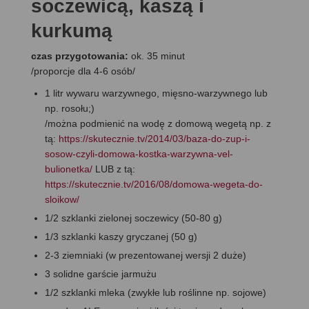
soczewicą, kaszą i
kurkumą
czas przygotowania:
ok. 35 minut
/proporcje dla 4-6 osób/
1 litr wywaru warzywnego, mięsno-warzywnego lub
np. rosołu;)
/można podmienić na wodę z domową wegetą np. z
tą:
https://skutecznie.tv/2014/03/baza-do-zup-i-
sosow-czyli-domowa-kostka-warzywna-vel-
bulionetka/
LUB z tą:
https://skutecznie.tv/2016/08/domowa-wegeta-do-
sloikow/
1/2 szklanki zielonej soczewicy (50-80 g)
1/3 szklanki kaszy gryczanej (50 g)
2-3 ziemniaki (w prezentowanej wersji 2 duże)
3 solidne garście jarmużu
1/2 szklanki mleka (zwykłe lub roślinne np. sojowe)