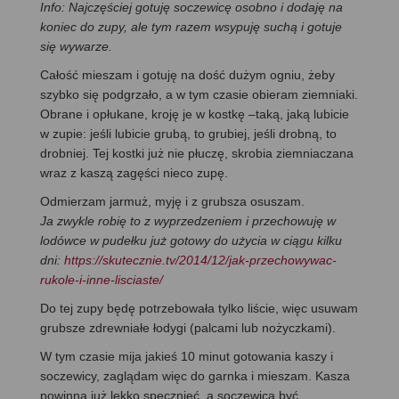
Info: Najczęściej gotuję soczewicę osobno i dodaję na
koniec do zupy, ale tym razem wsypuję suchą i gotuje
się wywarze.
Całość mieszam i gotuję na dość dużym ogniu, żeby
szybko się podgrzało, a w tym czasie obieram ziemniaki.
Obrane i opłukane, kroję je w kostkę –taką, jaką lubicie
w zupie: jeśli lubicie grubą, to grubiej, jeśli drobną, to
drobniej. Tej kostki już nie płuczę, skrobia ziemniaczana
wraz z kaszą zagęści nieco zupę.
Odmierzam jarmuż, myję i z grubsza osuszam.
Ja zwykle robię to z wyprzedzeniem i przechowuję w
lodówce w pudełku już gotowy do użycia w ciągu kilku
dni:
https://skutecznie.tv/2014/12/jak-przechowywac-
rukole-i-inne-lisciaste/
Do tej zupy będę potrzebowała tylko liście, więc usuwam
grubsze zdrewniałe łodygi (palcami lub nożyczkami).
W tym czasie mija jakieś 10 minut gotowania kaszy i
soczewicy, zaglądam więc do garnka i mieszam. Kasza
powinna już lekko spęcznieć, a soczewica być