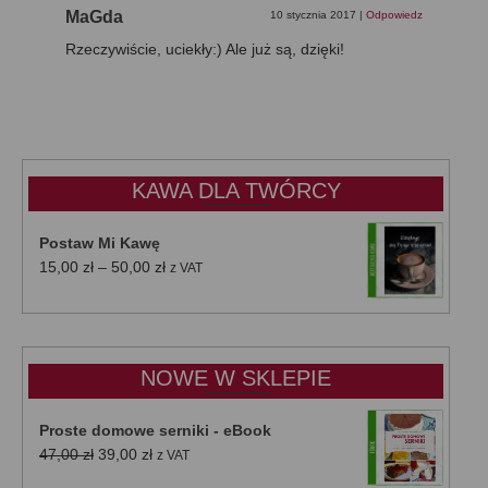
MaGda
10 stycznia 2017
|
Odpowiedz
Rzeczywiście, uciekły:) Ale już są, dzięki!
KAWA DLA TWÓRCY
Postaw Mi Kawę
Zakres
15,00
zł
–
50,00
zł
z VAT
cen:
od
15,00 zł
do
NOWE W SKLEPIE
50,00 zł
Proste domowe serniki - eBook
Pierwotna
Aktualna
47,00
zł
39,00
zł
z VAT
cena
cena