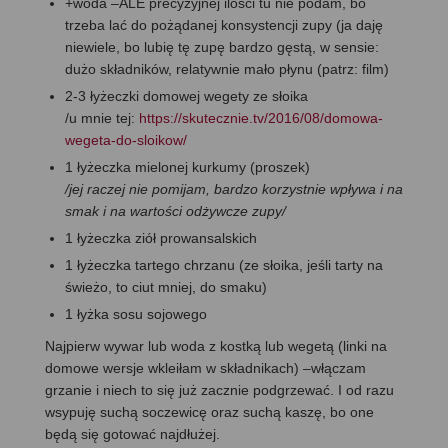
+woda –ALE precyzyjnej ilości tu nie podam, bo
trzeba lać do pożądanej konsystencji zupy (ja daję
niewiele, bo lubię tę zupę bardzo gęstą, w sensie:
dużo składników, relatywnie mało płynu (patrz: film)
2-3 łyżeczki domowej wegety ze słoika
/u mnie tej:
https://skutecznie.tv/2016/08/domowa-
wegeta-do-sloikow/
1 łyżeczka mielonej kurkumy (proszek)
/jej raczej nie pomijam, bardzo korzystnie wpływa i na
smak i na wartości odżywcze zupy/
1 łyżeczka ziół prowansalskich
1 łyżeczka tartego chrzanu (ze słoika, jeśli tarty na
świeżo, to ciut mniej, do smaku)
1 łyżka sosu sojowego
Najpierw wywar lub woda z kostką lub wegetą (linki na
domowe wersje wkleiłam w składnikach) –włączam
grzanie i niech to się już zacznie podgrzewać. I od razu
wsypuję suchą soczewicę oraz suchą kaszę, bo one
będą się gotować najdłużej.