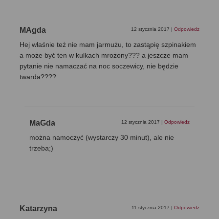
MAgda
12 stycznia 2017
|
Odpowiedz
Hej właśnie też nie mam jarmużu, to zastąpię szpinakiem
a może być ten w kulkach mrożony??? a jeszcze mam
pytanie nie namaczać na noc soczewicy, nie będzie
twarda????
MaGda
12 stycznia 2017
|
Odpowiedz
można namoczyć (wystarczy 30 minut), ale nie
trzeba;)
Katarzyna
11 stycznia 2017
|
Odpowiedz