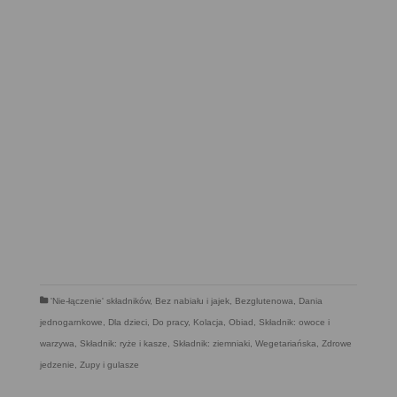
'Nie-łączenie' składników
,
Bez nabiału i jajek
,
Bezglutenowa
,
Dania
jednogarnkowe
,
Dla dzieci
,
Do pracy
,
Kolacja
,
Obiad
,
Składnik: owoce i
warzywa
,
Składnik: ryże i kasze
,
Składnik: ziemniaki
,
Wegetariańska
,
Zdrowe
jedzenie
,
Zupy i gulasze