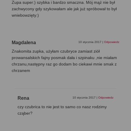
Zupa super:) szybka i bardzo smaczna. Mój mąż nie był
zachwycony gdy szykowałam ale jak już spróbował to był
wniebowzięty:)
Magdalena
10 stycznia 2017
|
Odpowiedz
Znakomita zupka, użyłam czubryce zamiast ziół
prowansalskich fajny posmak dała i szpinaku ,nie miałam
chrzanu,następny raz go dodam bo ciekawi mnie smak z
chrzanem
Rena
10 stycznia 2017
|
Odpowiedz
czy czubrica to nie jest to samo co nasz rodzimy
cząber?