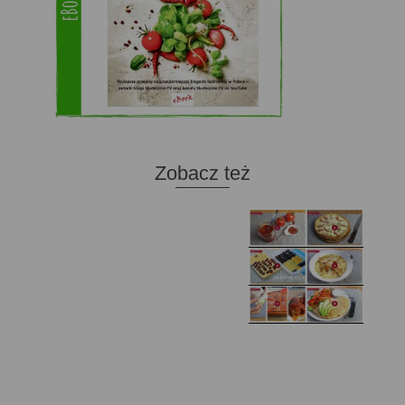
Zobacz też
Domowy ketchup (bez
Tarta francuska z
cukru)
cebulą i pomidorem
Zupa kurkowa z
Domowe żelki
selerem i pietruszką
Zapiekany naleśnik z
mięsem i pieczarkami. I
Gołąbki z cukinii
prosta sałatka
Najprostszy klasyczny
chlebek bananowy
Kotlety ruskie
(zawsze się uda!)