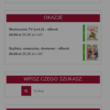
wynosiła:
wynosi:
47,00 zł.
39,00 zł.
OKAZJE
Skutecznie.TV (vol.2) - eBook
Pierwotna
Aktualna
39,99
zł
25,00
zł
z VAT
cena
cena
wynosiła:
wynosi:
Szybko, smacznie, domowo - eBook
39,99 zł.
25,00 zł.
Pierwotna
Aktualna
39,99
zł
25,00
zł
z VAT
cena
cena
wynosiła:
wynosi:
39,99 zł.
25,00 zł.
WPISZ CZEGO SZUKASZ: