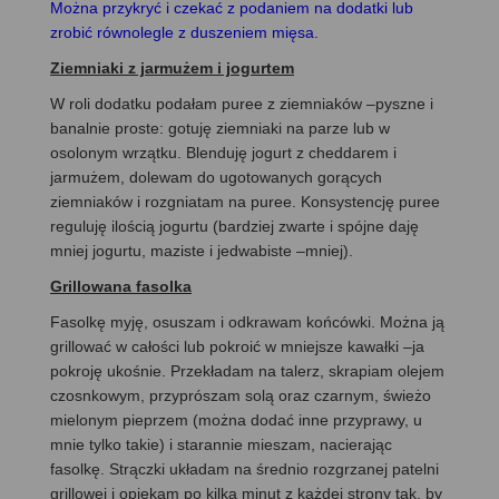
Można przykryć i czekać z podaniem na dodatki lub
zrobić równolegle z duszeniem mięsa.
Ziemniaki z jarmużem i jogurtem
W roli dodatku podałam puree z ziemniaków –pyszne i
banalnie proste: gotuję ziemniaki na parze lub w
osolonym wrzątku. Blenduję jogurt z cheddarem i
jarmużem, dolewam do ugotowanych gorących
ziemniaków i rozgniatam na puree. Konsystencję puree
reguluję ilością jogurtu (bardziej zwarte i spójne daję
mniej jogurtu, maziste i jedwabiste –mniej).
Grillowana fasolka
Fasolkę myję, osuszam i odkrawam końcówki. Można ją
grillować w całości lub pokroić w mniejsze kawałki –ja
pokroję ukośnie. Przekładam na talerz, skrapiam olejem
czosnkowym, przyprószam solą oraz czarnym, świeżo
mielonym pieprzem (można dodać inne przyprawy, u
mnie tylko takie) i starannie mieszam, nacierając
fasolkę. Strączki układam na średnio rozgrzanej patelni
grillowej i opiekam po kilka minut z każdej strony tak, by