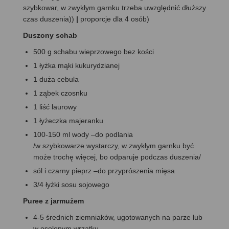
szybkowar, w zwykłym garnku trzeba uwzględnić dłuższy
czas duszenia))
|
proporcje dla 4 osób)
Duszony schab
500 g schabu wieprzowego bez kości
1 łyżka mąki kukurydzianej
1 duża cebula
1 ząbek czosnku
1 liść laurowy
1 łyżeczka majeranku
100-150 ml wody –do podlania
/w szybkowarze wystarczy, w zwykłym garnku być
może trochę więcej, bo odparuje podczas duszenia/
sól i czarny pieprz –do przyprószenia mięsa
3/4 łyżki sosu sojowego
Puree z jarmużem
4-5 średnich ziemniaków, ugotowanych na parze lub
w osolonym wrzątku