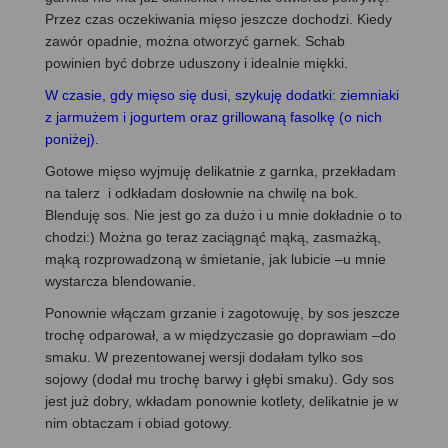
Przez czas oczekiwania mięso jeszcze dochodzi. Kiedy
zawór opadnie, można otworzyć garnek. Schab
powinien być dobrze uduszony i idealnie miękki.
W czasie, gdy mięso się dusi, szykuję dodatki: ziemniaki
z jarmużem i jogurtem oraz grillowaną fasolkę (o nich
poniżej).
Gotowe mięso wyjmuję delikatnie z garnka, przekładam
na talerz i odkładam dosłownie na chwilę na bok.
Blenduję sos. Nie jest go za dużo i u mnie dokładnie o to
chodzi:) Można go teraz zaciągnąć mąką, zasmażką,
mąką rozprowadzoną w śmietanie, jak lubicie –u mnie
wystarcza blendowanie.
Ponownie włączam grzanie i zagotowuję, by sos jeszcze
trochę odparował, a w międzyczasie go doprawiam –do
smaku. W prezentowanej wersji dodałam tylko sos
sojowy (dodał mu trochę barwy i głębi smaku). Gdy sos
jest już dobry, wkładam ponownie kotlety, delikatnie je w
nim obtaczam i obiad gotowy.