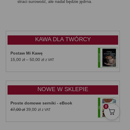
straci surowość, ale nadal będzie jędrna.
KAWA DLA TWÓRCY
Postaw Mi Kawę
Zakres
15,00
zł
–
50,00
zł
z VAT
cen:
od
15,00 zł
do
NOWE W SKLEPIE
50,00 zł
Proste domowe serniki - eBook
0
Pierwotna
Aktualna
47,00
zł
39,00
zł
z VAT
cena
cena
wynosiła:
wynosi:
47,00 zł.
39,00 zł.