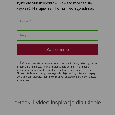
tylko dla Subskrybentów. Zawsze możesz się
wypisać. Nie ujawnię nikomu Twojego adresu.
Zapisz mnie
Chcę zapisać się na newsletter, a co za tym idzie, wyrażam zgodę na
przesyłanie mi na podany w formularzu adres e-mail informacji o
upominkach, nowościach, produktach, usługach, promocjach i ofertach
Skutecznie.Tv Wiem, że zgodę mogę w każdej chwili wycofać, a szczegóły
związane z przetwarzaniem moich danych osobowych znajdę w Polityce
prywatności.
eBooki i video inspiracje dla Ciebie