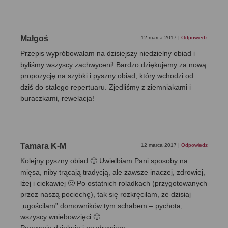
Małgoś
12 marca 2017
|
Odpowiedz
Przepis wypróbowałam na dzisiejszy niedzielny obiad i
byliśmy wszyscy zachwyceni! Bardzo dziękujemy za nową
propozycję na szybki i pyszny obiad, który wchodzi od
dziś do stałego repertuaru. Zjedliśmy z ziemniakami i
buraczkami, rewelacja!
Tamara K-M
12 marca 2017
|
Odpowiedz
Kolejny pyszny obiad 🙂 Uwielbiam Pani sposoby na
mięsa, niby trącają tradycją, ale zawsze inaczej, zdrowiej,
lżej i ciekawiej 🙂 Po ostatnich roladkach (przygotowanych
przez naszą pociechę), tak się rozkręciłam, że dzisiaj
„ugościłam” domowników tym schabem – pychota,
wszyscy wniebowzięci 🙂