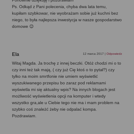
Ponownie dziękuję i pozdrawiam
Ps. Odkąd z Pani polecenia, chyba dwa lata temu,
kupiłam szybkowar, nie wyobrażam sobie już kuchni bez
niego, to była najlepsza inwestycja w nasze gospodarstwo
domowe 😉
Ela
12 marca 2017
|
Odpowiedz
Witaj Magda. Ja trochę z innej beczki. Otóż chodzi mi o to
czy inni też tak mają, ( czy już Cię ktoś o to pytał?) czy
tylko na moim smrtfonie nie umiem wyświetlić
wyszukiwanego przepisu bo zaraz pod reklamami
wyświetla mi się aktualny wpis? Na innych blogach jest
możliwość wyświetlenia opcji na komputer i wtedy
wszystko gra,ale u Ciebie tego nie ma i mam problem na
szybko coś znależć żeby nie odpalać kompa.
Pozdrawiam.