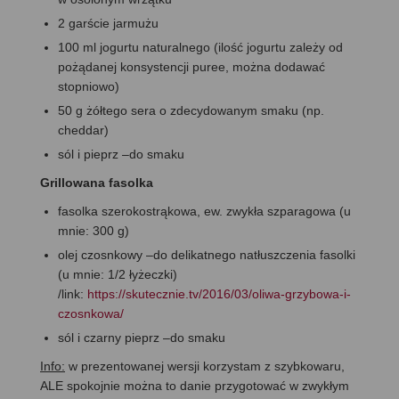
2 garście jarmużu
100 ml jogurtu naturalnego (ilość jogurtu zależy od
pożądanej konsystencji puree, można dodawać
stopniowo)
50 g żółtego sera o zdecydowanym smaku (np.
cheddar)
sól i pieprz –do smaku
Grillowana fasolka
fasolka szerokostrąkowa, ew. zwykła szparagowa (u
mnie: 300 g)
olej czosnkowy –do delikatnego natłuszczenia fasolki
(u mnie: 1/2 łyżeczki)
/link:
https://skutecznie.tv/2016/03/oliwa-grzybowa-i-
czosnkowa/
sól i czarny pieprz –do smaku
Info:
w prezentowanej wersji korzystam z szybkowaru,
ALE spokojnie można to danie przygotować w zwykłym