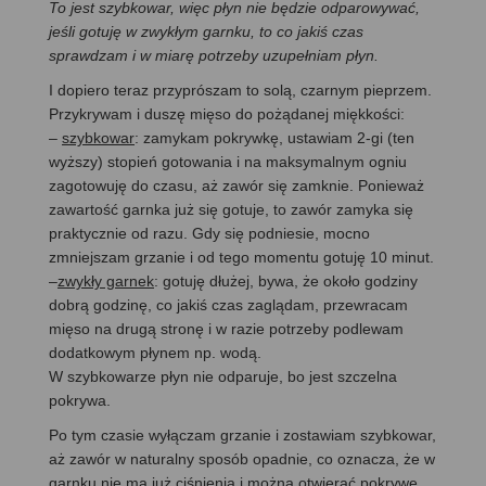
To jest szybkowar, więc płyn nie będzie odparowywać,
jeśli gotuję w zwykłym garnku, to co jakiś czas
sprawdzam i w miarę potrzeby uzupełniam płyn.
I dopiero teraz przyprószam to solą, czarnym pieprzem.
Przykrywam i duszę mięso do pożądanej miękkości:
–
szybkowar
: zamykam pokrywkę, ustawiam 2-gi (ten
wyższy) stopień gotowania i na maksymalnym ogniu
zagotowuję do czasu, aż zawór się zamknie. Ponieważ
zawartość garnka już się gotuje, to zawór zamyka się
praktycznie od razu. Gdy się podniesie, mocno
zmniejszam grzanie i od tego momentu gotuję 10 minut.
–
zwykły garnek
: gotuję dłużej, bywa, że około godziny
dobrą godzinę, co jakiś czas zaglądam, przewracam
mięso na drugą stronę i w razie potrzeby podlewam
dodatkowym płynem np. wodą.
W szybkowarze płyn nie odparuje, bo jest szczelna
pokrywa.
Po tym czasie wyłączam grzanie i zostawiam szybkowar,
aż zawór w naturalny sposób opadnie, co oznacza, że w
garnku nie ma już ciśnienia i można otwierać pokrywę.