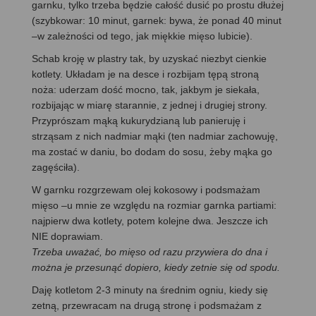
garnku, tylko trzeba będzie całość dusić po prostu dłużej
(szybkowar: 10 minut, garnek: bywa, że ponad 40 minut
–w zależności od tego, jak miękkie mięso lubicie).
Schab kroję w plastry tak, by uzyskać niezbyt cienkie
kotlety. Układam je na desce i rozbijam tępą stroną
noża: uderzam dość mocno, tak, jakbym je siekała,
rozbijając w miarę starannie, z jednej i drugiej strony.
Przyprószam mąką kukurydzianą lub panieruję i
strząsam z nich nadmiar mąki (ten nadmiar zachowuję,
ma zostać w daniu, bo dodam do sosu, żeby mąka go
zagęściła).
W garnku rozgrzewam olej kokosowy i podsmażam
mięso –u mnie ze względu na rozmiar garnka partiami:
najpierw dwa kotlety, potem kolejne dwa. Jeszcze ich
NIE doprawiam.
Trzeba uważać, bo mięso od razu przywiera do dna i
można je przesunąć dopiero, kiedy zetnie się od spodu.
Daję kotletom 2-3 minuty na średnim ogniu, kiedy się
zetną, przewracam na drugą stronę i podsmażam z