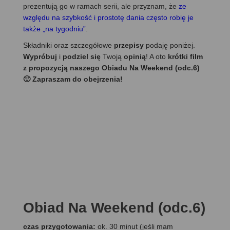
prezentują go w ramach serii, ale przyznam, że
ze
względu na szybkość i prostotę dania często robię je
także „na tygodniu”
.
Składniki oraz szczegółowe
przepisy
podaję poniżej.
Wypróbuj
i
podziel się
Twoją
opinią
! A oto
krótki film
z propozycją naszego Obiadu Na Weekend (odc.6)
🙂 Zapraszam do obejrzenia!
Obiad Na Weekend (odc.6)
czas przygotowania:
ok. 30 minut (jeśli mam