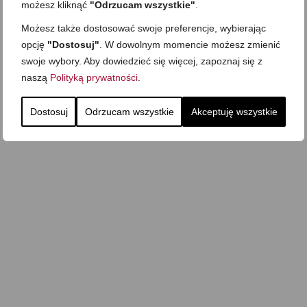
możesz kliknąć
"Odrzucam wszystkie"
.
Możesz także dostosować swoje preferencje, wybierając
Domowy ketchup (bez
Tarta francuska z
cukru)
cebulą i pomidorem
opcję
"Dostosuj"
. W dowolnym momencie możesz zmienić
swoje wybory. Aby dowiedzieć się więcej, zapoznaj się z
Zupa kurkowa z
Domowe żelki
selerem i pietruszką
naszą
Polityką prywatności
.
Zapiekany naleśnik z
mięsem i pieczarkami. I
Gołąbki z cukinii
prosta sałatka
Dostosuj
Odrzucam wszystkie
Akceptuję wszystkie
Najprostszy klasyczny
chlebek bananowy
Kotlety ruskie
(zawsze się uda!)