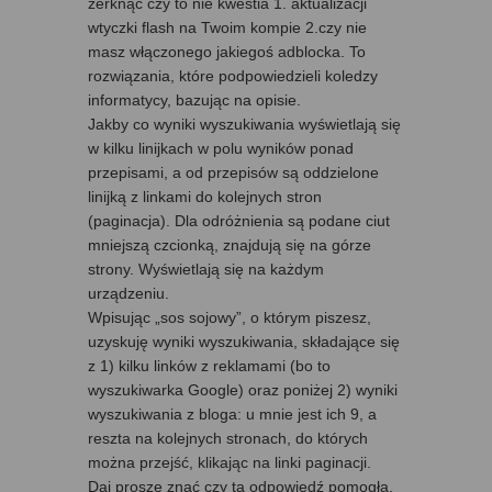
zerknąć czy to nie kwestia 1. aktualizacji
wtyczki flash na Twoim kompie 2.czy nie
masz włączonego jakiegoś adblocka. To
rozwiązania, które podpowiedzieli koledzy
informatycy, bazując na opisie.
Jakby co wyniki wyszukiwania wyświetlają się
w kilku linijkach w polu wyników ponad
przepisami, a od przepisów są oddzielone
linijką z linkami do kolejnych stron
(paginacja). Dla odróżnienia są podane ciut
mniejszą czcionką, znajdują się na górze
strony. Wyświetlają się na każdym
urządzeniu.
Wpisując „sos sojowy”, o którym piszesz,
uzyskuję wyniki wyszukiwania, składające się
z 1) kilku linków z reklamami (bo to
wyszukiwarka Google) oraz poniżej 2) wyniki
wyszukiwania z bloga: u mnie jest ich 9, a
reszta na kolejnych stronach, do których
można przejść, klikając na linki paginacji.
Daj proszę znać czy ta odpowiedź pomogła.