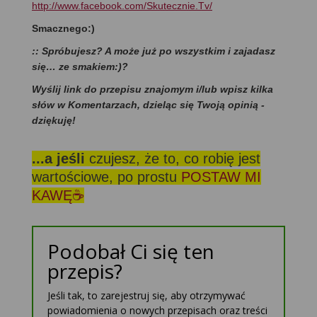
http://www.facebook.com/Skutecznie.Tv/
Smacznego:)
:: Spróbujesz? A może już po wszystkim i zajadasz
się… ze smakiem:)?
Wyślij link do przepisu znajomym i/lub wpisz kilka
słów w Komentarzach, dzieląc się Twoją opinią -
dziękuję!
...a jeśli
czujesz, że to, co robię jest
wartościowe, po prostu
POSTAW MI
KAWĘ☕
Podobał Ci się ten
przepis?
Jeśli tak, to zarejestruj się, aby otrzymywać
powiadomienia o nowych przepisach oraz treści