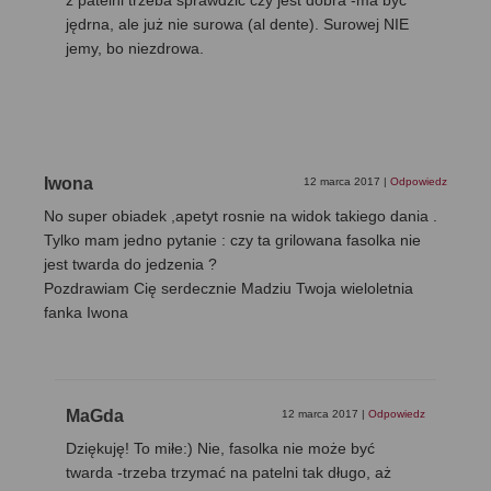
z patelni trzeba sprawdzić czy jest dobra -ma być
jędrna, ale już nie surowa (al dente). Surowej NIE
jemy, bo niezdrowa.
Iwona
12 marca 2017
|
Odpowiedz
No super obiadek ,apetyt rosnie na widok takiego dania .
Tylko mam jedno pytanie : czy ta grilowana fasolka nie
jest twarda do jedzenia ?
Pozdrawiam Cię serdecznie Madziu Twoja wieloletnia
fanka Iwona
MaGda
12 marca 2017
|
Odpowiedz
Dziękuję! To miłe:) Nie, fasolka nie może być
twarda -trzeba trzymać na patelni tak długo, aż