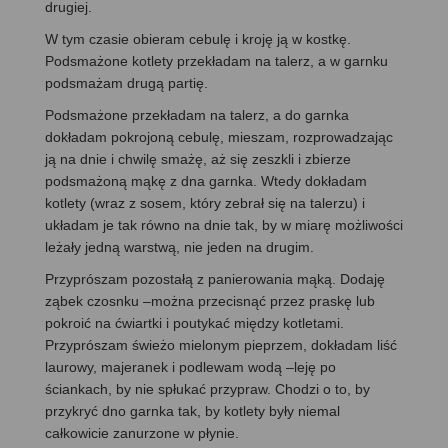
drugiej.
W tym czasie obieram cebulę i kroję ją w kostkę.
Podsmażone kotlety przekładam na talerz, a w garnku
podsmażam drugą partię.
Podsmażone przekładam na talerz, a do garnka
dokładam pokrojoną cebulę, mieszam, rozprowadzając
ją na dnie i chwilę smażę, aż się zeszkli i zbierze
podsmażoną mąkę z dna garnka. Wtedy dokładam
kotlety (wraz z sosem, który zebrał się na talerzu) i
układam je tak równo na dnie tak, by w miarę możliwości
leżały jedną warstwą, nie jeden na drugim.
Przyprószam pozostałą z panierowania mąką. Dodaję
ząbek czosnku –można przecisnąć przez praskę lub
pokroić na ćwiartki i poutykać między kotletami.
Przyprószam świeżo mielonym pieprzem, dokładam liść
laurowy, majeranek i podlewam wodą –leję po
ściankach, by nie spłukać przypraw. Chodzi o to, by
przykryć dno garnka tak, by kotlety były niemal
całkowicie zanurzone w płynie.