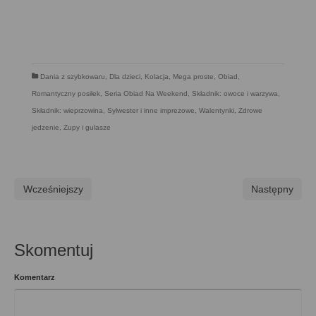
Dania z szybkowaru
,
Dla dzieci
,
Kolacja
,
Mega proste
,
Obiad
,
Romantyczny posiłek
,
Seria Obiad Na Weekend
,
Składnik: owoce i warzywa
,
Składnik: wieprzowina
,
Sylwester i inne imprezowe
,
Walentynki
,
Zdrowe
jedzenie
,
Zupy i gulasze
Wcześniejszy
Następny
Skomentuj
Komentarz