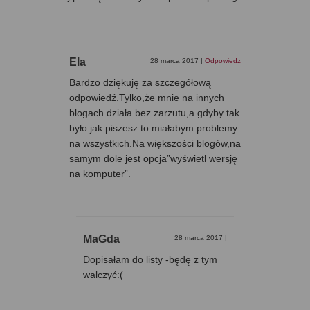
Ela
28 marca 2017
|
Odpowiedz
Bardzo dziękuję za szczegółową
odpowiedź.Tylko,że mnie na innych
blogach działa bez zarzutu,a gdyby tak
było jak piszesz to miałabym problemy
na wszystkich.Na większości blogów,na
samym dole jest opcja”wyświetl wersję
na komputer”.
MaGda
28 marca 2017
|
Dopisałam do listy -będę z tym
walczyć:(