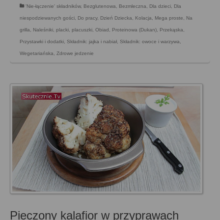
'Nie-łączenie' składników
,
Bezglutenowa
,
Bezmleczna
,
Dla dzieci
,
Dla
niespodziewanych gości
,
Do pracy
,
Dzień Dziecka
,
Kolacja
,
Mega proste
,
Na
grilla
,
Naleśniki, placki, placuszki
,
Obiad
,
Proteinowa (Dukan)
,
Przekąska
,
Przystawki i dodatki
,
Składnik: jajka i nabiał
,
Składnik: owoce i warzywa
,
Wegetariańska
,
Zdrowe jedzenie
Pieczony kalafior w przyprawach