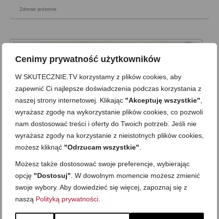
Zdrowe jedzenie
Cenimy prywatność użytkowników
W SKUTECZNIE.TV korzystamy z plików cookies, aby
zapewnić Ci najlepsze doświadczenia podczas korzystania z
naszej strony internetowej. Klikając
"Akceptuję wszystkie"
,
wyrażasz zgodę na wykorzystanie plików cookies, co pozwoli
nam dostosować treści i oferty do Twoich potrzeb. Jeśli nie
wyrażasz zgody na korzystanie z nieistotnych plików cookies,
możesz kliknąć
"Odrzucam wszystkie"
.
Możesz także dostosować swoje preferencje, wybierając
Sałatka z fasolką szparagową i
opcję
"Dostosuj"
. W dowolnym momencie możesz zmienić
orzechami
swoje wybory. Aby dowiedzieć się więcej, zapoznaj się z
naszą
Polityką prywatności
.
on
15 WRZEŚNIA 2016
z
5 KOMENTARZY
Zapraszam na prostą przekąskę, przystawkę lub dodatek –