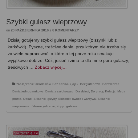
Szybki gulasz wieprzowy
on
20 PAŹDZIERNIKA 2016
z
8 KOMENTARZY
Dzisiaj gotujemy szybki gulasz wieprzowy (z szynki lub z
karkówki). Pyszne, treściwe danie, przy którym nie trzeba się
za wiele napracować, a które o tej porze roku smakuje
wyjątkowo dobrze. Cóż, jesień i zima to dla mnie pora gulaszy,
treściwych …
Zobacz więcej…
'Nie-łączenie' składników
,
Bez nabiału i jajek
,
Bezglutenowa
,
Bezmleczna
,
Dania jednogarnkowe
,
Dania z szybkowaru
,
Dla dzieci
,
Do pracy
,
Kolacja
,
Mega
proste
,
Obiad
,
Składnik: grzyby
,
Składnik: owoce i warzywa
,
Składnik:
wieprzowina
,
Zdrowe jedzenie
,
Zupy i gulasze