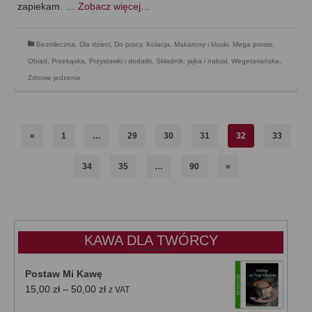
zapiekam. …
Zobacz więcej…
Bezmleczna
,
Dla dzieci
,
Do pracy
,
Kolacja
,
Makarony i kluski
,
Mega proste
,
Obiad
,
Przekąska
,
Przystawki i dodatki
,
Składnik: jajka i nabiał
,
Wegetariańska
,
Zdrowe jedzenie
«
1
…
29
30
31
32
33
34
35
…
90
»
KAWA DLA TWÓRCY
Postaw Mi Kawę
Zakres
15,00
zł
–
50,00
zł
z VAT
cen: