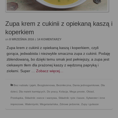
Zupa krem z cukinii z opiekaną kaszą i
koperkiem
on
8 WRZEŚNIA 2016
z
14 KOMENTARZY
Zupa krem z cukinii z opiekaną kaszą i koperkiem, czyli
gorąca, jedwabista i niezwykle smaczna zupa z cukinii. Podaję
zblendowaną, bo dzięki temu smak jest pełniejszy, a zupa jest
ciekawym tłem dla prażonej kaszy z wędzoną papryką i
ziołami. Super …
Zobacz więcej…
Bez nabiału i jajek
,
Bezglutenowa
,
Bezmleczna
,
Dania jednogarnkowe
,
Dla
dzieci
,
Dla matek karmiących
,
Do pracy
,
Kolacja
,
Mega proste
,
Obiad
,
Przekąska
,
Składnik: owoce i warzywa
,
Składnik: ryże i kasze
,
Sylwester i inne
imprezowe
,
Walentynki
,
Wegetariańska
,
Zdrowe jedzenie
,
Zupy i gulasze