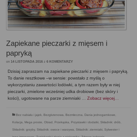
Zapiekane pieczarki z mięsem i
papryką
on
14 LISTOPADA 2016
z
6 KOMENTARZY
Dzisiaj zapraszam na zapiekane pieczarki z mięsem i papryką.
To danie resztkowe –w sensie: powstało z myślą o
wykorzystaniu zawartości lodówki, a tym razem były w niej
pieczarki, zmielone wcześniej udka drobiowe (bez skóry i
kości), ugotowane na parze ziemniaki …
Zobacz więcej…
Bez nabiału i jajek
,
Bezglutenowa
,
Bezmleczna
,
Dania jednogarnkowe
,
Kolacja
,
Mega proste
,
Obiad
,
Przekąska
,
Przystawki i dodatki
,
Składnik: drób
,
Składnik: grzyby
,
Składnik: owoce i warzywa
,
Składnik: ziemniaki
,
Sylwester i
inne imprezowe
,
Zapiekanki i dania z piekarnika
,
Zdrowe jedzenie