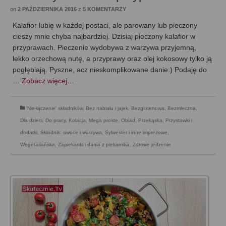
on
2 PAŹDZIERNIKA 2016
z
5 KOMENTARZY
Kalafior lubię w każdej postaci, ale parowany lub pieczony
cieszy mnie chyba najbardziej. Dzisiaj pieczony kalafior w
przyprawach. Pieczenie wydobywa z warzywa przyjemną,
lekko orzechową nutę, a przyprawy oraz olej kokosowy tylko ją
pogłębiają. Pyszne, acz nieskomplikowane danie:) Podaję do
…
Zobacz więcej…
'Nie-łączenie' składników
,
Bez nabiału i jajek
,
Bezglutenowa
,
Bezmleczna
,
Dla dzieci
,
Do pracy
,
Kolacja
,
Mega proste
,
Obiad
,
Przekąska
,
Przystawki i
dodatki
,
Składnik: owoce i warzywa
,
Sylwester i inne imprezowe
,
Wegetariańska
,
Zapiekanki i dania z piekarnika
,
Zdrowe jedzenie