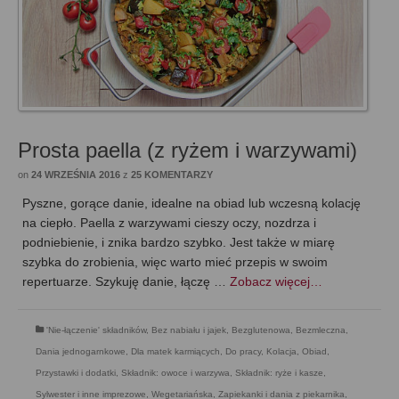
Prosta paella (z ryżem i warzywami)
on
24 WRZEŚNIA 2016
z
25 KOMENTARZY
Pyszne, gorące danie, idealne na obiad lub wczesną kolację
na ciepło. Paella z warzywami cieszy oczy, nozdrza i
podniebienie, i znika bardzo szybko. Jest także w miarę
szybka do zrobienia, więc warto mieć przepis w swoim
repertuarze. Szykuję danie, łączę …
Zobacz więcej…
'Nie-łączenie' składników
,
Bez nabiału i jajek
,
Bezglutenowa
,
Bezmleczna
,
Dania jednogarnkowe
,
Dla matek karmiących
,
Do pracy
,
Kolacja
,
Obiad
,
Przystawki i dodatki
,
Składnik: owoce i warzywa
,
Składnik: ryże i kasze
,
Sylwester i inne imprezowe
,
Wegetariańska
,
Zapiekanki i dania z piekarnika
,