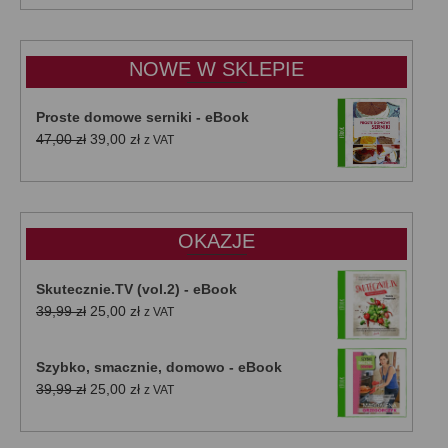
od
15,00 zł
do
NOWE W SKLEPIE
50,00 zł
Proste domowe serniki - eBook
Pierwotna
Aktualna
47,00
zł
39,00
zł
z VAT
cena
cena
wynosiła:
wynosi:
47,00 zł.
39,00 zł.
OKAZJE
Skutecznie.TV (vol.2) - eBook
Pierwotna
Aktualna
39,99
zł
25,00
zł
z VAT
cena
cena
wynosiła:
wynosi:
Szybko, smacznie, domowo - eBook
39,99 zł.
25,00 zł.
Pierwotna
Aktualna
39,99
zł
25,00
zł
z VAT
cena
cena
wynosiła:
wynosi: