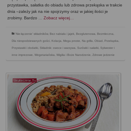
przystawka, sałatka do obiadu lub zdrowa przekąska w trakcie
dnia –zależy jak na nie spojrzymy oraz w jakiej ilości je
zrobimy. Bardzo …
Zobacz więcej…
'Nie-łączenie' składników
,
Bez nabiału i jajek
,
Bezglutenowa
,
Bezmleczna
,
Dla niespodziewanych gości
,
Kolacja
,
Mega proste
,
Na grilla
,
Obiad
,
Przekąska
,
Przystawki i dodatki
,
Składnik: owoce i warzywa
,
Surówki i sałatki
,
Sylwester i
inne imprezowe
,
Wegetariańska
,
Wigilia i Boże Narodzenie
,
Zdrowe jedzenie