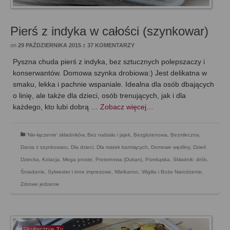
Pierś z indyka w całości (szynkowar)
on
29 PAŹDZIERNIKA 2015
z
37 KOMENTARZY
Pyszna chuda pierś z indyka, bez sztucznych polepszaczy i
konserwantów. Domowa szynka drobiowa:) Jest delikatna w
smaku, lekka i pachnie wspaniale. Idealna dla osób dbających
o linię, ale także dla dzieci, osób trenujących, jak i dla
każdego, kto lubi dobrą …
Zobacz więcej…
'Nie-łączenie' składników
,
Bez nabiału i jajek
,
Bezglutenowa
,
Bezmleczna
,
Dania z szynkowaru
,
Dla dzieci
,
Dla matek karmiących
,
Domowe wędliny
,
Dzień
Dziecka
,
Kolacja
,
Mega proste
,
Proteinowa (Dukan)
,
Przekąska
,
Składnik: drób
,
Śniadanie
,
Sylwester i inne imprezowe
,
Wielkanoc
,
Wigilia i Boże Narodzenie
,
Zdrowe jedzenie