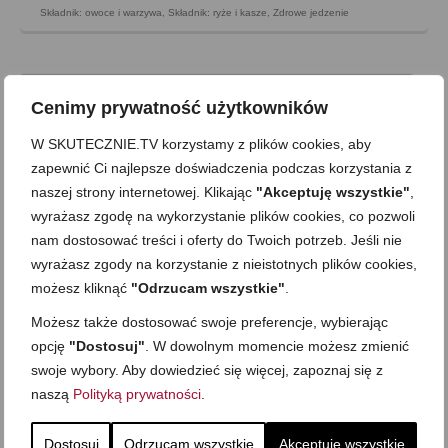
Składnik: owoce i warzywa
,
Składnik: ryże i kasze
,
Zdrowe jedzenie
Cenimy prywatność użytkowników
W SKUTECZNIE.TV korzystamy z plików cookies, aby
zapewnić Ci najlepsze doświadczenia podczas korzystania z
naszej strony internetowej. Klikając
"Akceptuję wszystkie"
,
wyrażasz zgodę na wykorzystanie plików cookies, co pozwoli
nam dostosować treści i oferty do Twoich potrzeb. Jeśli nie
wyrażasz zgody na korzystanie z nieistotnych plików cookies,
możesz kliknąć
"Odrzucam wszystkie"
.
Możesz także dostosować swoje preferencje, wybierając
Karkówka z majerankiem (szynkowar)
opcję
"Dostosuj"
. W dowolnym momencie możesz zmienić
swoje wybory. Aby dowiedzieć się więcej, zapoznaj się z
on
16 PAŹDZIERNIKA 2015
z
60 KOMENTARZY
naszą
Polityką prywatności
.
Karkówka z majerankiem, na zimno, pachnąca przyprawami…
Dzisiaj zatem domowa wędlina (a właściwie mięso na zimno na
Dostosuj
Odrzucam wszystkie
Akceptuję wszystkie
kanapki itp.), którą przy odrobinie zaparcia i dobrej woli można