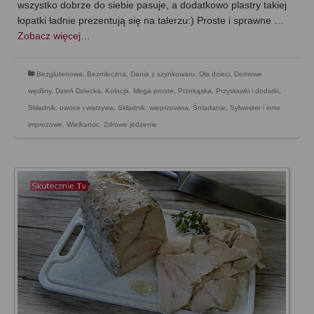
wszystko dobrze do siebie pasuje, a dodatkowo plastry takiej
łopatki ładnie prezentują się na talerzu:) Proste i sprawne …
Zobacz więcej…
Bezglutenowa
,
Bezmleczna
,
Dania z szynkowaru
,
Dla dzieci
,
Domowe
wędliny
,
Dzień Dziecka
,
Kolacja
,
Mega proste
,
Przekąska
,
Przystawki i dodatki
,
Składnik: owoce i warzywa
,
Składnik: wieprzowina
,
Śniadanie
,
Sylwester i inne
imprezowe
,
Wielkanoc
,
Zdrowe jedzenie