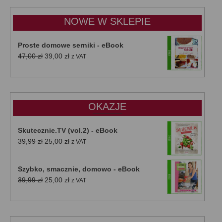
15,00 zł
do
NOWE W SKLEPIE
50,00 zł
Proste domowe serniki - eBook
Pierwotna
Aktualna
47,00
zł
39,00
zł
z VAT
cena
cena
wynosiła:
wynosi:
47,00 zł.
39,00 zł.
OKAZJE
Skutecznie.TV (vol.2) - eBook
Pierwotna
Aktualna
39,99
zł
25,00
zł
z VAT
cena
cena
wynosiła:
wynosi:
Szybko, smacznie, domowo - eBook
39,99 zł.
25,00 zł.
Pierwotna
Aktualna
39,99
zł
25,00
zł
z VAT
cena
cena
wynosiła:
wynosi:
39,99 zł.
25,00 zł.