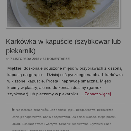
Karkówka w kapuście (szybkowar lub
piekarnik)
on
7 LISTOPADA 2015
z
34 KOMENTARZE
Miękkie, doskonale uduszone mięso w przyprawach z kiszoną
kapustą na gorąco… Dzisiaj coś pysznego na obiad: karkówka
w kiszonej kapuście. Prosta i naprawdę smaczna. Mięso
kroimy w plastry, ale nie do końca i dusimy (garnek,
szybkowar) lub pieczemy w piekarniku …
Zobacz więcej…
'Nie-łączenie' składników
,
Bez nabiału i jajek
,
Bezglutenowa
,
Bezmleczna
,
Dania jednogarnkowe
,
Dania z szybkowaru
,
Dla dzieci
,
Kolacja
,
Mega proste
,
Obiad
,
Składnik: owoce i warzywa
,
Składnik: wieprzowina
,
Sylwester i inne
imprezowe
,
Zapiekanki i dania z piekarnika