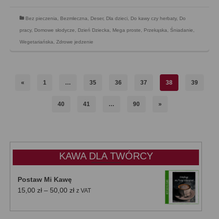
Bez pieczenia
,
Bezmleczna
,
Deser
,
Dla dzieci
,
Do kawy czy herbaty
,
Do
pracy
,
Domowe słodycze
,
Dzień Dziecka
,
Mega proste
,
Przekąska
,
Śniadanie
,
Wegetariańska
,
Zdrowe jedzenie
«
1
…
35
36
37
38
39
40
41
…
90
»
KAWA DLA TWÓRCY
Postaw Mi Kawę
Zakres
15,00
zł
–
50,00
zł
z VAT
cen:
od