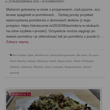
on
23 PAŹDZIERNIKA 2015
z
16 KOMENTARZY
Makaron gotowany w sosie z przyprawami, czyli pyszne, acz
leniwe spaghetti w pomidorach… Dzisiaj prosty przykład
wykorzystania pomidorów z domowych słoików (z tego
przepisu: https://skutecznie.tv/2015/08/pomidory-w-sloikach-
na-zime-szybkie-i-proste/). Oczywiście można sięgnąć po
świeże pomidory i je zblendować lub po pomidory z puszki (i …
Zobacz więcej…
Bez nabiału i jajek
,
Bezmleczna
,
Dania jednogarnkowe
,
Dla dzieci
,
Do pracy
,
Dzień Dziecka
,
Kolacja
,
Makarony i kluski
,
Mega proste
,
Obiad
,
Przekąska
,
Składnik: makarony
,
Składnik: owoce i warzywa
,
Wegetariańska
,
Zdrowe
jedzenie