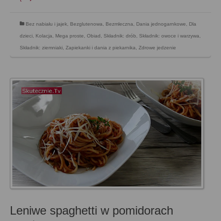
Bez nabiału i jajek
,
Bezglutenowa
,
Bezmleczna
,
Dania jednogarnkowe
,
Dla
dzieci
,
Kolacja
,
Mega proste
,
Obiad
,
Składnik: drób
,
Składnik: owoce i warzywa
,
Składnik: ziemniaki
,
Zapiekanki i dania z piekarnika
,
Zdrowe jedzenie
Leniwe spaghetti w pomidorach