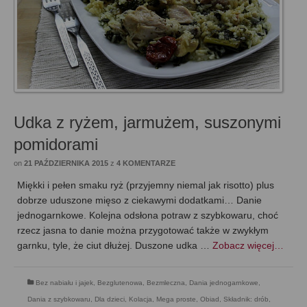
Udka z ryżem, jarmużem, suszonymi
pomidorami
on
21 PAŹDZIERNIKA 2015
z
4 KOMENTARZE
Miękki i pełen smaku ryż (przyjemny niemal jak risotto) plus
dobrze uduszone mięso z ciekawymi dodatkami… Danie
jednogarnkowe. Kolejna odsłona potraw z szybkowaru, choć
rzecz jasna to danie można przygotować także w zwykłym
garnku, tyle, że ciut dłużej. Duszone udka …
Zobacz więcej…
Bez nabiału i jajek
,
Bezglutenowa
,
Bezmleczna
,
Dania jednogarnkowe
,
Dania z szybkowaru
,
Dla dzieci
,
Kolacja
,
Mega proste
,
Obiad
,
Składnik: drób
,