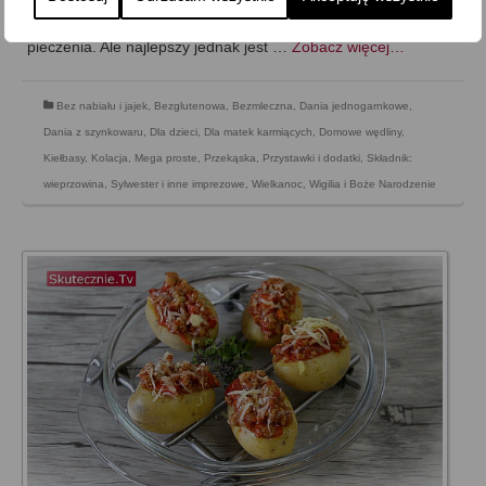
zrobić w szczelnie i mocno zawiniętym/zamkniętym rękawie do
pieczenia. Ale najlepszy jednak jest …
Zobacz więcej…
Bez nabiału i jajek
,
Bezglutenowa
,
Bezmleczna
,
Dania jednogarnkowe
,
Dania z szynkowaru
,
Dla dzieci
,
Dla matek karmiących
,
Domowe wędliny
,
Kiełbasy
,
Kolacja
,
Mega proste
,
Przekąska
,
Przystawki i dodatki
,
Składnik:
wieprzowina
,
Sylwester i inne imprezowe
,
Wielkanoc
,
Wigilia i Boże Narodzenie