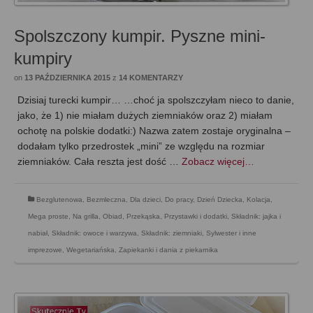
Spolszczony kumpir. Pyszne mini-
kumpiry
on
13 PAŹDZIERNIKA 2015
z
14 KOMENTARZY
Dzisiaj turecki kumpir… …choć ja spolszczyłam nieco to danie,
jako, że 1) nie miałam dużych ziemniaków oraz 2) miałam
ochotę na polskie dodatki:) Nazwa zatem zostaje oryginalna –
dodałam tylko przedrostek „mini” ze względu na rozmiar
ziemniaków. Cała reszta jest dość …
Zobacz więcej…
Bezglutenowa
,
Bezmleczna
,
Dla dzieci
,
Do pracy
,
Dzień Dziecka
,
Kolacja
,
Mega proste
,
Na grilla
,
Obiad
,
Przekąska
,
Przystawki i dodatki
,
Składnik: jajka i
nabiał
,
Składnik: owoce i warzywa
,
Składnik: ziemniaki
,
Sylwester i inne
imprezowe
,
Wegetariańska
,
Zapiekanki i dania z piekarnika