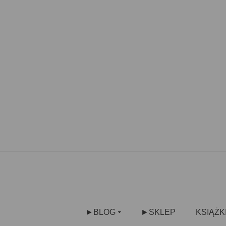
►BLOG
►SKLEP
KSIĄŻK