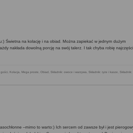
u:) Świetna na kolację i na obiad. Można zapiekać w jednym dużym
żdy nakłada dowolną porcję na swój talerz. I tak chyba robię najczęści
 gości
,
Kolacja
,
Mega proste
,
Obiad
,
Składnik: owoce i warzywa
,
Składnik: ryże i kasze
,
Składnik:
 czasochłonne –mimo to warto:) Ich sercem od zawsze był i jest pierogow