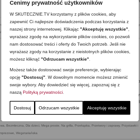
większych ilościach, podsmażać stopniowo, usmażone przekładać 
Cenimy prywatność użytkowników
talerz i …
Zobacz więcej…
W SKUTECZNIE.TV korzystamy z plików cookies, aby
zapewnić Ci najlepsze doświadczenia podczas korzystania z
jednogarnkowe
,
Dla matek karmiących
,
Dzień Dziecka
,
Kolacja
,
Mega proste
,
Obiad
,
Romantyczny
naszej strony internetowej. Klikając
"Akceptuję wszystkie"
,
 inne imprezowe
,
Walentynki
,
Wielkanoc
wyrażasz zgodę na wykorzystanie plików cookies, co pozwoli
nam dostosować treści i oferty do Twoich potrzeb. Jeśli nie
wyrażasz zgody na korzystanie z nieistotnych plików cookies,
możesz kliknąć
"Odrzucam wszystkie"
.
Papryka konserwowa / marynowana
Możesz także dostosować swoje preferencje, wybierając
on
14 PAŹDZIERNIKA 2013
z
8 KOMENTARZY
opcję
"Dostosuj"
. W dowolnym momencie możesz zmienić
Jędrna, idealnie zamarynowana i prze-smaczna… Marynowana pap
swoje wybory. Aby dowiedzieć się więcej, zapoznaj się z
domowej roboty;) Wprawdzie w tym roku papryki nie marynowałam,
naszą
Polityką prywatności
.
zostałam obdarowana dużą ilością najlepszej papryki konserwowej 
świecie –od mojej teściowej:) Bez podlizywania się i kumoterstwa, al
Dostosuj
Odrzucam wszystkie
Akceptuję wszystkie
papryka jest naprawdę doskonała. …
Zobacz więcej…
owa
,
Bezmleczna
,
Dla dzieci
,
Mega proste
,
Na grilla
,
Przekąska
,
Przetwory i zaprawy
,
Przystawki i
 imprezowe
,
Wegetariańska