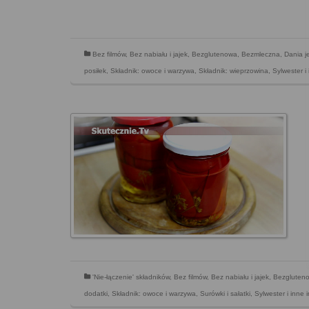
Bez filmów
,
Bez nabiału i jajek
,
Bezglutenowa
,
Bezmleczna
,
Dania 
posiłek
,
Składnik: owoce i warzywa
,
Składnik: wieprzowina
,
Sylwester i
'Nie-łączenie' składników
,
Bez filmów
,
Bez nabiału i jajek
,
Bezgluten
dodatki
,
Składnik: owoce i warzywa
,
Surówki i sałatki
,
Sylwester i inne