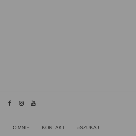
I
O MNIE
KONTAKT
»SZUKAJ