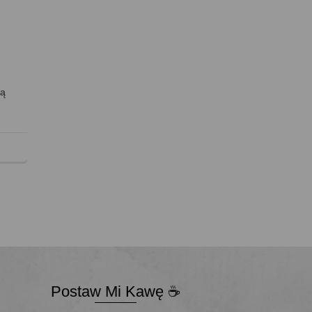
Są
Postaw Mi Kawę ☕