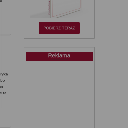
na
POBIERZ TERAZ
Reklama
ryka
 bo
na
e ta