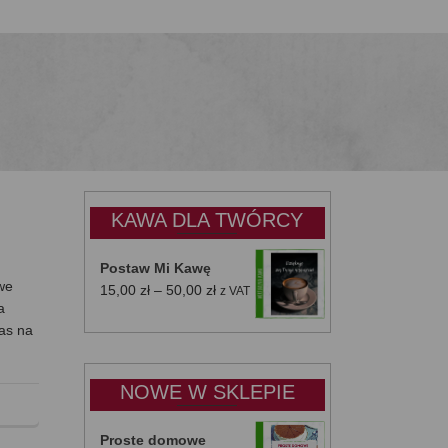
KAWA DLA TWÓRCY
Postaw Mi Kawę
we
Zakres
15,00
zł
–
50,00
zł
z VAT
a
cen:
as na
od
15,00 zł
do
NOWE W SKLEPIE
50,00 zł
Proste domowe