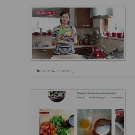
Bez filmów
,
Komunikat:)