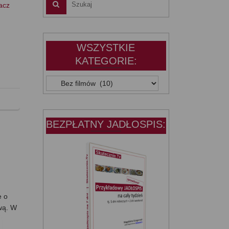
acz
WSZYSTKIE
KATEGORIE:
WSZYSTKIE
KATEGORIE:
BEZPŁATNY JADŁOSPIS:
e o
ową. W