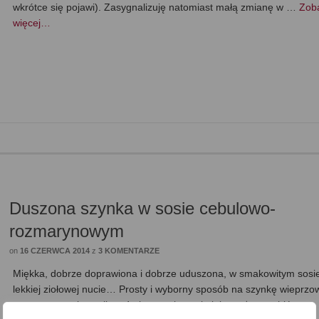
wkrótce się pojawi). Zasygnalizuję natomiast małą zmianę w …
Zob
więcej…
Duszona szynka w sosie cebulowo-
rozmarynowym
on
16 CZERWCA 2014
z
3 KOMENTARZE
Miękka, dobrze doprawiona i dobrze uduszona, w smakowitym sosi
lekkiej ziołowej nucie… Prosty i wyborny sposób na szynkę wieprz
prezentowanej wersji na 4 plastry, ale spokojnie można zrobić w