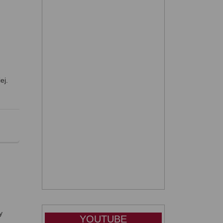
ej.
y
YOUTUBE