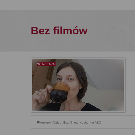
Bez filmów
Artykuły i Video
,
Bez filmów
,
Kuchenne ABC