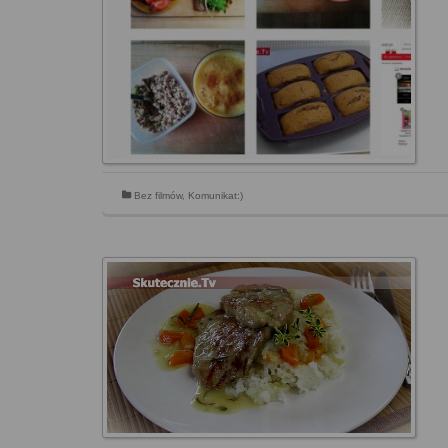
Bez filmów
,
Komunikat:)