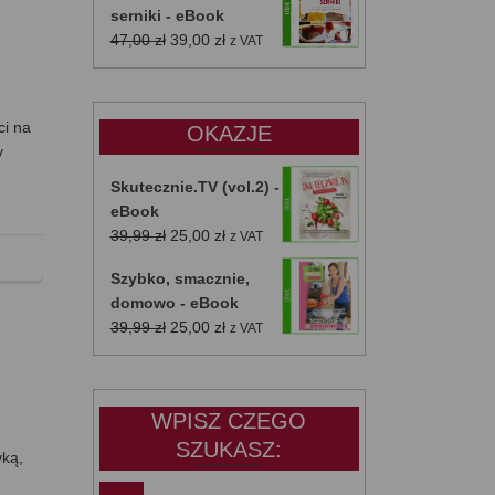
serniki - eBook
Pierwotna
Aktualna
47,00
zł
39,00
zł
z VAT
cena
cena
wynosiła:
wynosi:
47,00 zł.
39,00 zł.
ci na
OKAZJE
y
Skutecznie.TV (vol.2) -
eBook
Pierwotna
Aktualna
39,99
zł
25,00
zł
z VAT
cena
cena
Szybko, smacznie,
wynosiła:
wynosi:
domowo - eBook
39,99 zł.
25,00 zł.
Pierwotna
Aktualna
39,99
zł
25,00
zł
z VAT
cena
cena
wynosiła:
wynosi:
39,99 zł.
25,00 zł.
WPISZ CZEGO
SZUKASZ:
yką,