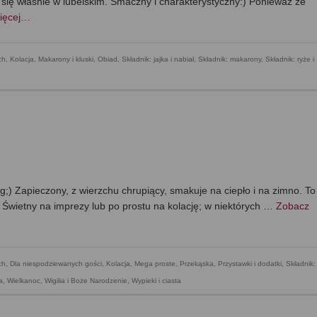
 się właśnie w lubelskim. Smaczny i charakterystyczny:) Ponieważ ze
ięcej…
ch
,
Kolacja
,
Makarony i kluski
,
Obiad
,
Składnik: jajka i nabiał
,
Składnik: makarony
,
Składnik: ryże i
g;) Zapieczony, z wierzchu chrupiący, smakuje na ciepło i na zimno. To
zy. Świetny na imprezy lub po prostu na kolację; w niektórych …
Zobacz
ch
,
Dla niespodziewanych gości
,
Kolacja
,
Mega proste
,
Przekąska
,
Przystawki i dodatki
,
Składnik:
a
,
Wielkanoc
,
Wigilia i Boże Narodzenie
,
Wypieki i ciasta