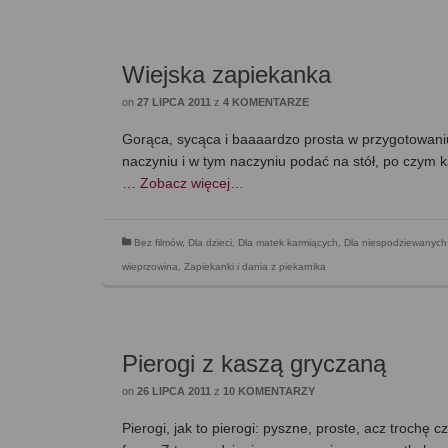
Wiejska zapiekanka
on
27 LIPCA 2011
z
4 KOMENTARZE
Gorąca, sycąca i baaaardzo prosta w przygotowani
naczyniu i w tym naczyniu podać na stół, po czym ka
…
Zobacz więcej…
Bez filmów
,
Dla dzieci
,
Dla matek karmiących
,
Dla niespodziewanych
wieprzowina
,
Zapiekanki i dania z piekarnika
Pierogi z kaszą gryczaną
on
26 LIPCA 2011
z
10 KOMENTARZY
Pierogi, jak to pierogi: pyszne, proste, acz trochę