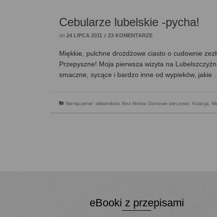
Cebularze lubelskie -pycha!
on
24 LIPCA 2011
z
23 KOMENTARZE
Miękkie, pulchne drożdżowe ciasto o cudownie ze
Przepyszne! Moja pierwsza wizyta na Lubelszczyźnie
smaczne, sycące i bardzo inne od wypieków, jakie
'Nie-łączenie' składników
,
Bez filmów
,
Domowe pieczywo
,
Kolacja
,
Me
eBooki z przepisami