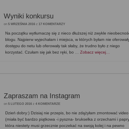
Wyniki konkursu
on
5 WRZEŚNIA 2016
z
17 KOMENTARZY
Na początku wytłumaczę się z nieco dłuższej niż zwykle nieobecnoś
blogu. Najpierw wyjechałam i miejsca, w których byłam nie oferował
dostępu do netu lub oferowały tak słaby, że trudno było z niego
korzystać. Czułam się jak bez ręki, bo …
Zobacz więcej…
Zapraszam na Instagram
on
5 LUTEGO 2016
z
4 KOMENTARZE
Dzień dobry:) Dzisiaj nie przepis, bo nie zdążyłam zmontować video
(miała być bardzo piątkowa -i pyszna- brukselka z orzechami i papr
która niestety musi grzecznie poczekać na swoją kolej i na pewno