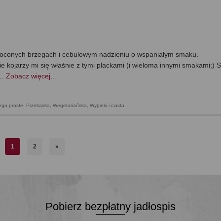
złoconych brzegach i cebulowym nadzieniu o wspaniałym smaku.
 kojarzy mi się właśnie z tymi plackami (i wieloma innymi smakami;) 
 …
Zobacz więcej…
ga proste
,
Przekąska
,
Wegetariańska
,
Wypieki i ciasta
1
2
»
Pobierz bezpłatny jadłospis