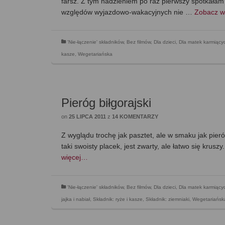
farsz. Z tym nadzieniem po raz pierwszy spotkałam
względów wyjazdowo-wakacyjnych nie …
Zobacz w
'Nie-łączenie' składników
,
Bez filmów
,
Dla dzieci
,
Dla matek karmiący
kasze
,
Wegetariańska
Pieróg biłgorajski
on
25 LIPCA 2011
z
14 KOMENTARZY
Z wyglądu trochę jak pasztet, ale w smaku jak pieró
taki swoisty placek, jest zwarty, ale łatwo się krus
więcej…
'Nie-łączenie' składników
,
Bez filmów
,
Dla dzieci
,
Dla matek karmiący
jajka i nabiał
,
Składnik: ryże i kasze
,
Składnik: ziemniaki
,
Wegetariańsk