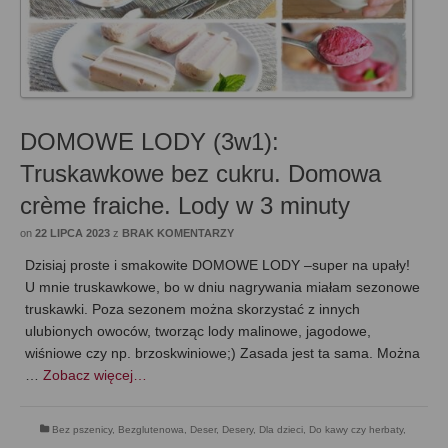
DOMOWE LODY (3w1):
Truskawkowe bez cukru. Domowa
crème fraiche. Lody w 3 minuty
on
22 LIPCA 2023
z
BRAK KOMENTARZY
Dzisiaj proste i smakowite DOMOWE LODY –super na upały!
U mnie truskawkowe, bo w dniu nagrywania miałam sezonowe
truskawki. Poza sezonem można skorzystać z innych
ulubionych owoców, tworząc lody malinowe, jagodowe,
wiśniowe czy np. brzoskwiniowe;) Zasada jest ta sama. Można
…
Zobacz więcej…
Bez pszenicy
,
Bezglutenowa
,
Deser
,
Desery
,
Dla dzieci
,
Do kawy czy herbaty
,