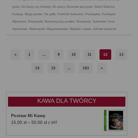
gości
,
Do kawy czy herbaty
,
Do pracy
,
Domowe pieczywo
,
Dzień Dziecka
,
Kolacja
,
Mega proste
,
Na grilla
,
Podróże kulinarne
,
Przekąska
,
Przekąski
Wytrawne
,
Przystawki
,
Romantyczny posiłek
,
Śniadanie
,
Sylwester i inne
imprezowe
,
Walentynki
,
Wegetariańska
,
Wypieki i ciasta
,
Zdrowe jedzenie
«
1
…
9
10
11
12
13
14
15
…
193
»
KAWA DLA TWÓRCY
Postaw Mi Kawę
Zakres
15,00
zł
–
50,00
zł
z VAT
cen:
od