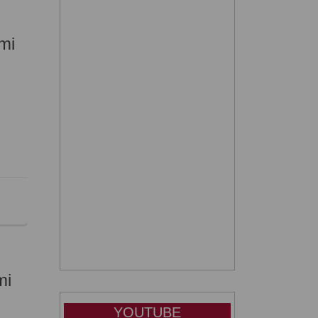
mi
mi
YOUTUBE