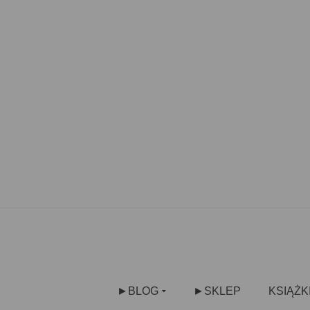
►BLOG
►SKLEP
KSIĄŻK