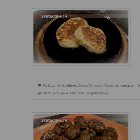
'Nie-łączenie' składników
,
Deser
,
Dla dzieci
,
Dla matek karmiących
,
D
placuszki
,
Przekąska
,
Śniadanie
,
Wegetariańska