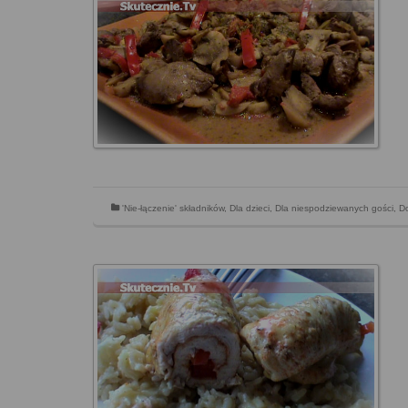
'Nie-łączenie' składników
,
Dla dzieci
,
Dla niespodziewanych gości
,
Do