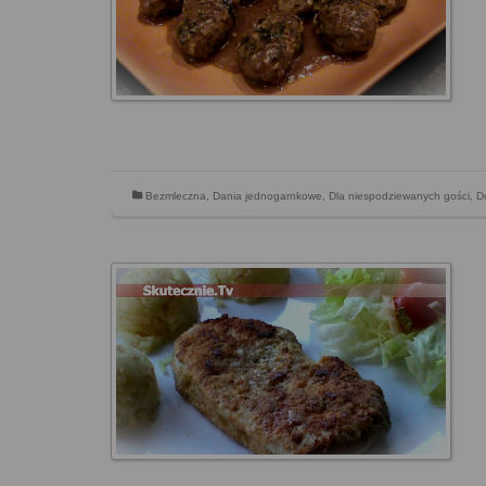
Bezmleczna
,
Dania jednogarnkowe
,
Dla niespodziewanych gości
,
D