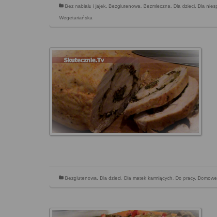
Bez nabiału i jajek
,
Bezglutenowa
,
Bezmleczna
,
Dla dzieci
,
Dla nies
Wegetariańska
Bezglutenowa
,
Dla dzieci
,
Dla matek karmiących
,
Do pracy
,
Domowe 