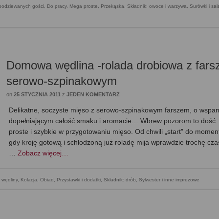
podziewanych gości
,
Do pracy
,
Mega proste
,
Przekąska
,
Składnik: owoce i warzywa
,
Surówki i sał
Domowa wędlina -rolada drobiowa z far
serowo-szpinakowym
on
25 STYCZNIA 2011
z
JEDEN KOMENTARZ
Delikatne, soczyste mięso z serowo-szpinakowym farszem, o wspan
dopełniającym całość smaku i aromacie… Wbrew pozorom to dość
proste i szybkie w przygotowaniu mięso. Od chwili „start” do momen
gdy kroję gotową i schłodzoną już roladę mija wprawdzie trochę cza
…
Zobacz więcej…
wędliny
,
Kolacja
,
Obiad
,
Przystawki i dodatki
,
Składnik: drób
,
Sylwester i inne imprezowe