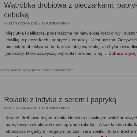
Wątróbka drobiowa z pieczarkami, papryk
cebulką
on
21 STYCZNIA 2011
z
13 KOMENTARZY
Mięciutka i delikatna, podsmażona na niewielkiej ilości oliwy i duszo
chwilkę w pieczarkach i papryce z cebulką… Jest pyszna! Oczywiści
nie jestem obiektywna, bo bardzo lubię wątróbkę, ale byłam świadk
jak osoby, które zazwyczaj wątróbki nie lubią, o tej …
Zobacz więce
 pracy
,
Kolacja
,
Mega proste
,
Obiad
,
Składnik: drób
Roladki z indyka z serem i papryką
on
19 STYCZNIA 2011
z
13 KOMENTARZY
Kruche, drobiowe mięso rozbite cieniutko i zawinięte wokół serowych
paprykowych słupków w małe zgrabne roladki… A każda taka rolad
obtoczona w gęstym i bogatym od ziół i sera sosiku. To taki trochę i