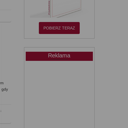
POBIERZ TERAZ
Reklama
tym
, gdy
i