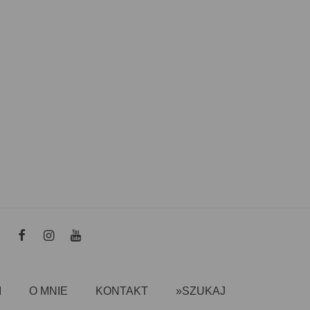
I
O MNIE
KONTAKT
»SZUKAJ