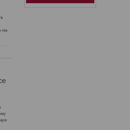
Te
 nie
ce
u
owy
jące