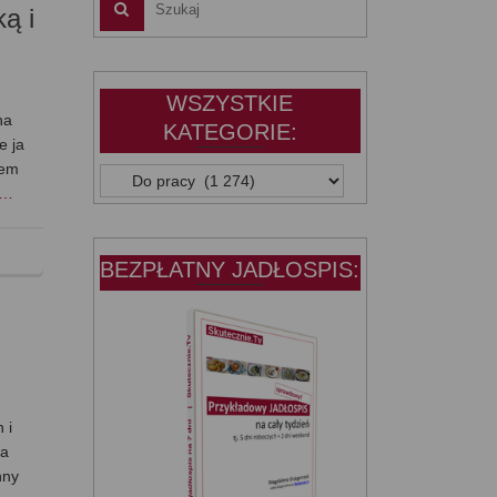
ą i
WSZYSTKIE
na
KATEGORIE:
e ja
iem
WSZYSTKIE
j…
KATEGORIE:
BEZPŁATNY JADŁOSPIS:
 i
ka
nny