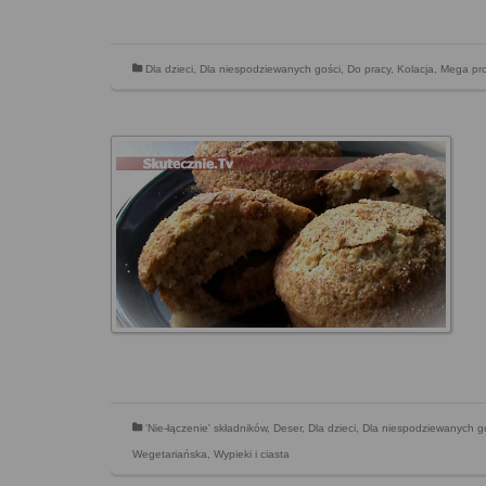
Dla dzieci
,
Dla niespodziewanych gości
,
Do pracy
,
Kolacja
,
Mega pr
'Nie-łączenie' składników
,
Deser
,
Dla dzieci
,
Dla niespodziewanych g
Wegetariańska
,
Wypieki i ciasta