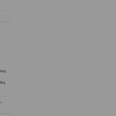
tety
odką
ek
,