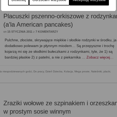
Placuszki pszenno-orkiszowe z rodzynka
(a’la American pancakes)
on
15 STYCZNIA 2011
z
7 KOMENTARZY
Pulchne, złociste, skrywające miękkie i słodkie rodzynki w środku, ja
dodatkowo polewam je płynnym miodem… Są przepyszne i trochę
kojarzą mi się ze słodkimi bułeczkami z rodzynkami, tyle, że 1) są
bardziej płaskie 2) z patelni, a nie z piekarnika …
Zobacz więcej…
la niespodziewanych gości
,
Do pracy
,
Dzień Dziecka
,
Kolacja
,
Mega proste
,
Naleśniki, placki,
Zraziki wołowe ze szpinakiem i orzeszka
w prostym sosie winnym