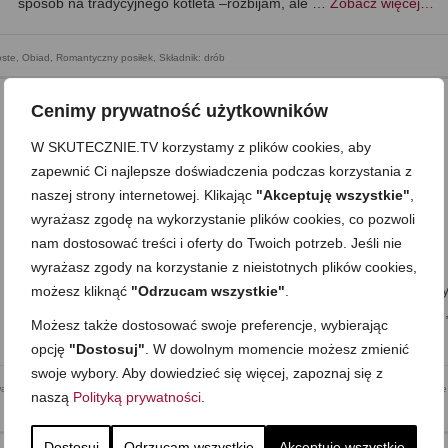
sposób na tradycyjnego kotleta –rozbijam, ale …
Zobacz więcej…
oste
,
Obiad
,
Romantyczny posiłek
,
Składnik: drób
Cenimy prywatność użytkowników
W SKUTECZNIE.TV korzystamy z plików cookies, aby
Prosta sałatka z kurczaka w sosie
zapewnić Ci najlepsze doświadczenia podczas korzystania z
cynamonowym –orzeźwiająca i sycąca
naszej strony internetowej. Klikając
"Akceptuję wszystkie"
,
on
16 STYCZNIA 2011
z
BRAK KOMENTARZY
wyrażasz zgodę na wykorzystanie plików cookies, co pozwoli
nam dostosować treści i oferty do Twoich potrzeb. Jeśli nie
Cieniutko skrojona kapusta, a w niej kawałki mięsa, mandarynek i
wyrażasz zgody na korzystanie z nieistotnych plików cookies,
siekane migdały, skąpane delikatnie w śmietanowo-cynamonowym
sosiku… Określiłabym ją dwoma słowami: rześka i sycąca:) A przy 
możesz kliknąć
"Odrzucam wszystkie"
.
lekka i prosta w przygotowaniu. Po tego typu sałatki sięgam zawsze
Możesz także dostosować swoje preferencje, wybierając
z …
Zobacz więcej…
opcję
"Dostosuj"
. W dowolnym momencie możesz zmienić
swoje wybory. Aby dowiedzieć się więcej, zapoznaj się z
wanych gości
,
Do pracy
,
Kolacja
,
Mega proste
,
Obiad
,
Przekąska
,
Składnik: drób
,
Składnik: owoce 
naszą
Polityką prywatności
.
Dostosuj
Odrzucam wszystkie
Akceptuję wszystkie