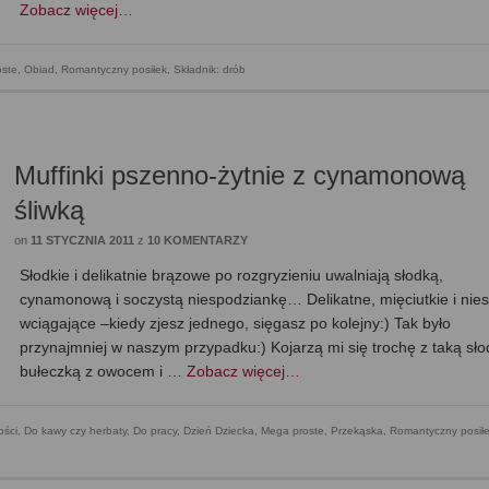
Zobacz więcej…
oste
,
Obiad
,
Romantyczny posiłek
,
Składnik: drób
Muffinki pszenno-żytnie z cynamonową
śliwką
on
11 STYCZNIA 2011
z
10 KOMENTARZY
Słodkie i delikatnie brązowe po rozgryzieniu uwalniają słodką,
cynamonową i soczystą niespodziankę… Delikatne, mięciutkie i nies
wciągające –kiedy zjesz jednego, sięgasz po kolejny:) Tak było
przynajmniej w naszym przypadku:) Kojarzą mi się trochę z taką sł
bułeczką z owocem i …
Zobacz więcej…
ości
,
Do kawy czy herbaty
,
Do pracy
,
Dzień Dziecka
,
Mega proste
,
Przekąska
,
Romantyczny posił