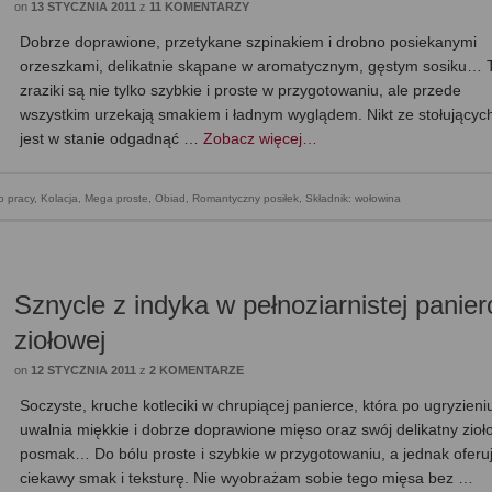
on
13 STYCZNIA 2011
z
11 KOMENTARZY
Dobrze doprawione, przetykane szpinakiem i drobno posiekanymi
orzeszkami, delikatnie skąpane w aromatycznym, gęstym sosiku… 
zraziki są nie tylko szybkie i proste w przygotowaniu, ale przede
wszystkim urzekają smakiem i ładnym wyglądem. Nikt ze stołujących
jest w stanie odgadnąć …
Zobacz więcej…
o pracy
,
Kolacja
,
Mega proste
,
Obiad
,
Romantyczny posiłek
,
Składnik: wołowina
Sznycle z indyka w pełnoziarnistej panier
ziołowej
on
12 STYCZNIA 2011
z
2 KOMENTARZE
Soczyste, kruche kotleciki w chrupiącej panierce, która po ugryzieni
uwalnia miękkie i dobrze doprawione mięso oraz swój delikatny zioł
posmak… Do bólu proste i szybkie w przygotowaniu, a jednak oferu
ciekawy smak i teksturę. Nie wyobrażam sobie tego mięsa bez …