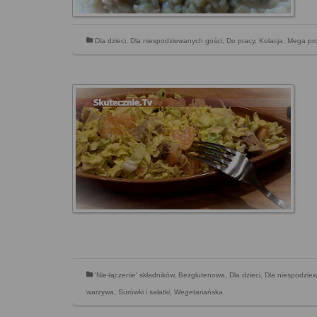
Dla dzieci
,
Dla niespodziewanych gości
,
Do pracy
,
Kolacja
,
Mega pr
'Nie-łączenie' składników
,
Bezglutenowa
,
Dla dzieci
,
Dla niespodzie
warzywa
,
Surówki i sałatki
,
Wegetariańska