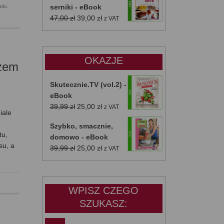
serniki - eBook
atki
,
Pierwotna
Aktualna
47,00
zł
39,00
zł
z VAT
cena
cena
wynosiła:
wynosi:
47,00 zł.
39,00 zł.
OKAZJE
szem
Skutecznie.TV (vol.2) -
eBook
Pierwotna
Aktualna
39,99
zł
25,00
zł
z VAT
iale
cena
cena
Szybko, smacznie,
wynosiła:
wynosi:
tu,
domowo - eBook
39,99 zł.
25,00 zł.
su, a
Pierwotna
Aktualna
39,99
zł
25,00
zł
z VAT
cena
cena
wynosiła:
wynosi:
39,99 zł.
25,00 zł.
WPISZ CZEGO
SZUKASZ: