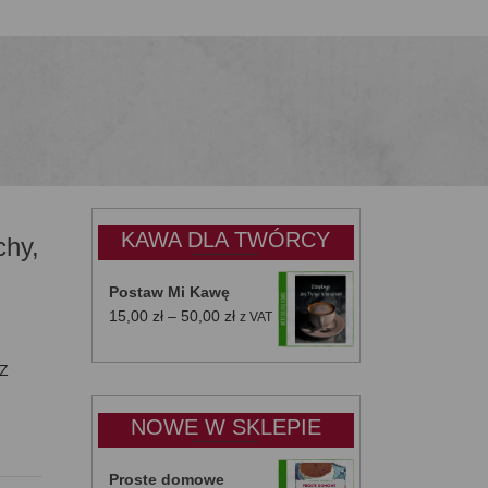
KAWA DLA TWÓRCY
chy,
Postaw Mi Kawę
Zakres
15,00
zł
–
50,00
zł
z VAT
cen:
od
 Z
15,00 zł
do
NOWE W SKLEPIE
50,00 zł
Proste domowe