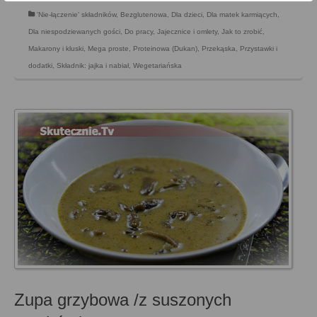
'Nie-łączenie' składników
,
Bezglutenowa
,
Dla dzieci
,
Dla matek karmiących
,
Dla niespodziewanych gości
,
Do pracy
,
Jajecznice i omlety
,
Jak to zrobić
,
Makarony i kluski
,
Mega proste
,
Proteinowa (Dukan)
,
Przekąska
,
Przystawki i
dodatki
,
Składnik: jajka i nabiał
,
Wegetariańska
Zupa grzybowa /z suszonych