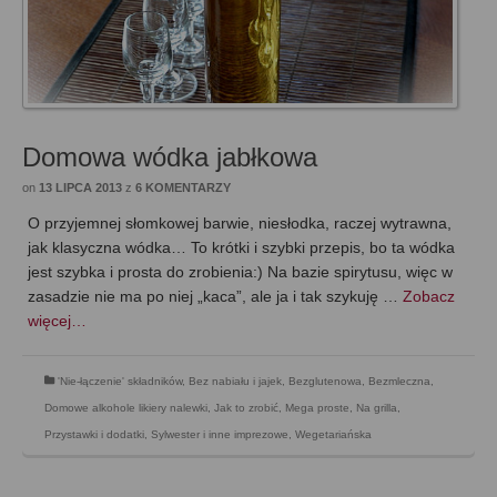
Domowa wódka jabłkowa
on
13 LIPCA 2013
z
6 KOMENTARZY
O przyjemnej słomkowej barwie, niesłodka, raczej wytrawna,
jak klasyczna wódka… To krótki i szybki przepis, bo ta wódka
jest szybka i prosta do zrobienia:) Na bazie spirytusu, więc w
zasadzie nie ma po niej „kaca”, ale ja i tak szykuję …
Zobacz
więcej…
'Nie-łączenie' składników
,
Bez nabiału i jajek
,
Bezglutenowa
,
Bezmleczna
,
Domowe alkohole likiery nalewki
,
Jak to zrobić
,
Mega proste
,
Na grilla
,
Przystawki i dodatki
,
Sylwester i inne imprezowe
,
Wegetariańska