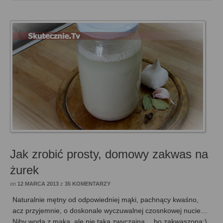
Jak zrobić prosty, domowy zakwas na
żurek
on
12 MARCA 2013
z
35 KOMENTARZY
Naturalnie mętny od odpowiedniej mąki, pachnący kwaśno,
acz przyjemnie, o doskonale wyczuwalnej czosnkowej nucie…
Niby woda z mąką, ale nie taka zwyczajna… bo zakwaszona;)