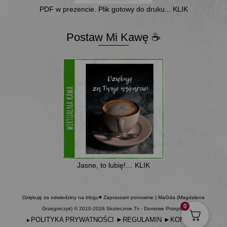
PDF w prezencie. Plik gotowy do druku... KLIK
Postaw Mi Kawę ☕
Jasne, to lubię!… KLIK
Dziękuję za odwiedziny na blogu♥ Zapraszam ponownie:) MaGda (Magdalena
0
Grzegorczyk) © 2010-2026 Skutecznie.Tv - Domowe Przepisy
POLITYKA PRYWATNOŚCI
►
REGULAMIN
►
KONTAKT
►