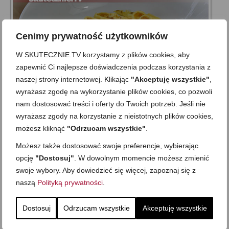
Cenimy prywatność użytkowników
W SKUTECZNIE.TV korzystamy z plików cookies, aby
zapewnić Ci najlepsze doświadczenia podczas korzystania z
naszej strony internetowej. Klikając
"Akceptuję wszystkie"
,
wyrażasz zgodę na wykorzystanie plików cookies, co pozwoli
nam dostosować treści i oferty do Twoich potrzeb. Jeśli nie
wyrażasz zgody na korzystanie z nieistotnych plików cookies,
Makaron jajeczny -do zup, sałatek,
możesz kliknąć
"Odrzucam wszystkie"
.
sosów
Możesz także dostosować swoje preferencje, wybierając
on
15 STYCZNIA 2013
z
9 KOMENTARZY
opcję
"Dostosuj"
. W dowolnym momencie możesz zmienić
Apetycznie żółte jajeczne nitki, które z powodzeniem imitują
swoje wybory. Aby dowiedzieć się więcej, zapoznaj się z
makaron… Bardzo fajna sprawa do zup lub sałatek, bo taki
naszą
Polityką prywatności
.
dodatek bardzo ładnie i ciekawie prezentuje się na talerzach:)
Lubię podawać go do zupy szczawiowej, szpinakowej lub
Dostosuj
Odrzucam wszystkie
Akceptuję wszystkie
brokułowej, bo w zestawieniu z …
Zobacz więcej…