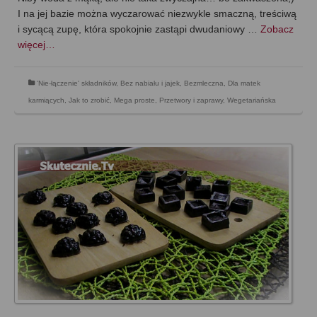
I na jej bazie można wyczarować niezwykle smaczną, treściwą
i sycącą zupę, która spokojnie zastąpi dwudaniowy …
Zobacz
więcej…
'Nie-łączenie' składników
,
Bez nabiału i jajek
,
Bezmleczna
,
Dla matek
karmiących
,
Jak to zrobić
,
Mega proste
,
Przetwory i zaprawy
,
Wegetariańska