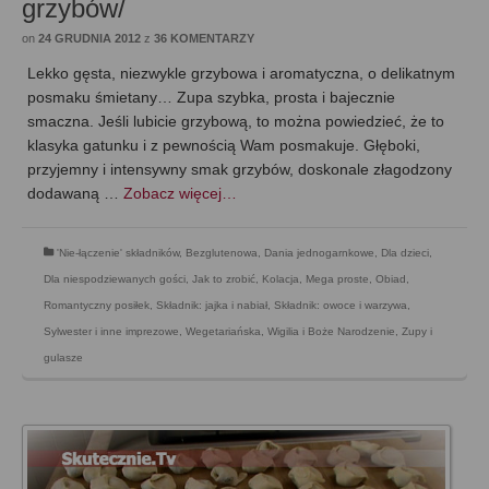
grzybów/
on
24 GRUDNIA 2012
z
36 KOMENTARZY
Lekko gęsta, niezwykle grzybowa i aromatyczna, o delikatnym
posmaku śmietany… Zupa szybka, prosta i bajecznie
smaczna. Jeśli lubicie grzybową, to można powiedzieć, że to
klasyka gatunku i z pewnością Wam posmakuje. Głęboki,
przyjemny i intensywny smak grzybów, doskonale złagodzony
dodawaną …
Zobacz więcej…
'Nie-łączenie' składników
,
Bezglutenowa
,
Dania jednogarnkowe
,
Dla dzieci
,
Dla niespodziewanych gości
,
Jak to zrobić
,
Kolacja
,
Mega proste
,
Obiad
,
Romantyczny posiłek
,
Składnik: jajka i nabiał
,
Składnik: owoce i warzywa
,
Sylwester i inne imprezowe
,
Wegetariańska
,
Wigilia i Boże Narodzenie
,
Zupy i
gulasze