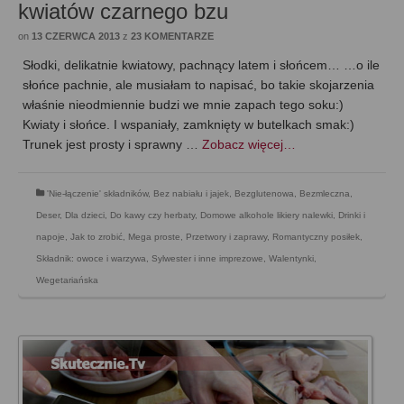
kwiatów czarnego bzu
on
13 CZERWCA 2013
z
23 KOMENTARZE
Słodki, delikatnie kwiatowy, pachnący latem i słońcem… …o ile
słońce pachnie, ale musiałam to napisać, bo takie skojarzenia
właśnie nieodmiennie budzi we mnie zapach tego soku:)
Kwiaty i słońce. I wspaniały, zamknięty w butelkach smak:)
Trunek jest prosty i sprawny …
Zobacz więcej…
'Nie-łączenie' składników
,
Bez nabiału i jajek
,
Bezglutenowa
,
Bezmleczna
,
Deser
,
Dla dzieci
,
Do kawy czy herbaty
,
Domowe alkohole likiery nalewki
,
Drinki i
napoje
,
Jak to zrobić
,
Mega proste
,
Przetwory i zaprawy
,
Romantyczny posiłek
,
Składnik: owoce i warzywa
,
Sylwester i inne imprezowe
,
Walentynki
,
Wegetariańska