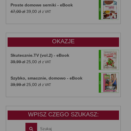
Proste domowe serniki - eBook
Pierwotna
Aktualna
47,00
zł
39,00
zł
z VAT
cena
cena
wynosiła:
wynosi:
47,00 zł.
39,00 zł.
OKAZJE
Skutecznie.TV (vol.2) - eBook
Pierwotna
Aktualna
39,99
zł
25,00
zł
z VAT
cena
cena
wynosiła:
wynosi:
Szybko, smacznie, domowo - eBook
39,99 zł.
25,00 zł.
Pierwotna
Aktualna
39,99
zł
25,00
zł
z VAT
cena
cena
wynosiła:
wynosi:
39,99 zł.
25,00 zł.
WPISZ CZEGO SZUKASZ: