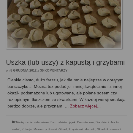
Uszka (lub uszy) z kapustą i grzybami
on
5 GRUDNIA 2012
z
35 KOMENTARZY
Cienkie ciasto, dużo farszu, jak dla mnie najlepsze w gorącym
barszczyku… Można też podać je -mniej świątecznie i z innej
okazji- podsmażone lub ugotowane, ale polane sosem czy
roztopionym tłuszczem ze skwarkami. W każdej wersji smakują
bardzo dobrze, ale przyznam, …
Zobacz więcej…
'Nie-łączenie' składników
,
Bez nabiału i jajek
,
Bezmleczna
,
Dla dzieci
,
Jak to
zrobić
,
Kolacja
,
Makarony i kluski
,
Obiad
,
Przystawki i dodatki
,
Składnik: owoce i