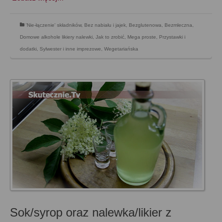
'Nie-łączenie' składników
,
Bez nabiału i jajek
,
Bezglutenowa
,
Bezmleczna
,
Domowe alkohole likiery nalewki
,
Jak to zrobić
,
Mega proste
,
Przystawki i
dodatki
,
Sylwester i inne imprezowe
,
Wegetariańska
Sok/syrop oraz nalewka/likier z