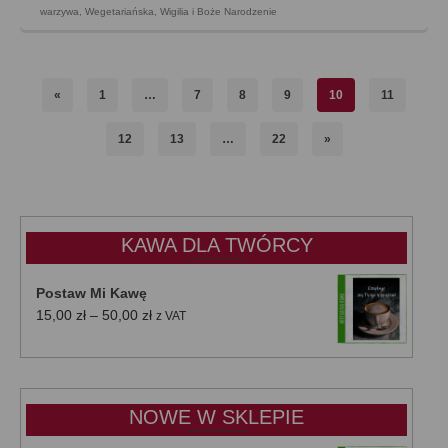
warzywa
,
Wegetariańska
,
Wigilia i Boże Narodzenie
«
1
…
7
8
9
10
11
12
13
…
22
»
KAWA DLA TWÓRCY
Postaw Mi Kawę
Zakres
15,00
zł
–
50,00
zł
z VAT
cen:
od
15,00 zł
do
NOWE W SKLEPIE
50,00 zł