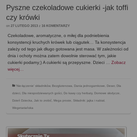
Pyszne czekoladowe cukierki -jak toffi
czy krówki
on
27 LUTEGO 2013
z
16 KOMENTARZY
Czekoladowe, aromatyczne, o miłej dla podniebienia
konsystencji kruchych krówek lub ciągutek… Ta konsystencja
zależy od tego jak długo gotowana jest masa. W zależności od
dnia i ochoty można zatem dowolnie sterować tym, jakie
cukierki podamy;) A cukierki są przepyszne. Dzieci …
Zobacz
więcej…
'Nie-łączenie' składników
,
Bezglutenowa
,
Dania jednogarnkowe
,
Deser
,
Dla
dzieci
,
Dla niespodziewanych gości
,
Do kawy czy herbaty
,
Domowe słodycze
,
Dzień Dziecka
,
Jak to zrobić
,
Mega proste
,
Składnik: jajka i nabiał
,
Wegetariańska