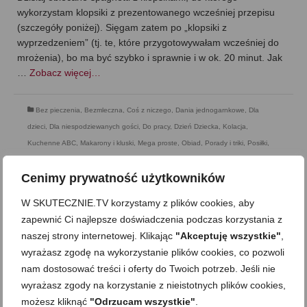
wykorzystam klopsiki z prezentowanego wcześniej przepisu
(szczegóły poniżej). Sięgam zatem po „klopsiki z
wyprzedzeniem” (tj. te, które przygotowywałam wcześniej do
mrożenia), bo ma być szybko i sprawnie i w ok. 20 minut. Jak
…
Zobacz więcej…
Bez pieczenia
,
Bezmleczna
,
Coś z niczego
,
Dania jednogarnkowe
,
Dla
dzieci
,
Dla niespodziewanych gości
,
Do pracy
,
Dzień Dziecka
,
Kolacja
,
Kuchenne ABC
,
Makarony i kluski
,
Mega proste
,
Obiad
,
Porady i triki
,
Posiłki
,
Romantyczny posiłek
,
Składnik: drób
,
Składnik: makarony
,
Składnik: owoce i
Cenimy prywatność użytkowników
warzywa
,
Walentynki
,
Zdrowe jedzenie
W SKUTECZNIE.TV korzystamy z plików cookies, aby
zapewnić Ci najlepsze doświadczenia podczas korzystania z
naszej strony internetowej. Klikając
"Akceptuję wszystkie"
,
wyrażasz zgodę na wykorzystanie plików cookies, co pozwoli
nam dostosować treści i oferty do Twoich potrzeb. Jeśli nie
wyrażasz zgody na korzystanie z nieistotnych plików cookies,
możesz kliknąć
"Odrzucam wszystkie"
.