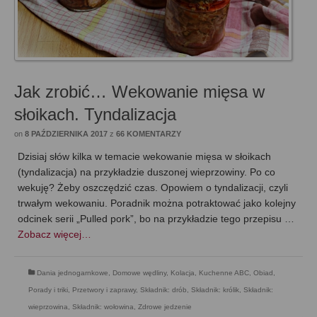
Jak zrobić… Wekowanie mięsa w
słoikach. Tyndalizacja
on
8 PAŹDZIERNIKA 2017
z
66 KOMENTARZY
Dzisiaj słów kilka w temacie wekowanie mięsa w słoikach
(tyndalizacja) na przykładzie duszonej wieprzowiny. Po co
wekuję? Żeby oszczędzić czas. Opowiem o tyndalizacji, czyli
trwałym wekowaniu. Poradnik można potraktować jako kolejny
odcinek serii „Pulled pork”, bo na przykładzie tego przepisu …
Zobacz więcej…
Dania jednogarnkowe
,
Domowe wędliny
,
Kolacja
,
Kuchenne ABC
,
Obiad
,
Porady i triki
,
Przetwory i zaprawy
,
Składnik: drób
,
Składnik: królik
,
Składnik:
wieprzowina
,
Składnik: wołowina
,
Zdrowe jedzenie