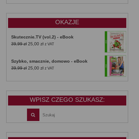
wynosiła:
wynosi:
47,00 zł.
39,00 zł.
OKAZJE
Skutecznie.TV (vol.2) - eBook
Pierwotna
Aktualna
39,99
zł
25,00
zł
z VAT
cena
cena
wynosiła:
wynosi:
Szybko, smacznie, domowo - eBook
39,99 zł.
25,00 zł.
Pierwotna
Aktualna
39,99
zł
25,00
zł
z VAT
cena
cena
wynosiła:
wynosi:
39,99 zł.
25,00 zł.
WPISZ CZEGO SZUKASZ: