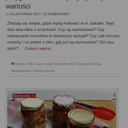
wartości
on
29 LISTOPADA 2017
z
31 KOMENTARZY
Zbliżają się święta, gdzie będą królować m.in. bakalie. Stąd
dziś słów kilka o orzechach. Czy są wartościowe? Czy
namaczanie orzechów to dziwaczny wymysł? Czy i jak moczyć
orzechy i co potem z nimi, gdy już są namoczone? Od razu
zjeść? …
Zobacz więcej…
Artykuły i Video
,
Jak to zrobić
,
Kuchenne ABC
,
Porady i triki
,
Vlogi
,
Wegetariańska
,
Zdrowe jedzenie