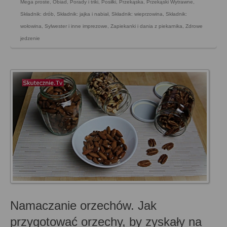
Mega proste
,
Obiad
,
Porady i triki
,
Posiłki
,
Przekąska
,
Przekąski Wytrawne
,
Składnik: drób
,
Składnik: jajka i nabiał
,
Składnik: wieprzowina
,
Składnik:
wołowina
,
Sylwester i inne imprezowe
,
Zapiekanki i dania z piekarnika
,
Zdrowe
jedzenie
Namaczanie orzechów. Jak
przygotować orzechy, by zyskały na