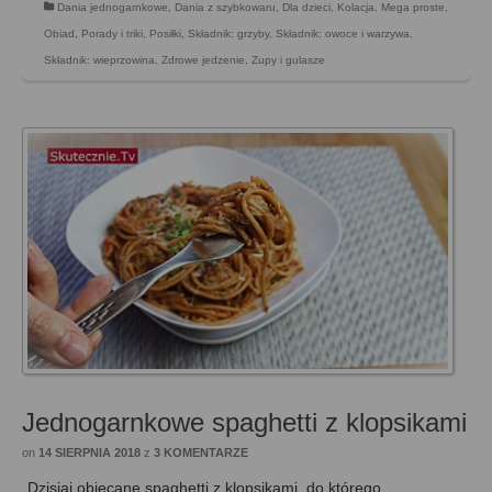
Dania jednogarnkowe
,
Dania z szybkowaru
,
Dla dzieci
,
Kolacja
,
Mega proste
,
Obiad
,
Porady i triki
,
Posiłki
,
Składnik: grzyby
,
Składnik: owoce i warzywa
,
Składnik: wieprzowina
,
Zdrowe jedzenie
,
Zupy i gulasze
Jednogarnkowe spaghetti z klopsikami
on
14 SIERPNIA 2018
z
3 KOMENTARZE
Dzisiaj obiecane spaghetti z klopsikami, do którego