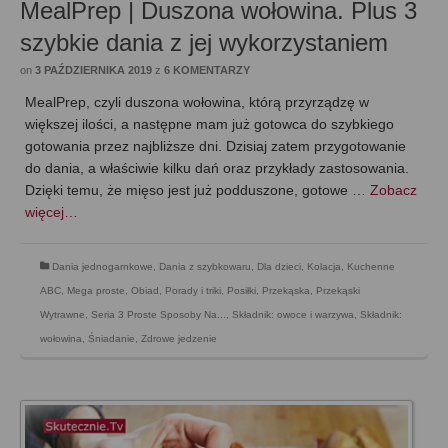
MealPrep | Duszona wołowina. Plus 3
szybkie dania z jej wykorzystaniem
on
3 PAŹDZIERNIKA 2019
z
6 KOMENTARZY
MealPrep, czyli duszona wołowina, którą przyrządzę w
większej ilości, a następne mam już gotowca do szybkiego
gotowania przez najbliższe dni. Dzisiaj zatem przygotowanie
do dania, a właściwie kilku dań oraz przykłady zastosowania.
Dzięki temu, że mięso jest już podduszone, gotowe …
Zobacz
więcej…
Dania jednogarnkowe
,
Dania z szybkowaru
,
Dla dzieci
,
Kolacja
,
Kuchenne
ABC
,
Mega proste
,
Obiad
,
Porady i triki
,
Posiłki
,
Przekąska
,
Przekąski
Wytrawne
,
Seria 3 Proste Sposoby Na...
,
Składnik: owoce i warzywa
,
Składnik:
wołowina
,
Śniadanie
,
Zdrowe jedzenie