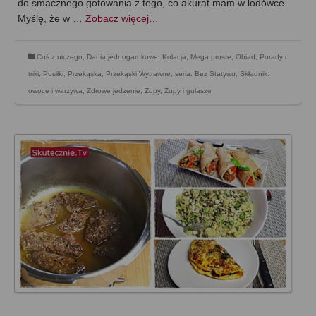
do smacznego gotowania z tego, co akurat mam w lodówce.
Myślę, że w …
Zobacz więcej…
Coś z niczego
,
Dania jednogarnkowe
,
Kolacja
,
Mega proste
,
Obiad
,
Porady i
triki
,
Posiłki
,
Przekąska
,
Przekąski Wytrawne
,
seria: Bez Statywu
,
Składnik:
owoce i warzywa
,
Zdrowe jedzenie
,
Zupy
,
Zupy i gulasze