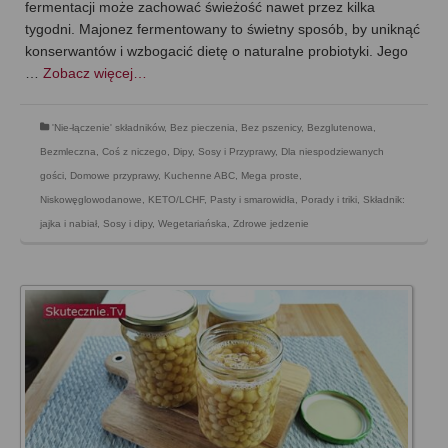
fermentacji może zachować świeżość nawet przez kilka
tygodni. Majonez fermentowany to świetny sposób, by uniknąć
konserwantów i wzbogacić dietę o naturalne probiotyki. Jego
…
Zobacz więcej…
'Nie-łączenie' składników
,
Bez pieczenia
,
Bez pszenicy
,
Bezglutenowa
,
Bezmleczna
,
Coś z niczego
,
Dipy, Sosy i Przyprawy
,
Dla niespodziewanych
gości
,
Domowe przyprawy
,
Kuchenne ABC
,
Mega proste
,
Niskowęglowodanowe, KETO/LCHF
,
Pasty i smarowidła
,
Porady i triki
,
Składnik:
jajka i nabiał
,
Sosy i dipy
,
Wegetariańska
,
Zdrowe jedzenie