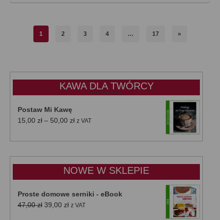
1
2
3
4
…
17
»
KAWA DLA TWÓRCY
Postaw Mi Kawę
Zakres
15,00
zł
–
50,00
zł
z VAT
cen:
od
15,00 zł
do
NOWE W SKLEPIE
50,00 zł
Proste domowe serniki - eBook
Pierwotna
Aktualna
47,00
zł
39,00
zł
z VAT
cena
cena