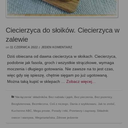
Ciecierzyca do słoików. Ciecierzyca w
zalewie
on
11 CZERWCA 2022
z
JEDEN KOMENTARZ
Dziś obiecana od dawna ciecierzyca w słoikach. Ciecierzyca,
podobnie jak fasola, groch i wszystkie strączkowe, wymaga
moczenia i długiego gotowania. Nie zawsze na to jest czas,
więc gdy się spieszę, chętnie sięgam po już ugotowaną.
Można taką kupić w sklepach …
Zobacz więcej…
'Nie-łączenie' składników
,
Bez nabiału i jajek
,
Bez pieczenia
,
Bez pszenicy
,
Bezglutenowa
,
Bezmleczna
,
Coś z niczego
,
Dania z szybkowaru
,
Jak to zrobić
,
Kuchenne ABC
,
Mega proste
,
Porady i triki
,
Przetwory i zaprawy
,
Składnik:
owoce i warzywa
,
Wegetariańska
,
Zdrowe jedzenie