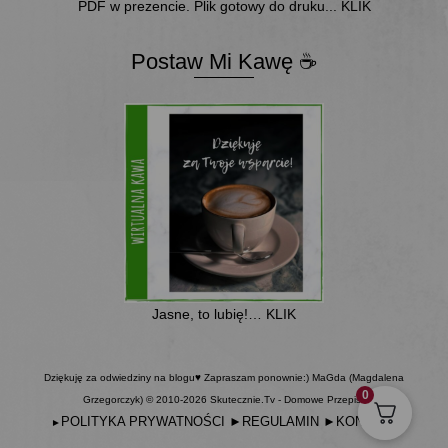
PDF w prezencie. Plik gotowy do druku... KLIK
Postaw Mi Kawę ☕
Jasne, to lubię!… KLIK
Dziękuję za odwiedziny na blogu♥ Zapraszam ponownie:) MaGda (Magdalena
0
Grzegorczyk) © 2010-2026 Skutecznie.Tv - Domowe Przepisy
POLITYKA PRYWATNOŚCI
►
REGULAMIN
►
KONTAKT
►