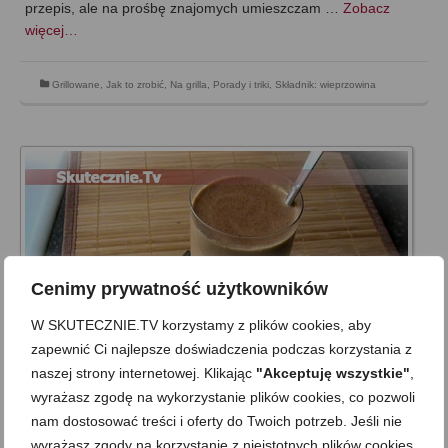
przepis, ale na prośbę znajomych umieszczam …
Zobacz
więcej…
Grillowane
,
Jak to zrobić
,
Na grilla
,
Porady i triki
,
Składnik: wieprzowina
Cenimy prywatność użytkowników
W SKUTECZNIE.TV korzystamy z plików cookies, aby
zapewnić Ci najlepsze doświadczenia podczas korzystania z
naszej strony internetowej. Klikając
"Akceptuję wszystkie"
,
wyrażasz zgodę na wykorzystanie plików cookies, co pozwoli
Kawa czekoladowa, czyli jak zrobić
nam dostosować treści i oferty do Twoich potrzeb. Jeśli nie
pyszną kawę z kawy rozpuszczalnej
wyrażasz zgody na korzystanie z nieistotnych plików cookies,