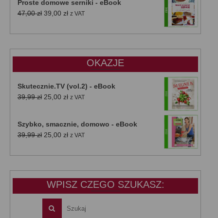
Proste domowe serniki - eBook
Pierwotna
Aktualna
47,00
zł
39,00
zł
z VAT
cena
cena
wynosiła:
wynosi:
47,00 zł.
39,00 zł.
OKAZJE
Skutecznie.TV (vol.2) - eBook
Pierwotna
Aktualna
39,99
zł
25,00
zł
z VAT
cena
cena
wynosiła:
wynosi:
Szybko, smacznie, domowo - eBook
39,99 zł.
25,00 zł.
Pierwotna
Aktualna
39,99
zł
25,00
zł
z VAT
cena
cena
wynosiła:
wynosi:
39,99 zł.
25,00 zł.
WPISZ CZEGO SZUKASZ: