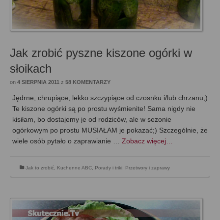
Jak zrobić pyszne kiszone ogórki w
słoikach
on
4 SIERPNIA 2011
z
58 KOMENTARZY
Jędrne, chrupiące, lekko szczypiące od czosnku i/lub chrzanu;)
Te kiszone ogórki są po prostu wyśmienite! Sama nigdy nie
kisiłam, bo dostajemy je od rodziców, ale w sezonie
ogórkowym po prostu MUSIAŁAM je pokazać;) Szczególnie, że
wiele osób pytało o zaprawianie …
Zobacz więcej…
Jak to zrobić
,
Kuchenne ABC
,
Porady i triki
,
Przetwory i zaprawy