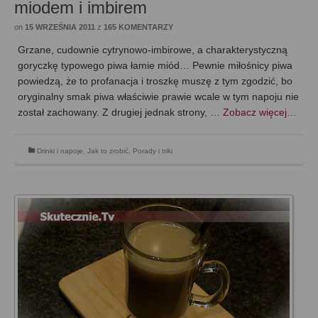
miodem i imbirem
on
15 WRZEŚNIA 2011
z
165 KOMENTARZY
Grzane, cudownie cytrynowo-imbirowe, a charakterystyczną
goryczkę typowego piwa łamie miód… Pewnie miłośnicy piwa
powiedzą, że to profanacja i troszkę muszę z tym zgodzić, bo
oryginalny smak piwa właściwie prawie wcale w tym napoju nie
został zachowany. Z drugiej jednak strony, …
Zobacz więcej…
Drinki i napoje
,
Jak to zrobić
,
Porady i triki