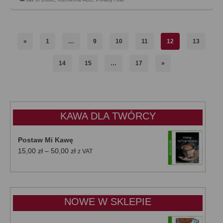
«
1
…
9
10
11
12
13
14
15
…
17
»
KAWA DLA TWÓRCY
Postaw Mi Kawę
Zakres
15,00
zł
–
50,00
zł
z VAT
cen:
od
15,00 zł
do
NOWE W SKLEPIE
50,00 zł