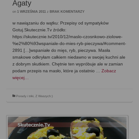
Agaty
on
1 WRZEŚNIA 2011
z
BRAK KOMENTARZY
w nawiązaniu do wątku: Przepisy od sympatyków
Gotuj.Skutecznie.Tv źródło:
https://skutecznie.tv/2010/12/maslo-czosnkowo-ziolowe-
%e2%80%93wspaniale-do-mies-ryb-pieczywa/#comment-
2891 […]wspaniałe do mięs, ryb, pieczywa. Masła
smakowe odkryłam całkiem niedawno w swojej kuchni ale
z dobrym skutkiem. Chętnie ten wypróbuje ale w zamian
podam przepis na masło, które ja ostatnio …
Zobacz
więcej…
Porady i triki
,
Z Waszych:)