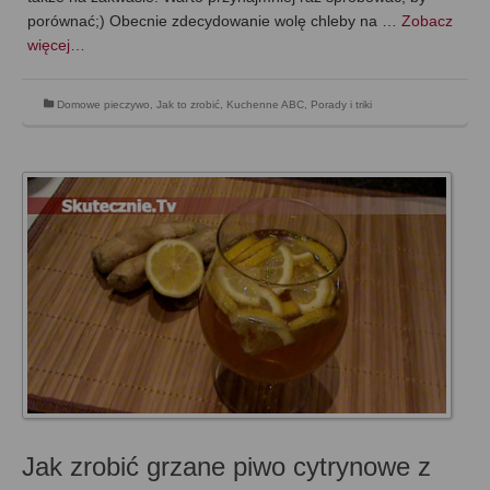
porównać;) Obecnie zdecydowanie wolę chleby na …
Zobacz
więcej…
Domowe pieczywo
,
Jak to zrobić
,
Kuchenne ABC
,
Porady i triki
Jak zrobić grzane piwo cytrynowe z