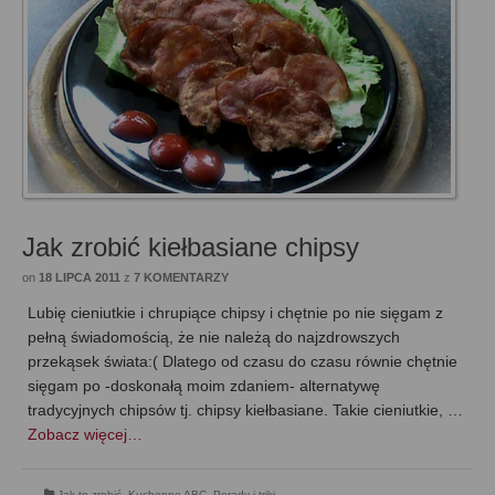
Jak zrobić kiełbasiane chipsy
on
18 LIPCA 2011
z
7 KOMENTARZY
Lubię cieniutkie i chrupiące chipsy i chętnie po nie sięgam z
pełną świadomością, że nie należą do najzdrowszych
przekąsek świata:( Dlatego od czasu do czasu równie chętnie
sięgam po -doskonałą moim zdaniem- alternatywę
tradycyjnych chipsów tj. chipsy kiełbasiane. Takie cieniutkie, …
Zobacz więcej…
Jak to zrobić
,
Kuchenne ABC
,
Porady i triki