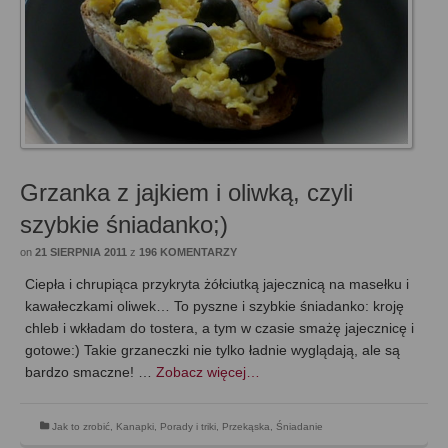
Grzanka z jajkiem i oliwką, czyli
szybkie śniadanko;)
on
21 SIERPNIA 2011
z
196 KOMENTARZY
Ciepła i chrupiąca przykryta żółciutką jajecznicą na masełku i
kawałeczkami oliwek… To pyszne i szybkie śniadanko: kroję
chleb i wkładam do tostera, a tym w czasie smażę jajecznicę i
gotowe:) Takie grzaneczki nie tylko ładnie wyglądają, ale są
bardzo smaczne! …
Zobacz więcej…
Jak to zrobić
,
Kanapki
,
Porady i triki
,
Przekąska
,
Śniadanie