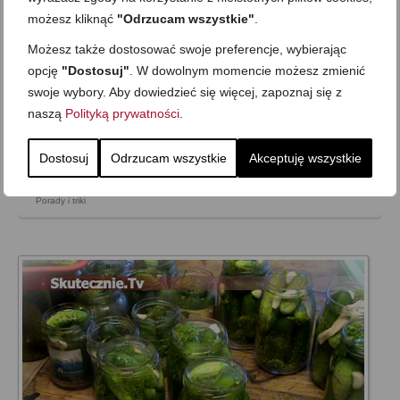
możesz kliknąć
"Odrzucam wszystkie"
.
on
14 SIERPNIA 2011
z
4 KOMENTARZE
Możesz także dostosować swoje preferencje, wybierając
Lubię dobrą kawę. Lubię, gdy od czasu do czasu -zostając
opcję
"Dostosuj"
. W dowolnym momencie możesz zmienić
kawą;)- zmienia smak i cieszy podniebienie. Dzisiaj pokażę
sposób na kawę na zimno, świetną na ciepłe dni, ale smakuje
swoje wybory. Aby dowiedzieć się więcej, zapoznaj się z
także na ciepło -szczegóły w przepisie poniżej;) Można ją
naszą
Polityką prywatności
.
przyrządzić z …
Zobacz więcej…
Dostosuj
Odrzucam wszystkie
Akceptuję wszystkie
Do kawy czy herbaty
,
Drinki i napoje
,
Jak to zrobić
,
Lody i zimne desery
,
Porady i triki