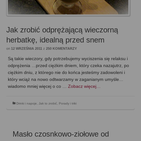
Jak zrobić odprężającą wieczorną
herbatkę, idealną przed snem
on
12 WRZEŚNIA 2011
z
250 KOMENTARZY
Są takie wieczory, gdy potrzebujemy wyciszenia się relaksu i
odprężenia …przed ciężkim dniem, który czeka nazajutrz, po
ciężkim dniu, z którego nie do końca jesteśmy zadowoleni i
który wciąż na nowo odtwarzamy w zaganianym umyśle…
wiadomo mniej więcej o co …
Zobacz więcej…
Drinki i napoje
,
Jak to zrobić
,
Porady i triki
Masło czosnkowo-ziołowe od