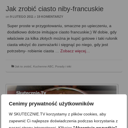
Jak zrobić ciasto niby-francuskie
on
9 LUTEGO 2011
z
19 KOMENTARZY
Super proste w przygotowaniu, smaczne po upieczeniu, a
dodatkowo dobrze imitujące ciasto francuskie;) W dobie, gdy
właściwie za kilka złotych można je kupić gotowe i taki rulonik
ciasta włożyć do zamrażarki i sięgnąć po niego, gdy jest
potrzebny- robienie ciasta …
Zobacz więcej…
Jak to zrobić
,
Kuchenne ABC
,
Porady i triki
Cenimy prywatność użytkowników
W SKUTECZNIE.TV korzystamy z plików cookies, aby
zapewnić Ci najlepsze doświadczenia podczas korzystania z
naszej strony internetowej. Klikając
"Akceptuję wszystkie"
,