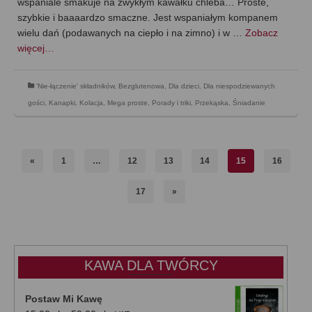
wspaniale smakuje na zwykłym kawałku chleba… Proste,
szybkie i baaaardzo smaczne. Jest wspaniałym kompanem
wielu dań (podawanych na ciepło i na zimno) i w …
Zobacz
więcej…
'Nie-łączenie' składników
,
Bezglutenowa
,
Dla dzieci
,
Dla niespodziewanych
gości
,
Kanapki
,
Kolacja
,
Mega proste
,
Porady i triki
,
Przekąska
,
Śniadanie
«
1
…
12
13
14
15
16
17
»
KAWA DLA TWÓRCY
Postaw Mi Kawę