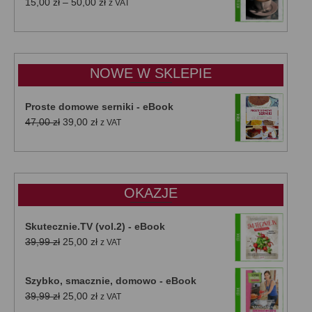
Zakres
15,00
zł
–
50,00
zł
z VAT
cen:
od
15,00 zł
do
NOWE W SKLEPIE
50,00 zł
Proste domowe serniki - eBook
Pierwotna
Aktualna
47,00
zł
39,00
zł
z VAT
cena
cena
wynosiła:
wynosi:
47,00 zł.
39,00 zł.
OKAZJE
Skutecznie.TV (vol.2) - eBook
Pierwotna
Aktualna
39,99
zł
25,00
zł
z VAT
cena
cena
wynosiła:
wynosi:
Szybko, smacznie, domowo - eBook
39,99 zł.
25,00 zł.
Pierwotna
Aktualna
39,99
zł
25,00
zł
z VAT
cena
cena