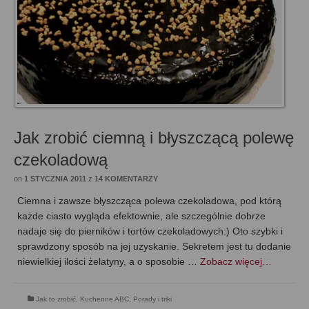
Jak zrobić ciemną i błyszczącą polewę
czekoladową
on
1 STYCZNIA 2011
z
14 KOMENTARZY
Ciemna i zawsze błyszcząca polewa czekoladowa, pod którą
każde ciasto wygląda efektownie, ale szczególnie dobrze
nadaje się do pierników i tortów czekoladowych:) Oto szybki i
sprawdzony sposób na jej uzyskanie. Sekretem jest tu dodanie
niewielkiej ilości żelatyny, a o sposobie …
Zobacz więcej…
Jak to zrobić
,
Kuchenne ABC
,
Porady i triki