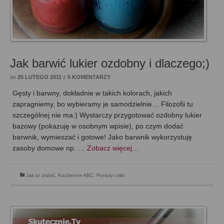
Jak barwić lukier ozdobny i dlaczego;)
on
25 LUTEGO 2011
z
5 KOMENTARZY
Gęsty i barwny, dokładnie w takich kolorach, jakich
zapragniemy, bo wybieramy je samodzielnie… Filozofii tu
szczególnej nie ma:) Wystarczy przygotować ozdobny lukier
bazowy (pokazuję w osobnym wpisie), po czym dodać
barwnik, wymieszać i gotowe! Jako barwnik wykorzystuję
zasoby domowe np. …
Zobacz więcej…
Jak to zrobić
,
Kuchenne ABC
,
Porady i triki