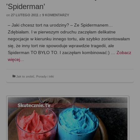
'Spiderman’
on
27 LUTEGO 2011
z
9 KOMENTARZY
– Jaki chcesz tort na urodziny? – Ze Spidermanem…
Zdębiałam. I w pierwszym odruchu zaczęłam delikatne
negocjacje w kierunku innego tortu, ale szybko zorientowałam
się, że inny tort nie spowoduje wprawdzie tragedii, ale
Spiderman TO BYŁO TO. I zaczęłam kombinować:) …
Zobacz
więcej…
Jak to zrobić
,
Porady i triki