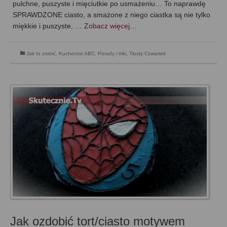
pulchne, puszyste i mięciutkie po usmażeniu… To naprawdę
SPRAWDZONE ciasto, a smażone z niego ciastka są nie tylko
miękkie i puszyste, …
Zobacz więcej…
Jak to zrobić
,
Kuchenne ABC
,
Porady i triki
,
Tłusty Czwartek
Jak ozdobić tort/ciasto motywem