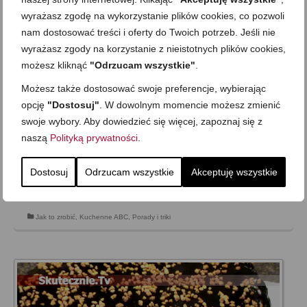
wyrażasz zgodę na wykorzystanie plików cookies, co pozwoli
nam dostosować treści i oferty do Twoich potrzeb. Jeśli nie
wyrażasz zgody na korzystanie z nieistotnych plików cookies,
możesz kliknąć
"Odrzucam wszystkie"
.
Jak mrozić kapustę i dlaczego:)
Możesz także dostosować swoje preferencje, wybierając
on
5 LUTEGO 2011
z
3 KOMENTARZE
opcję
"Dostosuj"
. W dowolnym momencie możesz zmienić
Czasem zdarza się, że wyjeżdżamy na dłuższy czas, a zostaje
swoje wybory. Aby dowiedzieć się więcej, zapoznaj się z
nam niewykorzystana kapusta. Można ją oczywiście ukisić, ale
naszą
Polityką prywatności
.
to wymaga czasu, a bywa, że go nie mamy;) Ja w takich
sytuacja sięgam po mrożenie. Sposób ten można zresztą
Dostosuj
Odrzucam wszystkie
Akceptuję wszystkie
wykorzystać także …
Zobacz więcej…
Jak to zrobić
,
Kuchenne ABC
,
Porady i triki