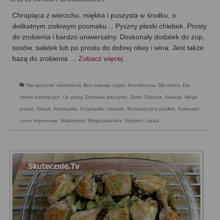
Chrupiąca z wierzchu, miękka i puszysta w środku, o
delikatnym ziołowym posmaku… Pyszny płaski chlebek. Prosty
do zrobienia i bardzo uniwersalny. Doskonały dodatek do zup,
sosów, sałatek lub po prostu do dobrej oliwy i wina. Jest także
bazą do zrobienia …
Zobacz więcej…
'Nie-łączenie' składników
,
Bez nabiału i jajek
,
Bezmleczna
,
Dla dzieci
,
Dla
matek karmiących
,
Do pracy
,
Domowe pieczywo
,
Dzień Dziecka
,
Kolacja
,
Mega
proste
,
Obiad
,
Przekąska
,
Przystawki i dodatki
,
Romantyczny posiłek
,
Sylwester
i inne imprezowe
,
Walentynki
,
Wegetariańska
,
Wypieki i ciasta