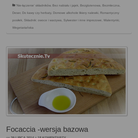
'Nie-łączenie' składników
,
Bez nabiału i jajek
,
Bezglutenowa
,
Bezmleczna
,
Deser
,
Do kawy czy herbaty
,
Domowe alkohole likiery nalewki
,
Romantyczny
posiłek
,
Składnik: owoce i warzywa
,
Sylwester i inne imprezowe
,
Walentynki
,
Wegetariańska
Focaccia -wersja bazowa
on
29 LIPCA 2014
z
18 KOMENTARZY