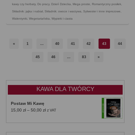
kawy czy herbaty
,
Do pracy
,
Dzień Dziecka
,
Mega proste
,
Romantyczny posiłek
,
Składnik: jajka i nabiał
,
Składnik: owoce i warzywa
,
Sylwester i inne imprezowe
,
Walentynki
,
Wegetariańska
,
Wypieki i ciasta
«
1
…
40
41
42
43
44
45
46
…
83
»
KAWA DLA TWÓRCY
Postaw Mi Kawę
Zakres
15,00
zł
–
50,00
zł
z VAT
cen:
od
15,00 zł