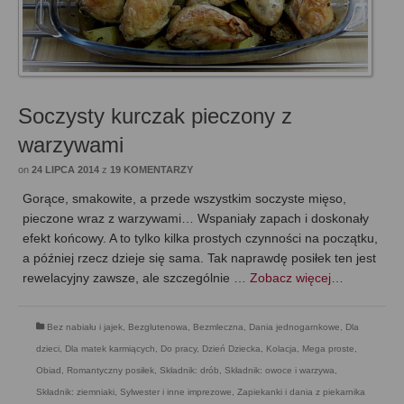
Soczysty kurczak pieczony z
warzywami
on
24 LIPCA 2014
z
19 KOMENTARZY
Gorące, smakowite, a przede wszystkim soczyste mięso,
pieczone wraz z warzywami… Wspaniały zapach i doskonały
efekt końcowy. A to tylko kilka prostych czynności na początku,
a później rzecz dzieje się sama. Tak naprawdę posiłek ten jest
rewelacyjny zawsze, ale szczególnie …
Zobacz więcej…
Bez nabiału i jajek
,
Bezglutenowa
,
Bezmleczna
,
Dania jednogarnkowe
,
Dla
dzieci
,
Dla matek karmiących
,
Do pracy
,
Dzień Dziecka
,
Kolacja
,
Mega proste
,
Obiad
,
Romantyczny posiłek
,
Składnik: drób
,
Składnik: owoce i warzywa
,
Składnik: ziemniaki
,
Sylwester i inne imprezowe
,
Zapiekanki i dania z piekarnika