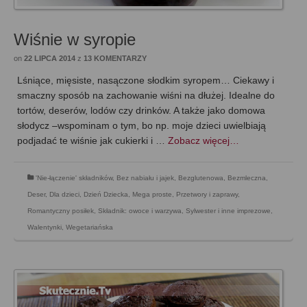
Wiśnie w syropie
on
22 LIPCA 2014
z
13 KOMENTARZY
Lśniące, mięsiste, nasączone słodkim syropem… Ciekawy i
smaczny sposób na zachowanie wiśni na dłużej. Idealne do
tortów, deserów, lodów czy drinków. A także jako domowa
słodycz –wspominam o tym, bo np. moje dzieci uwielbiają
podjadać te wiśnie jak cukierki i …
Zobacz więcej…
'Nie-łączenie' składników
,
Bez nabiału i jajek
,
Bezglutenowa
,
Bezmleczna
,
Deser
,
Dla dzieci
,
Dzień Dziecka
,
Mega proste
,
Przetwory i zaprawy
,
Romantyczny posiłek
,
Składnik: owoce i warzywa
,
Sylwester i inne imprezowe
,
Walentynki
,
Wegetariańska