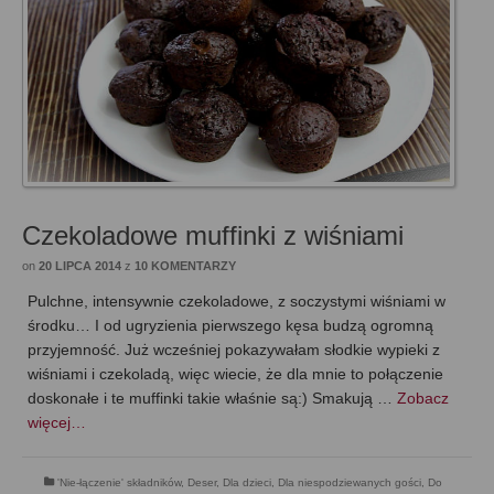
Czekoladowe muffinki z wiśniami
on
20 LIPCA 2014
z
10 KOMENTARZY
Pulchne, intensywnie czekoladowe, z soczystymi wiśniami w
środku… I od ugryzienia pierwszego kęsa budzą ogromną
przyjemność. Już wcześniej pokazywałam słodkie wypieki z
wiśniami i czekoladą, więc wiecie, że dla mnie to połączenie
doskonałe i te muffinki takie właśnie są:) Smakują …
Zobacz
więcej…
'Nie-łączenie' składników
,
Deser
,
Dla dzieci
,
Dla niespodziewanych gości
,
Do