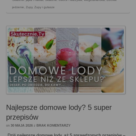
jedzenie
,
Zupy
,
Zupy i gulasze
Najlepsze domowe lody? 5 super
przepisów
on
30 MAJA 2026
z
BRAK KOMENTARZY
Dziś najlepsze domowe lody, aż 5 sprawdzonych przepisów –