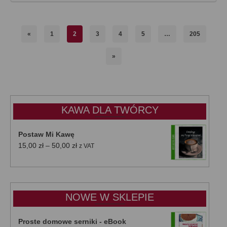
«
1
2
3
4
5
…
205
»
KAWA DLA TWÓRCY
Postaw Mi Kawę
Zakres
15,00
zł
–
50,00
zł
z VAT
cen:
od
15,00 zł
do
NOWE W SKLEPIE
50,00 zł
Proste domowe serniki - eBook