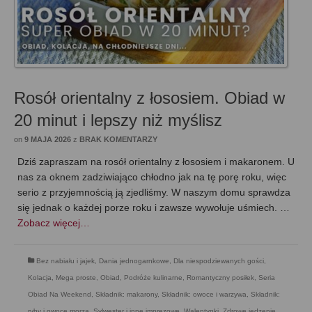
Rosół orientalny z łososiem. Obiad w
20 minut i lepszy niż myślisz
on
9 MAJA 2026
z
BRAK KOMENTARZY
Dziś zapraszam na rosół orientalny z łososiem i makaronem. U
nas za oknem zadziwiająco chłodno jak na tę porę roku, więc
serio z przyjemnością ją zjedliśmy. W naszym domu sprawdza
się jednak o każdej porze roku i zawsze wywołuje uśmiech. …
Zobacz więcej…
Bez nabiału i jajek
,
Dania jednogarnkowe
,
Dla niespodziewanych gości
,
Kolacja
,
Mega proste
,
Obiad
,
Podróże kulinarne
,
Romantyczny posiłek
,
Seria
Obiad Na Weekend
,
Składnik: makarony
,
Składnik: owoce i warzywa
,
Składnik:
ryby i owoce morza
,
Sylwester i inne imprezowe
,
Walentynki
,
Zdrowe jedzenie
,