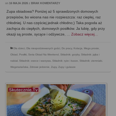
on
16 MAJA 2026
z
BRAK KOMENTARZY
Zupa obiadowa? Poniżej aż 5 sprawdzonych domowych
przepisów, bo wiosna nas nie rozpieszcza: raz cieplej, raz
chłodniej. U nas częściej jednak chłodno;) Taka pogoda aż
zachęca do ciepłych, domowych posiłków. Ja lubię, gdy przy
okazji są proste, sycące i odżywcze, …
Zobacz więcej…
Dla dzieci
,
Dla niespodziewanych gości
,
Do pracy
,
Kolacja
,
Mega proste
,
Obiad
,
Posiłki
,
Seria Obiad Na Weekend
,
Składnik: grzyby
,
Składnik: jajka i
nabiał
,
Składnik: owoce i warzywa
,
Składnik: ryże i kasze
,
Składnik: ziemniaki
,
Wegetariańska
,
Zdrowe jedzenie
,
Zupy
,
Zupy i gulasze