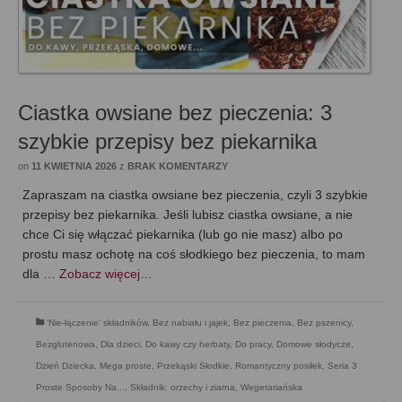
Ciastka owsiane bez pieczenia: 3
szybkie przepisy bez piekarnika
on
11 KWIETNIA 2026
z
BRAK KOMENTARZY
Zapraszam na ciastka owsiane bez pieczenia, czyli 3 szybkie
przepisy bez piekarnika. Jeśli lubisz ciastka owsiane, a nie
chce Ci się włączać piekarnika (lub go nie masz) albo po
prostu masz ochotę na coś słodkiego bez pieczenia, to mam
dla …
Zobacz więcej…
'Nie-łączenie' składników
,
Bez nabiału i jajek
,
Bez pieczenia
,
Bez pszenicy
,
Bezglutenowa
,
Dla dzieci
,
Do kawy czy herbaty
,
Do pracy
,
Domowe słodycze
,
Dzień Dziecka
,
Mega proste
,
Przekąski Słodkie
,
Romantyczny posiłek
,
Seria 3
Proste Sposoby Na...
,
Składnik: orzechy i ziarna
,
Wegetariańska