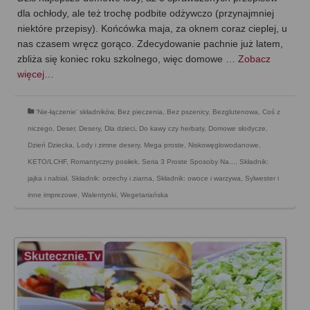
dla ochłody, ale też trochę podbite odżywczo (przynajmniej
niektóre przepisy). Końcówka maja, za oknem coraz cieplej, u
nas czasem wręcz gorąco. Zdecydowanie pachnie już latem,
zbliża się koniec roku szkolnego, więc domowe …
Zobacz
więcej…
'Nie-łączenie' składników
,
Bez pieczenia
,
Bez pszenicy
,
Bezglutenowa
,
Coś z
niczego
,
Deser
,
Desery
,
Dla dzieci
,
Do kawy czy herbaty
,
Domowe słodycze
,
Dzień Dziecka
,
Lody i zimne desery
,
Mega proste
,
Niskowęglowodanowe,
KETO/LCHF
,
Romantyczny posiłek
,
Seria 3 Proste Sposoby Na...
,
Składnik:
jajka i nabiał
,
Składnik: orzechy i ziarna
,
Składnik: owoce i warzywa
,
Sylwester i
inne imprezowe
,
Walentynki
,
Wegetariańska