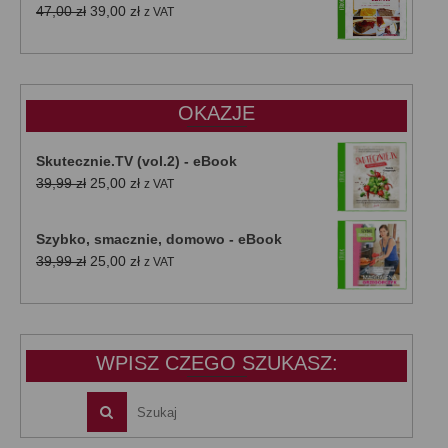
Pierwotna
Aktualna
47,00
zł
39,00
zł
z VAT
cena
cena
wynosiła:
wynosi:
47,00 zł.
39,00 zł.
OKAZJE
Skutecznie.TV (vol.2) - eBook
Pierwotna
Aktualna
39,99
zł
25,00
zł
z VAT
cena
cena
wynosiła:
wynosi:
Szybko, smacznie, domowo - eBook
39,99 zł.
25,00 zł.
Pierwotna
Aktualna
39,99
zł
25,00
zł
z VAT
cena
cena
wynosiła:
wynosi:
39,99 zł.
25,00 zł.
WPISZ CZEGO SZUKASZ: