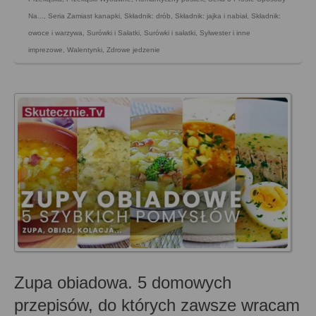
Na...
,
Seria Zamiast kanapki
,
Składnik: drób
,
Składnik: jajka i nabiał
,
Składnik:
owoce i warzywa
,
Surówki i Sałatki
,
Surówki i sałatki
,
Sylwester i inne
imprezowe
,
Walentynki
,
Zdrowe jedzenie
Zupa obiadowa. 5 domowych
przepisów, do których zawsze wracam