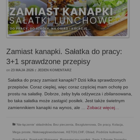
Zamiast kanapki. Sałatka do pracy:
3+1 sprawdzone przepisy
on
23 MAJA 2026
z
JEDEN KOMENTARZ
Sałatka do pracy zamiast kanapki? Dziś kilka sprawdzonych
przepisów. Coraz cieplej, więc coraz częściej mam ochotę po
prostu na sałatkę. Dobrze, żeby była odżywcza i zbilansowana,
bo taka sałatka może zastąpić posiłek. Jest także świetnym
zamiennikiem kanapki na wynos, ale …
Zobacz więcej…
'Nie-łączenie' składników
,
Bez pieczenia
,
Bezglutenowa
,
Do pracy
,
Kolacja
,
Mega proste
,
Niskowęglowodanowe, KETO/LCHF
,
Obiad
,
Podróże kulinarne
,
Przekąska
,
Przekąski Wytrawne
,
Romantyczny posiłek
,
Seria 3 Proste Sposoby