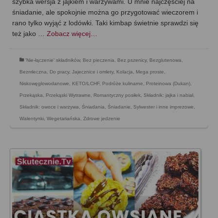
szybka wersja z jajkiem i warzywami. U mnie najczęściej na
śniadanie, ale spokojnie można go przygotować wieczorem i
rano tylko wyjąć z lodówki. Taki kimbap świetnie sprawdzi się
też jako …
Zobacz więcej…
'Nie-łączenie' składników
,
Bez pieczenia
,
Bez pszenicy
,
Bezglutenowa
,
Bezmleczna
,
Do pracy
,
Jajecznice i omlety
,
Kolacja
,
Mega proste
,
Niskowęglowodanowe, KETO/LCHF
,
Podróże kulinarne
,
Proteinowa (Dukan)
,
Przekąska
,
Przekąski Wytrawne
,
Romantyczny posiłek
,
Składnik: jajka i nabiał
,
Składnik: owoce i warzywa
,
Śniadania
,
Śniadanie
,
Sylwester i inne imprezowe
,
Walentynki
,
Wegetariańska
,
Zdrowe jedzenie