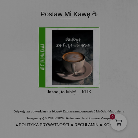
Postaw Mi Kawę ☕
Jasne, to lubię!… KLIK
Dziękuję za odwiedziny na blogu♥ Zapraszam ponownie:) MaGda (Magdalena
0
Grzegorczyk) © 2010-2026 Skutecznie.Tv - Domowe Przepisy
POLITYKA PRYWATNOŚCI
►
REGULAMIN
►
KONTAKT
►