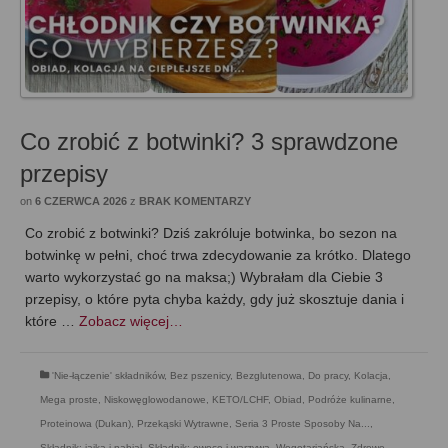
Co zrobić z botwinki? 3 sprawdzone
przepisy
on
6 CZERWCA 2026
z
BRAK KOMENTARZY
Co zrobić z botwinki? Dziś zakróluje botwinka, bo sezon na
botwinkę w pełni, choć trwa zdecydowanie za krótko. Dlatego
warto wykorzystać go na maksa;) Wybrałam dla Ciebie 3
przepisy, o które pyta chyba każdy, gdy już skosztuje dania i
które …
Zobacz więcej…
'Nie-łączenie' składników
,
Bez pszenicy
,
Bezglutenowa
,
Do pracy
,
Kolacja
,
Mega proste
,
Niskowęglowodanowe, KETO/LCHF
,
Obiad
,
Podróże kulinarne
,
Proteinowa (Dukan)
,
Przekąski Wytrawne
,
Seria 3 Proste Sposoby Na...
,
Składnik: jajka i nabiał
,
Składnik: owoce i warzywa
,
Wegetariańska
,
Zdrowe