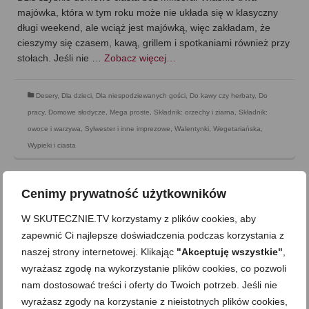
majówka, która w tym roku może nie układa się w klasyczny
długi weekend, ale wciąż jest majówką, więc zakładam, że
cieszymy się czasem, kawą, grillem i spotkaniami również przy
stołach. Jeśli nie …
Zobacz więcej…
Desery
,
Dla dzieci
,
Dla niespodziewanych gości
,
Do kawy czy herbaty
,
Do
pracy
,
Domowe słodycze
,
Mega proste
,
Składnik: orzechy i ziarna
,
Składnik:
owoce i warzywa
,
Sylwester i inne imprezowe
,
Walentynki
,
Wegetariańska
,
Wypieki i ciasta
Cenimy prywatność użytkowników
W SKUTECZNIE.TV korzystamy z plików cookies, aby
zapewnić Ci najlepsze doświadczenia podczas korzystania z
naszej strony internetowej. Klikając
"Akceptuję wszystkie"
,
wyrażasz zgodę na wykorzystanie plików cookies, co pozwoli
nam dostosować treści i oferty do Twoich potrzeb. Jeśli nie
wyrażasz zgody na korzystanie z nieistotnych plików cookies,