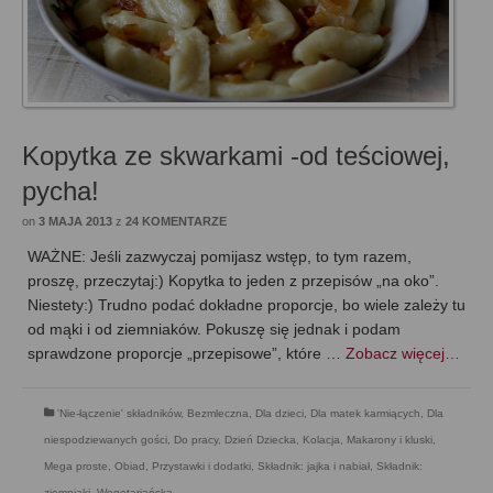
Kopytka ze skwarkami -od teściowej,
pycha!
on
3 MAJA 2013
z
24 KOMENTARZE
WAŻNE: Jeśli zazwyczaj pomijasz wstęp, to tym razem,
proszę, przeczytaj:) Kopytka to jeden z przepisów „na oko”.
Niestety:) Trudno podać dokładne proporcje, bo wiele zależy tu
od mąki i od ziemniaków. Pokuszę się jednak i podam
sprawdzone proporcje „przepisowe”, które …
Zobacz więcej…
'Nie-łączenie' składników
,
Bezmleczna
,
Dla dzieci
,
Dla matek karmiących
,
Dla
niespodziewanych gości
,
Do pracy
,
Dzień Dziecka
,
Kolacja
,
Makarony i kluski
,
Mega proste
,
Obiad
,
Przystawki i dodatki
,
Składnik: jajka i nabiał
,
Składnik:
ziemniaki
,
Wegetariańska