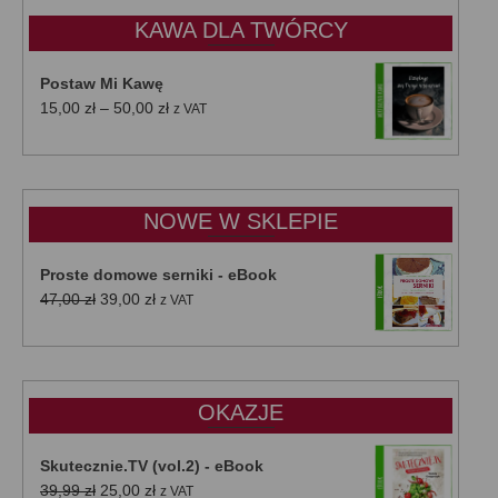
KAWA DLA TWÓRCY
Postaw Mi Kawę
Zakres
15,00
zł
–
50,00
zł
z VAT
cen:
od
15,00 zł
do
NOWE W SKLEPIE
50,00 zł
Proste domowe serniki - eBook
Pierwotna
Aktualna
47,00
zł
39,00
zł
z VAT
cena
cena
wynosiła:
wynosi:
47,00 zł.
39,00 zł.
OKAZJE
Skutecznie.TV (vol.2) - eBook
Pierwotna
Aktualna
39,99
zł
25,00
zł
z VAT