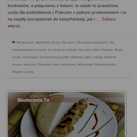
kontrastów, a połączeniu z lodami, to ciasto to prawdziwa
uczta dla podniebienia:) Polecam z pełnym przekonaniem i to
na zwykły poczęstunek do kawy/herbaty, jak i …
Zobacz
więcej…
'Nie-łączenie' składników
,
Deser
,
Dla dzieci
,
Dla matek karmiących
,
Dla
niespodziewanych gości
,
Do kawy czy herbaty
,
Do pracy
,
Dzień Dziecka
,
Mega
proste
,
Przekąska
,
Romantyczny posiłek
,
Składnik: jajka i nabiał
,
Składnik:
owoce i warzywa
,
Sylwester i inne imprezowe
,
Walentynki
,
Wegetariańska
,
Wypieki i ciasta