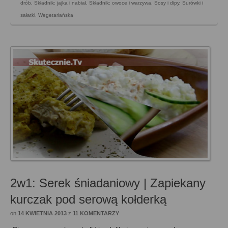
drób
,
Składnik: jajka i nabiał
,
Składnik: owoce i warzywa
,
Sosy i dipy
,
Surówki i
sałatki
,
Wegetariańska
2w1: Serek śniadaniowy | Zapiekany
kurczak pod serową kołderką
on
14 KWIETNIA 2013
z
11 KOMENTARZY