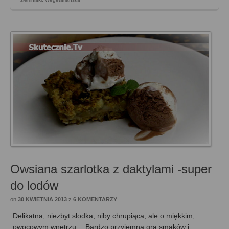
Owsiana szarlotka z daktylami -super
do lodów
on
30 KWIETNIA 2013
z
6 KOMENTARZY
Delikatna, niezbyt słodka, niby chrupiąca, ale o miękkim,
owocowym wnętrzu… Bardzo przyjemna gra smaków i