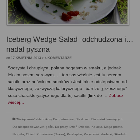
Iceberg Wedge Salad -odchudzona i…
nadal pyszna
on
17 KWIETNIA 2013
z
4 KOMENTARZE
Soczysta i chrupiąca, polana bogatym w smaku, a jednak
lekkim sosem serowym… I ten sos właśnie jest tu sercem
sałatki oraz nośnikiem smaków:) Jest także odstępstwem od
klasycznego, zazwyczaj kalorycznego i bardzo „grzesznego”
sosu charakterystycznego dla tej sałatki (link do …
Zobacz
więcej…
'Nie-łączenie' składników
,
Bezglutenowa
,
Dla dzieci
,
Dla matek karmiących
,
Dla niespodziewanych gości
,
Do pracy
,
Dzień Dziecka
,
Kolacja
,
Mega proste
,
Na grilla
,
Obiad
,
Proteinowa (Dukan)
,
Przekąska
,
Przystawki i dodatki
,
Składnik: