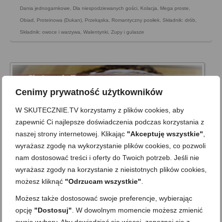
Dania jednogarnkowe
,
Dla niespodziewanych gości
,
Kolacja
,
Mega proste
,
Obiad
,
Proteinowa (Dukan)
,
Przekąska
,
Romantyczny posiłek
,
Składnik: drób
,
Składnik: owoce i warzywa
,
Walentynki
,
Zupy i gulasze
Cenimy prywatność użytkowników
W SKUTECZNIE.TV korzystamy z plików cookies, aby
zapewnić Ci najlepsze doświadczenia podczas korzystania z
naszej strony internetowej. Klikając
"Akceptuję wszystkie"
,
wyrażasz zgodę na wykorzystanie plików cookies, co pozwoli
nam dostosować treści i oferty do Twoich potrzeb. Jeśli nie
wyrażasz zgody na korzystanie z nieistotnych plików cookies,
możesz kliknąć
"Odrzucam wszystkie"
.
Ciasto kawowe z jogurtowym lukrem
Możesz także dostosować swoje preferencje, wybierając
opcję
"Dostosuj"
. W dowolnym momencie możesz zmienić
on
21 KWIETNIA 2013
z
15 KOMENTARZY