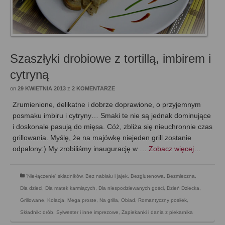
Szaszłyki drobiowe z tortillą, imbirem i
cytryną
on
29 KWIETNIA 2013
z
2 KOMENTARZE
Zrumienione, delikatne i dobrze doprawione, o przyjemnym
posmaku imbiru i cytryny… Smaki te nie są jednak dominujące
i doskonale pasują do mięsa. Cóż, zbliża się nieuchronnie czas
grillowania. Myślę, że na majówkę niejeden grill zostanie
odpalony:) My zrobiliśmy inaugurację w …
Zobacz więcej…
'Nie-łączenie' składników
,
Bez nabiału i jajek
,
Bezglutenowa
,
Bezmleczna
,
Dla dzieci
,
Dla matek karmiących
,
Dla niespodziewanych gości
,
Dzień Dziecka
,
Grillowane
,
Kolacja
,
Mega proste
,
Na grilla
,
Obiad
,
Romantyczny posiłek
,
Składnik: drób
,
Sylwester i inne imprezowe
,
Zapiekanki i dania z piekarnika