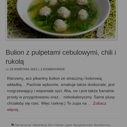
Bulion z pulpetami cebulowymi, chili i
rukolą
on
23 KWIETNIA 2013
z
2 KOMENTARZE
Klarowny, acz pikantny bulion ze smaczną i kolorową
wkładką… Pachnie wybornie, smakuje także doskonale, jest
rozgrzewający i wspaniale syci. Aha, no i jest także banalnie
prosty w przygotowaniu oraz… niskokaloryczny. Same plusy
chciałoby się rzec. Więc rzeknę:) To zupa na …
Zobacz
więcej…
'Nie-łączenie' składników
,
Bez nabiału i jajek
,
Bezglutenowa
,
Bezmleczna
,