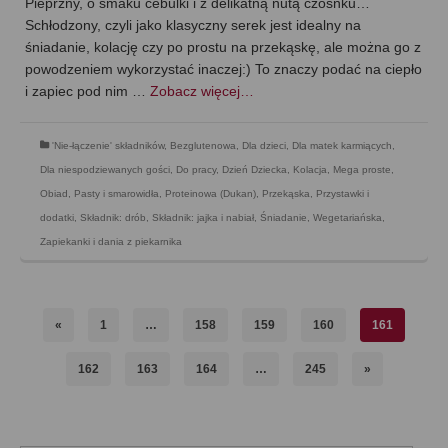
Pieprzny, o smaku cebulki i z delikatną nutą czosnku…
Schłodzony, czyli jako klasyczny serek jest idealny na
śniadanie, kolację czy po prostu na przekąskę, ale można go z
powodzeniem wykorzystać inaczej:) To znaczy podać na ciepło
i zapiec pod nim …
Zobacz więcej…
'Nie-łączenie' składników
,
Bezglutenowa
,
Dla dzieci
,
Dla matek karmiących
,
Dla niespodziewanych gości
,
Do pracy
,
Dzień Dziecka
,
Kolacja
,
Mega proste
,
Obiad
,
Pasty i smarowidła
,
Proteinowa (Dukan)
,
Przekąska
,
Przystawki i
dodatki
,
Składnik: drób
,
Składnik: jajka i nabiał
,
Śniadanie
,
Wegetariańska
,
Zapiekanki i dania z piekarnika
«
1
…
158
159
160
161
162
163
164
…
245
»