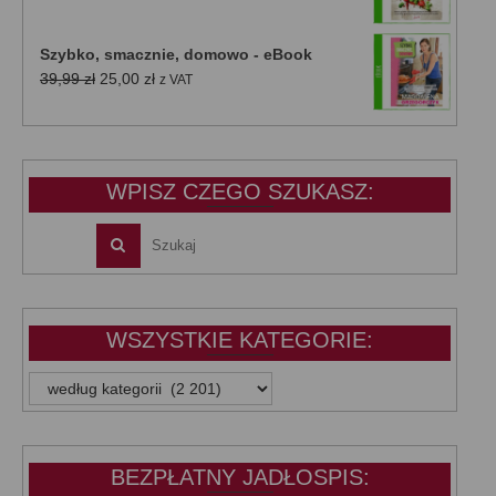
cena
cena
wynosiła:
wynosi:
Szybko, smacznie, domowo - eBook
39,99 zł.
25,00 zł.
Pierwotna
Aktualna
39,99
zł
25,00
zł
z VAT
cena
cena
wynosiła:
wynosi:
39,99 zł.
25,00 zł.
WPISZ CZEGO SZUKASZ:
WSZYSTKIE KATEGORIE:
WSZYSTKIE
KATEGORIE:
BEZPŁATNY JADŁOSPIS: