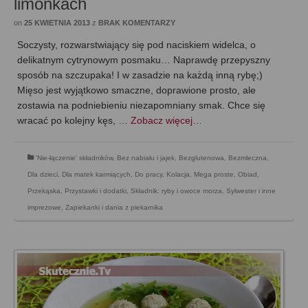
limonkach
on
25 KWIETNIA 2013
z
BRAK KOMENTARZY
Soczysty, rozwarstwiający się pod naciskiem widelca, o
delikatnym cytrynowym posmaku… Naprawdę przepyszny
sposób na szczupaka! I w zasadzie na każdą inną rybę;)
Mięso jest wyjątkowo smaczne, doprawione prosto, ale
zostawia na podniebieniu niezapomniany smak. Chce się
wracać po kolejny kęs, …
Zobacz więcej…
'Nie-łączenie' składników
,
Bez nabiału i jajek
,
Bezglutenowa
,
Bezmleczna
,
Dla dzieci
,
Dla matek karmiących
,
Do pracy
,
Kolacja
,
Mega proste
,
Obiad
,
Przekąska
,
Przystawki i dodatki
,
Składnik: ryby i owoce morza
,
Sylwester i inne
imprezowe
,
Zapiekanki i dania z piekarnika