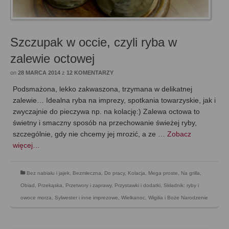
Szczupak w occie, czyli ryba w
zalewie octowej
on
28 MARCA 2014
z
12 KOMENTARZY
Podsmażona, lekko zakwaszona, trzymana w delikatnej
zalewie… Idealna ryba na imprezy, spotkania towarzyskie, jak i
zwyczajnie do pieczywa np. na kolację:) Zalewa octowa to
świetny i smaczny sposób na przechowanie świeżej ryby,
szczególnie, gdy nie chcemy jej mrozić, a ze …
Zobacz
więcej…
Bez nabiału i jajek
,
Bezmleczna
,
Do pracy
,
Kolacja
,
Mega proste
,
Na grilla
,
Obiad
,
Przekąska
,
Przetwory i zaprawy
,
Przystawki i dodatki
,
Składnik: ryby i
owoce morza
,
Sylwester i inne imprezowe
,
Wielkanoc
,
Wigilia i Boże Narodzenie