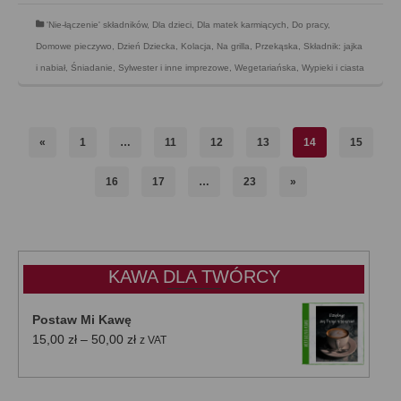
'Nie-łączenie' składników
,
Dla dzieci
,
Dla matek karmiących
,
Do pracy
,
Domowe pieczywo
,
Dzień Dziecka
,
Kolacja
,
Na grilla
,
Przekąska
,
Składnik: jajka
i nabiał
,
Śniadanie
,
Sylwester i inne imprezowe
,
Wegetariańska
,
Wypieki i ciasta
«
1
…
11
12
13
14
15
16
17
…
23
»
KAWA DLA TWÓRCY
Postaw Mi Kawę
Zakres
15,00
zł
–
50,00
zł
z VAT
cen:
od
15,00 zł