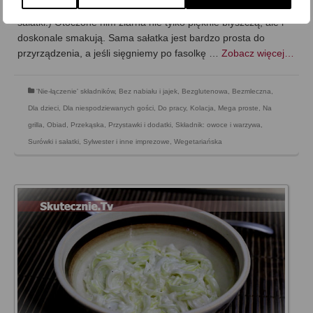
sałatkowym… I w tym właśnie sosie tkwi chyba sekret tej
sałatki:) Otoczone nim ziarna nie tylko pięknie błyszczą, ale i
doskonale smakują. Sama sałatka jest bardzo prosta do
przyrządzenia, a jeśli sięgniemy po fasolkę …
Zobacz więcej…
'Nie-łączenie' składników
,
Bez nabiału i jajek
,
Bezglutenowa
,
Bezmleczna
,
Dla dzieci
,
Dla niespodziewanych gości
,
Do pracy
,
Kolacja
,
Mega proste
,
Na
grilla
,
Obiad
,
Przekąska
,
Przystawki i dodatki
,
Składnik: owoce i warzywa
,
Surówki i sałatki
,
Sylwester i inne imprezowe
,
Wegetariańska