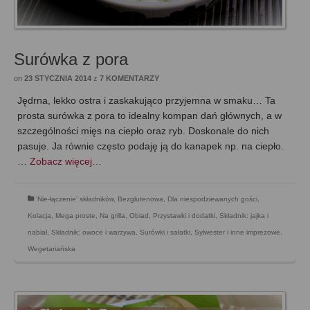
Surówka z pora
on
23 STYCZNIA 2014
z
7 KOMENTARZY
Jędrna, lekko ostra i zaskakująco przyjemna w smaku… Ta
prosta surówka z pora to idealny kompan dań głównych, a w
szczególności mięs na ciepło oraz ryb. Doskonale do nich
pasuje. Ja równie często podaję ją do kanapek np. na ciepło.
…
Zobacz więcej…
'Nie-łączenie' składników
,
Bezglutenowa
,
Dla niespodziewanych gości
,
Kolacja
,
Mega proste
,
Na grilla
,
Obiad
,
Przystawki i dodatki
,
Składnik: jajka i
nabiał
,
Składnik: owoce i warzywa
,
Surówki i sałatki
,
Sylwester i inne imprezowe
,
Wegetariańska