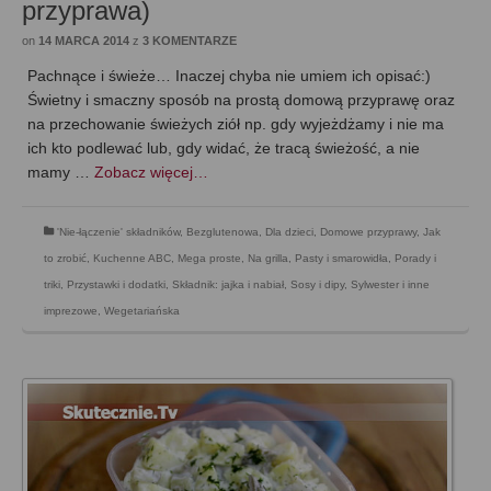
przyprawa)
on
14 MARCA 2014
z
3 KOMENTARZE
Pachnące i świeże… Inaczej chyba nie umiem ich opisać:)
Świetny i smaczny sposób na prostą domową przyprawę oraz
na przechowanie świeżych ziół np. gdy wyjeżdżamy i nie ma
ich kto podlewać lub, gdy widać, że tracą świeżość, a nie
mamy …
Zobacz więcej…
'Nie-łączenie' składników
,
Bezglutenowa
,
Dla dzieci
,
Domowe przyprawy
,
Jak
to zrobić
,
Kuchenne ABC
,
Mega proste
,
Na grilla
,
Pasty i smarowidła
,
Porady i
triki
,
Przystawki i dodatki
,
Składnik: jajka i nabiał
,
Sosy i dipy
,
Sylwester i inne
imprezowe
,
Wegetariańska