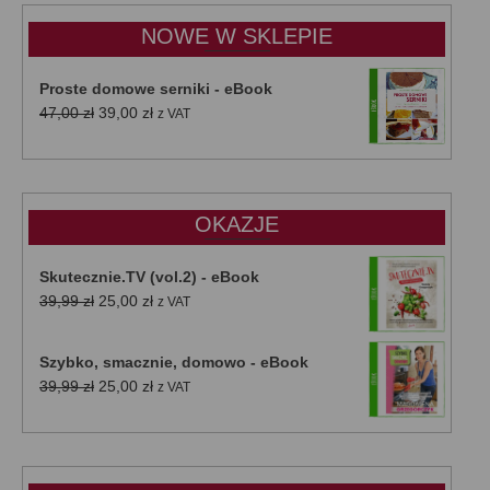
do
NOWE W SKLEPIE
50,00 zł
Proste domowe serniki - eBook
Pierwotna
Aktualna
47,00
zł
39,00
zł
z VAT
cena
cena
wynosiła:
wynosi:
47,00 zł.
39,00 zł.
OKAZJE
Skutecznie.TV (vol.2) - eBook
Pierwotna
Aktualna
39,99
zł
25,00
zł
z VAT
cena
cena
wynosiła:
wynosi:
Szybko, smacznie, domowo - eBook
39,99 zł.
25,00 zł.
Pierwotna
Aktualna
39,99
zł
25,00
zł
z VAT
cena
cena
wynosiła:
wynosi:
39,99 zł.
25,00 zł.