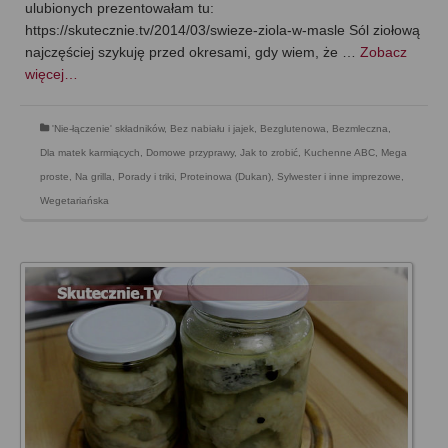
ulubionych prezentowałam tu:
https://skutecznie.tv/2014/03/swieze-ziola-w-masle Sól ziołową
najczęściej szykuję przed okresami, gdy wiem, że …
Zobacz
więcej…
'Nie-łączenie' składników
,
Bez nabiału i jajek
,
Bezglutenowa
,
Bezmleczna
,
Dla matek karmiących
,
Domowe przyprawy
,
Jak to zrobić
,
Kuchenne ABC
,
Mega
proste
,
Na grilla
,
Porady i triki
,
Proteinowa (Dukan)
,
Sylwester i inne imprezowe
,
Wegetariańska