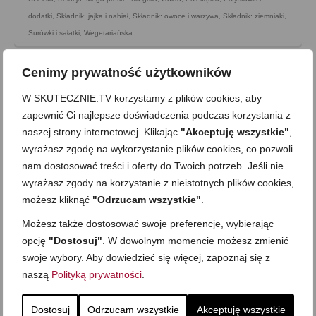
dodatki
,
Składnik: jajka i nabiał
,
Składnik: owoce i warzywa
,
Składnik: ziemniaki
,
Surówki i sałatki
,
Wegetariańska
Cenimy prywatność użytkowników
W SKUTECZNIE.TV korzystamy z plików cookies, aby
zapewnić Ci najlepsze doświadczenia podczas korzystania z
naszej strony internetowej. Klikając
"Akceptuję wszystkie"
,
wyrażasz zgodę na wykorzystanie plików cookies, co pozwoli
nam dostosować treści i oferty do Twoich potrzeb. Jeśli nie
wyrażasz zgody na korzystanie z nieistotnych plików cookies,
możesz kliknąć
"Odrzucam wszystkie"
.
Możesz także dostosować swoje preferencje, wybierając
opcję
"Dostosuj"
. W dowolnym momencie możesz zmienić
swoje wybory. Aby dowiedzieć się więcej, zapoznaj się z
Sałatka z fasoli -prosta i pyszna
naszą
Polityką prywatności
.
on
20 LUTEGO 2014
z
3 KOMENTARZE
Błyszczące ziarna, osnute wyjątkowo smacznym sosem
Dostosuj
Odrzucam wszystkie
Akceptuję wszystkie