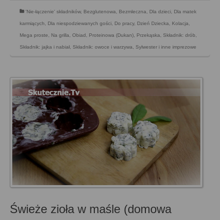
'Nie-łączenie' składników
,
Bezglutenowa
,
Bezmleczna
,
Dla dzieci
,
Dla matek
karmiących
,
Dla niespodziewanych gości
,
Do pracy
,
Dzień Dziecka
,
Kolacja
,
Mega proste
,
Na grilla
,
Obiad
,
Proteinowa (Dukan)
,
Przekąska
,
Składnik: drób
,
Składnik: jajka i nabiał
,
Składnik: owoce i warzywa
,
Sylwester i inne imprezowe
Świeże zioła w maśle (domowa