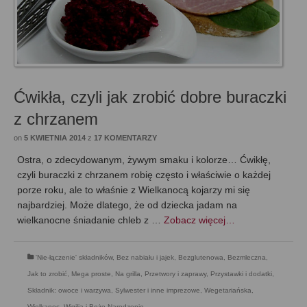
Ćwikła, czyli jak zrobić dobre buraczki
z chrzanem
on
5 KWIETNIA 2014
z
17 KOMENTARZY
Ostra, o zdecydowanym, żywym smaku i kolorze… Ćwikłę,
czyli buraczki z chrzanem robię często i właściwie o każdej
porze roku, ale to właśnie z Wielkanocą kojarzy mi się
najbardziej. Może dlatego, że od dziecka jadam na
wielkanocne śniadanie chleb z …
Zobacz więcej…
'Nie-łączenie' składników
,
Bez nabiału i jajek
,
Bezglutenowa
,
Bezmleczna
,
Jak to zrobić
,
Mega proste
,
Na grilla
,
Przetwory i zaprawy
,
Przystawki i dodatki
,
Składnik: owoce i warzywa
,
Sylwester i inne imprezowe
,
Wegetariańska
,
Wielkanoc
,
Wigilia i Boże Narodzenie