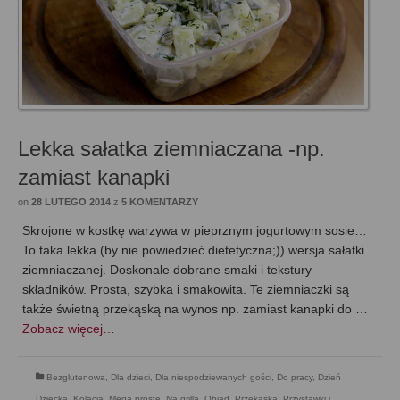
Lekka sałatka ziemniaczana -np.
zamiast kanapki
on
28 LUTEGO 2014
z
5 KOMENTARZY
Skrojone w kostkę warzywa w pieprznym jogurtowym sosie…
To taka lekka (by nie powiedzieć dietetyczna;)) wersja sałatki
ziemniaczanej. Doskonale dobrane smaki i tekstury
składników. Prosta, szybka i smakowita. Te ziemniaczki są
także świetną przekąską na wynos np. zamiast kanapki do …
Zobacz więcej…
Bezglutenowa
,
Dla dzieci
,
Dla niespodziewanych gości
,
Do pracy
,
Dzień
Dziecka
,
Kolacja
,
Mega proste
,
Na grilla
,
Obiad
,
Przekąska
,
Przystawki i